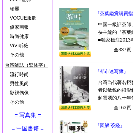
瑞麗
『茶葉鑑賞購買指南
VOGUE服飾
中国一級評茶師
優家画報
袂主編的『茶葉鑑
時尚健康
■独家標注2013年
ViVi昕薇
全337
その他
台湾雑誌（繁体字）
『都市速写簿』
流行時尚
台湾当代著名摂
男性風尚
者以敏鋭的摂影
影視偶像
起雲湧的八十年代。
その他
全163
= 写真集 =
『図解 茶経』
= 中国書籍 =