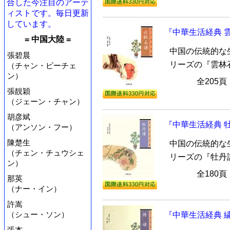
合した今注目のアーテ
ィストです。毎日更新
しています。
『中華生活経典 
= 中国大陸 =
中国の伝統的な
張碧晨
リーズの『雲林
（チャン・ビーチェ
ン）
全205
張靚穎
（ジェーン・チャン）
胡彦斌
『中華生活経典 
（アンソン・フー）
陳楚生
中国の伝統的な
（チェン・チュウシェ
リーズの『牡丹
ン）
全180
那英
（ナー・イン）
許嵩
（シュー・ソン）
『中華生活経典 
張杰