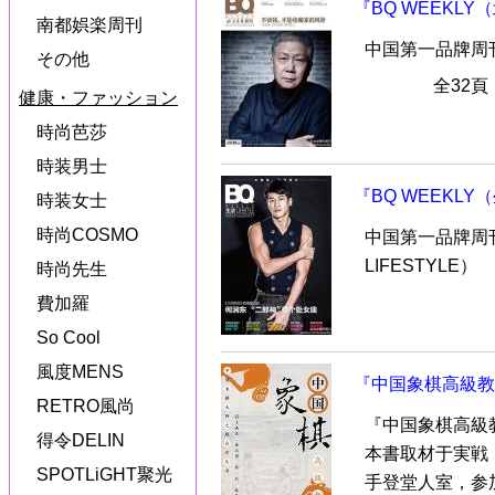
『BQ WEEKLY
南都娯楽周刊
中国第一品牌周刊
その他
全32
健康・ファッション
時尚芭莎
時装男士
『BQ WEEKLY（
時装女士
時尚COSMO
中国第一品牌周刊
LIFESTYLE）
時尚先生
費加羅
So Cool
風度MENS
『中国象棋高級教
RETRO風尚
『中国象棋高級
得令DELIN
本書取材于実戦
SPOTLiGHT聚光
手登堂人室，参加