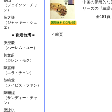
中国の伝統的な
（ジェイソン・チャ
リーズの『繍譜
ン）
全181
薛之謙
（ジャッキー・シュ
エ）
< 前頁
= 香港台湾 =
庾澄慶
（ハーレム・ユー）
莫文蔚
（カレン・モク）
陳嘉樺
（エラ・チェン）
范曉萱
（メイビス・ファン）
陳珊妮
（サンディー・チャ
ン）
梁詠琪