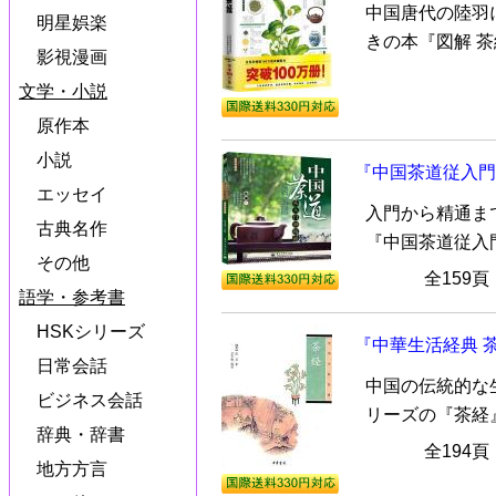
中国唐代の陸羽
明星娯楽
きの本『図解 
影視漫画
文学・小説
原作本
小説
『中国茶道従入門
エッセイ
入門から精通ま
古典名作
『中国茶道従入
その他
全159
語学・参考書
HSKシリーズ
『中華生活経典 
日常会話
中国の伝統的な
ビジネス会話
リーズの『茶経
辞典・辞書
全194
地方方言