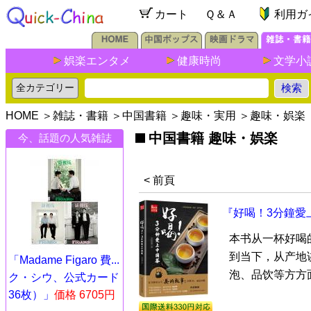
カート
Ｑ＆Ａ
利用ガ
娯楽エンタメ
健康時尚
文学小
HOME
＞
雑誌・書籍
＞
中国書籍
＞
趣味・実用
＞
趣味・娯楽
中国書籍 趣味・娯楽
今、話題の人気雑誌
< 前頁
『好喝！3分鐘愛
本书从一杯好喝
到当下，从产地
「Madame Figaro 費...
泡、品饮等方方面
ク・シウ、公式カード
36枚）」
価格 6705円