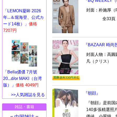
『BQ WEEKLY
封面：朴施厚（Pa
「LEMON凝眸 2026
年...＆堀海登、公式カ
全33
ード14枚）」
価格
7207円
『BAZAAR 時尚
封面人物：高圓
凡（クリス）
「Bella儂儂 7月號
20...d/or MAKI（台湾
版）」
価格 4049円
『朝顔』
>>人気雑誌を見る
『朝顔』是前国
雑誌・書籍
140多張精選
価値。小翠猫，曾
= 中国雑誌 =