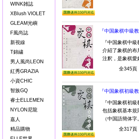
WINK雑誌
XBlush VIOLET
GLEAM光嶼
『中国象棋中級教
F風尚誌
新視線
『中国象棋中級
介紹了象棋的布
T錦繍
注釈，是象棋愛好
男人風尚LEON
全345
紅秀GRAZIA
小資CHIC
智族GQ
『中国象棋初級教
睿士ELLEMEN
『中国象棋初級
NYLON尼龍
包括象棋基本規
（中国語簡体字
嘉人
精品購物
全317
ELLE世界