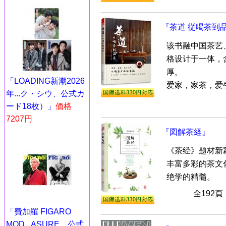
『茶道 従喝茶到
该书融中国茶艺
格设计于一体，
厚。
「LOADING新潮2026
爱家，家茶，爱生.
年...ク・シウ、公式カ
ード18枚）」
価格
7207円
『図解茶経』
《茶经》题材新
丰富多彩的茶文
绝学的精髓。
全192
「費加羅 FIGARO
MOD...ASURE、公式