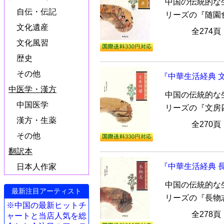
中国の伝統的な
自伝・伝記
リーズの『随園
文化遺産
全274
文化風習
歴史
その他
『中華生活経典 
中医学・漢方
中国の伝統的な
中国医学
リーズの『文房
漢方・生薬
全270
その他
翻訳本
『中華生活経典 
日本人作家
中国の伝統的な
最新注目アーティスト
リーズの『長物
※中国の最新ヒットチ
全278
ャートと当店人気を総