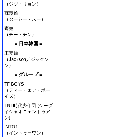
（ジジ・リョン）
蘇慧倫
（ターシー・スー）
齊秦
（チー・チン）
= 日本韓国 =
王嘉爾
（Jackson／ジャクソ
ン）
= グループ =
TF BOYS
（ティー・エフ・ボー
イズ）
TNT時代少年団 (シーダ
イシャオニェントゥア
ン)
INTO1
（イントゥーワン）