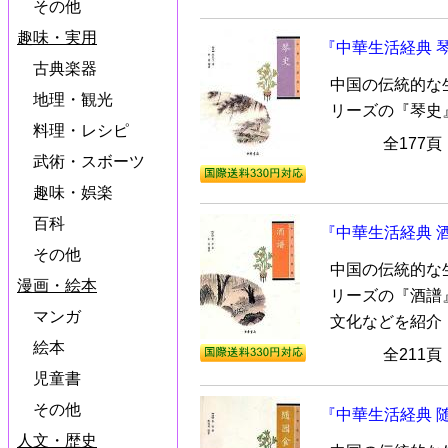
その他
趣味・実用
『中華生活経典 
古典楽器
中国の伝統的な
地理・観光
リーズの『琴史
料理・レシピ
全177
武術・スボーツ
趣味・娯楽
百科
『中華生活経典 
その他
中国の伝統的な
漫画・絵本
リーズの『酒譜
マンガ
文化などを紹介
絵本
全211
児童書
その他
『中華生活経典 
人文・歴史