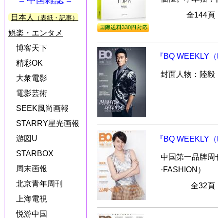
全144
日本人
（表紙・記事）
娯楽・エンタメ
博客天下
『BQ WEEKLY
精彩OK
封面人物：陸毅
大衆電影
電影芸術
SEEK風尚画報
STARRY星光画報
游図U
『BQ WEEKLY（
STARBOX
中国第一品牌周刊
周末画報
·FASHION）
北京青年周刊
全32
上海電視
悦游中国