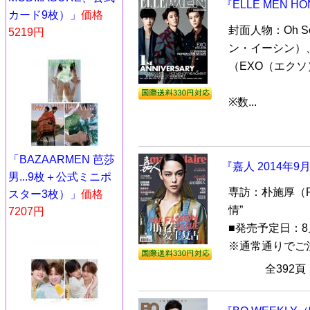
『ELLE MEN H
カード9枚）」
価格
封面人物：Oh 
5219円
ン・イーシン）、P
（EXO（エクソ
※数...
「BAZAARMEN 芭莎
『嘉人 2014年9
男...9枚＋公式ミニポ
専訪：朴施厚（Pa
スター3枚）」
価格
情”
7207円
■発売予定日：8
※通常通りでご注
全392