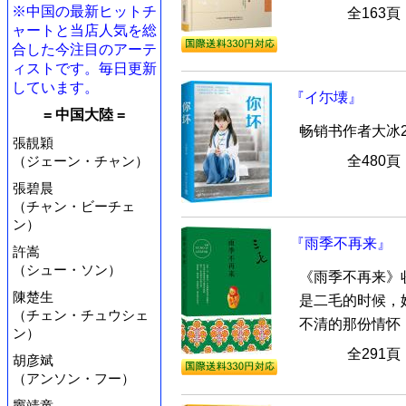
※中国の最新ヒットチ
全163
ャートと当店人気を総
合した今注目のアーテ
ィストです。毎日更新
しています。
『イ尓壊』
= 中国大陸 =
畅销书作者大冰
張靚穎
（ジェーン・チャン）
全480
張碧晨
（チャン・ビーチェ
ン）
『雨季不再来』
許嵩
（シュー・ソン）
《雨季不再来》
陳楚生
是二毛的时候，
（チェン・チュウシェ
不清的那份情怀，
ン）
全291
胡彦斌
（アンソン・フー）
竇靖童