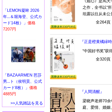
《观心》是馬天
之作，全书以“所
「LEMON凝眸 2026
坦露以往从未公开
年...＆堀海登、公式カ
全264
ード14枚）」
価格
7207円
『正是橙黄橘緑時
“中国好书奖”
全320
「BAZAARMEN 芭莎
男...ト（侯明昊、公式
カード8枚）」
価格
『人間清醒』
4885円
梁晓声老师70
>>人気雑誌を見る
庭、爱情、婚姻