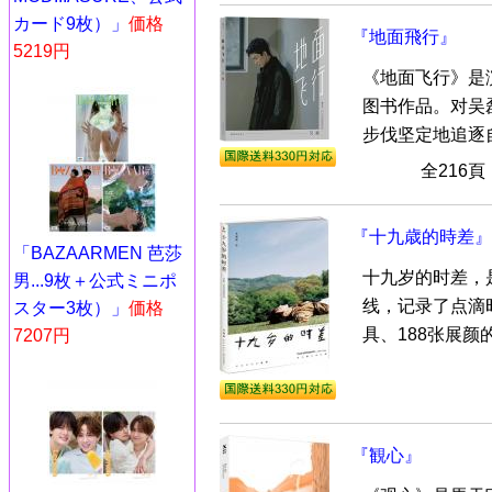
カード9枚）」
価格
『地面飛行』
5219円
《地面飞行》是
图书作品。对吴
步伐坚定地追逐自
全216
『十九歳的時差』
「BAZAARMEN 芭莎
十九岁的时差，
男...9枚＋公式ミニポ
线，记录了点滴时
スター3枚）」
価格
具、188张展颜的
7207円
『観心』