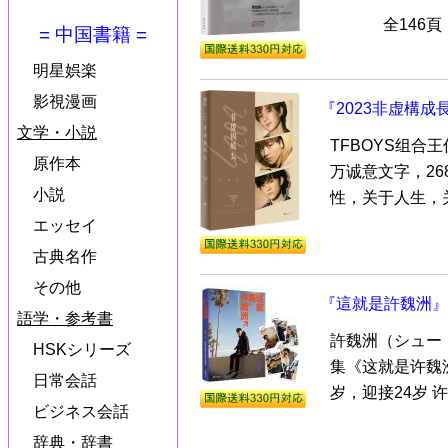
全146
= 中国書籍 =
明星娯楽
影視漫画
『2023非虚構成
文学・小説
TFBOYS组合
原作本
万诚意文字，2
小説
性，关于人生，关
エッセイ
古典名作
その他
『這就是許魏洲』
語学・参考書
許魏洲（シュー
HSKシリーズ
集《这就是许魏
日常会話
岁，迎接24岁 许
ビジネス会話
辞典・辞書