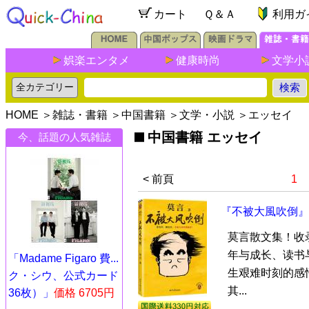
カート
Ｑ＆Ａ
利用ガ
娯楽エンタメ
健康時尚
文学小
HOME
＞
雑誌・書籍
＞
中国書籍
＞
文学・小説
＞
エッセイ
中国書籍 エッセイ
今、話題の人気雑誌
< 前頁
1
『不被大風吹倒』
莫言散文集！收
年与成长、读书
「Madame Figaro 費...
生艰难时刻的感
ク・シウ、公式カード
其...
36枚）」
価格 6705円