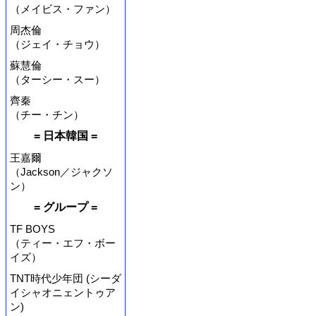
（メイビス・ファン）
周杰倫
（ジェイ・チョウ）
蘇慧倫
（ターシー・スー）
齊秦
（チー・チン）
= 日本韓国 =
王嘉爾
（Jackson／ジャクソ
ン）
= グループ =
TF BOYS
（ティー・エフ・ボー
イズ）
TNT時代少年団 (シーダ
イシャオニェントゥア
ン)