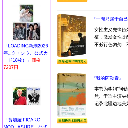
『一間只属于自己
女性主义先锋伍
征，激发女性觉
不必行色匆匆，不
「LOADING新潮2026
年...ク・シウ、公式カ
ード18枚）」
価格
7207円
『我的阿勒泰』
本书为李娟“阿
然、于适主演央
记录北疆边地美好
「費加羅 FIGARO
MOD...ASURE、公式