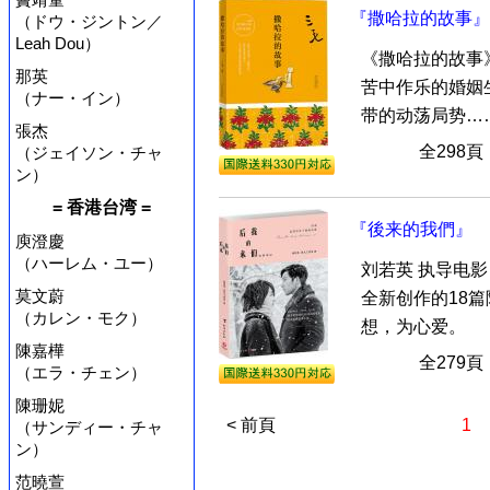
『撒哈拉的故事』
（ドウ・ジントン／
Leah Dou）
《撒哈拉的故事
那英
苦中作乐的婚姻
（ナー・イン）
带的动荡局势……
張杰
全298
（ジェイソン・チャ
ン）
= 香港台湾 =
『後来的我們』
庾澄慶
（ハーレム・ユー）
刘若英 执导电
莫文蔚
全新创作的18
（カレン・モク）
想，为心爱。
陳嘉樺
全279
（エラ・チェン）
陳珊妮
< 前頁
1
（サンディー・チャ
ン）
范曉萱