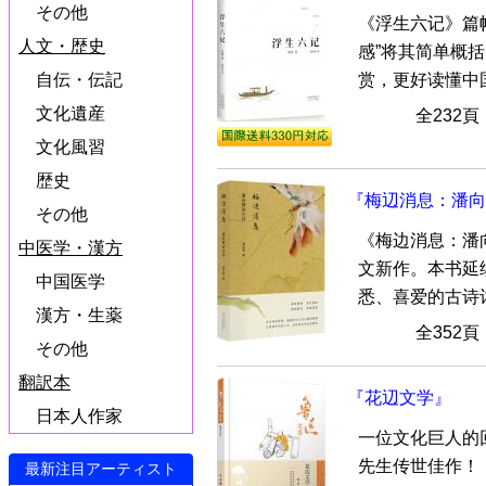
その他
《浮生六记》篇幅
人文・歴史
感”将其简单概
自伝・伝記
赏，更好读懂中国
文化遺産
全232
文化風習
歴史
『梅辺消息：潘向
その他
《梅边消息：潘
中医学・漢方
文新作。本书延
中国医学
悉、喜爱的古诗词
漢方・生薬
全352
その他
翻訳本
『花辺文学』
日本人作家
一位文化巨人的
先生传世佳作！
最新注目アーティスト