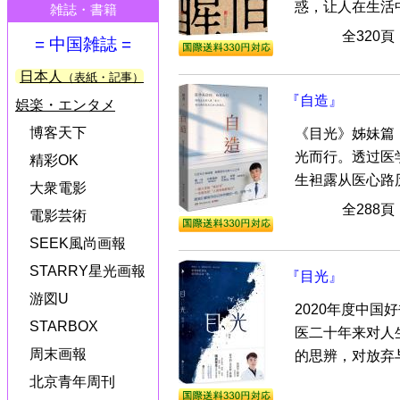
惑，让人在生活中
雑誌・書籍
全320
= 中国雑誌 =
日本人
（表紙・記事）
『自造』
娯楽・エンタメ
博客天下
《目光》姊妹篇
光而行。透过医
精彩OK
生袒露从医心路历
大衆電影
全288
電影芸術
SEEK風尚画報
STARRY星光画報
『目光』
游図U
2020年度中
STARBOX
医二十年来对人
周末画報
的思辨，对放弃与
北京青年周刊