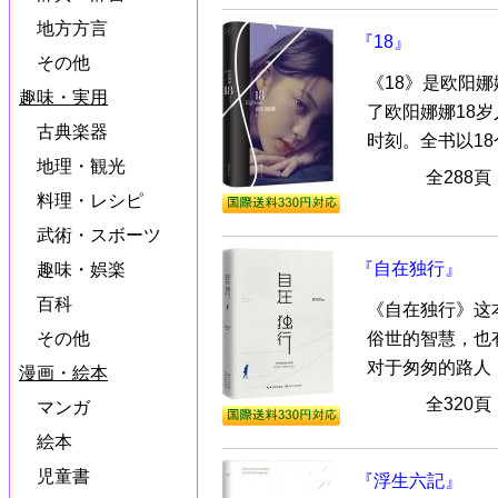
地方方言
『18』
その他
《18》是欧阳
趣味・実用
了欧阳娜娜18
古典楽器
时刻。全书以18个
地理・観光
全288
料理・レシピ
武術・スボーツ
『自在独行』
趣味・娯楽
百科
《自在独行》这
俗世的智慧，也
その他
对于匆匆的路人，
漫画・絵本
全320
マンガ
絵本
児童書
『浮生六記』