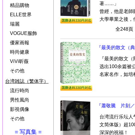
著……」
精品購物
曾經，他是老師
ELLE世界
大學畢業之後，他
瑞麗
全248
VOGUE服飾
優家画報
『最美的散文（典
時尚健康
『最美的散文（
ViVi昕薇
选出100余篇
その他
名家名作，如培根
台湾雑誌（繁体字）
流行時尚
男性風尚
『蕭敬騰 片刻／
影視偶像
台湾流行乐坛人
その他
文简体版）超1
= 写真集 =
深深的祝福！