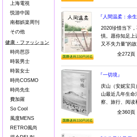
上海電視
悦游中国
『人間温柔：余生
南都娯楽周刊
2020珍惜当
その他
惧。愿你知足上
健康・ファッション
又不失力量”的
時尚芭莎
全272
時装男士
時装女士
『一切境』
時尚COSMO
庆山（安妮宝贝
時尚先生
山最近几年生命
費加羅
察、旅行、阅读和
So Cool
全360
風度MENS
RETRO風尚