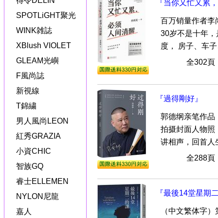
得令DELIN
『当你又忙又累，
SPOTLiGHT聚光
百万销量作者李尚
WINK雑誌
30岁不是十年
XBlush VIOLET
度， 房子、车子、
GLEAM光嶼
全302
F風尚誌
新視線
『過得剛好』
T錦繍
郭德纲亲笔作品
男人風尚LEON
拍摄封面人物照
紅秀GRAZIA
讲相声，回首人生
小資CHIC
全288
智族GQ
睿士ELLEMEN
『最後14堂星期
NYLON尼龍
（中文繁体字）
嘉人