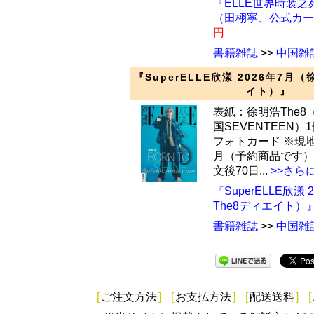
『ELLE世界時装之苑
（田栩寧、公式カー
円
書籍雑誌
>>
中国雑
『SuperELLE欣漾 2026年7月
イト）』
表紙：徐明浩The
国SEVENTEEN）
フォトカード ※現地
月（予約商品です）
文後70日...
>>さら
『SuperELLE欣漾
The8ディエイト）
書籍雑誌
>>
中国雑
[
ご注文方法
]
[
お支払方法
]
[
配送送料
]
[