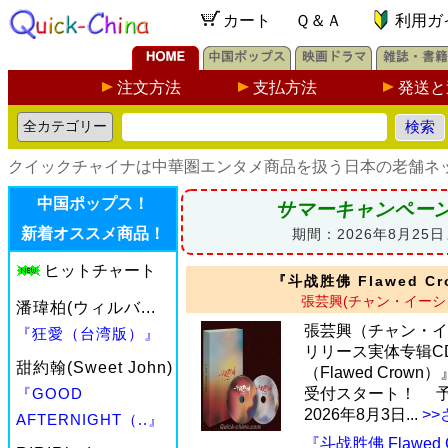
カート
Ｑ＆Ａ
利用ガ
注文方法
支払方法
発送と
クイックチャイナは中華圏エンタメ商品を扱う日本の老舗ネ
中国ポップス！
サマーキャンペー
新着オススメ商品！
期間：2026年8月25
ヒットチャート
『斗战胜佛 Flawed Cr
張芸興(チャン・イーシ
潘瑋柏(ウィルバ...
張芸興（チャン・イ
『狂愛（台湾版）』
リリース実体专辑CD
甜約翰(Sweet John)
（Flawed Crow
『GOOD
受付スタート！ 
2026年8月3日...
>
AFTERNIGHT（..』
『斗战胜佛 Flawed 