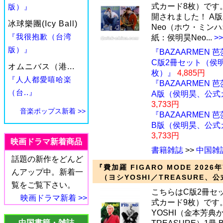
式カード8枚）です
版）』
開されました！ A
冰球樂團(Icy Ball)
Neo（ホウ・ミンハ
『我很抱歉（台湾
紙：侯明昊Neo...
>
版）』
『BAZAARMEN 芭
C版2冊セット（侯
オムニバス（港...
枚）』
4,885円
『人人都愛嘻哈楽
『BAZAARMEN 芭
（台..』
A版（侯明昊、公式
3,733円
音楽ポップス新着 >>
『BAZAARMEN 芭
B版（侯明昊、公式
3,733円
映画ドラマ新着商品
書籍雑誌
>>
中国雑
話題の新作をどんど
『費加羅 FIGARO MODE 202
んアップ中。新着一
（ヨシYOSHI／TREASURE、
覧をご覧下さい。
こちらはC版2冊セ
映画ドラマ新着 >>
式カード9枚）です
YOSHI（金本芳
中国書籍・雑誌