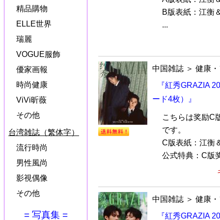
精品購物
B版表紙：江衡
ELLE世界
...
瑞麗
VOGUE服飾
中国雑誌
＞
健康・
優家画報
時尚健康
『紅秀GRAZIA
ード4枚）』
ViVi昕薇
その他
こちらは奖励C
です。
台湾雑誌（繁体字）
C版表紙：江衡
流行時尚
公式特典：C版奖
男性風尚
影視偶像
その他
中国雑誌
＞
健康・
= 写真集 =
『紅秀GRAZIA