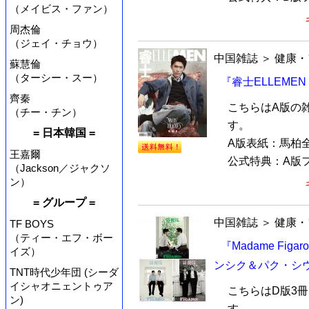
（メイビス・ファン）
周杰倫
（ジェイ・チョウ）
中国雑誌
＞
健康・
蘇慧倫
（ターシー・スー）
『睿士ELLEME
齊秦
こちらはA版の
（チー・チン）
す。
= 日本韓国 =
A版表紙：馬柏
王嘉爾
公式特典：A版フ
（Jackson／ジャクソ
ン）
= グループ =
中国雑誌
＞
健康・
TF BOYS
（ティー・エフ・ボー
『Madame Fig
イズ）
ンシク＆パク・シウ
TNT時代少年団 (シーダ
イシャオニェントゥア
こちらはD版3
ン)
す。