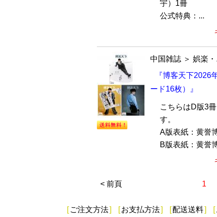
宇）1冊
公式特典：...
中国雑誌
＞
娯楽・
『博客天下2026
ード16枚）』
こちらはD版3
す。
A版表紙：黄誉
B版表紙：黄誉博
< 前頁
1
[
ご注文方法
]
[
お支払方法
]
[
配送送料
]
[