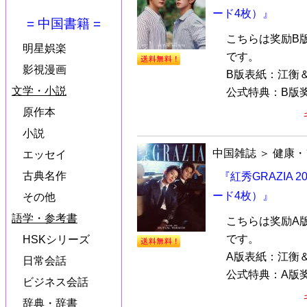
ード4枚）』
= 中国書籍 =
こちらは奖励B
明星娯楽
です。
影視漫画
B版表紙：江衡
文学・小説
公式特典：B版奖
原作本
小説
中国雑誌
＞
健康・
エッセイ
古典名作
『紅秀GRAZIA
ード4枚）』
その他
語学・参考書
こちらは奖励A
です。
HSKシリーズ
A版表紙：江衡
日常会話
公式特典：A版奖
ビジネス会話
辞典・辞書