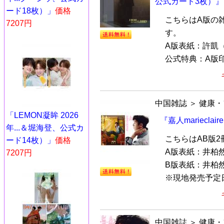
公式カード3枚）』
ード18枚）」
価格
こちらはA版の
7207円
す。
A版表紙：許凱
公式特典：A版印
中国雑誌
＞
健康・
「LEMON凝眸 2026
『嘉人mariecla
年...＆堀海登、公式カ
こちらはAB版
ード14枚）」
価格
A版表紙：井柏
7207円
B版表紙：井柏
※現地発売予定日：
中国雑誌
＞
健康・