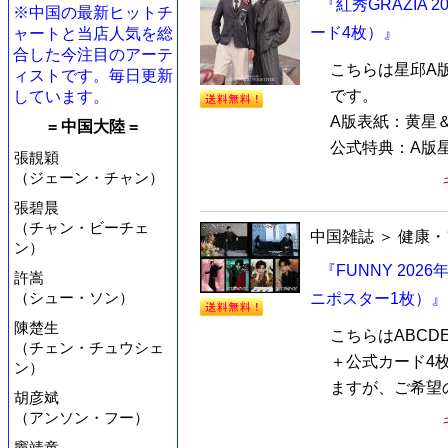
『紅秀GRAZIA
※中国の最新ヒットチ
ード4枚）』
ャートと当店人気を総
合した今注目のアーテ
こちらは星邱A
ィストです。毎日更新
です。
しています。
A版表紙：黄星
= 中国大陸 =
公式特典：A版星
張靚穎
（ジェーン・チャン）
張碧晨
（チャン・ビーチェ
中国雑誌
＞
健康・
ン）
『FUNNY 202
許嵩
（シュー・ソン）
ニポスター1枚）』
陳楚生
こちらはABCD
（チェン・チュウシェ
＋公式カード4
ン）
ますが、ご希望の
胡彦斌
（アンソン・フー）
竇靖童