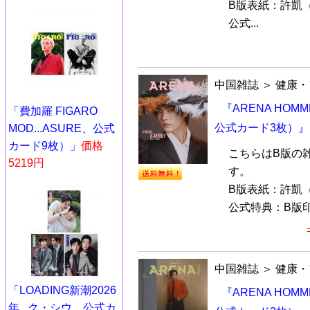
B版表紙：許凱
公式...
中国雑誌
＞
健康・
『ARENA HOM
「費加羅 FIGARO
公式カード3枚）』
MOD...ASURE、公式
カード9枚）」
価格
こちらはB版の
5219円
す。
B版表紙：許凱
公式特典：B版印
中国雑誌
＞
健康・
「LOADING新潮2026
『ARENA HOM
年...ク・シウ、公式カ