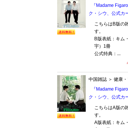
『Madame Fi
ク・シウ、公式カ
こちらはB版の
す。
B版表紙：キム
宇）1冊
公式特典：...
中国雑誌
＞
健康・
『Madame Fi
ク・シウ、公式カ
こちらはA版の
す。
A版表紙：キム