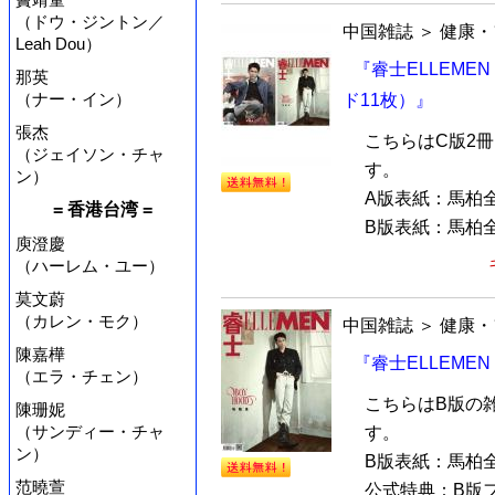
（ドウ・ジントン／
中国雑誌
＞
健康・
Leah Dou）
『睿士ELLEME
那英
（ナー・イン）
ド11枚）』
張杰
こちらはC版2
（ジェイソン・チャ
す。
ン）
A版表紙：馬柏
= 香港台湾 =
B版表紙：馬柏全
庾澄慶
（ハーレム・ユー）
莫文蔚
（カレン・モク）
中国雑誌
＞
健康・
陳嘉樺
『睿士ELLEME
（エラ・チェン）
こちらはB版の
陳珊妮
（サンディー・チャ
す。
ン）
B版表紙：馬柏
范曉萱
公式特典：B版フ