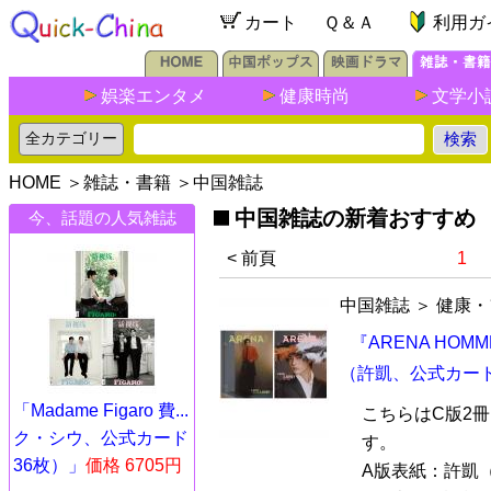
カート
Ｑ＆Ａ
利用ガ
娯楽エンタメ
健康時尚
文学小
HOME
＞
雑誌・書籍
＞
中国雑誌
中国雑誌の新着おすすめ
今、話題の人気雑誌
< 前頁
1
中国雑誌
＞
健康・
『ARENA HOM
（許凱、公式カード
「Madame Figaro 費...
こちらはC版2
ク・シウ、公式カード
す。
36枚）」
価格 6705円
A版表紙：許凱