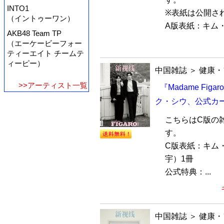
INTO1
※表紙は公開さ
（イントゥーワン）
A版表紙：キム・
AKB48 Team TP
（エーケービーフォー
ティーエイト チームテ
ィーピー）
中国雑誌
＞
健康・
>>アーティスト一覧
『Madame Fi
ク・シウ、公式カ
こちらはC版の
す。
C版表紙：キム
宇）1冊
公式特典：...
中国雑誌
＞
健康・