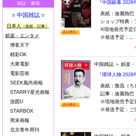
『中国銀幕 202
雑誌・書籍
表紙：迪麗熱巴
= 中国雑誌 =
ショップ特典：
日本人
（表紙・記事）
※現地発売予定
娯楽・エンタメ
※発送予定：...
博客天下
精彩OK
大衆電影
中国雑誌
＞
娯楽・
電影芸術
『環球人物 202
SEEK風尚画報
表紙：魯迅（ろ
STARRY星光画報
記事：迪麗熱巴
※現地発売予定
游図U
※発送予定：ご注文
STARBOX
周末画報
北京青年周刊