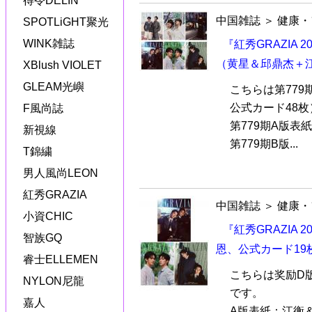
得令DELIN
中国雑誌
＞
健康・
SPOTLiGHT聚光
WINK雑誌
『紅秀GRAZIA 
（黄星＆邱鼎杰＋
XBlush VIOLET
GLEAM光嶼
こちらは第779
公式カード48
F風尚誌
第779期A版表
新視線
第779期B版...
T錦繍
男人風尚LEON
紅秀GRAZIA
中国雑誌
＞
健康・
小資CHIC
『紅秀GRAZIA 
智族GQ
恩、公式カード19
睿士ELLEMEN
こちらは奖励D
NYLON尼龍
です。
嘉人
A版表紙：江衡