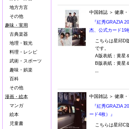
地方方言
中国雑誌
＞
健康・
その他
『紅秀GRAZIA 
趣味・実用
杰、公式カード19
古典楽器
こちらは星邱D
地理・観光
です。
料理・レシピ
A版表紙：黄星
武術・スボーツ
B版表紙：黄星
趣味・娯楽
...
百科
その他
中国雑誌
＞
健康・
漫画・絵本
マンガ
『紅秀GRAZIA
ード4枚）』
絵本
児童書
こちらは星邱C