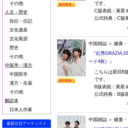
です。
その他
C版表紙：黄星
人文・歴史
公式特典：C版黄
自伝・伝記
文化遺産
文化風習
中国雑誌
＞
健康・
歴史
『紅秀GRAZIA
その他
ード4枚）』
中医学・漢方
こちらは星邱B
中国医学
です。
漢方・生薬
B版表紙：黄星
その他
公式特典：B版星
翻訳本
日本人作家
中国雑誌
＞
健康・
最新注目アーティスト