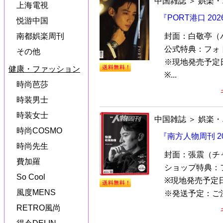
中国雑誌
＞
娯楽・
上海電視
『PORT港口 2
悦游中国
封面：白敬亭（
南都娯楽周刊
公式特典：フォ
その他
※現地発売予定
健康・ファッション
※...
時尚芭莎
時装男士
時装女士
中国雑誌
＞
娯楽・
時尚COSMO
『南方人物周刊 2
時尚先生
封面：張震（チ
費加羅
ショップ特典：
So Cool
※現地発売予定
風度MENS
※発送予定：ご注
RETRO風尚