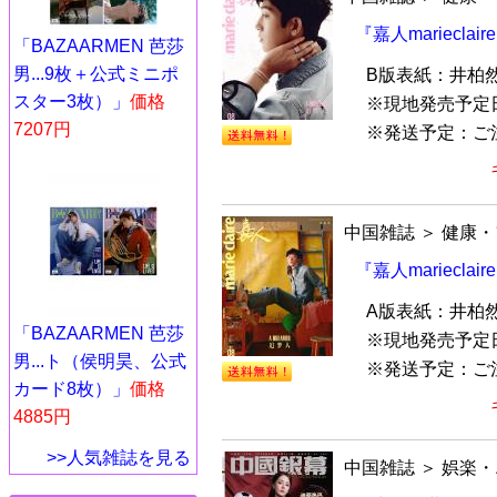
『嘉人mariecla
「BAZAARMEN 芭莎
男...9枚＋公式ミニポ
B版表紙：井柏
スター3枚）」
価格
※現地発売予定
7207円
※発送予定：ご
中国雑誌
＞
健康・
『嘉人mariecla
A版表紙：井柏
「BAZAARMEN 芭莎
※現地発売予定
男...ト（侯明昊、公式
※発送予定：ご
カード8枚）」
価格
4885円
>>人気雑誌を見る
中国雑誌
＞
娯楽・