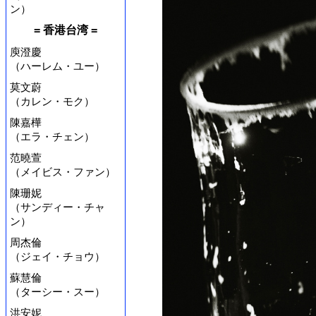
ン）
= 香港台湾 =
庾澄慶
（ハーレム・ユー）
莫文蔚
（カレン・モク）
陳嘉樺
（エラ・チェン）
范曉萱
（メイビス・ファン）
陳珊妮
（サンディー・チャ
ン）
周杰倫
（ジェイ・チョウ）
蘇慧倫
（ターシー・スー）
洪安妮