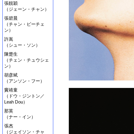
張靚穎
（ジェーン・チャン）
張碧晨
（チャン・ビーチェ
ン）
許嵩
（シュー・ソン）
陳楚生
（チェン・チュウシェ
ン）
胡彦斌
（アンソン・フー）
竇靖童
（ドウ・ジントン／
Leah Dou）
那英
（ナー・イン）
張杰
（ジェイソン・チャ