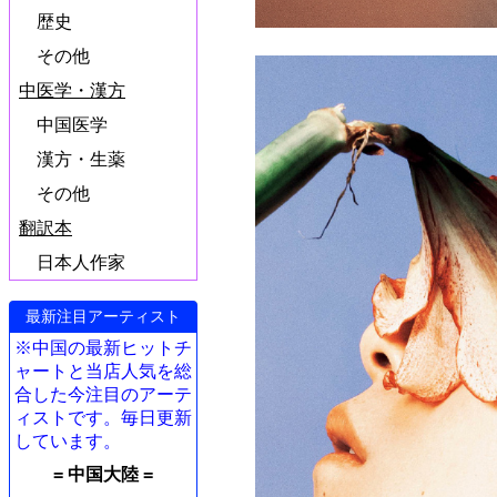
歴史
その他
中医学・漢方
中国医学
漢方・生薬
その他
翻訳本
日本人作家
最新注目アーティスト
※中国の最新ヒットチ
ャートと当店人気を総
合した今注目のアーテ
ィストです。毎日更新
しています。
= 中国大陸 =