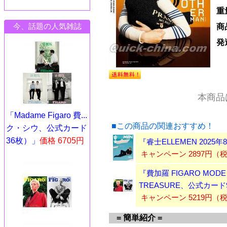
重
今、話題の人気雑誌
商
発
本商品
「Madame Figaro 費...
■この商品の関連おすすめ！
ク・シウ、公式カード
36枚）」
価格 6705円
『睿士ELLEMEN 202
キャンペーン 2897円
『費加羅 FIGARO MOD
TREASURE、公式カー
キャンペーン 5219円
= 簡単紹介 =