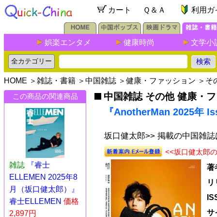
カート
Ｑ＆Ａ
利用ガ
娯楽エンタメ
健康時尚
文学小
HOME
＞
雑誌・書籍
＞
中国雑誌
＞
健康・ファッション
＞
そ
中国雑誌 その他 健康・
この商品の関連商品
『AnotherMan 2025年
坂口健太郎>> 掲載の中国雑
<<坂口健太郎
雑誌
『睿士
著
ELLEMEN 2025年8
リ
月（坂口健太郎）』
I
睿士ELLEMEN
価格
サ
2,897円