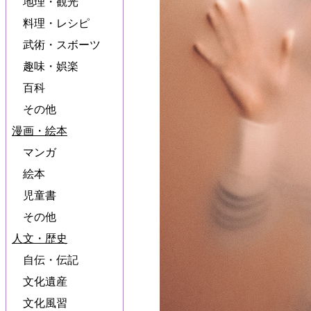
地理・観光
料理・レシピ
武術・スボーツ
趣味・娯楽
百科
その他
漫画・絵本
マンガ
絵本
児童書
その他
人文・歴史
自伝・伝記
文化遺産
文化風習