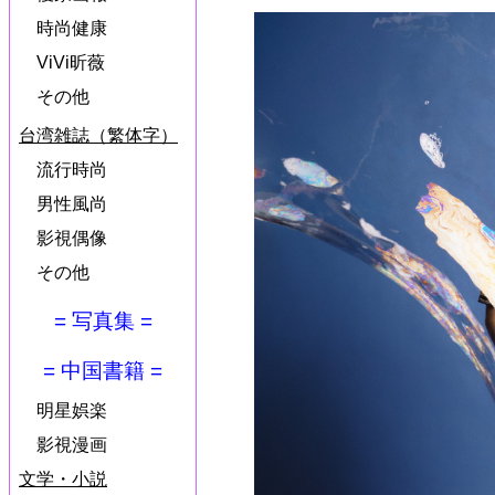
時尚健康
ViVi昕薇
その他
台湾雑誌（繁体字）
流行時尚
男性風尚
影視偶像
その他
= 写真集 =
= 中国書籍 =
明星娯楽
影視漫画
文学・小説