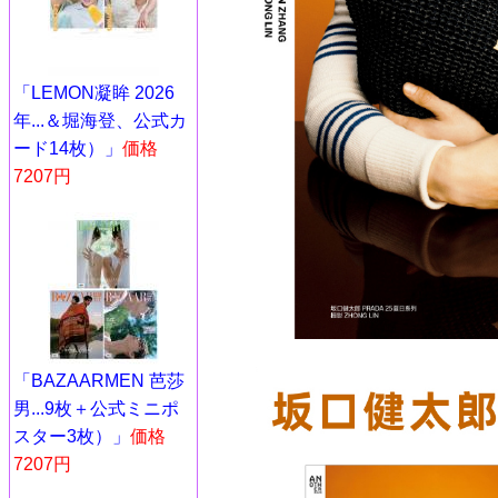
「LEMON凝眸 2026
年...＆堀海登、公式カ
ード14枚）」
価格
7207円
「BAZAARMEN 芭莎
男...9枚＋公式ミニポ
スター3枚）」
価格
7207円