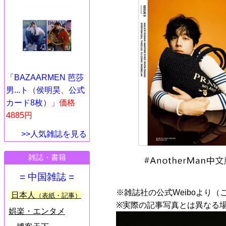
「BAZAARMEN 芭莎
男...ト（侯明昊、公式
カード8枚）」
価格
4885円
>>人気雑誌を見る
雑誌・書籍
= 中国雑誌 =
※雑誌社の公式Weiboより（
日本人
（表紙・記事）
※実際の記事写真とは異なる
娯楽・エンタメ