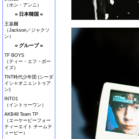
（ホン・アンニ）
= 日本韓国 =
王嘉爾
（Jackson／ジャクソ
ン）
= グループ =
TF BOYS
（ティー・エフ・ボー
イズ）
TNT時代少年団 (シーダ
イシャオニェントゥア
ン)
INTO1
（イントゥーワン）
AKB48 Team TP
（エーケービーフォー
ティーエイト チームテ
ィーピー）