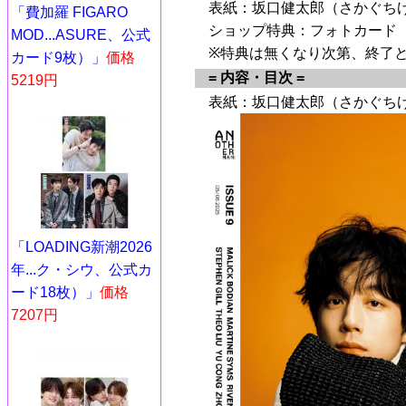
表紙：坂口健太郎（さかぐち
「費加羅 FIGARO
ショップ特典：フォトカード
MOD...ASURE、公式
※特典は無くなり次第、終了
カード9枚）」
価格
= 内容・目次 =
5219円
表紙：坂口健太郎（さかぐち
「LOADING新潮2026
年...ク・シウ、公式カ
ード18枚）」
価格
7207円