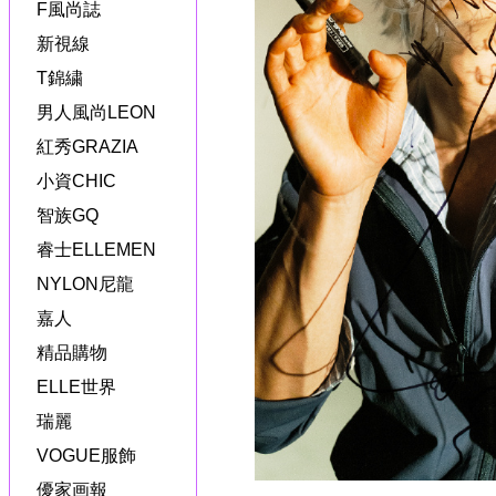
F風尚誌
新視線
T錦繍
男人風尚LEON
紅秀GRAZIA
小資CHIC
智族GQ
睿士ELLEMEN
NYLON尼龍
嘉人
精品購物
ELLE世界
瑞麗
VOGUE服飾
優家画報