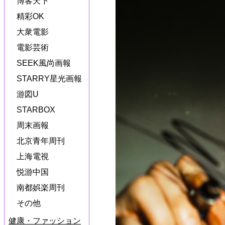
博客天下
精彩OK
大衆電影
電影芸術
SEEK風尚画報
STARRY星光画報
游図U
STARBOX
周末画報
北京青年周刊
上海電視
悦游中国
南都娯楽周刊
その他
健康・ファッション