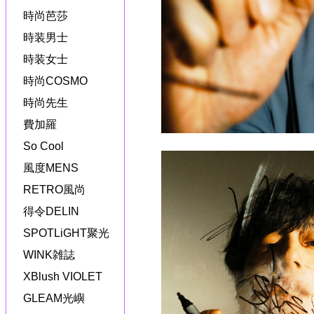
時尚芭莎
時装男士
時装女士
時尚COSMO
時尚先生
費加羅
So Cool
風度MENS
RETRO風尚
得令DELIN
SPOTLiGHT聚光
WINK雑誌
XBlush VIOLET
GLEAM光嶼