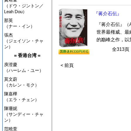
（ドウ・ジントン／
Leah Dou）
『蒋介石伝』
那英
『蒋介石伝』（A Bi
（ナー・イン）
世界最権威、最
張杰
的巓峰之作，以第
（ジェイソン・チャ
ン）
全313
= 香港台湾 =
庾澄慶
< 前頁
（ハーレム・ユー）
莫文蔚
（カレン・モク）
陳嘉樺
（エラ・チェン）
陳珊妮
（サンディー・チャ
ン）
范曉萱