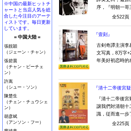
※中国の最新ヒットチ
序，『明朝一哥王
ャートと当店人気を総
合した今注目のアーテ
全522
ィストです。毎日更新
しています。
『壹刻』
= 中国大陸 =
古剣奇譚主演李
張靚穎
（ジェーン・チャン）
文写真，8万字+
年美好初恋時的感
張碧晨
（チャン・ビーチェ
ン）
許嵩
（シュー・ソン）
『清十二帝後宮疑
陳楚生
『清十二帝後宮
（チェン・チュウシェ
譲我們対清朝十
ン）
識，従而進一歩了
胡彦斌
（アンソン・フー）
全225
竇靖童