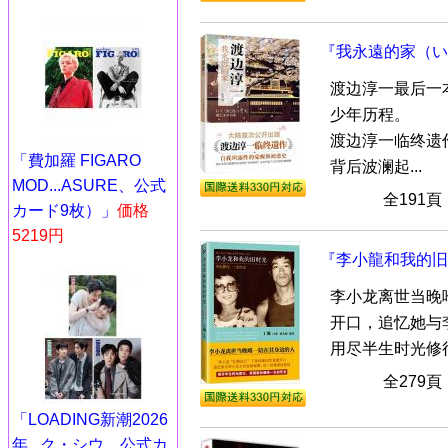
『我永遠的家（い
渡边淳一最后一
少年历程。
渡边淳一临终遗
「費加羅 FIGARO
背后波澜起...
MOD...ASURE、公式
全191
カード9枚）」
価格
5219円
『李小龍和我的旧
李小龙离世当晚
开口，追忆她与
用尽半生时光修行
全279
「LOADING新潮2026
年...ク・シウ、公式カ