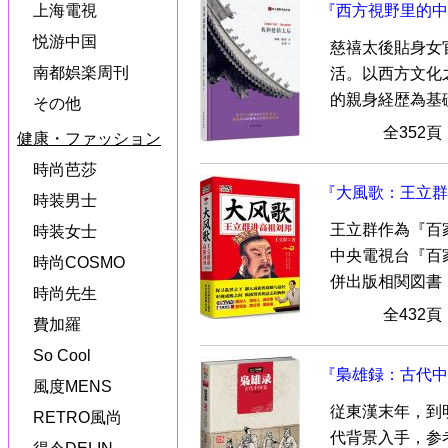
上海電視
『西方視野里的中
悦游中国
慈禧太後貼身女
南都娯楽周刊
活。以西方文化
的親身経歴為基礎
その他
全352
健康・ファッション
時尚芭莎
『大風歌：王立群
時装男士
王立群作為『百
時装女士
中央電視台『百
時尚COSMO
併出版相関図書，
時尚先生
全432
費加羅
So Cool
『梟雄録：古代中
風度MENS
従東漢末年，到
RETRO風尚
代背景入手，参