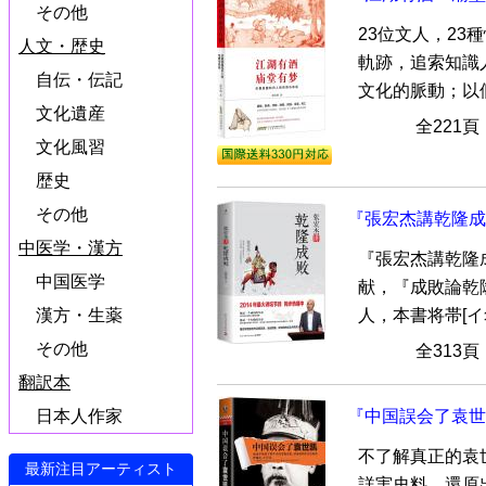
その他
23位文人，23
人文・歴史
軌跡，追索知識
自伝・伝記
文化的脈動；以個
文化遺産
全221
文化風習
歴史
その他
『張宏杰講乾隆成
中医学・漢方
『張宏杰講乾隆成
中国医学
献，『成敗論乾
漢方・生薬
人，本書将帯[イ尓
その他
全313
翻訳本
日本人作家
『中国誤会了袁世
不了解真正的袁
最新注目アーティスト
詳実史料，還原