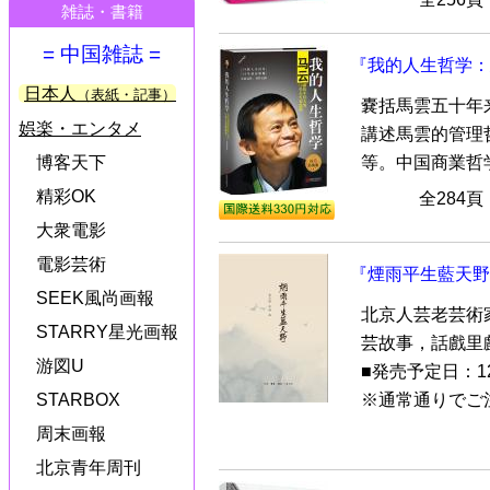
雑誌・書籍
= 中国雑誌 =
『我的人生哲学：
日本人
（表紙・記事）
嚢括馬雲五十年
娯楽・エンタメ
講述馬雲的管理
等。中国商業哲学
博客天下
精彩OK
全284
大衆電影
電影芸術
『煙雨平生藍天野
SEEK風尚画報
北京人芸老芸術
STARRY星光画報
芸故事，話戲里
游図U
■発売予定日：1
※通常通りでご注
STARBOX
周末画報
北京青年周刊