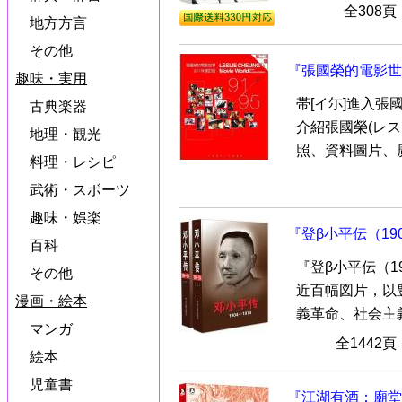
全308
地方方言
その他
『張國榮的電影世
趣味・実用
帯[イ尓]進入張
古典楽器
介紹張國榮(レス
地理・観光
照、資料圖片、廣
料理・レシピ
武術・スボーツ
趣味・娯楽
『登β小平伝（190
百科
『登β小平伝（19
その他
近百幅図片，以
漫画・絵本
義革命、社会主義
マンガ
全1442
絵本
児童書
『江湖有酒：廟堂