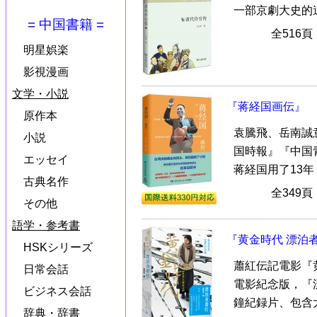
一部京劇大史的
= 中国書籍 =
全516
明星娯楽
影視漫画
文学・小説
『蒋経国画伝』
原作本
袁騰飛、岳南誠
小説
国時報』『中国
エッセイ
蒋経国用了13年！
古典名作
全349
その他
語学・参考書
『黄金時代 漂泊
HSKシリーズ
蕭紅伝記電影『
日常会話
電影紀念版，『漂
ビジネス会話
鐘紀録片、包含大
辞典・辞書