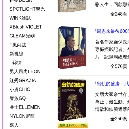
得令DELIN
彩人生，回顧那些
SPOTLiGHT聚光
全248
WINK雑誌
XBlush VIOLET
『周恩来最後600
GLEAM光嶼
著名作家顧保孜
F風尚誌
専職摂影記者）
新視線
片，記録周総理最後
T錦繍
全576
男人風尚LEON
紅秀GRAZIA
『出軌的盛唐：武
小資CHIC
文壇大家余世存
智族GQ
為止，最生動、
睿士ELLEMEN
情欲和鉄腕遮蔽的
NYLON尼龍
全250
嘉人