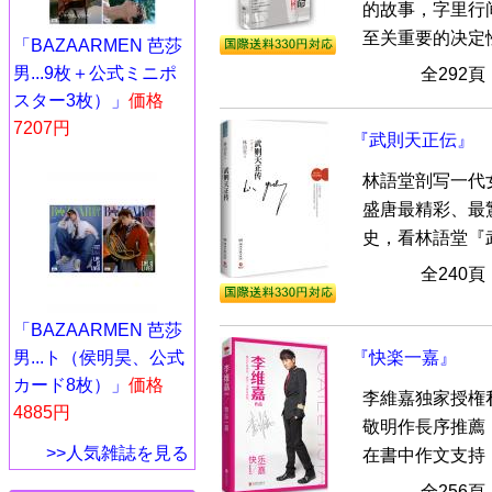
的故事，字里行
至关重要的决定性
「BAZAARMEN 芭莎
男...9枚＋公式ミニポ
全292
スター3枚）」
価格
7207円
『武則天正伝』
林語堂剖写一代
盛唐最精彩、最
史，看林語堂『武
全240
「BAZAARMEN 芭莎
『快楽一嘉』
男...ト（侯明昊、公式
カード8枚）」
価格
李維嘉独家授権
4885円
敬明作長序推薦
>>人気雑誌を見る
在書中作文支持！
全256