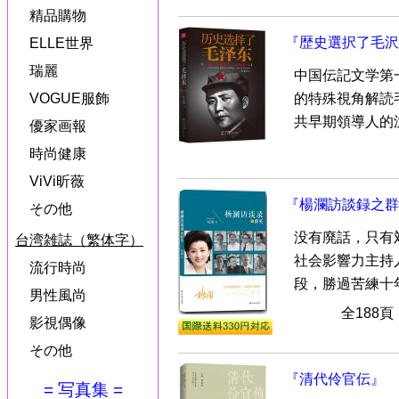
精品購物
『歴史選択了毛沢
ELLE世界
瑞麗
中国伝記文学第
的特殊視角解読
VOGUE服飾
共早期領導人的沈
優家画報
時尚健康
ViVi昕薇
『楊瀾訪談録之群
その他
没有廃話，只有
台湾雑誌（繁体字）
社会影響力主持
流行時尚
段，勝過苦練十年
男性風尚
全188
影視偶像
その他
『清代伶官伝』
= 写真集 =