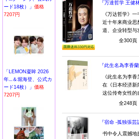
『万達哲学 王健
ード18枚）」
価格
《万达哲学》一
7207円
近十年来商业思
道、企业转型与发展
全300
『此生名為李香蘭
「LEMON凝眸 2026
《此生名为李香
年...＆堀海登、公式カ
在《日本经济新
ード14枚）」
価格
这位传奇女性的自
7207円
全248
『宿命 -孤独張芸
书中令人震撼地