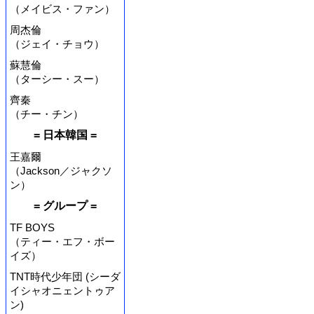
（メイビス・ファン）
周杰倫
（ジェイ・チョウ）
蘇慧倫
（ターシー・スー）
齊秦
（チー・チン）
= 日本韓国 =
王嘉爾
（Jackson／ジャクソ
ン）
= グループ =
TF BOYS
（ティー・エフ・ボー
イズ）
TNT時代少年団 (シーダ
イシャオニェントゥア
ン)