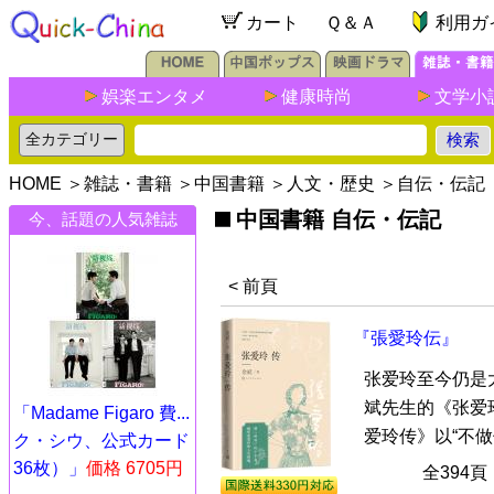
カート
Ｑ＆Ａ
利用ガ
娯楽エンタメ
健康時尚
文学小
HOME
＞
雑誌・書籍
＞
中国書籍
＞
人文・歴史
＞
自伝・伝記
中国書籍 自伝・伝記
今、話題の人気雑誌
< 前頁
『張愛玲伝』
张爱玲至今仍是
斌先生的《张爱
「Madame Figaro 費...
爱玲传》以“不做传
ク・シウ、公式カード
36枚）」
価格 6705円
全394