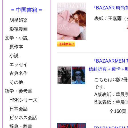
『BAZAAR 時尚
= 中国書籍 =
表紙：王嘉爾（ジャ
明星娯楽
影視漫画
文学・小説
原作本
小説
『BAZAARMEN
エッセイ
信封折頁＋透卡＋
古典名作
こちらはC版2
その他
です。
語学・参考書
A版表紙：華晨
HSKシリーズ
B版表紙：華晨宇／
日常会話
全160
ビジネス会話
辞典・辞書