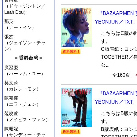
（ドウ・ジントン／
Leah Dou）
『BAZAARMEN
那英
YEONJUN／TX
（ナー・イン）
こちらはC版の
張杰
す。
（ジェイソン・チャ
ン）
C版表紙：ヨンジュ
TOGETHER／
= 香港台湾 =
公...
庾澄慶
（ハーレム・ユー）
全160頁
莫文蔚
（カレン・モク）
『BAZAARMEN
陳嘉樺
YEONJUN／TX
（エラ・チェン）
范曉萱
こちらはB版の
（メイビス・ファン）
す。
陳珊妮
B版表紙：ヨンジュ
（サンディー・チャ