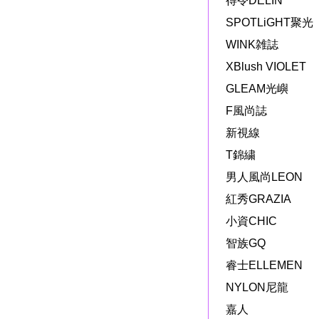
得令DELIN
SPOTLiGHT聚光
WINK雑誌
XBlush VIOLET
GLEAM光嶼
F風尚誌
新視線
T錦繍
男人風尚LEON
紅秀GRAZIA
小資CHIC
智族GQ
睿士ELLEMEN
NYLON尼龍
嘉人