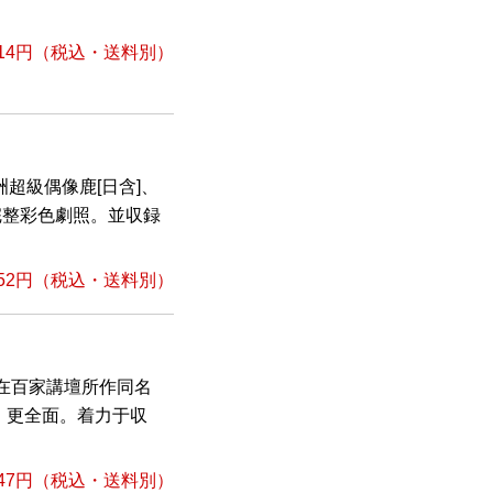
14円
（税込・送料別）
超級偶像鹿[日含]、
完整彩色劇照。並収録
52円
（税込・送料別）
在百家講壇所作同名
，更全面。着力于収
47円
（税込・送料別）