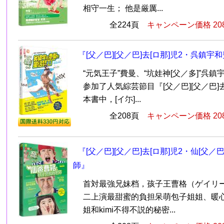
相守一生； 他是厳厲...
全224頁
キャンペーン価格 20
『[父／巴][父／巴]去[ロ那]児2・呉鎮
“元気王子”費曼、“坑娃神[父／多]”呉
参加了人気綜芸節目『[父／巴][父／巴]
本書中，[イ尓]...
全208頁
キャンペーン価格 20
『[父／巴][父／巴]去[ロ那]児2・仙[父
師』
首対最強兄妹档，孩子王曹格（ゲイリー
二上演最甜蜜的負担呆萌包子姐姐、暖
姐和kimi不得不説的秘密...