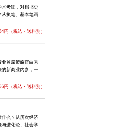
学术考证，对楷书史
生从执笔、基本笔画
64円
（税込・送料別）
行业首席策略官白秀
法的新商业内参，一
66円
（税込・送料別）
读什么？从历次经济
能与进化论、社会学