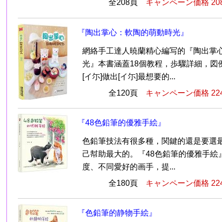
全208頁
キャンペーン価格 20
『陶出掌心：軟陶的萌動時光』
網絡手工達人暁蘭精心編写的『陶出掌
光』本書涵蓋18個教程，歩驟詳細，図
[イ尓]做出[イ尓]最想要的...
全120頁
キャンペーン価格 22
『48色鉛筆的優雅手絵』
色鉛筆技法有很多種，関鍵的還是要選
己幇助最大的。『48色鉛筆的優雅手絵
度、不同愛好的画手，提...
全180頁
キャンペーン価格 22
『色鉛筆的静物手絵』