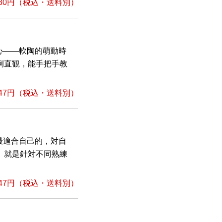
80円
（税込・送料別）
心——軟陶的萌動時
例直観，能手把手教
47円
（税込・送料別）
最適合自己的，対自
』就是針対不同熟練
47円
（税込・送料別）