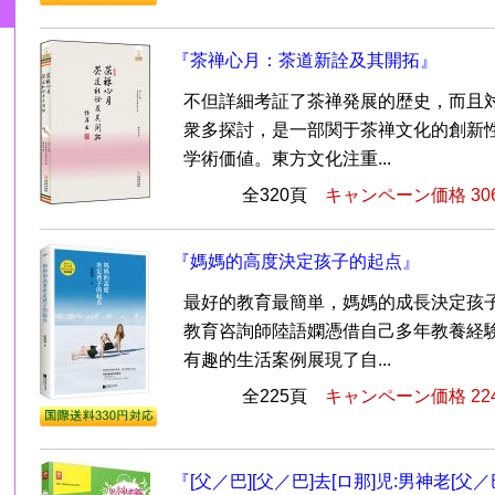
『茶禅心月：茶道新詮及其開拓』
不但詳細考証了茶禅発展的歴史，而且
衆多探討，是一部関于茶禅文化的創新
学術価値。東方文化注重...
全320頁
キャンペーン価格 30
『媽媽的高度決定孩子的起点』
最好的教育最簡単，媽媽的成長決定孩
教育咨詢師陸語嫻憑借自己多年教養経
有趣的生活案例展現了自...
全225頁
キャンペーン価格 22
『[父／巴][父／巴]去[ロ那]児:男神老[父