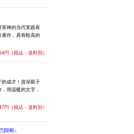
対茶禅的当代実践有
性著作，具有較高的
64円
（税込・送料別）
子的成才！資深親子
験，用温暖的文字，
47円
（税込・送料別）
／巴]陸毅』