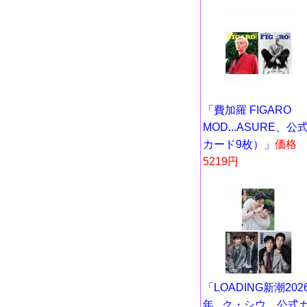
「費加羅 FIGARO
MOD...ASURE、公
カード9枚）」
価格
5219円
「LOADING新潮202
年...ク・シウ、公式