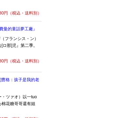
80円
（税込・送料別）
宇和費曼的童話夢工廠』
鎮宇（フランシス・ン）
去[ロ那]児』第二季。
80円
（税込・送料別）
／巴]曹格：孩子是我的老
・ツァオ）以一tuo
心棉花糖哥哥還有姐