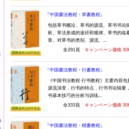
『中国書法教程・草書教程』
包括草书概论、草书的源流、草书书论
析、草法形成的途径和规律、草书的临
章。对草书的类别、源流、...
全291頁
キャンペーン価格 30
式
『中国書法教程・行書教程』
《中国书法教程·行书教程》主要内容包
源流演变，行书的特点，行书书论辑要
书基本技巧的分析与训练...
全333頁
キャンペーン価格 30
6
『中国書法教程・楷書教程』
カ