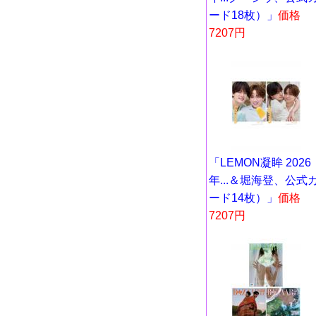
ード18枚）」
価格
7207円
「LEMON凝眸 2026
年...＆堀海登、公式
ード14枚）」
価格
7207円