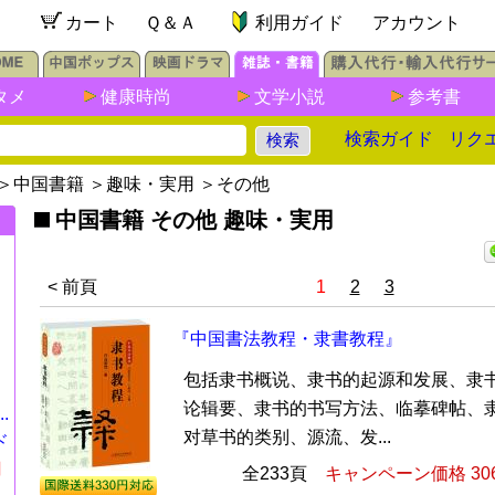
カート
Ｑ＆Ａ
利用ガイド
アカウント
タメ
健康時尚
文学小説
参考書
検索ガイド
リク
＞
中国書籍
＞
趣味・実用
＞
その他
中国書籍 その他 趣味・実用
< 前頁
1
2
3
『中国書法教程・隶書教程』
包括隶书概说、隶书的起源和发展、隶
论辑要、隶书的书写方法、临摹碑帖、
.
对草书的类别、源流、发...
ド
円
全233頁
キャンペーン価格 30