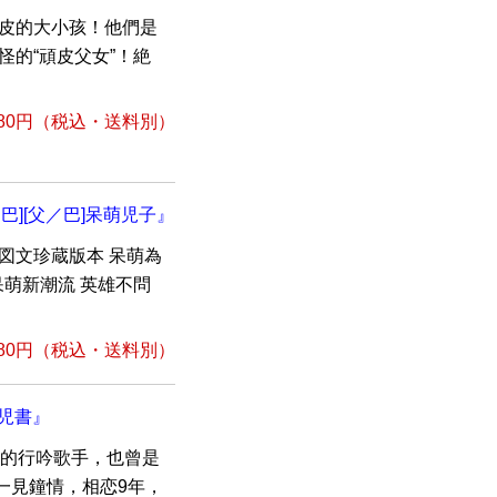
調皮的大小孩！他們是
精怪的“頑皮父女”！絶
80円
（税込・送料別）
／巴][父／巴]呆萌児子』
権図文珍蔵版本 呆萌為
呆萌新潮流 英雄不問
80円
（税込・送料別）
女児書』
”的行吟歌手，也曾是
一見鐘情，相恋9年，