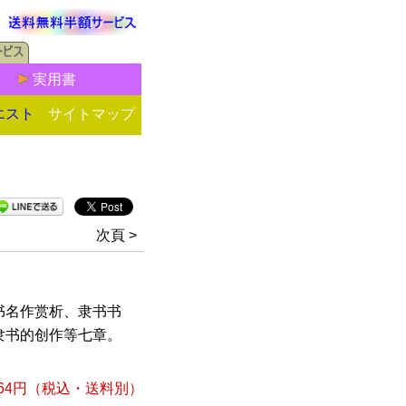
実用書
エスト
サイトマップ
次頁 >
书名作赏析、隶书书
隶书的创作等七章。
64円
（税込・送料別）