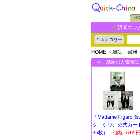
娯楽エン
HOME
＞
雑誌・書籍
今、話題の人気雑誌
「Madame Figaro 費..
ク・シウ、公式カー
36枚）」
価格 6705