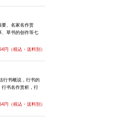
辑要、名家名作赏
摹、草书的创作等七
64円
（税込・送料別）
括行书概说，行书的
，行书名作赏析，行
64円
（税込・送料別）