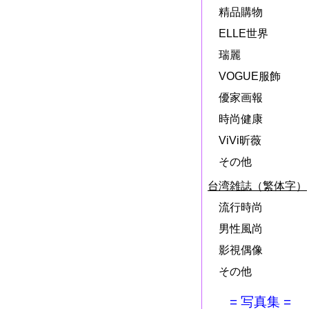
精品購物
ELLE世界
瑞麗
VOGUE服飾
優家画報
時尚健康
ViVi昕薇
その他
台湾雑誌（繁体字）
流行時尚
男性風尚
影視偶像
その他
= 写真集 =