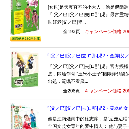
[女也]是天真直率的小大人，他是偶爾
『[父／巴][父／巴]去[ロ那]児』最古霊
世好老[父／巴]陸...
全193頁
キャンペーン価格 20
『[父／巴][父／巴]去[ロ那]児2・金牌[父
『[父／巴][父／巴]去[ロ那]児』官方授
皮，悶騒作骨 “玉米小王子”楊陽洋領銜
出処，流氓不看歳...
全208頁
キャンペーン価格 20
『[父／巴][父／巴]去[ロ那]児2・黄磊的
他是江南煙雨中的徐志摩，是“辺走辺唱
全国文芸女青年的夢中情人； 他与妻子