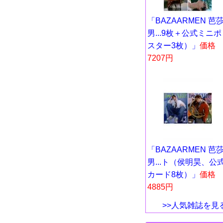
「BAZAARMEN 芭
男...9枚＋公式ミニポ
スター3枚）」
価格
7207円
「BAZAARMEN 芭
男...ト（侯明昊、公
カード8枚）」
価格
4885円
>>人気雑誌を見