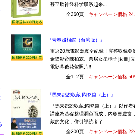
甚至脑神经科学联系起来...
莎
全360頁
キャンペーン価格 24
『青春照相館（台湾版）』
重返20歳電影寫真全紀録！完整収録亞洲
金鐘影帝陳柏霖、票房女星楊子[女冊] 
電影幕後花絮照片!!
全112頁
キャンペーン価格 50
莎
『馬未都説収蔵 陶瓷篇（上）』
式
『馬未都説収蔵:陶瓷篇（上）』以作者
講座為基礎整理潤色而成，内容更豊富
蔵的文化，併引導読者了...
る
全200頁
キャンペーン価格 22