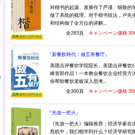
对楷书的起源、发展作了严谨、细致的
做了系统的梳理。对于楷书技法，卢先
和结构做了全方位的讲解...
全283頁
キャンペーン価格 30
『新餐飲時代：做五有餐庁』
美团点评餐饮学院院长、美团点评餐饮
峰首部作品！一本教会餐饮企业经营方
カ
份帮助餐饮老板深入思考...
全300頁
キャンペーン価格 35
『先放一把火』
《先放一把火》编辑推荐：经济学家在
危机中，我们能学到什么？经济学研究