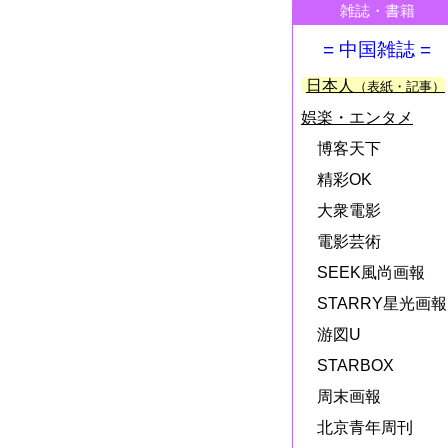
雑誌・書籍
= 中国雑誌 =
日本人
（表紙・記事）
娯楽・エンタメ
博客天下
精彩OK
大衆電影
電影芸術
SEEK風尚画報
STARRY星光画報
游図U
STARBOX
周末画報
北京青年周刊