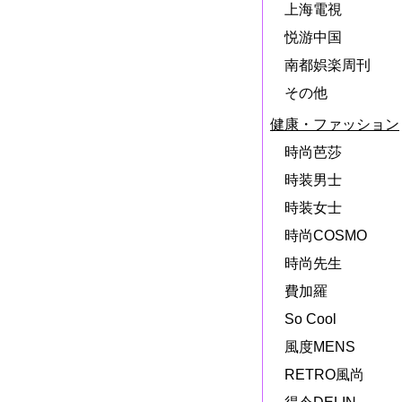
上海電視
悦游中国
南都娯楽周刊
その他
健康・ファッション
時尚芭莎
時装男士
時装女士
時尚COSMO
時尚先生
費加羅
So Cool
風度MENS
RETRO風尚