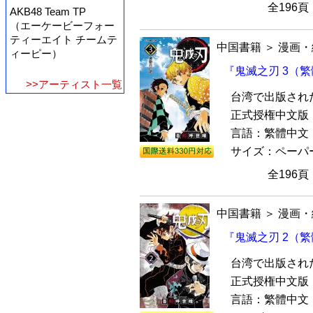
全196
AKB48 Team TP
（エーケービーフォー
ティーエイト チームテ
中国書籍
＞
漫画・
ィーピー）
『鬼滅之刃 3（
>>アーティスト一覧
台湾で出版され
正式授権中文版『
言語：繁體中文
サイズ：ペーパーバ
全196
中国書籍
＞
漫画・
『鬼滅之刃 2（
台湾で出版され
正式授権中文版『
言語：繁體中文