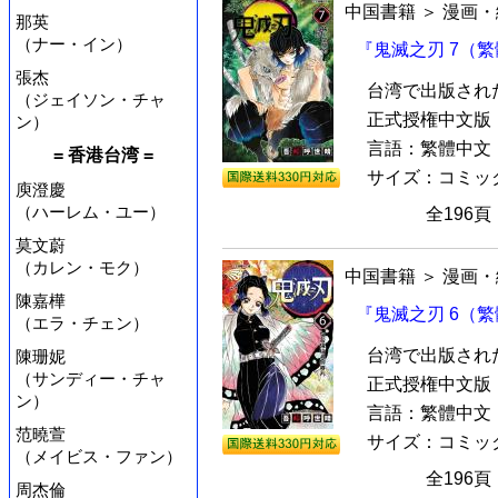
中国書籍
＞
漫画・
那英
（ナー・イン）
『鬼滅之刃 7（
張杰
台湾で出版され
（ジェイソン・チャ
正式授権中文版『
ン）
言語：繁體中文
= 香港台湾 =
サイズ：コミック本（
庾澄慶
（ハーレム・ユー）
全196
莫文蔚
（カレン・モク）
中国書籍
＞
漫画・
陳嘉樺
『鬼滅之刃 6（
（エラ・チェン）
台湾で出版され
陳珊妮
（サンディー・チャ
正式授権中文版『
ン）
言語：繁體中文
范曉萱
サイズ：コミック本（
（メイビス・ファン）
全196
周杰倫