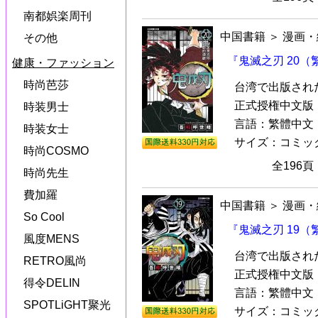
南都娯楽周刊
中国書籍
＞
漫画・
その他
『鬼滅之刃 20
健康・ファッション
時尚芭莎
台湾で出版され
正式授権中文版『
時装男士
言語：繁體中文
時装女士
サイズ：コミック本（
時尚COSMO
全196
時尚先生
費加羅
中国書籍
＞
漫画・
So Cool
『鬼滅之刃 19
風度MENS
台湾で出版され
RETRO風尚
正式授権中文版『
得令DELIN
言語：繁體中文
SPOTLiGHT聚光
サイズ：コミック本（