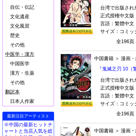
自伝・伝記
台湾で出版され
正式授権中文版『
文化遺産
言語：繁體中文
文化風習
サイズ：コミック本（
歴史
全196
その他
中医学・漢方
中国書籍
＞
漫画・
中国医学
『鬼滅之刃 10
漢方・生薬
台湾で出版され
その他
正式授権中文版『
翻訳本
言語：繁體中文
日本人作家
サイズ：コミック本（
全196
最新注目アーティスト
※中国の最新ヒットチ
中国書籍
＞
漫画・
ャートと当店人気を総