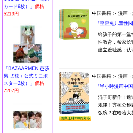
カード9枚）」
価格
中国書籍
＞
漫画・
5219円
『歪歪兔儿童性関
给孩子的第一堂
性教育，帮家长
建立羞耻感；认识
「BAZAARMEN 芭莎
男...9枚＋公式ミニポ
中国書籍
＞
漫画・
スター3枚）」
価格
『半小時漫画中国
7207円
混子哥新作！透
规律！齐桓公称
饭碗？在哈哈大笑