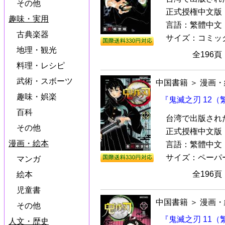
その他
正式授権中文版『
趣味・実用
言語：繁體中文
古典楽器
サイズ：コミック本（
地理・観光
全196
料理・レシピ
武術・スボーツ
中国書籍
＞
漫画・
趣味・娯楽
『鬼滅之刃 12
百科
台湾で出版され
その他
正式授権中文版『
漫画・絵本
言語：繁體中文
サイズ：ペーパーバ
マンガ
全196
絵本
児童書
中国書籍
＞
漫画・
その他
『鬼滅之刃 11
人文・歴史