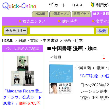
カート
Ｑ＆Ａ
利用ガ
娯楽エンタメ
健康時尚
文学小
HOME
＞
雑誌・書籍
＞
中国書籍
＞
漫画・絵本
中国書籍 漫画・絵本
今、話題の人気雑誌
< 前頁
1
中国書籍
＞
漫画・
『GIFT礼物（中
日本で2023年
「Madame Figaro 費...
レーション絵本「
ク・シウ、公式カード
字版）羽生结弦×C
36枚）」
価格 6705円