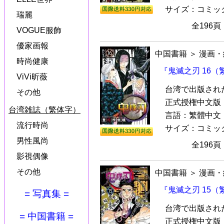
サイズ：コミック本（
瑞麗
全196
VOGUE服飾
優家画報
中国書籍
＞
漫画・
時尚健康
『鬼滅之刃 16
ViVi昕薇
台湾で出版され
その他
正式授権中文版『
台湾雑誌（繁体字）
言語：繁體中文
流行時尚
サイズ：コミック本（
男性風尚
全196
影視偶像
その他
中国書籍
＞
漫画・
『鬼滅之刃 15
= 写真集 =
台湾で出版され
= 中国書籍 =
正式授権中文版『