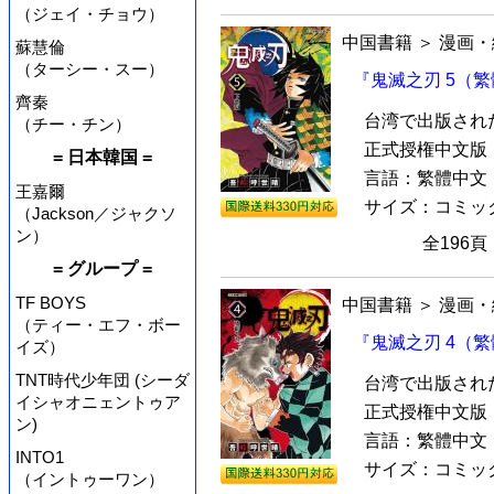
（ジェイ・チョウ）
中国書籍
＞
漫画・
蘇慧倫
（ターシー・スー）
『鬼滅之刃 5（
齊秦
台湾で出版され
（チー・チン）
正式授権中文版『
= 日本韓国 =
言語：繁體中文
王嘉爾
サイズ：コミック本（
（Jackson／ジャクソ
ン）
全196
= グループ =
TF BOYS
中国書籍
＞
漫画・
（ティー・エフ・ボー
『鬼滅之刃 4（
イズ）
TNT時代少年団 (シーダ
台湾で出版され
イシャオニェントゥア
正式授権中文版『
ン)
言語：繁體中文
INTO1
サイズ：コミック本（
（イントゥーワン）