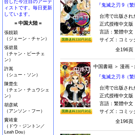
合した今注目のアーテ
『鬼滅之刃 9（
ィストです。毎日更新
しています。
台湾で出版され
= 中国大陸 =
正式授権中文版『
言語：繁體中文
張靚穎
（ジェーン・チャン）
サイズ：コミック本（
張碧晨
全196
（チャン・ビーチェ
ン）
中国書籍
＞
漫画・
許嵩
（シュー・ソン）
『鬼滅之刃 8（
陳楚生
台湾で出版され
（チェン・チュウシェ
ン）
正式授権中文版『
言語：繁體中文
胡彦斌
（アンソン・フー）
サイズ：コミック本（
竇靖童
全196
（ドウ・ジントン／
Leah Dou）