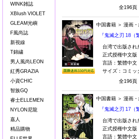
WINK雑誌
全196
XBlush VIOLET
GLEAM光嶼
中国書籍
＞
漫画・
F風尚誌
『鬼滅之刃 18
新視線
台湾で出版され
T錦繍
正式授権中文版『
男人風尚LEON
言語：繁體中文
サイズ：コミック本（
紅秀GRAZIA
小資CHIC
全196
智族GQ
中国書籍
＞
漫画・
睿士ELLEMEN
『鬼滅之刃 17
NYLON尼龍
嘉人
台湾で出版され
正式授権中文版『
精品購物
言語：繁體中文
ELLE世界