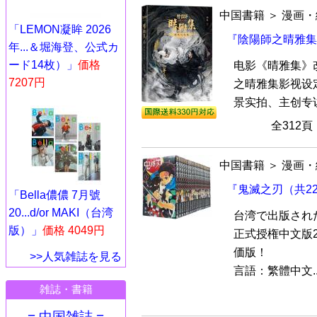
中国書籍
＞
漫画・
「LEMON凝眸 2026
『陰陽師之晴雅集
年...＆堀海登、公式カ
ード14枚）」
価格
电影《晴雅集》
7207円
之晴雅集影视设
景实拍、主创专访
全312
中国書籍
＞
漫画・
『鬼滅之刃（共2
「Bella儂儂 7月號
20...d/or MAKI（台湾
台湾で出版され
版）」
価格 4049円
正式授権中文版
価版！
>>人気雑誌を見る
言語：繁體中文..
雑誌・書籍
= 中国雑誌 =