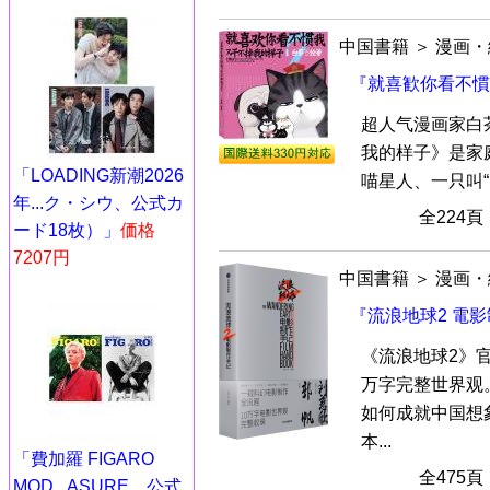
中国書籍
＞
漫画・
『就喜歓你看不慣
超人气漫画家白
我的样子》是家
「LOADING新潮2026
喵星人、一只叫“巴
年...ク・シウ、公式カ
全224
ード18枚）」
価格
7207円
中国書籍
＞
漫画・
『流浪地球2 電
《流浪地球2》
万字完整世界观
如何成就中国想
本...
「費加羅 FIGARO
全475
MOD...ASURE、公式