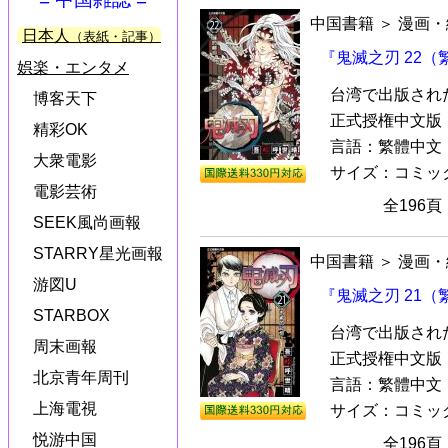
中国書籍
＞
漫画・
日本人
（表紙・記事）
『鬼滅之刃 22
娯楽・エンタメ
台湾で出版され
博客天下
正式授権中文版『
精彩OK
言語：繁體中文
大衆電影
サイズ：コミック本（
電影芸術
全196
SEEK風尚画報
STARRY星光画報
中国書籍
＞
漫画・
游図U
『鬼滅之刃 21
STARBOX
台湾で出版され
周末画報
正式授権中文版『
北京青年周刊
言語：繁體中文
上海電視
サイズ：コミック本（
悦游中国
全196