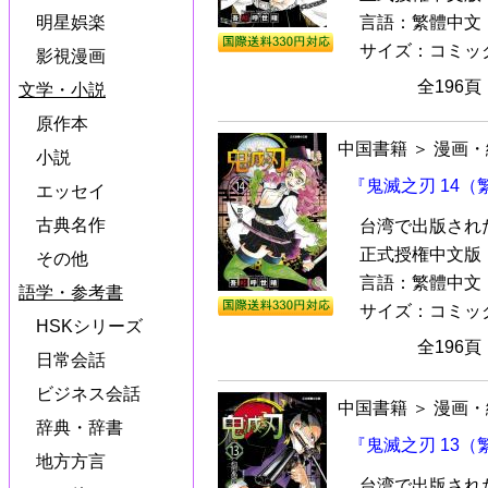
明星娯楽
言語：繁體中文
サイズ：コミック本（
影視漫画
全196
文学・小説
原作本
中国書籍
＞
漫画・
小説
『鬼滅之刃 14
エッセイ
古典名作
台湾で出版され
正式授権中文版『
その他
言語：繁體中文
語学・参考書
サイズ：コミック本（
HSKシリーズ
全196
日常会話
ビジネス会話
中国書籍
＞
漫画・
辞典・辞書
『鬼滅之刃 13
地方方言
台湾で出版され