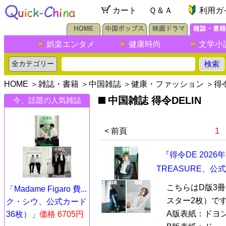
カート
Ｑ＆Ａ
利用ガ
娯楽エンタメ
健康時尚
文学小
HOME
＞
雑誌・書籍
＞
中国雑誌
＞
健康・ファッション
＞
得令
中国雑誌 得令DELIN
今、話題の人気雑誌
< 前頁
1
『得令DE 202
TREASURE、
こちらはD版3
「Madame Figaro 費...
スター2枚）で
ク・シウ、公式カード
A版表紙：ドヨン
36枚）」
価格 6705円