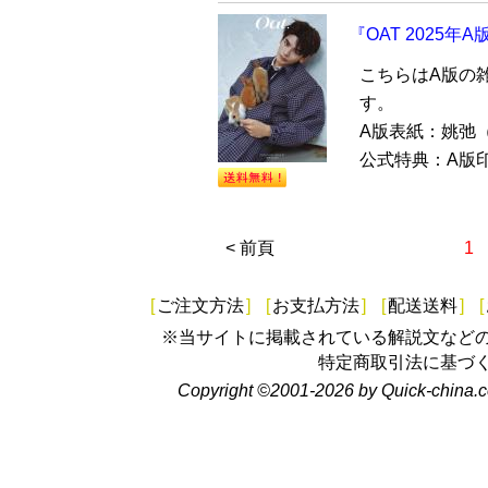
『OAT 2025年
こちらはA版の
す。
A版表紙：姚弛
公式特典：A版印
< 前頁
1
[
ご注文方法
]
[
お支払方法
]
[
配送送料
]
[
※当サイトに掲載されている解説文など
特定商取引法に基づ
Copyright ©2001-2026 by Quick-china.c