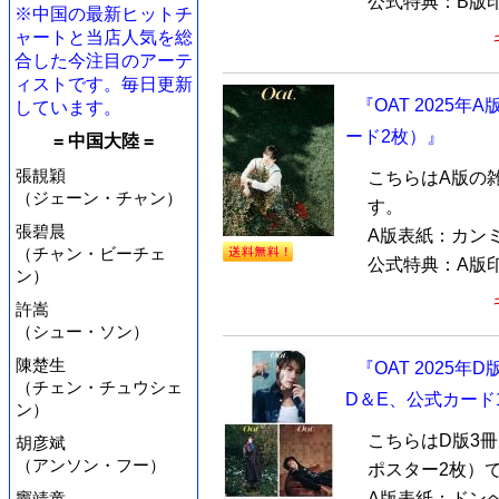
公式特典：B版印
※中国の最新ヒットチ
ャートと当店人気を総
合した今注目のアーテ
ィストです。毎日更新
『OAT 2025年
しています。
ード2枚）』
= 中国大陸 =
張靚穎
こちらはA版の
（ジェーン・チャン）
す。
張碧晨
A版表紙：カンミン
（チャン・ビーチェ
公式特典：A版印
ン）
許嵩
（シュー・ソン）
陳楚生
『OAT 2025年
（チェン・チュウシェ
D＆E、公式カード
ン）
こちらはD版3
胡彦斌
（アンソン・フー）
ポスター2枚）
竇靖童
A版表紙：ドンヘ（