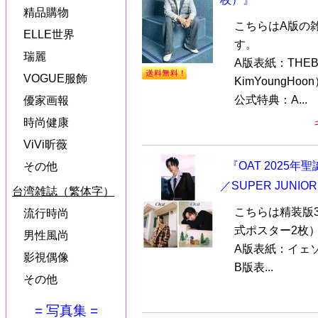
精品購物
こちらはA版の
ELLE世界
す。
瑞麗
A版表紙：THE
VOGUE服飾
KimYoungHoo
公式特典：A...
優家画報
時尚健康
ViVi昕薇
『OAT 2025
その他
／SUPER JUNI
台湾雑誌（繁体字）
こちらは精装版3
流行時尚
式ポスター2枚
男性風尚
A版表紙：イェソン
影視偶像
B版表...
その他
= 写真集 =