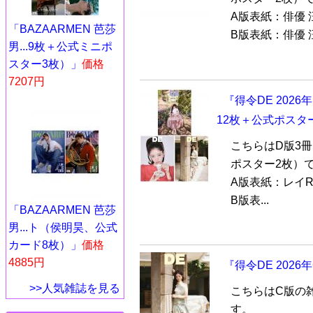
A版表紙：俳優
「BAZAARMEN 芭莎
B版表紙：俳優 汪.
男...9枚＋公式ミニポ
スター3枚）」
価格
7207円
『得令DE 202
12枚＋公式ポスタ
こちらはD版3
ポスター2枚）
A版表紙：レイR
B版表...
「BAZAARMEN 芭莎
男...ト（侯明昊、公式
カード8枚）」
価格
4885円
『得令DE 202
>>人気雑誌を見る
こちらはC版の
す。