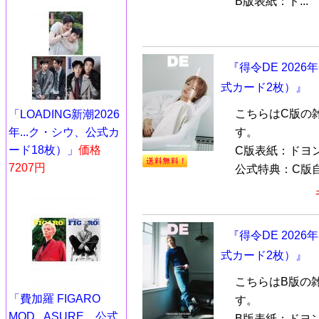
B版表紙：ド...
『得令DE 2026
式カード2枚）』
こちらはC版の
「LOADING新潮2026
年...ク・シウ、公式カ
す。
ード18枚）」
価格
C版表紙：ドヨン
7207円
公式特典：C版自
『得令DE 2026
式カード2枚）』
こちらはB版の
「費加羅 FIGARO
す。
MOD...ASURE、公式
B版表紙：ドヨン