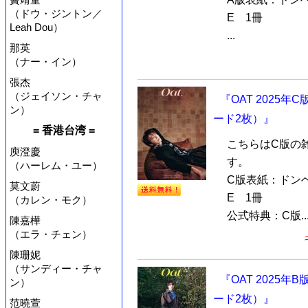
（ドウ・ジントン／
E 1冊
Leah Dou）
...
那英
（ナー・イン）
張杰
（ジェイソン・チャ
『OAT 2025年
ン）
ード2枚）』
= 香港台湾 =
こちらはC版の
庾澄慶
す。
（ハーレム・ユー）
C版表紙：ドンヘ（
莫文蔚
E 1冊
（カレン・モク）
公式特典：C版..
陳嘉樺
（エラ・チェン）
陳珊妮
（サンディー・チャ
『OAT 2025年
ン）
ード2枚）』
范曉萱