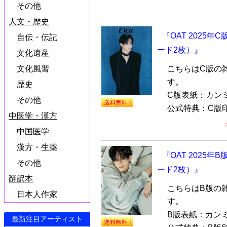
その他
人文・歴史
『OAT 2025年
自伝・伝記
ード2枚）』
文化遺産
こちらはC版の
文化風習
す。
歴史
C版表紙：カンミン
その他
公式特典：C版印
中医学・漢方
中国医学
漢方・生薬
『OAT 2025年
その他
ード2枚）』
翻訳本
こちらはB版の
日本人作家
す。
B版表紙：カンミン
最新注目アーティスト