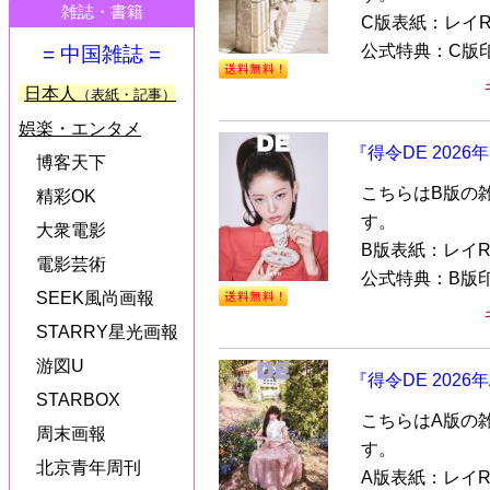
雑誌・書籍
C版表紙：レイR
公式特典：C版印刷
= 中国雑誌 =
日本人
（表紙・記事）
娯楽・エンタメ
『得令DE 202
博客天下
こちらはB版の
精彩OK
す。
大衆電影
B版表紙：レイR
電影芸術
公式特典：B版印刷
SEEK風尚画報
STARRY星光画報
游図U
『得令DE 202
STARBOX
こちらはA版の
周末画報
す。
北京青年周刊
A版表紙：レイR