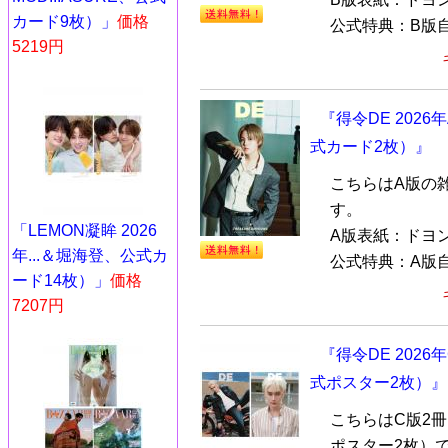
カード9枚）」
価格
公式特典：B版自
5219円
『得令DE 2026
式カード2枚）』
こちらはA版の
す。
「LEMON凝眸 2026
A版表紙：ドヨン
年...＆堀海登、公式カ
公式特典：A版自
ード14枚）」
価格
7207円
『得令DE 202
式ポスター2枚）』
こちらはC版2
ポスター2枚）