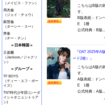
（メイビス・ファン）
こちらはB版の
周杰倫
す。
（ジェイ・チョウ）
B版表紙：ドンヘ（
蘇慧倫
E 1冊
（ターシー・スー）
公式特典：B版..
齊秦
（チー・チン）
= 日本韓国 =
『OAT 2025年
王嘉爾
（Jackson／ジャクソ
ード2枚）』
ン）
こちらはA版の
= グループ =
す。
TF BOYS
A版表紙：ドンヘ（
（ティー・エフ・ボー
E 1冊
イズ）
公式特典：A版..
TNT時代少年団 (シーダ
イシャオニェントゥア
ン)