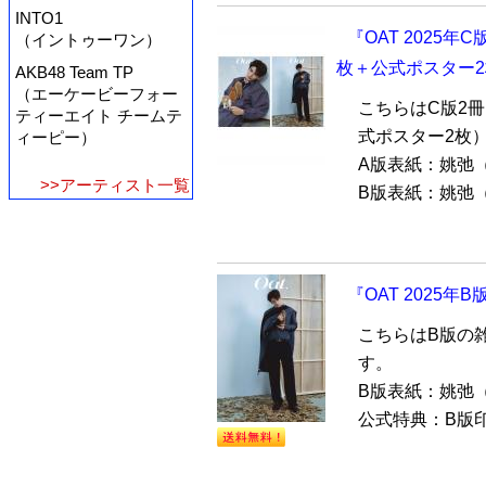
INTO1
『OAT 2025年
（イントゥーワン）
枚＋公式ポスター
AKB48 Team TP
（エーケービーフォー
こちらはC版2
ティーエイト チームテ
式ポスター2枚
ィーピー）
A版表紙：姚弛
>>アーティスト一覧
B版表紙：姚弛（ヤ
『OAT 2025年
こちらはB版の
す。
B版表紙：姚弛
公式特典：B版印