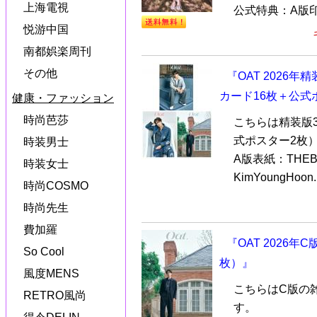
上海電視
公式特典：A版印刷
悦游中国
南都娯楽周刊
その他
『OAT 2026
カード16枚＋公式
健康・ファッション
時尚芭莎
こちらは精装版
式ポスター2枚
時装男士
A版表紙：THE
時装女士
KimYoungHoon..
時尚COSMO
時尚先生
費加羅
『OAT 2026
So Cool
枚）』
風度MENS
こちらはC版の
RETRO風尚
す。