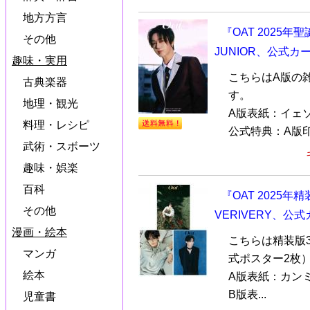
地方方言
『OAT 2025年
その他
JUNIOR、公式カ
趣味・実用
こちらはA版の
古典楽器
す。
地理・観光
A版表紙：イェソン
料理・レシピ
公式特典：A版印
武術・スボーツ
趣味・娯楽
百科
『OAT 2025年
その他
VERIVERY、公
漫画・絵本
こちらは精装版
マンガ
式ポスター2枚
絵本
A版表紙：カンミン
B版表...
児童書