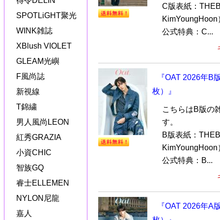
得令DELIN
C版表紙：THE
SPOTLiGHT聚光
KimYoungHoo
WINK雑誌
公式特典：C...
XBlush VIOLET
GLEAM光嶼
F風尚誌
『OAT 2026年
枚）』
新視線
T錦繍
こちらはB版の
男人風尚LEON
す。
B版表紙：THE
紅秀GRAZIA
KimYoungHoo
小資CHIC
公式特典：B...
智族GQ
睿士ELLEMEN
NYLON尼龍
『OAT 2026年
嘉人
枚）』