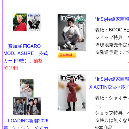
『InStyle優家画
表紙：BOOGI
ショップ特典：
※現地発売予定
「費加羅 FIGARO
※発送予定：ご注文
MOD...ASURE、公式
カード9枚）」
価格
5219円
『InStyle優家画
XIAOTING沈小婷／
表紙：シャオティン
ー）
ショップ特典：
※特典は無くな
「LOADING新潮2026
※本商品...
年...ク・シウ、公式カ