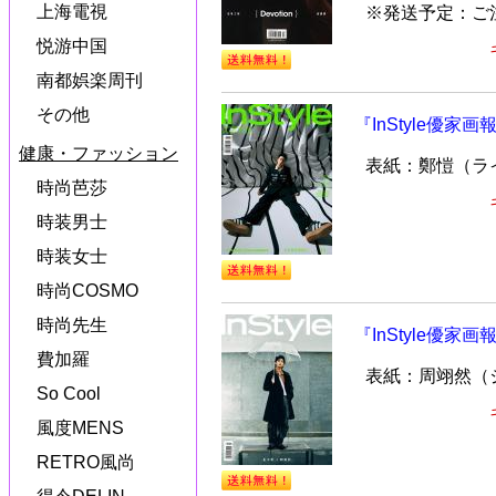
上海電視
※発送予定：ご
悦游中国
南都娯楽周刊
その他
『InStyle優家画
健康・ファッション
表紙：鄭愷（ラ
時尚芭莎
時装男士
時装女士
時尚COSMO
時尚先生
『InStyle優家画
費加羅
表紙：周翊然（
So Cool
風度MENS
RETRO風尚