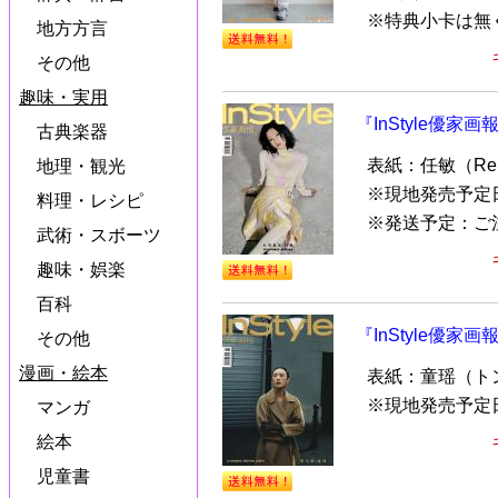
※特典小卡は無く
地方方言
その他
趣味・実用
『InStyle優家画
古典楽器
表紙：任敏（Re
地理・観光
※現地発売予定
料理・レシピ
※発送予定：ご
武術・スボーツ
趣味・娯楽
百科
『InStyle優家画
その他
漫画・絵本
表紙：童瑶（ト
※現地発売予定
マンガ
絵本
児童書