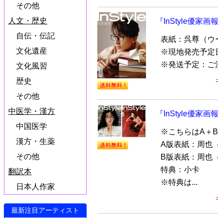
その他
人文・歴史
『InStyle優家画
自伝・伝記
表紙：呉尊（ウ
文化遺産
※現地発売予定日
※発送予定：ご
文化風習
歴史
その他
中医学・漢方
『InStyle優家画
中国医学
※こちらはA＋
漢方・生薬
A版表紙：周也
その他
B版表紙：周也
特典：小卡
翻訳本
※特典は...
日本人作家
最新注目アーティスト