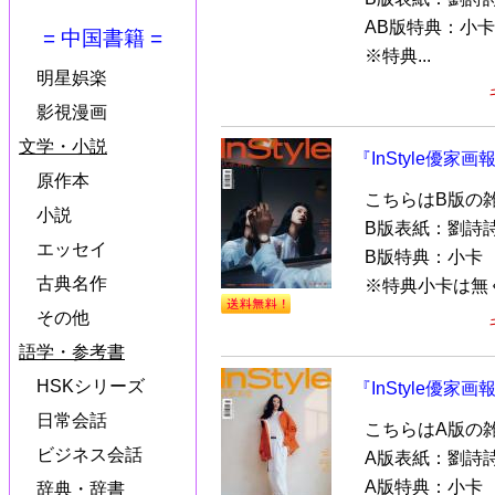
AB版特典：小卡
= 中国書籍 =
※特典...
明星娯楽
影視漫画
文学・小説
『InStyle優家画
原作本
こちらはB版の
小説
B版表紙：劉詩
エッセイ
B版特典：小卡
古典名作
※特典小卡は無く
その他
語学・参考書
HSKシリーズ
『InStyle優家画
日常会話
こちらはA版の
ビジネス会話
A版表紙：劉詩
A版特典：小卡
辞典・辞書