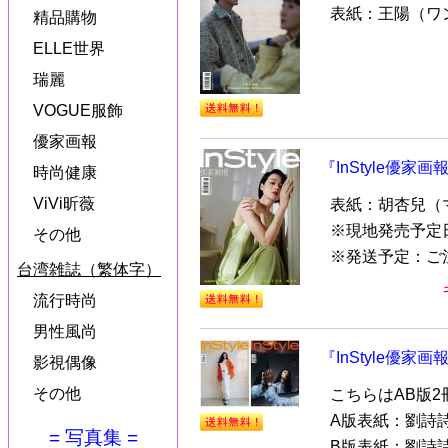
表紙：王陽（ワ
精品購物
ELLE世界
瑞麗
VOGUE服飾
優家画報
『InStyle優家画
時尚健康
ViVi昕薇
表紙：胡杏兒（
※現地発売予定
その他
※発送予定：ご
台湾雑誌（繁体字）
流行時尚
男性風尚
『InStyle優家
影視偶像
その他
こちらはAB版
A版表紙：劉詩
= 写真集 =
B版表紙：劉詩