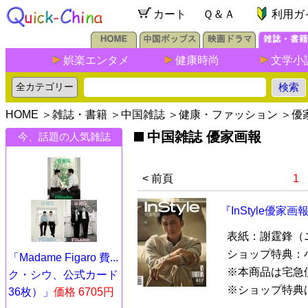
カート
Ｑ＆Ａ
利用ガ
娯楽エンタメ
健康時尚
文学小
HOME
＞
雑誌・書籍
＞
中国雑誌
＞
健康・ファッション
＞
優
中国雑誌 優家画報
今、話題の人気雑誌
< 前頁
1
『InStyle優家
表紙：謝霆鋒（
ショップ特典：
「Madame Figaro 費...
※本商品は宅急
ク・シウ、公式カード
※ショップ特典は
36枚）」
価格 6705円