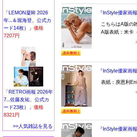
『InStyle優家画
「LEMON凝眸 2026
年...＆堀海登、公式カ
こちらはA版の
ード14枚）」
価格
A版表紙：米卡（
7207円
『InStyle優家画
表紙：庾恩利EnL
「RETRO画報 2026年
7...佐藤友祐、公式カ
ード23枚）」
価格
8321円
>>人気雑誌を見る
『InStyle優家画