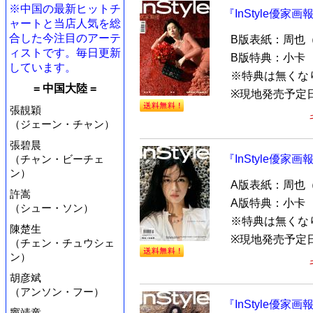
※中国の最新ヒットチ
『InStyle優家画
ャートと当店人気を総
合した今注目のアーテ
B版表紙：周也
ィストです。毎日更新
B版特典：小卡
しています。
※特典は無くな
= 中国大陸 =
※現地発売予定日
張靚穎
（ジェーン・チャン）
張碧晨
（チャン・ビーチェ
『InStyle優家画
ン）
A版表紙：周也
許嵩
A版特典：小卡
（シュー・ソン）
※特典は無くな
陳楚生
※現地発売予定日
（チェン・チュウシェ
ン）
胡彦斌
（アンソン・フー）
『InStyle優家画
竇靖童