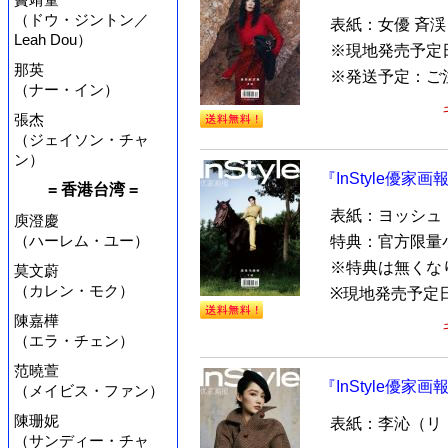
（ドウ・ジントン／
表紙：女優 斉
Leah Dou）
※現地発売予定
那英
※発送予定：ご
（ナー・イン）
張杰
（ジェイソン・チャ
ン）
『InStyle優家
= 香港台湾 =
表紙：ヨッシュ
庾澄慶
（ハーレム・ユー）
特典：官方限量
※特典は無くな
莫文蔚
（カレン・モク）
※現地発売予定日
陳嘉樺
（エラ・チェン）
范曉萱
『InStyle優家画
（メイビス・ファン）
陳珊妮
表紙：李沁（リ
（サンディー・チャ