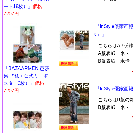
ード18枚）」
価格
7207円
『InStyle優家画
卡）』
こちらはAB版
A版表紙：米卡（
B版表紙：米卡（
「BAZAARMEN 芭莎
男...9枚＋公式ミニポ
スター3枚）」
価格
『InStyle優家画
7207円
こちらはB版の
B版表紙：米卡（