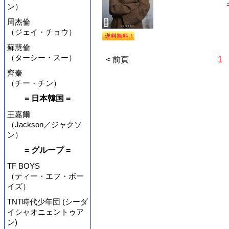
ン）
周杰倫
（ジェイ・チョウ）
蘇慧倫
（ターシー・スー）
< 前頁
1
齊秦
（チー・チン）
= 日本韓国 =
王嘉爾
（Jackson／ジャクソ
ン）
= グループ =
TF BOYS
（ティー・エフ・ボー
イズ）
TNT時代少年団 (シーダ
イシャオニェントゥア
ン)