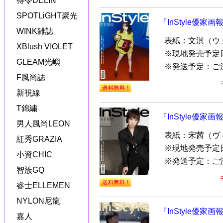
得令DELIN
SPOTLiGHT聚光
『InStyle優家画
WINK雑誌
表紙：文淇（ウ
XBlush VIOLET
※現地発売予定
GLEAM光嶼
※発送予定：ご
F風尚誌
新視線
T錦繍
『InStyle優家画
男人風尚LEON
表紙：宋茜（ヴィク
紅秀GRAZIA
※現地発売予定
小資CHIC
※発送予定：ご
智族GQ
睿士ELLEMEN
NYLON尼龍
『InStyle優家
嘉人