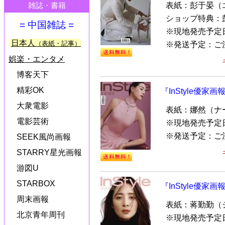
表紙：彭于晏（
雑誌・書籍
ショップ特典：
= 中国雑誌 =
※現地発売予定
日本人
（表紙・記事）
※発送予定：ご注文
娯楽・エンタメ
博客天下
精彩OK
『InStyle優家画
大衆電影
表紙：娜然（ナー
電影芸術
※現地発売予定
※発送予定：ご
SEEK風尚画報
STARRY星光画報
游図U
STARBOX
『InStyle優家画
周末画報
表紙：蒋勤勤（
北京青年周刊
※現地発売予定