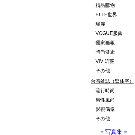
精品購物
ELLE世界
瑞麗
VOGUE服飾
優家画報
時尚健康
ViVi昕薇
その他
台湾雑誌（繁体字）
流行時尚
男性風尚
影視偶像
その他
= 写真集 =