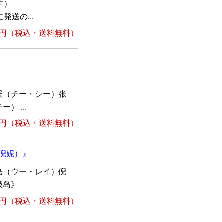
す）
送の...
1円
（税込・送料無料）
渓（チー・シー）张
 ...
1円
（税込・送料無料）
、倪妮）』
磊（ウー・レイ）倪
极岛》
1円
（税込・送料無料）