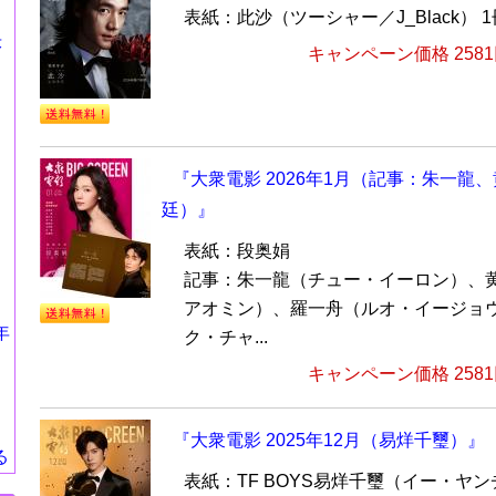
表紙：此沙（ツーシャー／J_Black） 1
莎
キャンペーン価格 258
『大衆電影 2026年1月（記事：朱一龍
廷）』
表紙：段奥娟
記事：朱一龍（チュー・イーロン）、
アオミン）、羅一舟（ルオ・イージョ
年
ク・チャ...
キャンペーン価格 258
『大衆電影 2025年12月（易烊千璽）』
る
表紙：TF BOYS易烊千璽（イー・ヤ