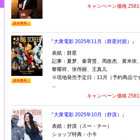
キャンペーン価格 258
『大衆電影 2025年11月（群星封面）』
表紙：群星
記事：夏梦、秦霄贤、周政杰、黄米依
黎耀祥、张伟丽、王真儿
※現地発売予定日：11月（予約商品で
...
キャンペーン価格 258
『大衆電影 2025年10月（舒淇）』
表紙：舒淇（スー・チー）
ショップ特典：小卡