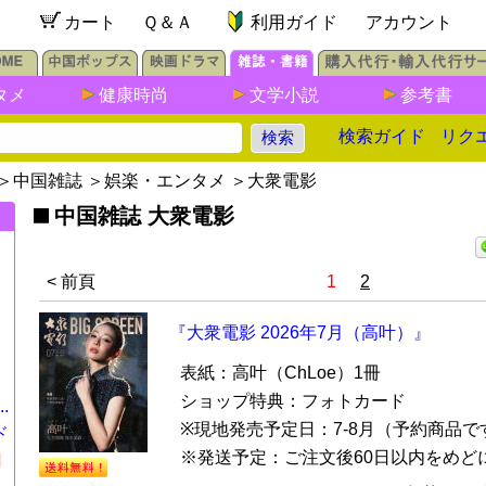
カート
Ｑ＆Ａ
利用ガイド
アカウント
タメ
健康時尚
文学小説
参考書
検索ガイド
リク
＞
中国雑誌
＞
娯楽・エンタメ
＞
大衆電影
中国雑誌 大衆電影
< 前頁
1
2
『大衆電影 2026年7月（高叶）』
表紙：高叶（ChLoe）1冊
ショップ特典：フォトカード
.
※現地発売予定日：7-8月（予約商品で
ド
※発送予定：ご注文後60日以内をめどに.
円