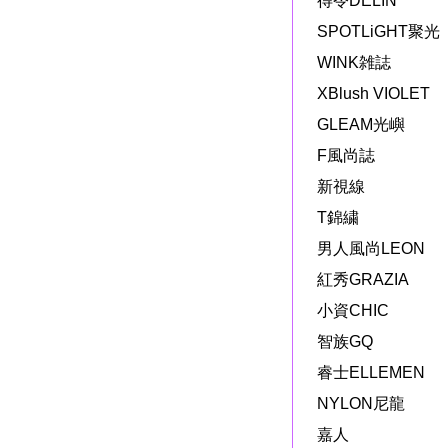
得令DELIN
SPOTLiGHT聚光
WINK雑誌
XBlush VIOLET
GLEAM光嶼
F風尚誌
新視線
T錦繍
男人風尚LEON
紅秀GRAZIA
小資CHIC
智族GQ
睿士ELLEMEN
NYLON尼龍
嘉人