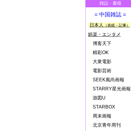
雑誌・書籍
= 中国雑誌 =
日本人
（表紙・記事）
娯楽・エンタメ
博客天下
精彩OK
大衆電影
電影芸術
SEEK風尚画報
STARRY星光画報
游図U
STARBOX
周末画報
北京青年周刊