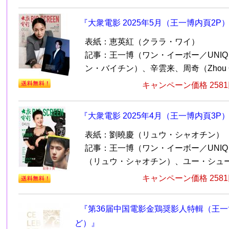
『大衆電影 2025年5月（王一博内頁2P
表紙：恵英紅（クララ・ワイ）
記事：王一博（ワン・イーボー／UNI
ン・バイチン）、辛雲来、周奇（Zhou Q
キャンペーン価格 258
『大衆電影 2025年4月（王一博内頁3P
表紙：劉曉慶（リュウ・シャオチン）
記事：王一博（ワン・イーボー／UNI
（リュウ・シャオチン）、ユー・シューシ
キャンペーン価格 258
『第36届中国電影金鶏奨影人特輯（王
ど）』