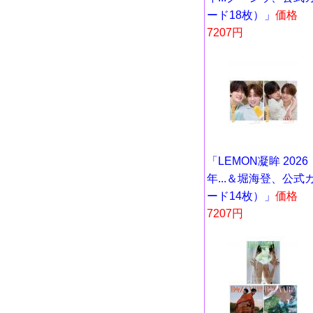
ード18枚）」
価格
7207円
「LEMON凝眸 2026
年...＆堀海登、公式
ード14枚）」
価格
7207円