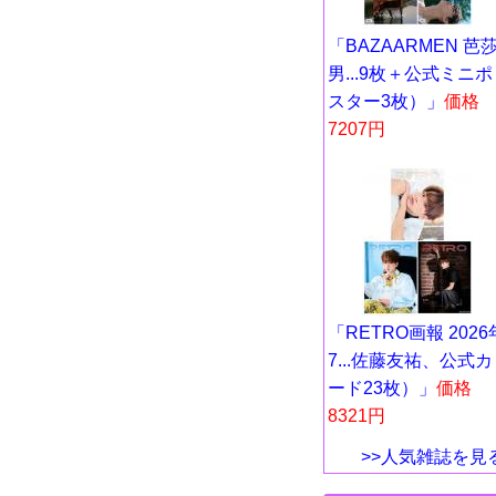
「BAZAARMEN 芭
男...9枚＋公式ミニポ
スター3枚）」
価格
7207円
「RETRO画報 2026
7...佐藤友祐、公式カ
ード23枚）」
価格
8321円
>>人気雑誌を見