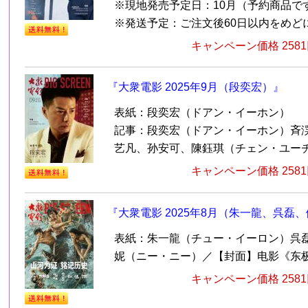
※現地発売予定日：10月（予約商品で
※発送予定：ご注文後60日以内をめどに発
キャンペーン価格 258
『大衆電影 2025年9月（段奕宏）』
表紙：段奕宏（ドアン・イーホン）
記事：段奕宏（ドアン・イーホン）斉
艺凡、孙安可、陳鈺琪（チェン・ユーチー）
キャンペーン価格 258
『大衆電影 2025年8月（朱一龍、呉磊
表紙：朱一龍（チュー・イーロン）呉
妮（ニー・ニー）／【封面】电影《东
キャンペーン価格 258