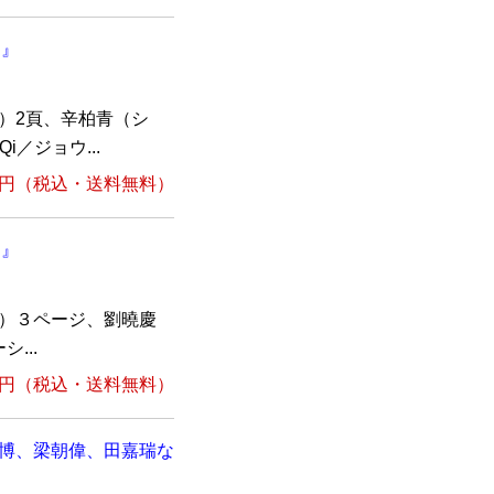
）』
Q）2頁、辛柏青（シ
i／ジョウ...
1円
（税込・送料無料）
）』
Q）３ページ、劉曉慶
...
1円
（税込・送料無料）
一博、梁朝偉、田嘉瑞な