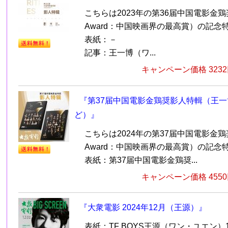
こちらは2023年の第36届中国電影金鶏奨（Go
Award：中国映画界の最高賞）の記念
表紙：－
記事：王一博（ワ...
キャンペーン価格 323
『第37届中国電影金鶏奨影人特輯（王
ど）』
こちらは2024年の第37届中国電影金鶏奨（Go
Award：中国映画界の最高賞）の記念
表紙：第37届中国電影金鶏奨...
キャンペーン価格 455
『大衆電影 2024年12月（王源）』
表紙：TF BOYS王源（ワン・ユエン）