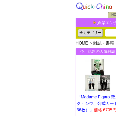
娯楽エン
HOME
＞
雑誌・書籍
今、話題の人気雑誌
「Madame Figaro 費..
ク・シウ、公式カー
36枚）」
価格 6705