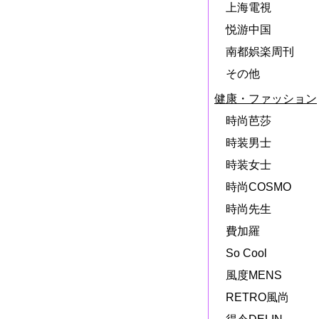
上海電視
悦游中国
南都娯楽周刊
その他
健康・ファッション
時尚芭莎
時装男士
時装女士
時尚COSMO
時尚先生
費加羅
So Cool
風度MENS
RETRO風尚