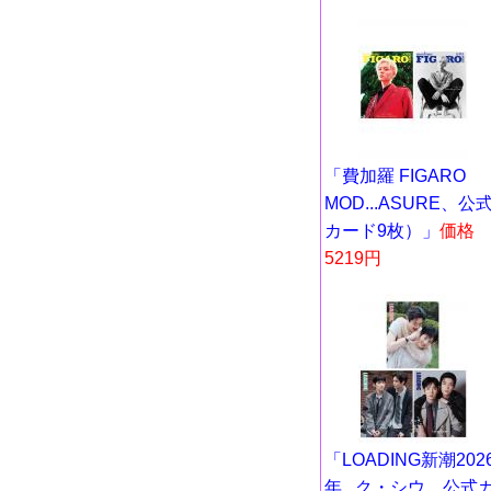
「費加羅 FIGARO
MOD...ASURE、公
カード9枚）」
価格
5219円
「LOADING新潮202
年...ク・シウ、公式