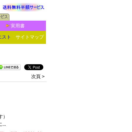
実用書
エスト
サイトマップ
次頁 >
す）
..