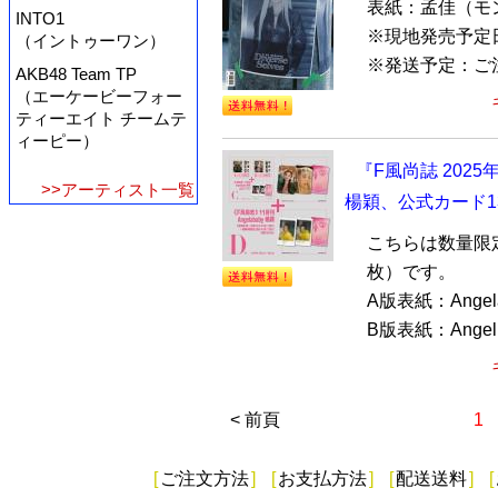
表紙：孟佳（モン
INTO1
※現地発売予定日
（イントゥーワン）
※発送予定：ご
AKB48 Team TP
（エーケービーフォー
ティーエイト チームテ
ィーピー）
『F風尚誌 2025
>>アーティスト一覧
楊穎、公式カード1
こちらは数量限
枚）です。
A版表紙：Ang
B版表紙：Angel.
< 前頁
1
[
ご注文方法
]
[
お支払方法
]
[
配送送料
]
[