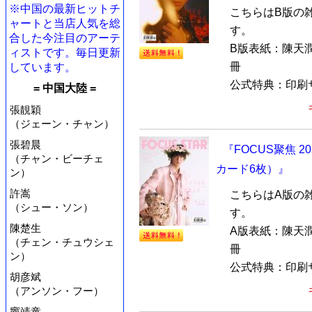
※中国の最新ヒットチ
こちらはB版の
ャートと当店人気を総
す。
合した今注目のアーテ
B版表紙：陳天潤
ィストです。毎日更新
冊
しています。
公式特典：印刷サ.
= 中国大陸 =
張靚穎
（ジェーン・チャン）
張碧晨
『FOCUS聚焦 2
（チャン・ビーチェ
カード6枚）』
ン）
許嵩
こちらはA版の
（シュー・ソン）
す。
陳楚生
A版表紙：陳天潤
（チェン・チュウシェ
冊
ン）
公式特典：印刷サ.
胡彦斌
（アンソン・フー）
竇靖童