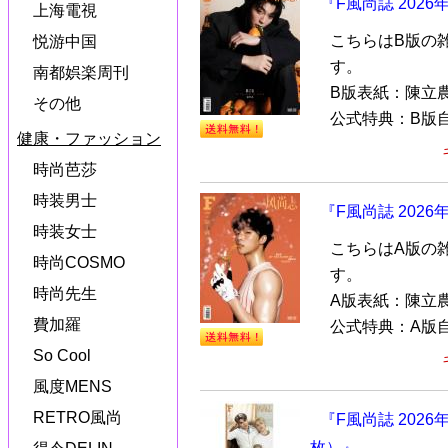
『F風尚誌 202
上海電視
こちらはB版の
悦游中国
す。
南都娯楽周刊
B版表紙：陳立農
その他
公式特典：B版自
健康・ファッション
時尚芭莎
時装男士
『F風尚誌 202
時装女士
こちらはA版の
時尚COSMO
す。
時尚先生
A版表紙：陳立農
費加羅
公式特典：A版自
So Cool
風度MENS
RETRO風尚
『F風尚誌 2026
枚）』