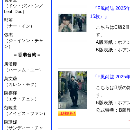
（ドウ・ジントン／
『F風尚誌 202
Leah Dou）
15枚）』
那英
（ナー・イン）
こちらはC版2
張杰
す。
（ジェイソン・チャ
A版表紙：ホア
ン）
B版表紙：ホアン
= 香港台湾 =
庾澄慶
（ハーレム・ユー）
『F風尚誌 202
莫文蔚
（カレン・モク）
こちらはB版の
陳嘉樺
す。
（エラ・チェン）
B版表紙：ホア
范曉萱
公式特典：B版印
（メイビス・ファン）
陳珊妮
（サンディー・チャ