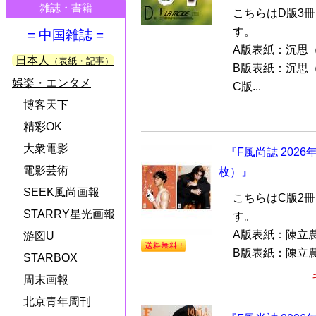
雑誌・書籍
こちらはD版3
す。
= 中国雑誌 =
A版表紙：沉思
日本人
（表紙・記事）
B版表紙：沉思
娯楽・エンタメ
C版...
博客天下
精彩OK
大衆電影
『F風尚誌 202
電影芸術
枚）』
SEEK風尚画報
こちらはC版2
STARRY星光画報
す。
A版表紙：陳立農
游図U
B版表紙：陳立農
STARBOX
周末画報
北京青年周刊