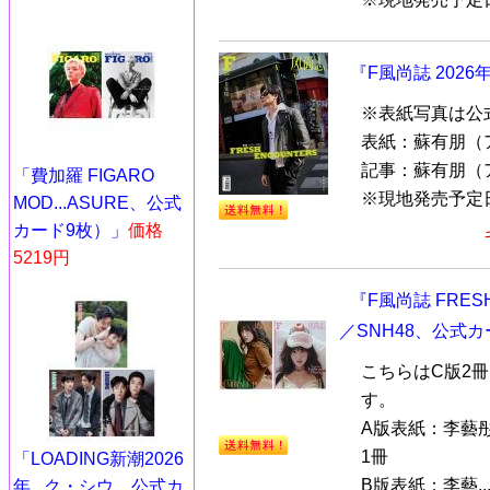
『F風尚誌 202
※表紙写真は公式
表紙：蘇有朋（
記事：蘇有朋（
「費加羅 FIGARO
※現地発売予定日：
MOD...ASURE、公式
カード9枚）」
価格
5219円
『F風尚誌 FRE
／SNH48、公式カ
こちらはC版2
す。
A版表紙：李藝彤（
1冊
「LOADING新潮2026
B版表紙：李藝..
年...ク・シウ、公式カ