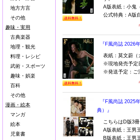
A版表紙：小鬼（
地方方言
公式特典：A版自
その他
趣味・実用
古典楽器
『F風尚誌 202
地理・観光
表紙：莫文蔚（
料理・レシピ
※現地発売予定
武術・スボーツ
※発送予定：ご
趣味・娯楽
百科
その他
『F風尚誌 202
漫画・絵本
典）』
マンガ
こちらはD版3
絵本
A版表紙：王男
児童書
B版表紙：王男