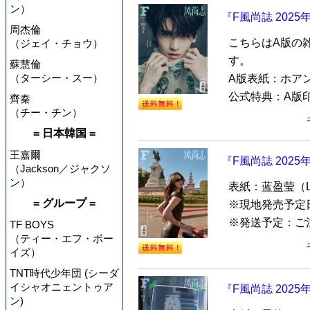
ン）
『F風尚誌 202
周杰倫
こちらはA版の
（ジェイ・チョウ）
す。
蘇慧倫
（ターシー・スー）
A版表紙：ホア
公式特典：A版印
齊秦
（チー・チン）
= 日本韓国 =
王嘉爾
『F風尚誌 202
（Jackson／ジャクソ
ン）
表紙：蓝盈莹（Lyr
= グループ =
※現地発売予定日
※発送予定：ご
TF BOYS
（ティー・エフ・ボー
イズ）
TNT時代少年団 (シーダ
イシャオニェントゥア
『F風尚誌 202
ン)