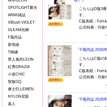
得令DELIN
SPOTLiGHT聚光
こちらはD版3
WINK雑誌
す。
C版表紙：Fort
XBlush VIOLET
公式特典：印刷サ
GLEAM光嶼
F風尚誌
新視線
『F風尚誌 2026
T錦繍
こちらはC版の
男人風尚LEON
す。
紅秀GRAZIA
C版表紙：Fort
小資CHIC
公式特典：印刷サ
智族GQ
睿士ELLEMEN
NYLON尼龍
『F風尚誌 2026
嘉人