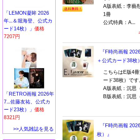
A版表紙：李藝彤（
「LEMON凝眸 2026
1冊
年...＆堀海登、公式カ
公式特典：A...
ード14枚）」
価格
7207円
『F時尚画報 20
＋公式カード38枚
こちらはE版4
ード38枚）です
A版表紙：沉思
「RETRO画報 2026年
B版表紙：沉思（
7...佐藤友祐、公式カ
ード23枚）」
価格
8321円
『F時尚画報 20
>>人気雑誌を見る
枚）』