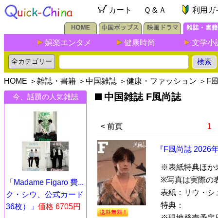
カート
Ｑ＆Ａ
利用ガ
娯楽エンタメ
健康時尚
文学小
HOME
＞
雑誌・書籍
＞
中国雑誌
＞
健康・ファッション
＞
F
中国雑誌 F風尚誌
今、話題の人気雑誌
< 前頁
1
『F風尚誌 202
※表紙特典ほか
※写真は実際の
「Madame Figaro 費...
表紙：リウ・シ
ク・シウ、公式カード
特典：
36枚）」
価格 6705円
※現地発売予定日.