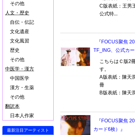
その他
C版表紙：王男
人文・歴史
公式特...
自伝・伝記
文化遺産
文化風習
『FOCUS聚焦 2
TF_ING、公式カ
歴史
その他
こちらはＣ版2
中医学・漢方
す。
A版表紙：陳天潤
中国医学
冊
漢方・生薬
B版表紙：陳天潤R
その他
翻訳本
日本人作家
『FOCUS聚焦 2
カード6枚）』
最新注目アーティスト