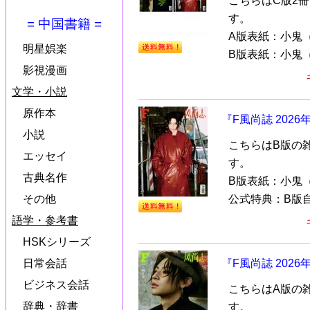
こちらはC版2
す。
= 中国書籍 =
A版表紙：小鬼（
明星娯楽
B版表紙：小鬼（A
影視漫画
文学・小説
原作本
『F風尚誌 202
小説
こちらはB版の
エッセイ
す。
古典名作
B版表紙：小鬼（
公式特典：B版自
その他
語学・参考書
HSKシリーズ
『F風尚誌 202
日常会話
ビジネス会話
こちらはA版の
辞典・辞書
す。