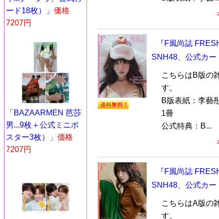
ード18枚）」
価格
7207円
『F風尚誌 FRE
SNH48、公式カー
こちらはB版の
す。
B版表紙：李藝彤（
「BAZAARMEN 芭莎
1冊
男...9枚＋公式ミニポ
公式特典：B...
スター3枚）」
価格
7207円
『F風尚誌 FRE
SNH48、公式カー
こちらはA版の
す。