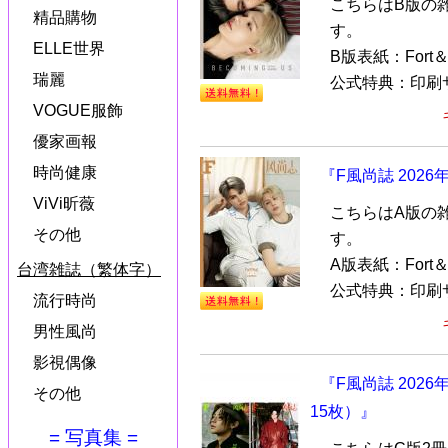
こちらはB版の
精品購物
す。
ELLE世界
B版表紙：Fort
瑞麗
公式特典：印刷サ
VOGUE服飾
優家画報
時尚健康
『F風尚誌 2026
ViVi昕薇
こちらはA版の
その他
す。
A版表紙：Fort
台湾雑誌（繁体字）
公式特典：印刷サ
流行時尚
男性風尚
影視偶像
『F風尚誌 202
その他
15枚）』
= 写真集 =