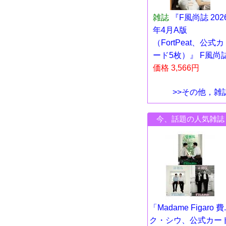
雑誌
『F風尚誌 202
年4月A版
（FortPeat、公式カ
ード5枚）』 F風尚
価格 3,566円
>>その他，雑
今、話題の人気雑誌
「Madame Figaro 費..
ク・シウ、公式カー