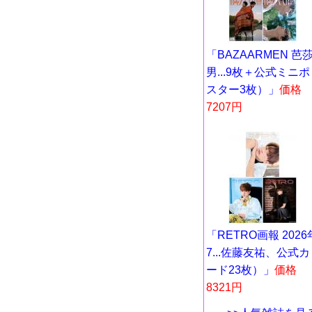
「BAZAARMEN 芭
男...9枚＋公式ミニポ
スター3枚）」
価格
7207円
「RETRO画報 2026
7...佐藤友祐、公式カ
ード23枚）」
価格
8321円