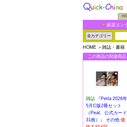
娯楽エン
HOME
＞
雑誌・書籍
この商品の関連商品
雑誌
『Perla 2026
5月C版2冊セット
（Peat、公式カード
31枚）』 その他
価
格 5,554円