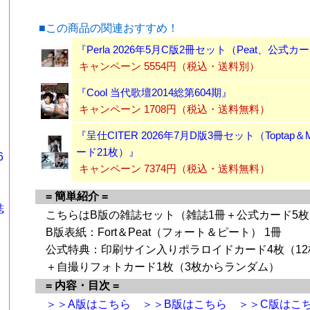
■この商品の関連おすすめ！
『Perla 2026年5月C版2冊セット（Peat、公式カ
キャンペーン 5554円（税込・送料別）
『Cool 当代歌壇2014総第604期』
キャンペーン 1708円（税込・送料無料）
『呈仕CITER 2026年7月D版3冊セット（Toptap＆
ード21枚）』
6
キャンペーン 7374円（税込・送料無料）
= 簡単紹介 =
誌
こちらはB版の雑誌セット（雑誌1冊＋公式カード5
B版表紙：Fort＆Peat（フォート＆ピート） 1冊
公式特典：印刷サイン入りポラロイドカード4枚（1
＋自撮りフォトカード1枚（3枚からランダム）
= 内容・目次 =
＞＞A版はこちら
＞＞B版はこちら
＞＞C版はこ