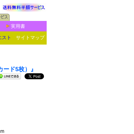
実用書
エスト
サイトマップ
式カード5枚）』
cm