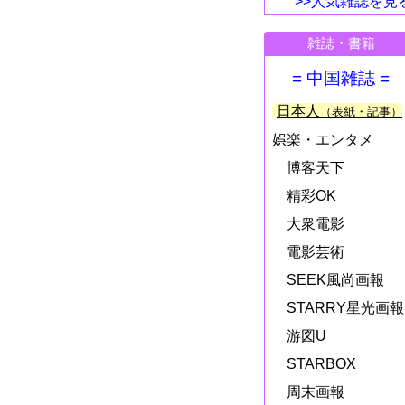
>>人気雑誌を見
雑誌・書籍
= 中国雑誌 =
日本人
（表紙・記事）
娯楽・エンタメ
博客天下
精彩OK
大衆電影
電影芸術
SEEK風尚画報
STARRY星光画報
游図U
STARBOX
周末画報