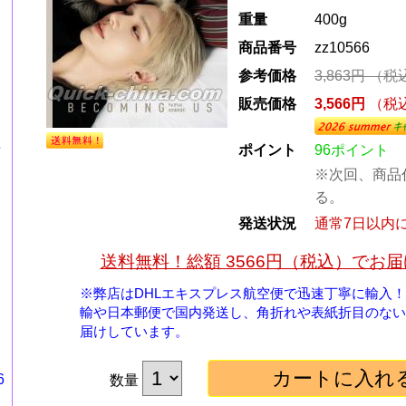
重量
400g
商品番号
zz10566
参考価格
3,863円
（税
販売価格
3,566円
（税
年
ポイント
96ポイント
※次回、商品
る。
発送状況
通常7日以内
送料無料！総額 3566円（税込）でお
※弊店はDHLエキスプレス航空便で迅速丁寧に輸入
輸や日本郵便で国内発送し、角折れや表紙折目のない
届けしています。
6
数量