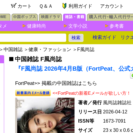
カート
Ｑ＆Ａ
利用ガイド
アカウント
タメ
健康時尚
文学小説
参考書
検索ガイド
リク
＞
中国雑誌
＞
健康・ファッション
＞
F風尚誌
中国雑誌 F風尚誌
『F風尚誌 2026年4月B版（FortPeat、公
FortPeat>> 掲載の中国雑誌はこちら
<<FortPeatの新着Eメールが欲しい方！
著者／発行
風尚誌雑誌社
年
リリース日
2026-04-12
ISSN等
1673-7091
サイズ
23 x 30 x 0.6 