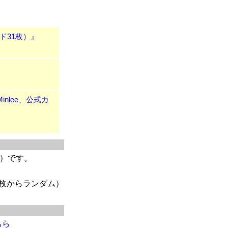
ード31枚）』
Minlee、公式カ
枚）です。
2枚からランダム）
ちら