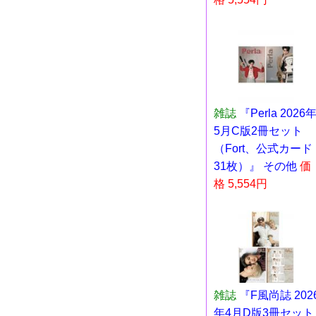
雑誌
『Perla 2026
5月C版2冊セット
（Fort、公式カード
31枚）』 その他
価
格 5,554円
雑誌
『F風尚誌 202
年4月D版3冊セット