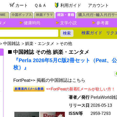
カート
Ｑ＆Ａ
利用ガイド
アカウント
タメ
健康時尚
文学小説
参考書
検索ガイド
リク
＞
中国雑誌
＞
娯楽・エンタメ
＞
その他
中国雑誌 その他 娯楽・エンタメ
『Perla 2026年5月C版2冊セット（Peat、
枚）』
FortPeat>> 掲載の中国雑誌はこちら
<<FortPeatの新着Eメールが欲しい方！
年
著者／発行
PerlaWorld
リリース日
2026-05-13
ISSN等
2959-7293