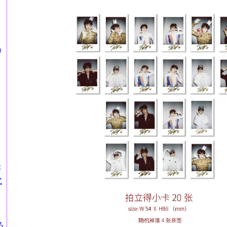
カ
莎
式
る