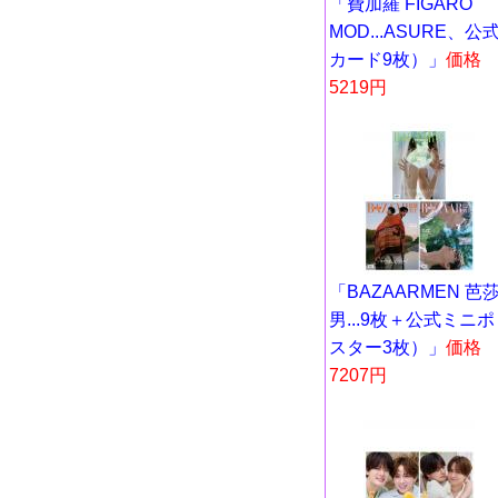
「費加羅 FIGARO
MOD...ASURE、公
カード9枚）」
価格
5219円
「BAZAARMEN 芭
男...9枚＋公式ミニポ
スター3枚）」
価格
7207円