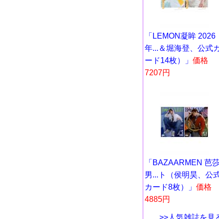
「LEMON凝眸 2026
年...＆堀海登、公式
ード14枚）」
価格
7207円
「BAZAARMEN 芭
男...ト（侯明昊、公
カード8枚）」
価格
4885円
>>人気雑誌を見