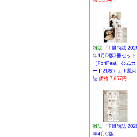
雑誌
『F風尚誌 202
年4月D版3冊セット
（FortPeat、公式カ
ード21枚）』 F風尚
誌
価格 7,857円
雑誌
『F風尚誌 202
年4月C版