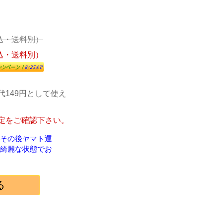
込・送料別）
込・送料別）
代149円として使え
定をご確認下さい。
！その後ヤマト運
綺麗な状態でお