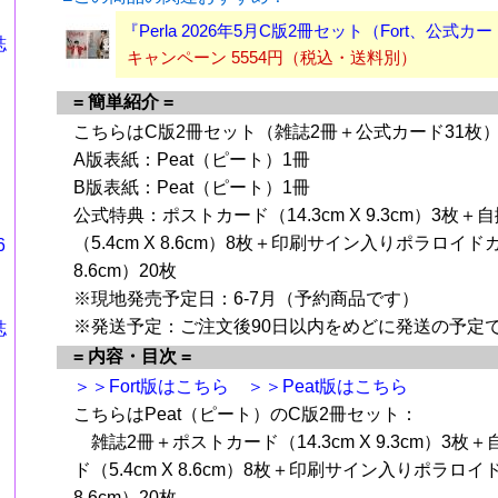
『Perla 2026年5月C版2冊セット（Fort、公式カ
誌
キャンペーン 5554円（税込・送料別）
= 簡単紹介 =
こちらはC版2冊セット（雑誌2冊＋公式カード31枚
A版表紙：Peat（ピート）1冊
B版表紙：Peat（ピート）1冊
公式特典：ポストカード（14.3cm X 9.3cm）3枚
（5.4cm X 8.6cm）8枚＋印刷サイン入りポラロイドカ
6
8.6cm）20枚
※現地発売予定日：6-7月（予約商品です）
※発送予定：ご注文後90日以内をめどに発送の予定
誌
= 内容・目次 =
＞＞Fort版はこちら
＞＞Peat版はこちら
こちらはPeat（ピート）のC版2冊セット：
雑誌2冊＋ポストカード（14.3cm X 9.3cm）3枚
ド（5.4cm X 8.6cm）8枚＋印刷サイン入りポラロイド
8.6cm）20枚