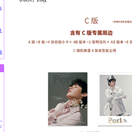
6
誌
誌
.
ド