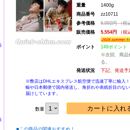
重量
1400g
商品番号
zz10711
参考価格
6,092円
（税
販売価格
5,554円
（税
6
ポイント
149ポイント
※次回、商品
る。
発送状況
下記、発送予
※弊店はDHLエキスプレス航空便で迅速丁寧に輸入
輸や日本郵便で国内発送し、角折れや表紙折目のない
届けしています。
数量
6
■この商品の関連おすすめ！