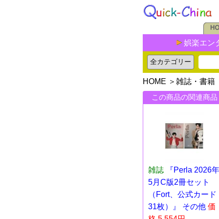
娯楽エン
HOME
＞
雑誌・書籍
この商品の関連商品
雑誌
『Perla 2026
5月C版2冊セット
（Fort、公式カード
31枚）』 その他
価
格 5,554円