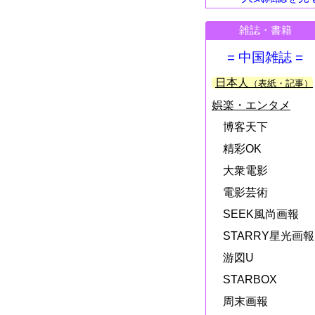
雑誌・書籍
= 中国雑誌 =
日本人
（表紙・記事）
娯楽・エンタメ
博客天下
精彩OK
大衆電影
電影芸術
SEEK風尚画報
STARRY星光画報
游図U
STARBOX
周末画報