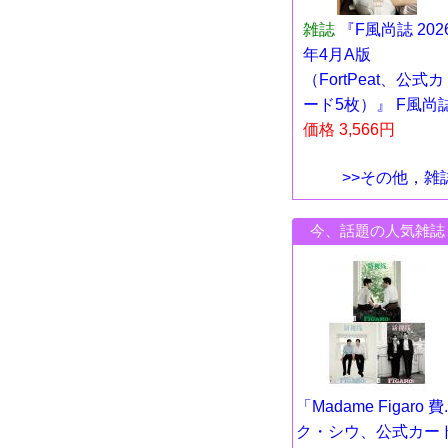
雑誌
『F風尚誌 202
年4月A版
（FortPeat、公式カ
ード5枚）』 F風尚
価格 3,566円
>>その他，雑
今、話題の人気雑誌
「Madame Figaro 費..
ク・シウ、公式カー