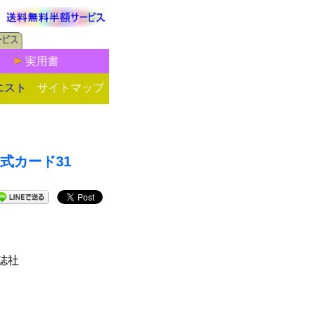
実用書
エスト
サイトマップ
公式カード31
雑誌社