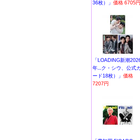
36枚）」
価格 6705
「LOADING新潮202
年...ク・シウ、公式
ード18枚）」
価格
7207円