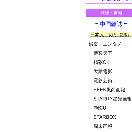
雑誌・書籍
= 中国雑誌 =
日本人
（表紙・記事）
娯楽・エンタメ
博客天下
精彩OK
大衆電影
電影芸術
SEEK風尚画報
STARRY星光画報
游図U
STARBOX
周末画報