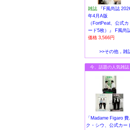
雑誌
『F風尚誌 202
年4月A版
（FortPeat、公式カ
ード5枚）』 F風尚
価格 3,566円
>>その他，雑
今、話題の人気雑誌
「Madame Figaro 費..
ク・シウ、公式カー