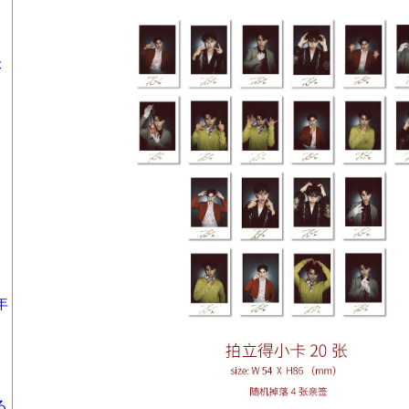
莎
年
る