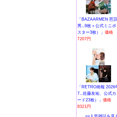
「BAZAARMEN 芭
男...9枚＋公式ミニポ
スター3枚）」
価格
7207円
「RETRO画報 2026
7...佐藤友祐、公式カ
ード23枚）」
価格
8321円
>>人気雑誌を見