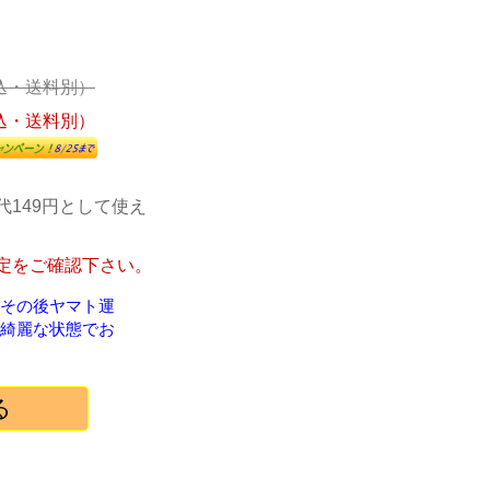
込・送料別）
込・送料別）
代149円として使え
定をご確認下さい。
！その後ヤマト運
綺麗な状態でお