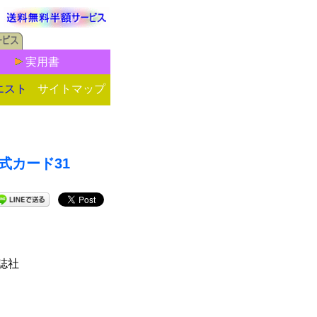
実用書
エスト
サイトマップ
公式カード31
雑誌社