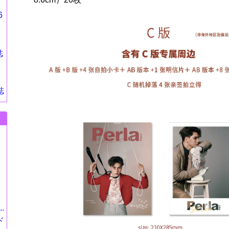
6
誌
誌
.
ド