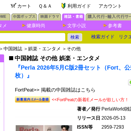
カート
Ｑ＆Ａ
利用ガイド
アカウント
タメ
健康時尚
文学小説
参考書
検索ガイド
リク
＞
中国雑誌
＞
娯楽・エンタメ
＞
その他
中国雑誌 その他 娯楽・エンタメ
『Perla 2026年5月C版2冊セット（Fort、
枚）』
FortPeat>> 掲載の中国雑誌はこちら
<<FortPeatの新着Eメールが欲しい方！
年
著者／発行
PerlaWorld
リリース日
2026-05-13
ISSN等
2959-7293