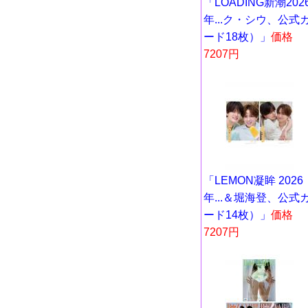
「LOADING新潮202
年...ク・シウ、公式
ード18枚）」
価格
7207円
「LEMON凝眸 2026
年...＆堀海登、公式
ード14枚）」
価格
7207円