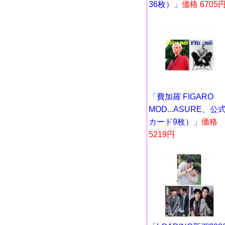
36枚）」
価格 6705
「費加羅 FIGARO
MOD...ASURE、公
カード9枚）」
価格
5219円