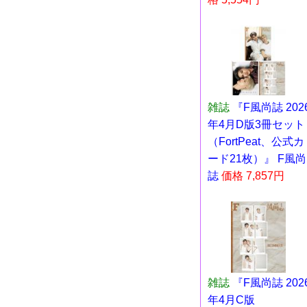
雑誌
『F風尚誌 202
年4月D版3冊セット
（FortPeat、公式カ
ード21枚）』 F風尚
誌
価格 7,857円
雑誌
『F風尚誌 202
年4月C版