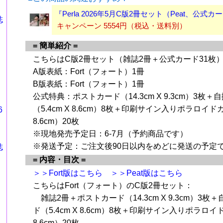
『Perla 2026年5月C版2冊セット（Peat、公式カ
誌
キャンペーン 5554円（税込・送料別）
= 簡単紹介 =
こちらはC版2冊セット（雑誌2冊＋公式カード31枚
A版表紙：Fort（フォート）1冊
B版表紙：Fort（フォート）1冊
公式特典：ポストカード（14.3cm X 9.3cm）3枚
（5.4cm X 8.6cm）8枚＋印刷サイン入りポラロイドカ
6
8.6cm）20枚
※現地発売予定日：6-7月（予約商品です）
※発送予定：ご注文後90日以内をめどに発送の予定
誌
= 内容・目次 =
＞＞Fort版はこちら
＞＞Peat版はこちら
こちらはFort（フォート）のC版2冊セット：
雑誌2冊＋ポストカード（14.3cm X 9.3cm）3枚
ド（5.4cm X 8.6cm）8枚＋印刷サイン入りポラロイド
8.6cm）20枚