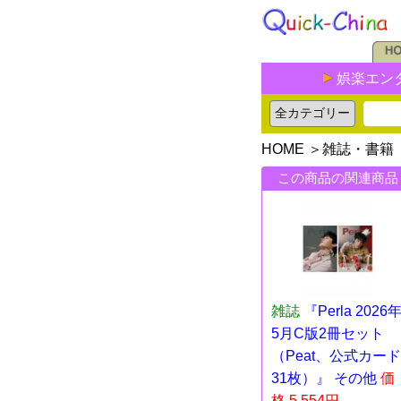
娯楽エン
HOME
＞
雑誌・書籍
この商品の関連商品
雑誌
『Perla 2026
5月C版2冊セット
（Peat、公式カード
31枚）』 その他
価
格 5,554円