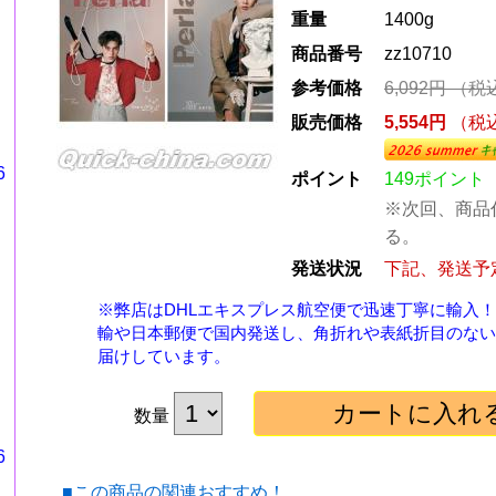
重量
1400g
商品番号
zz10710
参考価格
6,092円
（税
販売価格
5,554円
（税
6
ポイント
149ポイント
※次回、商品
る。
発送状況
下記、発送予
※弊店はDHLエキスプレス航空便で迅速丁寧に輸入
輸や日本郵便で国内発送し、角折れや表紙折目のない
届けしています。
数量
6
■この商品の関連おすすめ！