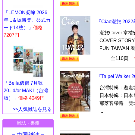
「LEMON凝眸 2026
年...＆堀海登、公式カ
『Ciao潮旅 20
ード14枚）」
価格
潮旅Cover 韋
7207円
COVER STORY
FUN TAIWAN
全110頁
『Taipei Walk
「Bella儂儂 7月號
台灣特輯：遊走
20...d/or MAKI（台湾
日本特輯：日本
版）」
価格 4049円
部落客帶路：雙
>>人気雑誌を見る
...
雑誌・書籍
= 中国雑誌 =