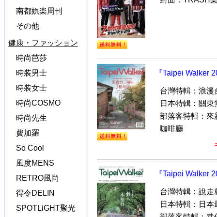
南都娯楽周刊
その他
健康・ファッション
時尚芭莎
時装男士
『Taipei Walk
時装女士
台灣特輯：浪漫
時尚COSMO
日本特輯：關東
部落客特輯：來
時尚先生
咖啡廳
費加羅
So Cool
風度MENS
『Taipei Walk
RETRO風尚
台灣特輯：說走
得令DELIN
日本特輯：日本
SPOTLiGHT聚光
部落客特輯：巷