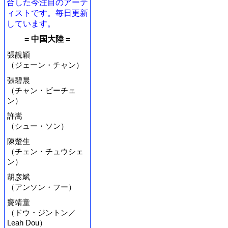
合した今注目のアーテ
ィストです。毎日更新
しています。
= 中国大陸 =
張靚穎
（ジェーン・チャン）
張碧晨
（チャン・ビーチェ
ン）
許嵩
（シュー・ソン）
陳楚生
（チェン・チュウシェ
ン）
胡彦斌
（アンソン・フー）
竇靖童
（ドウ・ジントン／
Leah Dou）