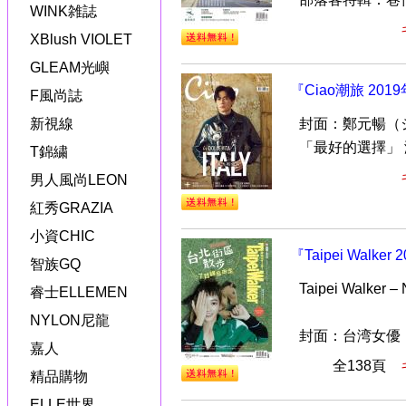
WINK雑誌
XBlush VIOLET
GLEAM光嶼
『Ciao潮旅 20
F風尚誌
新視線
封面：鄭元暢（
「最好的選擇」
T錦繍
男人風尚LEON
紅秀GRAZIA
小資CHIC
『Taipei Wal
智族GQ
Taipei Walker
睿士ELLEMEN
NYLON尼龍
封面：台湾女優
嘉人
全138頁
精品購物
ELLE世界