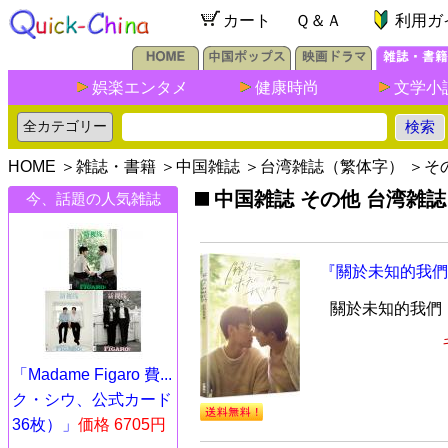
カート
Ｑ＆Ａ
利用ガ
娯楽エンタメ
健康時尚
文学小
HOME
＞
雑誌・書籍
＞
中国雑誌
＞
台湾雑誌（繁体字）
＞
そ
中国雑誌 その他 台湾雑
今、話題の人気雑誌
『關於未知的我們
關於未知的我們
「Madame Figaro 費...
ク・シウ、公式カード
36枚）」
価格 6705円