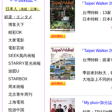
『Taipei Walk
日本人
（表紙・記事）
台灣特輯：13家
娯楽・エンタメ
日本特輯：日本
博客天下
精彩OK
大衆電影
電影芸術
『Taipei Walk
SEEK風尚画報
台灣特輯：跟著
STARRY星光画報
游図U
季節來到秋天，
STARBOX
大地染上不同的色
周末画報
北京青年周刊
上海電視
『My plus+加
悦游中国
封面：TRASH