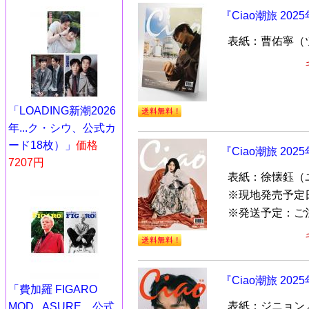
『Ciao潮旅 20
表紙：曹佑寧（
「LOADING新潮2026
年...ク・シウ、公式カ
ード18枚）」
価格
『Ciao潮旅 20
7207円
表紙：徐懐鈺（
※現地発売予定
※発送予定：ご
『Ciao潮旅 20
「費加羅 FIGARO
表紙：ジニョン／B
MOD...ASURE、公式