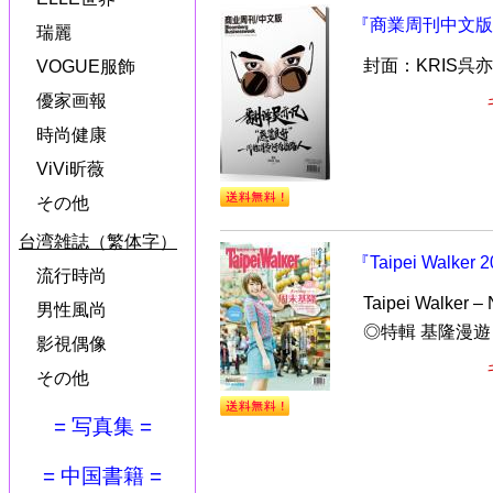
『商業周刊中文版2
瑞麗
封面：KRIS
VOGUE服飾
優家画報
時尚健康
ViVi昕薇
その他
台湾雑誌（繁体字）
『Taipei Walk
流行時尚
Taipei Walke
男性風尚
◎特輯 基隆漫遊
影視偶像
その他
= 写真集 =
= 中国書籍 =