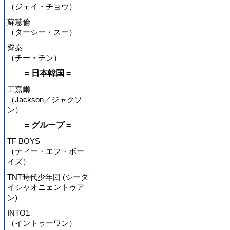
（ジェイ・チョウ）
蘇慧倫
（ターシー・スー）
齊秦
（チー・チン）
= 日本韓国 =
王嘉爾
（Jackson／ジャクソ
ン）
= グループ =
TF BOYS
（ティー・エフ・ボー
イズ）
TNT時代少年団 (シーダ
イシャオニェントゥア
ン)
INTO1
（イントゥーワン）