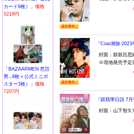
カード9枚）」
価格
5219円
『Ciao潮旅 2
封面：鼓鼓呂思緯
※現地発売予定
「BAZAARMEN 芭莎
男...9枚＋公式ミニポ
スター3枚）」
価格
7207円
『跟我學日語 7月
封面：山下智久Y