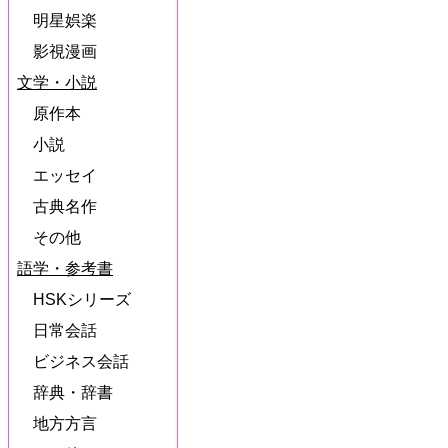
明星娯楽
影視漫画
文学・小説
原作本
小説
エッセイ
古典名作
その他
語学・参考書
HSKシリーズ
日常会話
ビジネス会話
辞典・辞書
地方方言