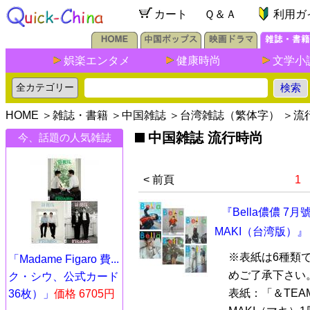
カート
Ｑ＆Ａ
利用ガ
娯楽エンタメ
健康時尚
文学小
HOME
＞
雑誌・書籍
＞
中国雑誌
＞
台湾雑誌（繁体字）
＞
流
中国雑誌 流行時尚
今、話題の人気雑誌
< 前頁
1
『Bella儂儂 7月號
MAKI（台湾版）』
※表紙は6種類
「Madame Figaro 費...
めご了承下さい
ク・シウ、公式カード
表紙：「＆TEAM
36枚）」
価格 6705円