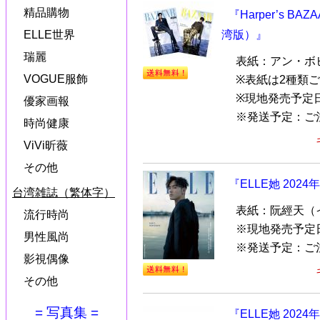
精品購物
『Harper’s B
ELLE世界
湾版）』
瑞麗
表紙：アン・ボヒョ
VOGUE服飾
※表紙は2種類
※現地発売予定日
優家画報
※発送予定：ご注.
時尚健康
ViVi昕薇
その他
『ELLE她 202
台湾雑誌（繁体字）
表紙：阮經天（
流行時尚
※現地発売予定
男性風尚
※発送予定：ご
影視偶像
その他
= 写真集 =
『ELLE她 2024