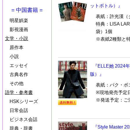
ットボトル）』
= 中国書籍 =
表紙：許光漢（
明星娯楽
特典：LISA 
影視漫画
袋）1個
文学・小説
※表紙2種類と特
原作本
小説
エッセイ
『ELLE她 20
版）』
古典名作
その他
表紙：パク・ボ
※現地発売予定
語学・参考書
※発送予定：ご
HSKシリーズ
日常会話
ビジネス会話
『Style Mast
辞典・辞書