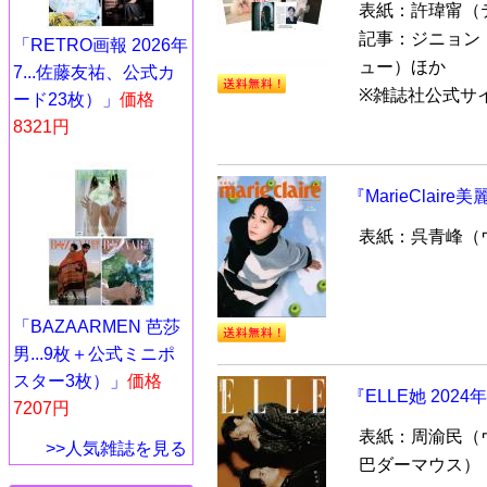
表紙：許瑋甯（
記事：ジニョン
「RETRO画報 2026年
ュー）ほか
7...佐藤友祐、公式カ
※雑誌社公式サイ
ード23枚）」
価格
8321円
『MarieClai
表紙：呉青峰（
「BAZAARMEN 芭莎
男...9枚＋公式ミニポ
スター3枚）」
価格
『ELLE她 20
7207円
表紙：周渝民（
>>人気雑誌を見る
巴ダーマウス）