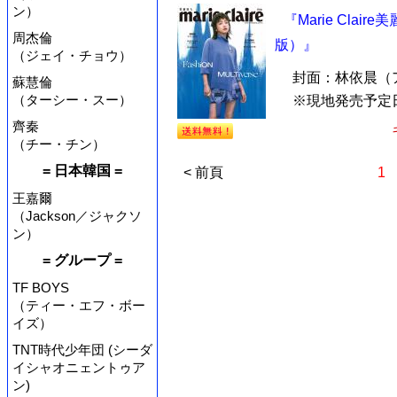
ン）
『Marie Cla
周杰倫
版）』
（ジェイ・チョウ）
封面：林依晨（
蘇慧倫
（ターシー・スー）
※現地発売予定
齊秦
（チー・チン）
= 日本韓国 =
< 前頁
1
王嘉爾
（Jackson／ジャクソ
ン）
= グループ =
TF BOYS
（ティー・エフ・ボー
イズ）
TNT時代少年団 (シーダ
イシャオニェントゥア
ン)