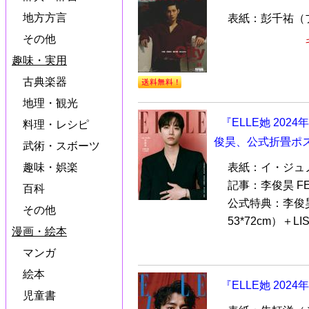
地方方言
表紙：彭千祐（
その他
趣味・実用
古典楽器
地理・観光
『ELLE她 202
料理・レシピ
俊昊、公式折畳ポスタ
武術・スボーツ
表紙：イ・ジュノ（
趣味・娯楽
記事：李俊昊 FE
百科
公式特典：李俊
その他
53*72cm）＋LISA
漫画・絵本
マンガ
絵本
『ELLE她 202
児童書