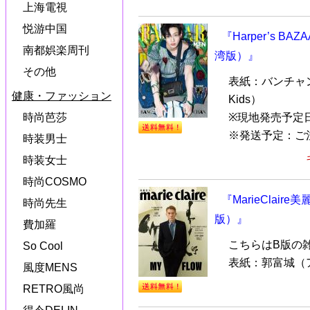
上海電視
悦游中国
『Harper’s B
南都娯楽周刊
湾版）』
その他
表紙：バンチャン／
健康・ファッション
Kids）
時尚芭莎
※現地発売予定
※発送予定：ご注文
時装男士
時装女士
時尚COSMO
『MarieClair
時尚先生
版）』
費加羅
こちらはB版の
So Cool
表紙：郭富城（
風度MENS
RETRO風尚