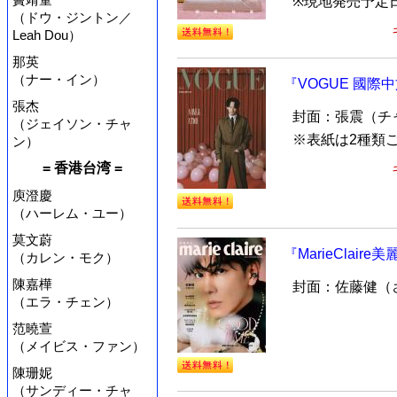
※現地発売予定
（ドウ・ジントン／
Leah Dou）
那英
（ナー・イン）
『VOGUE 國際中
張杰
封面：張震（チ
（ジェイソン・チャ
※表紙は2種類
ン）
= 香港台湾 =
庾澄慶
（ハーレム・ユー）
莫文蔚
『MarieClai
（カレン・モク）
陳嘉樺
封面：佐藤健（
（エラ・チェン）
范曉萱
（メイビス・ファン）
陳珊妮
（サンディー・チャ