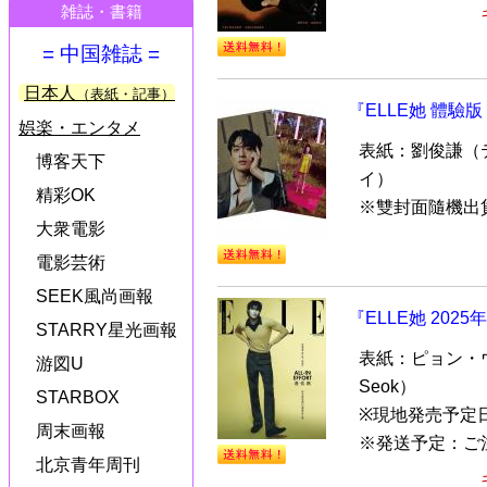
雑誌・書籍
= 中国雑誌 =
日本人
（表紙・記事）
『ELLE她 體驗版
娯楽・エンタメ
表紙：劉俊謙（
博客天下
イ）
精彩OK
※雙封面隨機出
大衆電影
電影芸術
SEEK風尚画報
『ELLE她 20
STARRY星光画報
表紙：ピョン・ウ
游図U
Seok）
STARBOX
※現地発売予定
周末画報
※発送予定：ご注
北京青年周刊