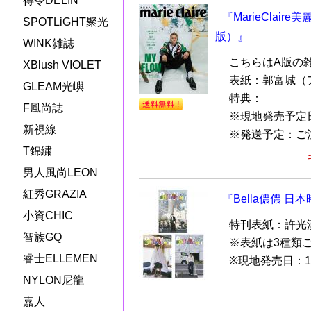
得令DELIN
『MarieClair
SPOTLiGHT聚光
版）』
WINK雑誌
こちらはA版の
XBlush VIOLET
表紙：郭富城（
GLEAM光嶼
特典：
F風尚誌
※現地発売予定
新視線
※発送予定：ご注文
T錦繍
男人風尚LEON
紅秀GRAZIA
『Bella儂儂 
小資CHIC
特刊表紙：許光
智族GQ
※表紙は3種類
睿士ELLEMEN
※現地発売日：1
NYLON尼龍
嘉人