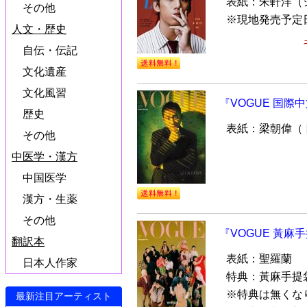
表紙：朱軒洋（
その他
※現地発売予定
人文・歴史
自伝・伝記
文化遺産
文化風習
『VOGUE 国際中
歴史
表紙：梁朝偉（
その他
中医学・漢方
中国医学
漢方・生薬
その他
『VOGUE 黃麻手
翻訳本
表紙：聖羅蘭
日本人作家
特典：黃麻手提
※特典は無くな
最新注目アーティスト