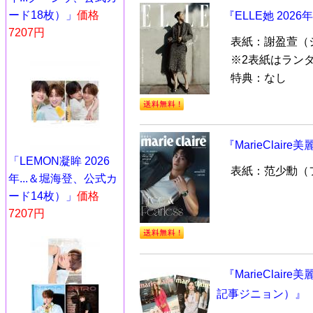
ード18枚）」
価格
『ELLE她 202
7207円
表紙：謝盈萱（
※2表紙はラン
特典：なし
『MarieClair
「LEMON凝眸 2026
表紙：范少勳（
年...＆堀海登、公式カ
ード14枚）」
価格
7207円
『MarieClair
記事ジニョン）』