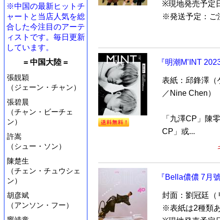
※現地発売予定
※中国の最新ヒットチ
ャートと当店人気を総
※発送予定：ご注.
合した今注目のアーテ
ィストです。毎日更新
しています。
= 中国大陸 =
『明潮M’INT 2
張靚穎
表紙：邱鋒澤（
（ジェーン・チャン）
／Nine Chen）
張碧晨
（チャン・ビーチェ
「九澤CP」陳
ン）
CP」或...
許嵩
（シュー・ソン）
陳楚生
（チェン・チュウシェ
『Bella儂儂 7
ン）
胡彦斌
封面：劉冠廷（
（アンソン・フー）
※表紙は2種類
竇靖童