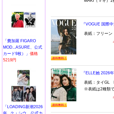
MAKI（マキ）1冊
『VOGUE 国際中文
表紙：フリーン・サ
「費加羅 FIGARO
MOD...ASURE、公式
カード9枚）」
価格
5219円
『ELLE她 2026
表紙：タイGL Le
※表紙は2種類
「LOADING新潮2026
年...ク・シウ、公式カ