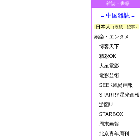
雑誌・書籍
= 中国雑誌 =
日本人
（表紙・記事）
娯楽・エンタメ
博客天下
精彩OK
大衆電影
電影芸術
SEEK風尚画報
STARRY星光画報
游図U
STARBOX
周末画報
北京青年周刊