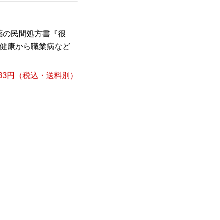
薬の民間処方書『很
容健康から職業病など
33円
（税込・送料別）