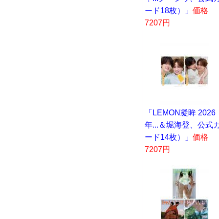
ード18枚）」
価格
7207円
「LEMON凝眸 2026
年...＆堀海登、公式
ード14枚）」
価格
7207円