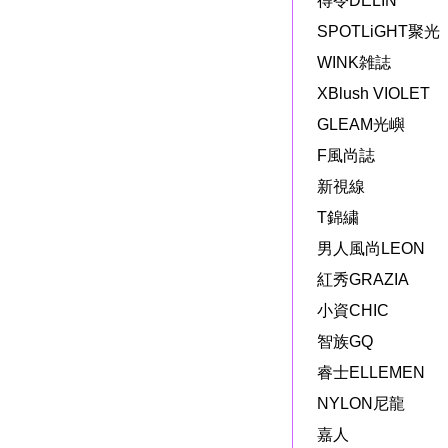
得令DELIN
SPOTLiGHT聚光
WINK雑誌
XBlush VIOLET
GLEAM光嶼
F風尚誌
新視線
T錦繍
男人風尚LEON
紅秀GRAZIA
小資CHIC
智族GQ
睿士ELLEMEN
NYLON尼龍
嘉人