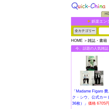
娯楽エン
HOME
＞
雑誌・書籍
今、話題の人気雑誌
「Madame Figaro 費..
ク・シウ、公式カー
36枚）」
価格 6705