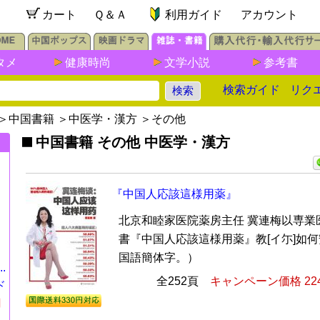
カート
Ｑ＆Ａ
利用ガイド
アカウント
タメ
健康時尚
文学小説
参考書
検索ガイド
リク
＞
中国書籍
＞
中医学・漢方
＞
その他
中国書籍 その他 中医学・漢方
『中国人応該這様用薬』
北京和睦家医院薬房主任 冀連梅以専業
書『中国人応該這様用薬』教[イ尓]如
国語簡体字。）
.
全252頁
キャンペーン価格 22
ド
円