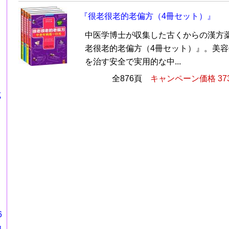
『很老很老的老偏方（4冊セット）』
中医学博士が収集した古くからの漢方
老很老的老偏方（4冊セット）』。美
を治す安全で実用的な中...
全876頁
キャンペーン価格 37
式
6
カ