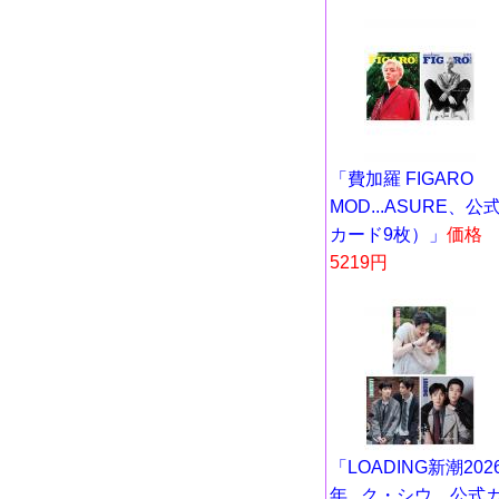
「費加羅 FIGARO
MOD...ASURE、公
カード9枚）」
価格
5219円
「LOADING新潮202
年...ク・シウ、公式