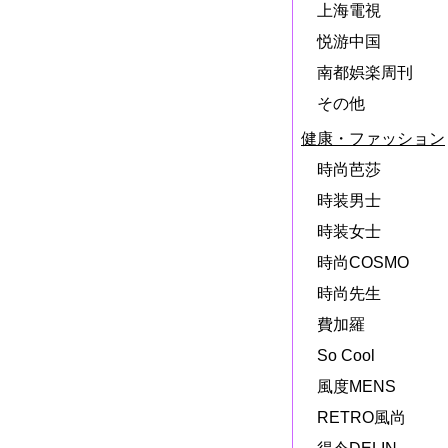
上海電視
悦游中国
南都娯楽周刊
その他
健康・ファッション
時尚芭莎
時装男士
時装女士
時尚COSMO
時尚先生
費加羅
So Cool
風度MENS
RETRO風尚