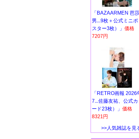
「BAZAARMEN 芭
男...9枚＋公式ミニポ
スター3枚）」
価格
7207円
「RETRO画報 2026
7...佐藤友祐、公式カ
ード23枚）」
価格
8321円
>>人気雑誌を見