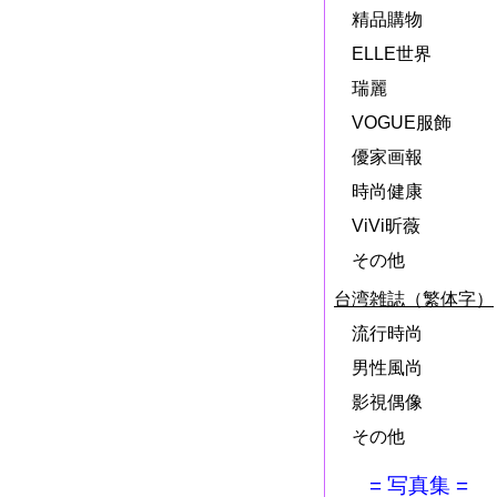
精品購物
ELLE世界
瑞麗
VOGUE服飾
優家画報
時尚健康
ViVi昕薇
その他
台湾雑誌（繁体字）
流行時尚
男性風尚
影視偶像
その他
= 写真集 =