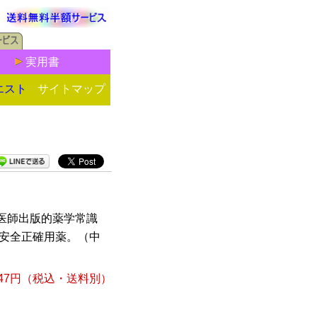
実用書
エスト
サイトマップ
医師出版的薬学常識
何安全正確用薬。（中
47円
（税込・送料別）