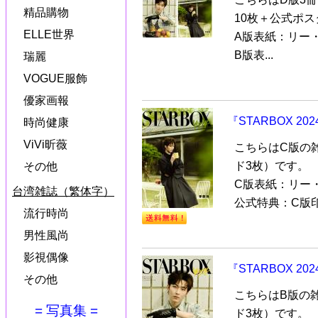
精品購物
10枚＋公式ポス
ELLE世界
A版表紙：リー
B版表...
瑞麗
VOGUE服飾
優家画報
『STARBOX 
時尚健康
ViVi昕薇
こちらはC版の
ド3枚）です。
その他
C版表紙：リー
台湾雑誌（繁体字）
公式特典：C版印
流行時尚
男性風尚
影視偶像
『STARBOX 
その他
こちらはB版の
= 写真集 =
ド3枚）です。