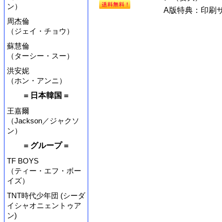
ン）
A版特典：印刷サ
周杰倫
（ジェイ・チョウ）
蘇慧倫
（ターシー・スー）
洪安妮
（ホン・アンニ）
= 日本韓国 =
王嘉爾
（Jackson／ジャクソ
ン）
= グループ =
TF BOYS
（ティー・エフ・ボー
イズ）
TNT時代少年団 (シーダ
イシャオニェントゥア
ン)