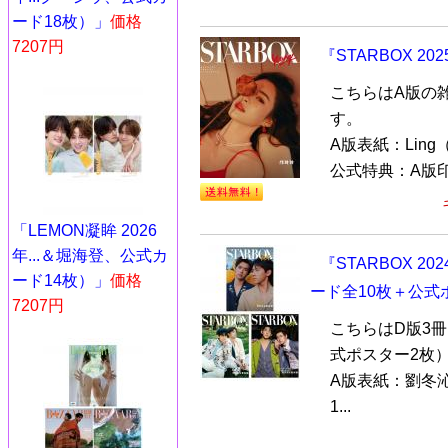
ード18枚）」
価格
7207円
『STARBOX 2
こちらはA版の
す。
A版表紙：Ling（
公式特典：A版印
「LEMON凝眸 2026
年...＆堀海登、公式カ
『STARBOX 
ード14枚）」
価格
ード全10枚＋公式
7207円
こちらはD版3
式ポスター2枚
A版表紙：劉冬
1...