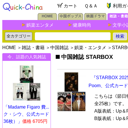
カート
Ｑ＆Ａ
利用ガ
娯楽エンタメ
健康時尚
文学小
HOME
＞
雑誌・書籍
＞
中国雑誌
＞
娯楽・エンタメ
＞
STARB
中国雑誌 STARBOX
今、話題の人気雑誌
『STARBOX 
Poom、公式カード
こちらは《節日
全25枚）です。
「Madame Figaro 費...
A版表紙：Up＆Po
ク・シウ、公式カード
B版表紙：Up＆P.
36枚）」
価格 6705円