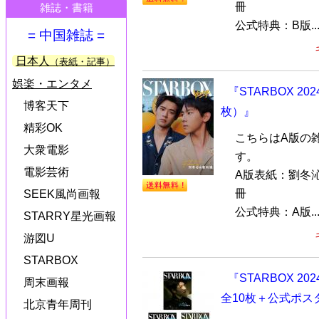
冊
雑誌・書籍
公式特典：B版..
= 中国雑誌 =
日本人
（表紙・記事）
娯楽・エンタメ
『STARBOX 
博客天下
枚）』
精彩OK
こちらはA版の
大衆電影
す。
電影芸術
A版表紙：劉冬
冊
SEEK風尚画報
公式特典：A版..
STARRY星光画報
游図U
STARBOX
『STARBOX 
周末画報
全10枚＋公式ポス
北京青年周刊