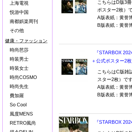
こちらはD版3
上海電視
ポスター2枚）
悦游中国
A版表紙：黄誉
南都娯楽周刊
B版表紙：黄誉博（
その他
健康・ファッション
時尚芭莎
『STARBOX 
時装男士
＋公式ポスター2
時装女士
こちらはC版雑
時尚COSMO
スター2枚）で
時尚先生
A版表紙：黄誉
B版表紙：黄誉博（
費加羅
So Cool
風度MENS
『STARBOX 
RETRO風尚