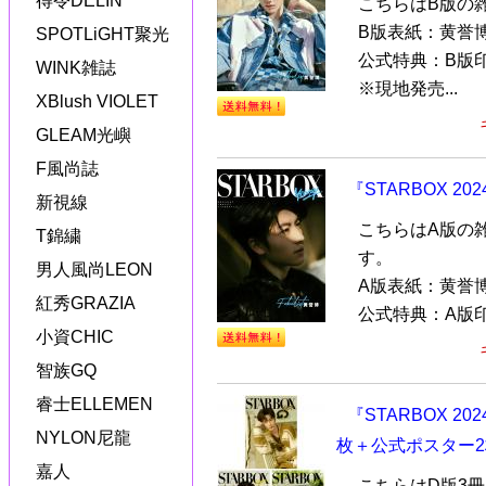
得令DELIN
こちらはB版の
B版表紙：黄誉
SPOTLiGHT聚光
公式特典：B版
WINK雑誌
※現地発売...
XBlush VIOLET
GLEAM光嶼
F風尚誌
『STARBOX 
新視線
こちらはA版の
T錦繍
す。
男人風尚LEON
A版表紙：黄誉
紅秀GRAZIA
公式特典：A版印
小資CHIC
智族GQ
睿士ELLEMEN
『STARBOX 2
NYLON尼龍
枚＋公式ポスター
嘉人
こちらはD版3