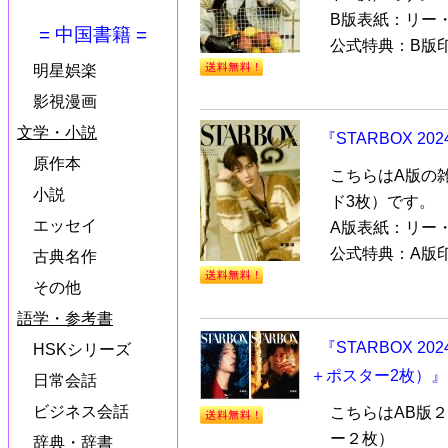
B版表紙：リー
= 中国書籍 =
公式特典：B版印
明星娯楽
影視漫画
文学・小説
『STARBOX 
原作本
こちらはA版の
小説
ド3枚）です。
エッセイ
A版表紙：リー
公式特典：A版印
古典名作
その他
語学・参考書
『STARBOX 2
HSKシリーズ
＋ポスター2枚）』
日常会話
ビジネス会話
こちらはAB版
ー２枚）
辞典・辞書