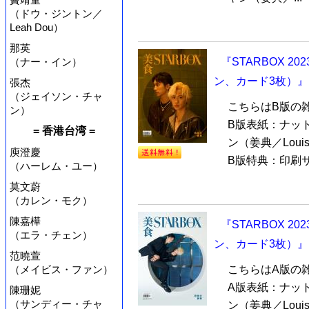
（ドウ・ジントン／
Leah Dou）
那英
（ナー・イン）
『STARBOX 
ン、カード3枚）』
張杰
（ジェイソン・チャ
こちらはB版の
ン）
B版表紙：ナッ
= 香港台湾 =
ン（姜典／Loui
庾澄慶
B版特典：印刷サ
（ハーレム・ユー）
莫文蔚
（カレン・モク）
陳嘉樺
『STARBOX 
（エラ・チェン）
ン、カード3枚）』
范曉萱
（メイビス・ファン）
こちらはA版の
A版表紙：ナッ
陳珊妮
（サンディー・チャ
ン（姜典／Loui