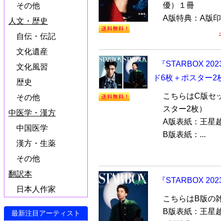
優）１冊
その他
A版特典：A版印
人文・歴史
自伝・伝記
文化遺産
『STARBOX 2
文化風習
ド6枚＋ポスター2
歴史
こちらはC版セ
その他
スター2枚）
中医学・漢方
A版表紙：王星越
中国医学
B版表紙：...
漢方・生薬
その他
翻訳本
『STARBOX 2
日本人作家
こちらはB版の
B版表紙：王星越
最新注目アーティスト