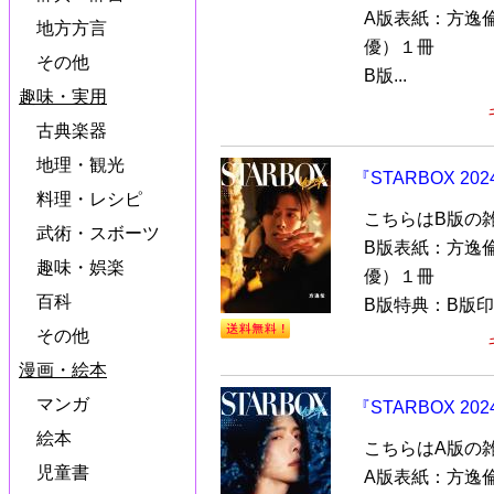
A版表紙：方逸
地方方言
優）１冊
その他
B版...
趣味・実用
古典楽器
地理・観光
『STARBOX 2
料理・レシピ
こちらはB版の
武術・スボーツ
B版表紙：方逸
趣味・娯楽
優）１冊
百科
B版特典：B版印
その他
漫画・絵本
マンガ
『STARBOX 2
絵本
こちらはA版の
児童書
A版表紙：方逸