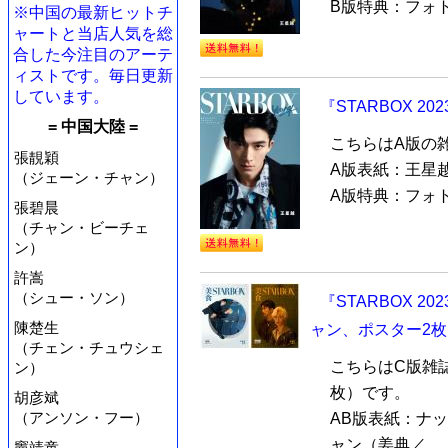
B版特典：フォ
※中国の最新ヒットチ
ャートと当店人気を総
合した今注目のアーテ
ィストです。毎日更新
しています。
『STARBOX 2
= 中国大陸 =
こちらはA版の
張靚穎
A版表紙：王星越
（ジェーン・チャン）
A版特典：フォ
張碧晨
（チャン・ビーチェ
ン）
許嵩
（シュー・ソン）
『STARBOX 
陳楚生
ャン、ポスター2枚
（チェン・チュウシェ
こちらはC版雑
ン）
枚）です。
胡彦斌
（アンソン・フー）
AB版表紙：ナ
ャン（姜典／...
竇靖童