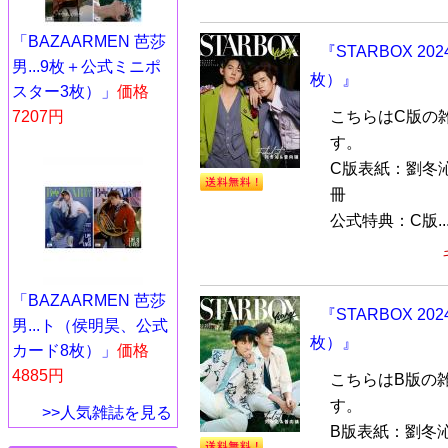
「BAZAARMEN 芭莎
『STARBOX 
男...9枚＋公式ミニポ
枚）』
スター3枚）」
価格
7207円
こちらはC版の
す。
C版表紙：劉冬
冊
公式特典：C版..
「BAZAARMEN 芭莎
『STARBOX 
男...ト（侯明昊、公式
枚）』
カード8枚）」
価格
4885円
こちらはB版の
す。
>>人気雑誌を見る
B版表紙：劉冬