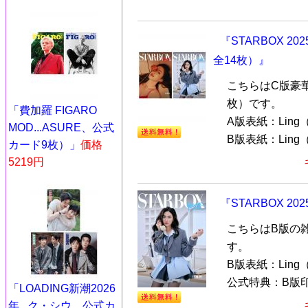
『STARBOX 2
全14枚）』
こちらはC版豪
枚）です。
「費加羅 FIGARO
A版表紙：Ling（
MOD...ASURE、公式
B版表紙：Ling（Li
カード9枚）」
価格
5219円
『STARBOX 2
こちらはB版の
す。
B版表紙：Ling（
公式特典：B版印
「LOADING新潮2026
年...ク・シウ、公式カ