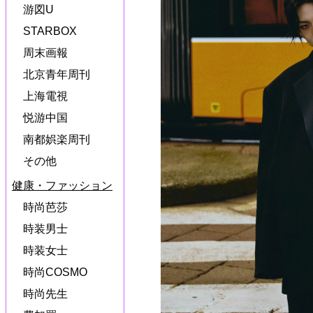
游図U
STARBOX
周末画報
北京青年周刊
上海電視
悦游中国
南都娯楽周刊
その他
健康・ファッション
時尚芭莎
時装男士
時装女士
時尚COSMO
時尚先生