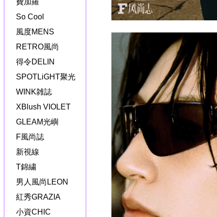
費加羅
So Cool
風度MENS
RETRO風尚
得令DELIN
SPOTLiGHT聚光
WINK雑誌
XBlush VIOLET
GLEAM光嶼
F風尚誌
新視線
T錦繍
男人風尚LEON
紅秀GRAZIA
小資CHIC