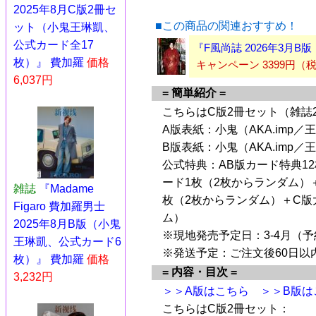
2025年8月C版2冊セ
■この商品の関連おすすめ！
ット（小鬼王琳凱、
公式カード全17
『F風尚誌 2026年3月
枚）』 費加羅
価格
キャンペーン 3399円
6,037円
= 簡単紹介 =
こちらはC版2冊セット（雑誌
A版表紙：小鬼（AKA.imp／
B版表紙：小鬼（AKA.imp／
公式特典：AB版カード特典1
ード1枚（2枚からランダム）
雑誌
『Madame
枚（2枚からランダム）＋C版
Figaro 費加羅男士
ム）
2025年8月B版（小鬼
※現地発売予定日：3-4月（
王琳凱、公式カード6
※発送予定：ご注文後60日以
枚）』 費加羅
価格
= 内容・目次 =
3,232円
＞＞A版はこちら
＞＞B版は
こちらはC版2冊セット：