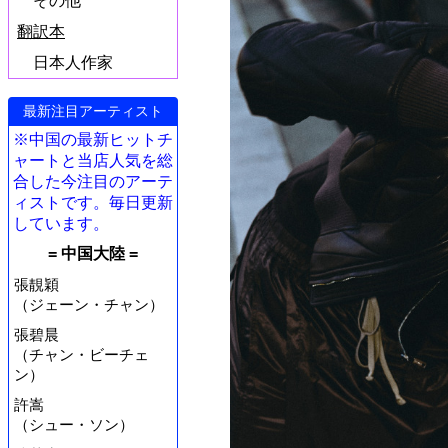
その他
翻訳本
日本人作家
最新注目アーティスト
※中国の最新ヒットチ
ャートと当店人気を総
合した今注目のアーテ
ィストです。毎日更新
しています。
= 中国大陸 =
張靚穎
（ジェーン・チャン）
張碧晨
（チャン・ビーチェ
ン）
許嵩
（シュー・ソン）