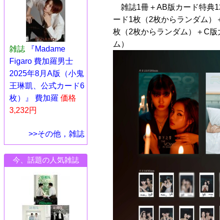
雑誌1冊＋AB版カード特典1
ード1枚（2枚からランダム）
枚（2枚からランダム）＋C版
ム）
雑誌
『Madame
Figaro 費加羅男士
2025年8月A版（小鬼
王琳凱、公式カード6
枚）』 費加羅
価格
3,232円
>>その他，雑誌
今、話題の人気雑誌