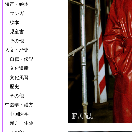
漫画・絵本
マンガ
絵本
児童書
その他
人文・歴史
自伝・伝記
文化遺産
文化風習
歴史
その他
中医学・漢方
中国医学
漢方・生薬