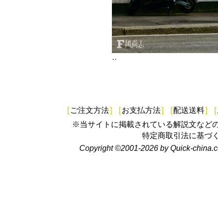
··
[
ご注文方法
]
[
お支払方法
]
[
配送送料
]
[
※当サイトに掲載されている解説文など
特定商取引法に基づ
Copyright ©2001-2026 by Quick-china.c