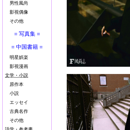
男性風尚
影視偶像
その他
= 写真集 =
= 中国書籍 =
明星娯楽
影視漫画
文学・小説
原作本
小説
エッセイ
古典名作
その他
語学・参考書