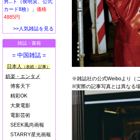
男...ト（侯明昊、公式
カード8枚）」
価格
4885円
>>人気雑誌を見る
雑誌・書籍
= 中国雑誌 =
日本人
（表紙・記事）
娯楽・エンタメ
※雑誌社の公式Weiboより（
博客天下
※実際の記事写真とは異なる
精彩OK
大衆電影
電影芸術
SEEK風尚画報
STARRY星光画報