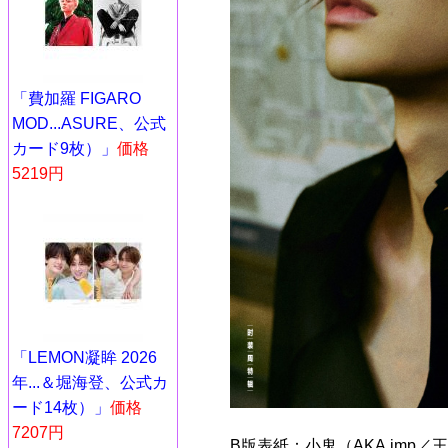
「費加羅 FIGARO
MOD...ASURE、公式
カード9枚）」
価格
5219円
「LEMON凝眸 2026
年...＆堀海登、公式カ
ード14枚）」
価格
7207円
B版表紙：小鬼（AKA.imp／