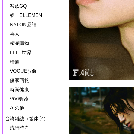
智族GQ
睿士ELLEMEN
NYLON尼龍
嘉人
精品購物
ELLE世界
瑞麗
VOGUE服飾
優家画報
時尚健康
ViVi昕薇
その他
台湾雑誌（繁体字）
流行時尚