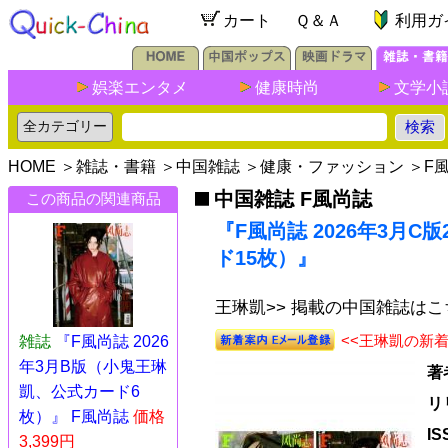
カート
Ｑ＆Ａ
利用ガ
娯楽エンタメ
健康時尚
文学小
HOME
＞
雑誌・書籍
＞
中国雑誌
＞
健康・ファッション
＞
F
中国雑誌 F風尚誌
この商品の関連商品
『F風尚誌 2026年3月
ド15枚）』
王琳凱>> 掲載の中国雑誌はこ
<<王琳凱の新
雑誌
『F風尚誌 2026
年3月B版（小鬼王琳
著
凱、公式カード6
リ
枚）』 F風尚誌
価格
I
3,399円