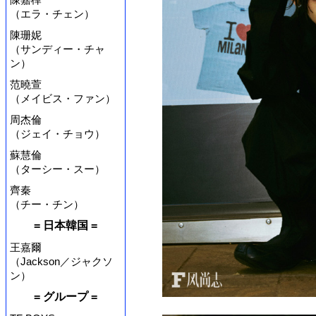
（エラ・チェン）
陳珊妮
（サンディー・チャ
ン）
范曉萱
（メイビス・ファン）
周杰倫
（ジェイ・チョウ）
蘇慧倫
（ターシー・スー）
齊秦
（チー・チン）
= 日本韓国 =
王嘉爾
（Jackson／ジャクソ
ン）
= グループ =