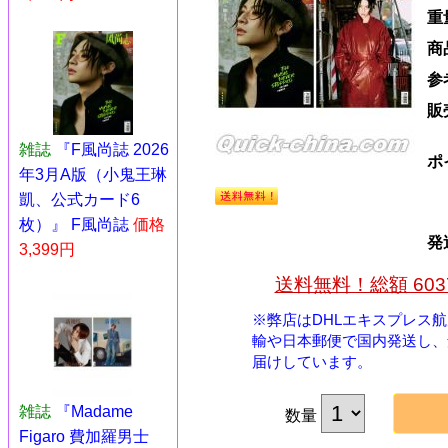
重
商
参
販
雑誌
『F風尚誌 2026
ポ
年3月A版（小鬼王琳
凱、公式カード6
枚）』 F風尚誌
価格
発
3,399円
送料無料！総額 60
※弊店はDHLエキスプレス
輸や日本郵便で国内発送し、
届けしています。
雑誌
『Madame
数量
Figaro 費加羅男士