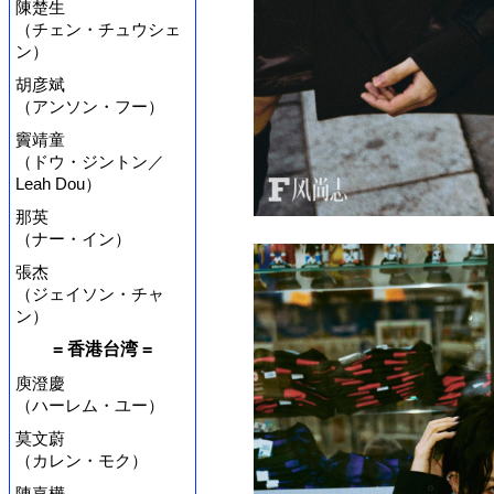
陳楚生
（チェン・チュウシェ
ン）
胡彦斌
（アンソン・フー）
竇靖童
（ドウ・ジントン／
Leah Dou）
那英
（ナー・イン）
張杰
（ジェイソン・チャ
ン）
= 香港台湾 =
庾澄慶
（ハーレム・ユー）
莫文蔚
（カレン・モク）
陳嘉樺