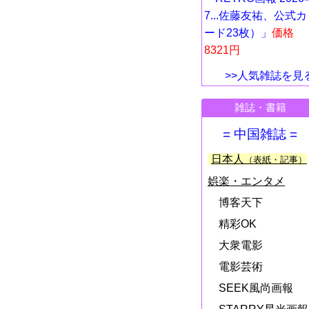
7...佐藤友祐、公式カ
ード23枚）」
価格
8321円
>>人気雑誌を見
雑誌・書籍
= 中国雑誌 =
日本人
（表紙・記事）
娯楽・エンタメ
博客天下
精彩OK
大衆電影
電影芸術
SEEK風尚画報