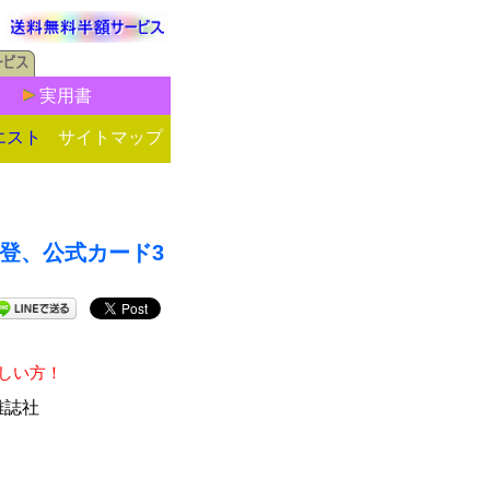
実用書
エスト
サイトマップ
海登、公式カード3
しい方！
雑誌社