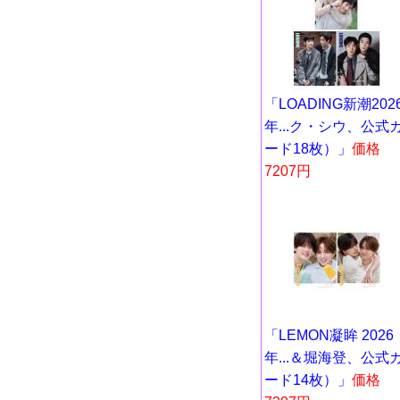
「LOADING新潮202
年...ク・シウ、公式
ード18枚）」
価格
7207円
「LEMON凝眸 2026
年...＆堀海登、公式
ード14枚）」
価格