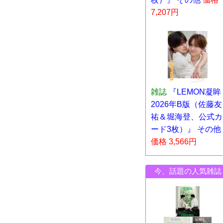
7,207円
雑誌
『LEMON凝眸
2026年B版（佐藤友
祐＆堀海登、公式カ
ード3枚）』 その他
価格 3,566円
今、話題の人気雑誌