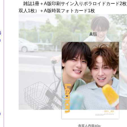
雑誌1冊＋A版印刷サイン入りポラロイドカード2枚
双人1枚）＋A版時装フォトカード1枚
6
カ
カ