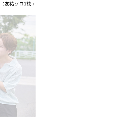
（友祐ソロ1枚＋