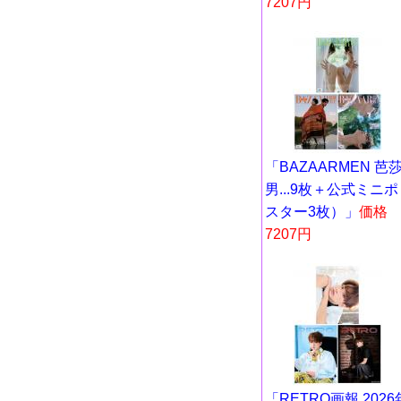
7207円
「BAZAARMEN 芭
男...9枚＋公式ミニポ
スター3枚）」
価格
7207円
「RETRO画報 2026