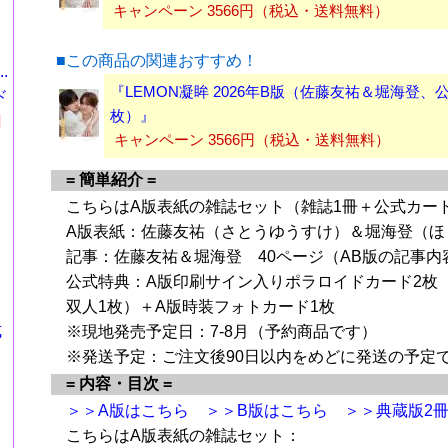
キャンペーン 3566円（税込・送料無料）
■この商品の関連おすすめ！
.
『LEMON凝眸 2026年B版（佐藤友祐＆堀海登、
ド
枚）』
円
キャンペーン 3566円（税込・送料無料）
= 簡単紹介 =
こちらはA版表紙の雑誌セット（雑誌1冊＋公式カー
A版表紙：佐藤友祐（さとうゆうすけ）＆堀海登（ほ
記事：佐藤友祐＆堀海登 40ページ（AB版の記事内
公式特典：A版印刷サイン入りポラロイドカード2枚
双人1枚）＋A版時装フォトカード1枚
式
※現地発売予定日：7-8月（予約商品です）
※発送予定：ご注文後90日以内をめどに発送の予定
= 内容・目次 =
＞＞A版はこちら
＞＞B版はこちら
＞＞典蔵版2
こちらはA版表紙の雑誌セット：