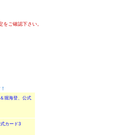
定をご確認下さい。
す！
祐＆堀海登、公式
公式カード3