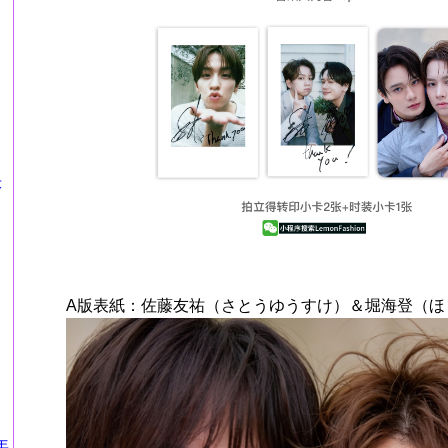
莎
A版表紙：佐藤友祐（さとうゆうすけ）＆堀海登（ほ
年