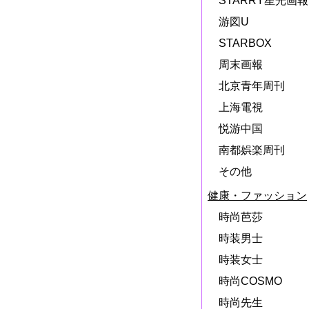
STARRY星光画報
游図U
STARBOX
周末画報
北京青年周刊
上海電視
悦游中国
南都娯楽周刊
その他
健康・ファッション
時尚芭莎
時装男士
時装女士
時尚COSMO
時尚先生