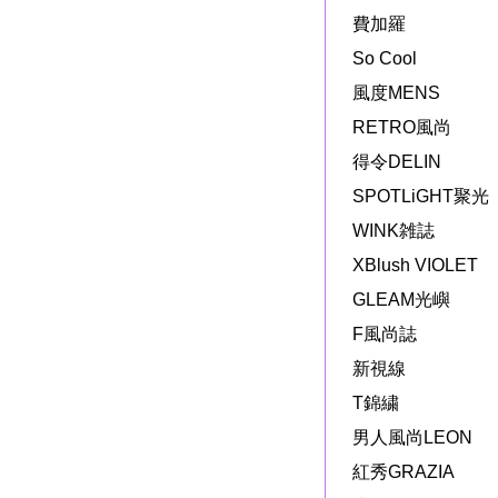
費加羅
So Cool
風度MENS
RETRO風尚
得令DELIN
SPOTLiGHT聚光
WINK雑誌
XBlush VIOLET
GLEAM光嶼
F風尚誌
新視線
T錦繍
男人風尚LEON
紅秀GRAZIA