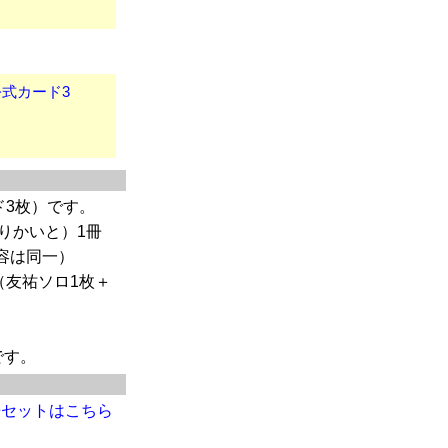
公式カード3
ド3枚）です。
りかいと）1冊
容は同一）
（友祐ソロ1枚＋
です。
冊セットはこちら