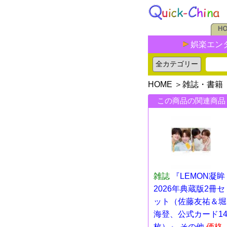
娯楽エン
HOME
＞
雑誌・書籍
この商品の関連商品
雑誌
『LEMON凝眸
2026年典蔵版2冊セ
ット（佐藤友祐＆堀
海登、公式カード1
枚）』 その他
価格