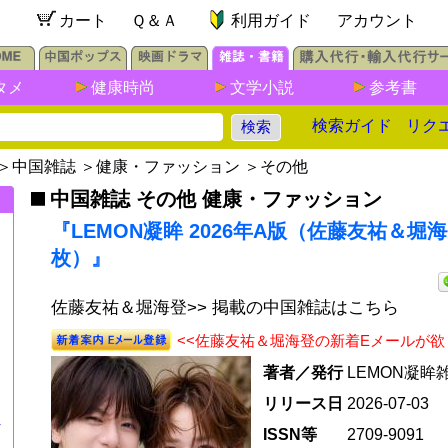
カート
Ｑ＆Ａ
利用ガイド
アカウント
タメ
健康時尚
文学小説
参考書
検索ガイド
リク
＞
中国雑誌
＞
健康・ファッション
＞
その他
中国雑誌 その他 健康・ファッション
『LEMON凝眸 2026年A版（佐藤友祐＆堀
枚）』
佐藤友祐＆堀海登>> 掲載の中国雑誌はこちら
<<佐藤友祐＆堀海登の新着Eメールが欲
著者／発行
LEMON凝眸
リリース日
2026-07-03
4
ISSN等
2709-9091