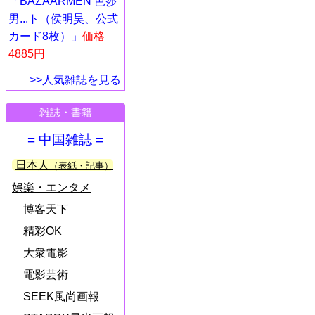
「BAZAARMEN 芭莎
男...ト（侯明昊、公式
カード8枚）」
価格
4885円
>>人気雑誌を見る
雑誌・書籍
= 中国雑誌 =
日本人
（表紙・記事）
娯楽・エンタメ
博客天下
精彩OK
大衆電影
電影芸術
SEEK風尚画報