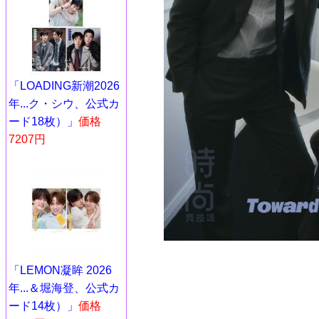
「LOADING新潮2026
年...ク・シウ、公式カ
ード18枚）」
価格
7207円
「LEMON凝眸 2026
年...＆堀海登、公式カ
ード14枚）」
価格