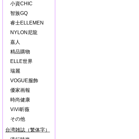
小資CHIC
智族GQ
睿士ELLEMEN
NYLON尼龍
嘉人
精品購物
ELLE世界
瑞麗
VOGUE服飾
優家画報
時尚健康
ViVi昕薇
その他
台湾雑誌（繁体字）