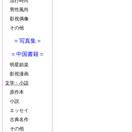
流行時尚
男性風尚
影視偶像
その他
= 写真集 =
= 中国書籍 =
明星娯楽
影視漫画
文学・小説
原作本
小説
エッセイ
古典名作
その他