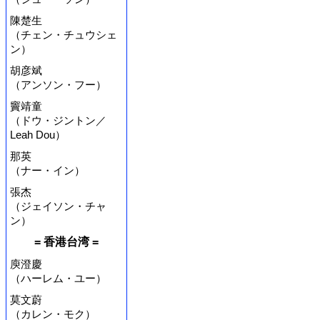
陳楚生
（チェン・チュウシェ
ン）
胡彦斌
（アンソン・フー）
竇靖童
（ドウ・ジントン／
Leah Dou）
那英
（ナー・イン）
張杰
（ジェイソン・チャ
ン）
= 香港台湾 =
庾澄慶
（ハーレム・ユー）
莫文蔚
（カレン・モク）