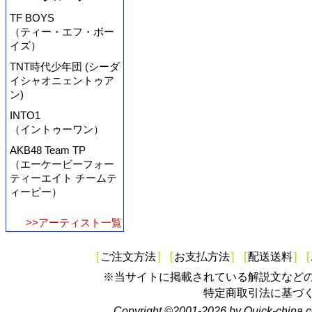
TF BOYS
（ティー・エフ・ボー
イズ）
TNT時代少年団 (シーダ
イシャオニェントゥア
ン)
INTO1
（イントゥーワン）
AKB48 Team TP
（エーケービーフォー
ティーエイト チームテ
ィーピー）
>>アーティスト一覧
[
ご注文方法
]
[
お支払方法
]
[
配送送料
]
[
※当サイトに掲載されている解説文など
特定商取引法に基づ
Copyright ©2001-2026 by Quick-china.c