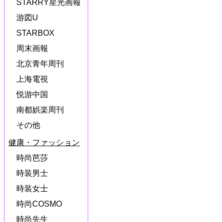
STARRY星光画報
游図U
STARBOX
周末画報
北京青年周刊
上海電視
悦游中国
南都娯楽周刊
その他
健康・ファッション
時尚芭莎
時装男士
時装女士
時尚COSMO
時尚先生