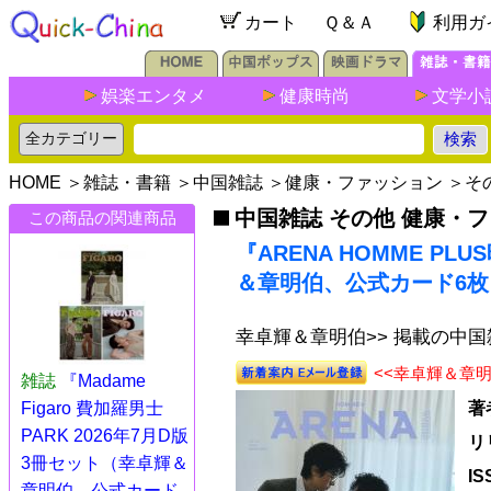
カート
Ｑ＆Ａ
利用ガ
娯楽エンタメ
健康時尚
文学小
HOME
＞
雑誌・書籍
＞
中国雑誌
＞
健康・ファッション
＞
そ
中国雑誌 その他 健康・
この商品の関連商品
『ARENA HOMME PL
＆章明伯、公式カード6枚
幸卓輝＆章明伯>> 掲載の中
<<幸卓輝＆章
雑誌
『Madame
Figaro 費加羅男士
著
PARK 2026年7月D版
リ
3冊セット（幸卓輝＆
I
章明伯、公式カード