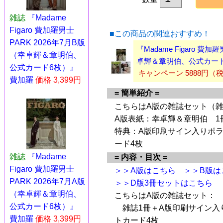
雑誌
『Madame
Figaro 費加羅男士
■この商品の関連おすすめ！
PARK 2026年7月B版
『Madame Figaro 費
（幸卓輝＆章明伯、
卓輝＆章明伯、公式カード
公式カード6枚）』
キャンペーン 5888円（
費加羅
価格 3,399円
= 簡単紹介 =
こちらはA版の雑誌セット（雑
A版表紙：幸卓輝＆章明伯 1
特典：A版印刷サイン入りポラ
ード4枚
雑誌
『Madame
= 内容・目次 =
Figaro 費加羅男士
＞＞A版はこちら
＞＞B版は
PARK 2026年7月A版
＞＞D版3冊セットはこちら
（幸卓輝＆章明伯、
こちらはA版の雑誌セット：
公式カード6枚）』
雑誌1冊＋A版印刷サイン入
費加羅
価格 3,399円
トカード4枚