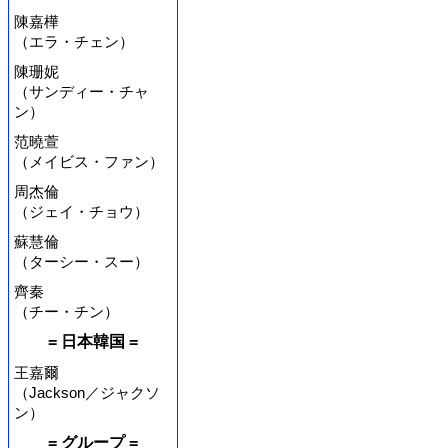
陳嘉樺
（エラ・チェン）
陳珊妮
（サンディー・チャ
ン）
范曉萱
（メイビス・ファン）
周杰倫
（ジェイ・チョウ）
蘇慧倫
（ターシー・スー）
齊秦
（チー・チン）
= 日本韓国 =
王嘉爾
（Jackson／ジャクソ
ン）
= グループ =