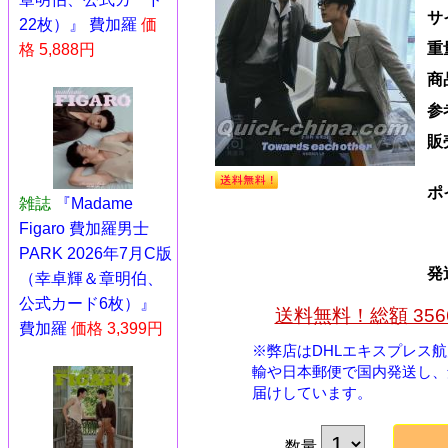
サ
22枚）』 費加羅
価
重
格 5,888円
商
参
販
ポ
雑誌
『Madame
Figaro 費加羅男士
PARK 2026年7月C版
発
（幸卓輝＆章明伯、
公式カード6枚）』
送料無料！総額 35
費加羅
価格 3,399円
※弊店はDHLエキスプレス
輸や日本郵便で国内発送し、
届けしています。
数量