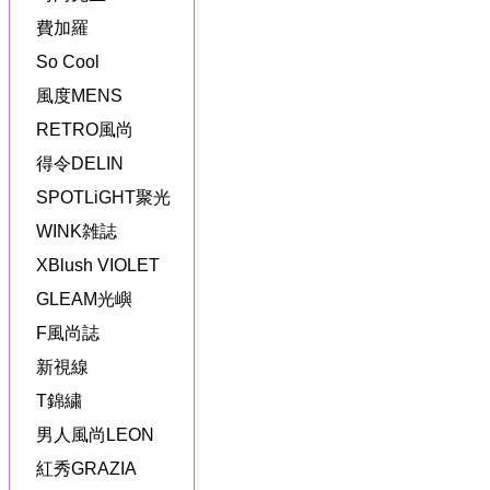
費加羅
So Cool
風度MENS
RETRO風尚
得令DELIN
SPOTLiGHT聚光
WINK雑誌
XBlush VIOLET
GLEAM光嶼
F風尚誌
新視線
T錦繍
男人風尚LEON
紅秀GRAZIA