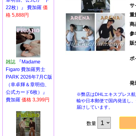
サ
22枚）』 費加羅
価
重
格 5,888円
商
参
販
ポ
雑誌
『Madame
Figaro 費加羅男士
PARK 2026年7月C版
発
（幸卓輝＆章明伯、
公式カード6枚）』
※弊店はDHLエキスプレス
費加羅
価格 3,399円
輸や日本郵便で国内発送し、
届けしています。
数量