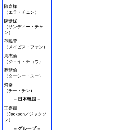
陳嘉樺
（エラ・チェン）
陳珊妮
（サンディー・チャ
ン）
范曉萱
（メイビス・ファン）
周杰倫
（ジェイ・チョウ）
蘇慧倫
（ターシー・スー）
齊秦
（チー・チン）
= 日本韓国 =
王嘉爾
（Jackson／ジャクソ
ン）
= グループ =