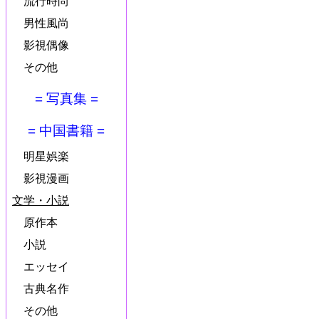
流行時尚
男性風尚
影視偶像
その他
= 写真集 =
= 中国書籍 =
明星娯楽
影視漫画
文学・小説
原作本
小説
エッセイ
古典名作
その他