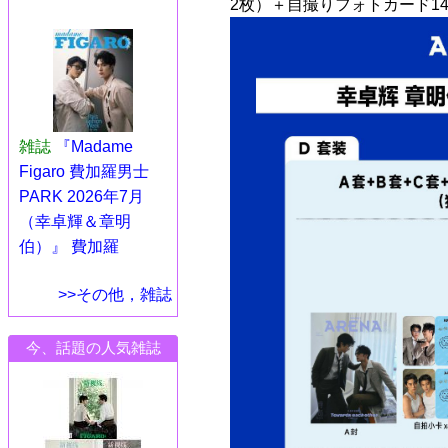
2枚）＋自撮りフォトカード14
雑誌
『Madame
Figaro 費加羅男士
PARK 2026年7月
（幸卓輝＆章明
伯）』 費加羅
>>その他，雑誌
今、話題の人気雑誌