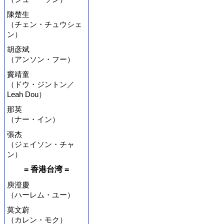
陳楚生
（チェン・チュウシェ
ン）
胡彦斌
（アンソン・フー）
竇靖童
（ドウ・ジントン／
Leah Dou）
那英
（ナー・イン）
張杰
（ジェイソン・チャ
ン）
= 香港台湾 =
庾澄慶
（ハーレム・ユー）
莫文蔚
（カレン・モク）