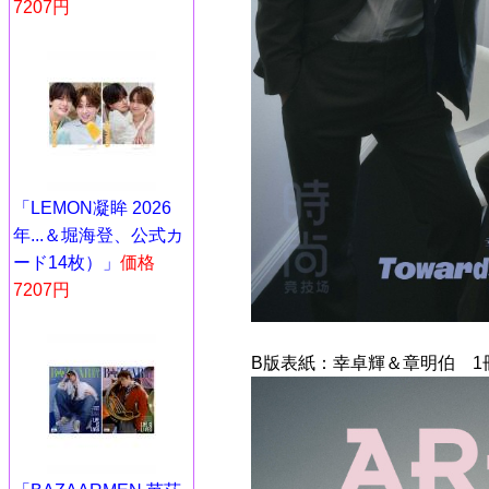
7207円
「LEMON凝眸 2026
年...＆堀海登、公式カ
ード14枚）」
価格
7207円
B版表紙：幸卓輝＆章明伯 1