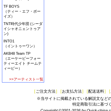
TF BOYS
（ティー・エフ・ボー
イズ）
TNT時代少年団 (シーダ
イシャオニェントゥア
ン)
INTO1
（イントゥーワン）
AKB48 Team TP
（エーケービーフォー
ティーエイト チームテ
ィーピー）
>>アーティスト一覧
[
ご注文方法
]
[
お支払方法
]
[
配送送料
]
[
※当サイトに掲載されている解説文など
特定商取引法に基づ
Copyright ©2001-2026 by Quick-china.c