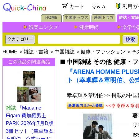
カート
Ｑ＆Ａ
利用ガ
娯楽エンタメ
健康時尚
文学小
HOME
＞
雑誌・書籍
＞
中国雑誌
＞
健康・ファッション
＞
そ
中国雑誌 その他 健康・
この商品の関連商品
『ARENA HOMME PL
ト（幸卓輝＆章明伯、公式
幸卓輝＆章明伯>> 掲載の中
<<幸卓輝＆章
雑誌
『Madame
Figaro 費加羅男士
著
PARK 2026年7月D版
リ
3冊セット（幸卓輝＆
I
章明伯、公式カード