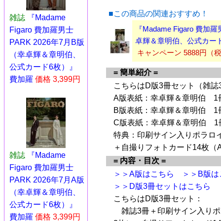
■この商品の関連おすすめ！
雑誌
『Madame
『Madame Figaro 費
Figaro 費加羅男士
卓輝＆章明伯、公式カード
PARK 2026年7月B版
キャンペーン 5888円（
（幸卓輝＆章明伯、
公式カード6枚）』
= 簡単紹介 =
費加羅
価格 3,399円
こちらはD版3冊セット（雑誌
A版表紙：幸卓輝＆章明伯 1
B版表紙：幸卓輝＆章明伯 1
C版表紙：幸卓輝＆章明伯 1
特典：印刷サイン入りポラロイ
＋自撮りフォトカード14枚（A
雑誌
『Madame
= 内容・目次 =
Figaro 費加羅男士
＞＞A版はこちら
＞＞B版は
PARK 2026年7月A版
＞＞D版3冊セットはこちら
（幸卓輝＆章明伯、
こちらはD版3冊セット：
公式カード6枚）』
雑誌3冊＋印刷サイン入りポラ
費加羅
価格 3,399円