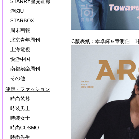
STARRY星光画報
游図U
STARBOX
周末画報
北京青年周刊
C版表紙：幸卓輝＆章明伯 1
上海電視
悦游中国
南都娯楽周刊
その他
健康・ファッション
時尚芭莎
時装男士
時装女士
時尚COSMO
時尚先生