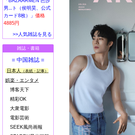
「BAZAARMEN 芭莎
男...ト（侯明昊、公式
カード8枚）」
価格
4885円
>>人気雑誌を見る
雑誌・書籍
= 中国雑誌 =
日本人
（表紙・記事）
娯楽・エンタメ
博客天下
精彩OK
大衆電影
電影芸術
SEEK風尚画報