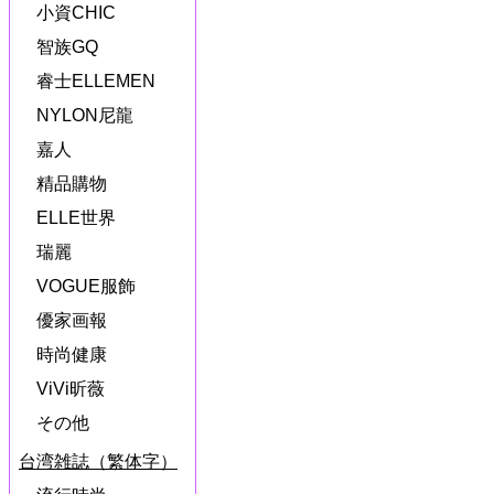
小資CHIC
智族GQ
睿士ELLEMEN
NYLON尼龍
嘉人
精品購物
ELLE世界
瑞麗
VOGUE服飾
優家画報
時尚健康
ViVi昕薇
その他
台湾雑誌（繁体字）