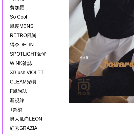
費加羅
So Cool
風度MENS
RETRO風尚
得令DELIN
SPOTLiGHT聚光
WINK雑誌
XBlush VIOLET
GLEAM光嶼
F風尚誌
新視線
T錦繍
男人風尚LEON
紅秀GRAZIA