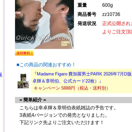
重量
600g
商品番号
zz10736
発送状況
正式公開され
よりご注文頂
■この商品の関連おすすめ！
『Madame Figaro 費加羅男士PARK 2026年7
版
卓輝＆章明伯、公式カード22枚）』
キャンペーン 5888円（税込・送料別）
= 簡単紹介 =
こちらは幸卓輝＆章明伯表紙雑誌の予告です。
3表紙4バージョンでの発売となりました。
下記リンク先よりご注文いただけます！