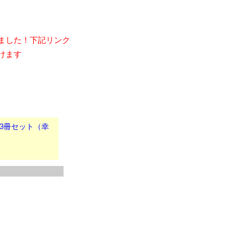
ました！下記リンク
けます
月D版3冊セット（幸