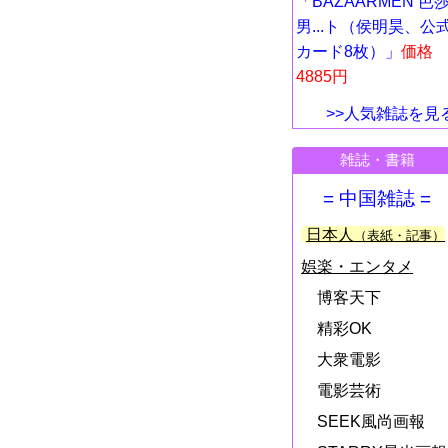
「BAZAARMEN 芭
男...ト（侯明昊、公
カード8枚）」
価格
4885円
>>人気雑誌を見
雑誌・書籍
= 中国雑誌 =
日本人
（表紙・記事）
娯楽・エンタメ
博客天下
精彩OK
大衆電影
電影芸術
SEEK風尚画報