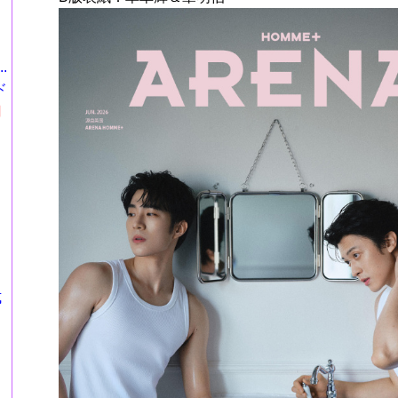
.
ド
円
式