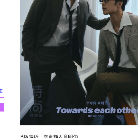
誌
B版表紙：幸卓輝＆章明伯