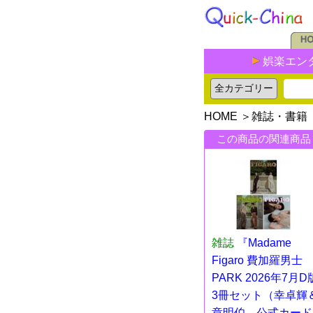
娯楽エン
HOME
＞
雑誌・書籍
この商品の関連商品
雑誌
『Madame
Figaro 費加羅男士
PARK 2026年7月D
3冊セット（幸卓輝
章明伯、公式カード