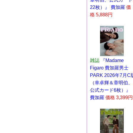
22枚）』 費加羅
価
格 5,888円
雑誌
『Madame
Figaro 費加羅男士
PARK 2026年7月C
（幸卓輝＆章明伯、
公式カード6枚）』
費加羅
価格 3,399円