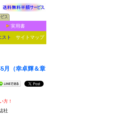
実用書
エスト
サイトマップ
26年5月（幸卓輝＆章
い方！
誌社