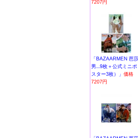
7207円
「BAZAARMEN 芭
男...9枚＋公式ミニポ
スター3枚）」
価格
7207円