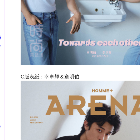
6
カ
C版表紙：幸卓輝＆章明伯
カ