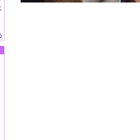
莎
式
る