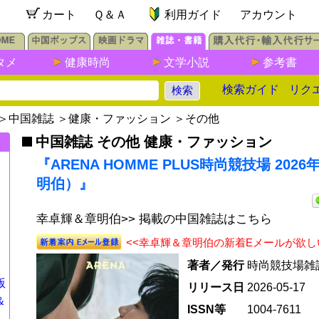
カート
Ｑ＆Ａ
利用ガイド
アカウント
タメ
健康時尚
文学小説
参考書
検索ガイド
リク
＞
中国雑誌
＞
健康・ファッション
＞
その他
中国雑誌 その他 健康・ファッション
『ARENA HOMME PLUS時尚競技場 20
明伯）』
幸卓輝＆章明伯>> 掲載の中国雑誌はこちら
<<幸卓輝＆章明伯の新着Eメールが欲し
著者／発行
時尚競技場雑
版
リリース日
2026-05-17
＆
ISSN等
1004-7611