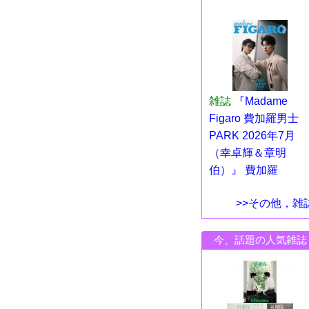
雑誌
『Madame
Figaro 費加羅男士
PARK 2026年7月
（幸卓輝＆章明
伯）』 費加羅
>>その他，雑
今、話題の人気雑誌