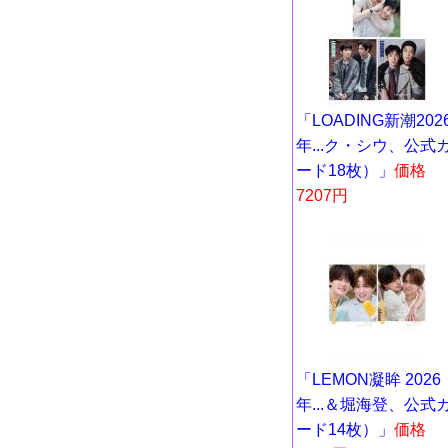
「LOADING新潮202
年...ク・シウ、公式
ード18枚）」
価格
7207円
「LEMON凝眸 2026
年...＆堀海登、公式
ード14枚）」
価格