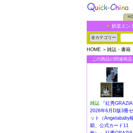
娯楽エン
HOME
＞
雑誌・書籍
この商品の関連商品
雑誌
『紅秀GRAZIA
2026年6月D版3冊
ット（Angelababy
穎、公式カード11
枚）』 紅秀GRAZIA