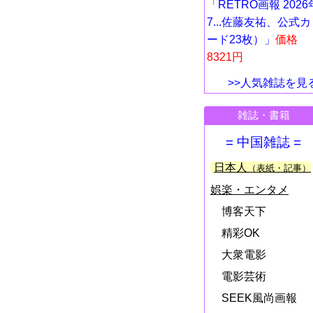
「RETRO画報 2026
7...佐藤友祐、公式カ
ード23枚）」
価格
8321円
>>人気雑誌を見
雑誌・書籍
= 中国雑誌 =
日本人
（表紙・記事）
娯楽・エンタメ
博客天下
精彩OK
大衆電影
電影芸術
SEEK風尚画報