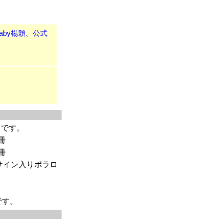
baby楊穎、公式
）です。
冊
冊
サイン入りポラロ
です。