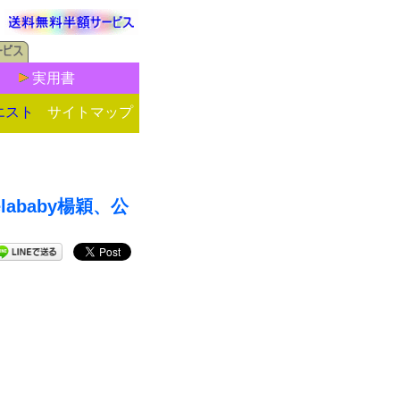
実用書
エスト
サイトマップ
lababy楊穎、公