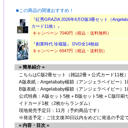
■この商品の関連おすすめ！
、
『紅秀GRAZIA 2026年6月D版3冊セット（Angela
カード11枚）』
キャンペーン 7040円（税込・送料無料）
『創業時代 珍蔵版』 DVD全14枚組
キャンペーン 6947円（税込・送料別）
= 簡単紹介 =
こちらはC版2冊セット（雑誌2冊＋公式カード11枚
A版表紙：Angelababy楊穎（アンジェラベイビー）1
B版表紙：Angelababy楊穎（アンジェラベイビー）1
公式特典：A版セット5枚＋B版セット5枚＋C版印刷
、
イドカード1枚（2枚からランダム）
現地発売予定日：11月（予約商品です）
※発送予定：ご注文後30日以内をめどに発送の予定
= 内容・目次 =