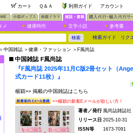
カート
Ｑ＆Ａ
利用ガイド
アカウント
タメ
健康時尚
文学小説
参考書
検索ガイド
リク
＞
中国雑誌
＞
健康・ファッション
＞
F風尚誌
中国雑誌 F風尚誌
『F風尚誌 2025年11月C版2冊セット（Ange
式カード11枚）』
楊穎>> 掲載の中国雑誌はこちら
<<楊穎の新着Eメールが欲しい方！
セ
著者／発行
風尚誌雑誌社
楊
リリース日
2025-10-31
ISSN等
1673-7091