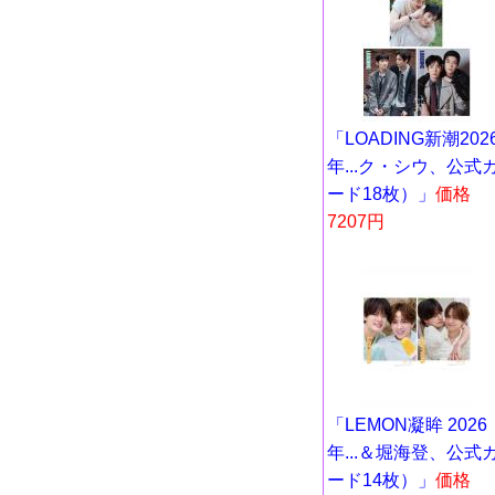
「LOADING新潮202
年...ク・シウ、公式
ード18枚）」
価格
7207円
「LEMON凝眸 2026
年...＆堀海登、公式
ード14枚）」
価格