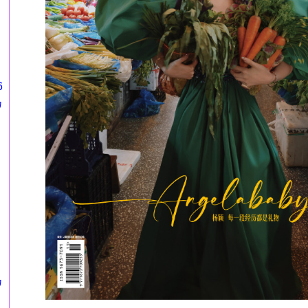
6
カ
カ