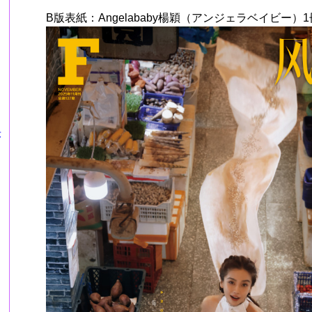
B版表紙：Angelababy楊穎（アンジェラベイビー）1
莎