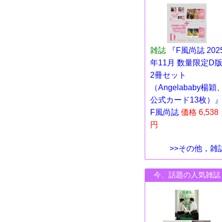
雑誌
『F風尚誌 202
年11月 数量限定D
2冊セット
（Angelababy楊穎
公式カード13枚）
F風尚誌
価格 6,538
円
>>その他，雑
今、話題の人気雑誌