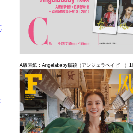
.
ド
円
A版表紙：Angelababy楊穎（アンジェラベイビー）1
式