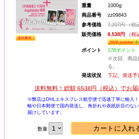
重量
1000g
商品番号
zz09843
参考価格
7,207円
（税
販売価格
6,538円
（税
ポイント
176ポイント
※次回、商品
る。
、
発送状況
下記、発送予
送料無料！総額 6538円（税込）でお
※弊店はDHLエキスプレス航空便で迅速丁寧に輸入
輸や日本郵便で国内発送し、角折れや表紙折目のない
届けしています。
数量