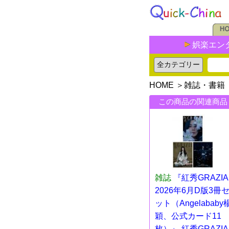
娯楽エン
HOME
＞
雑誌・書籍
この商品の関連商品
雑誌
『紅秀GRAZIA
2026年6月D版3冊
ット（Angelababy
穎、公式カード11
枚）』 紅秀GRAZIA