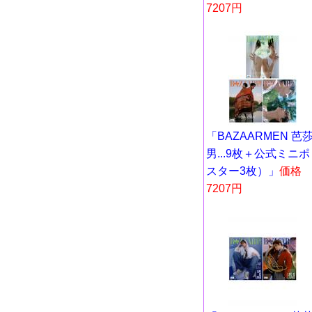
7207円
「BAZAARMEN 芭
男...9枚＋公式ミニポ
スター3枚）」
価格
7207円