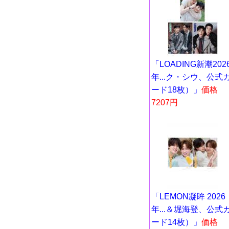
「LOADING新潮202
年...ク・シウ、公式
ード18枚）」
価格
7207円
「LEMON凝眸 2026
年...＆堀海登、公式
ード14枚）」
価格