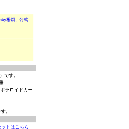
baby楊穎、公式
枚）です。
冊
りポラロイドカー
です。
セットはこちら