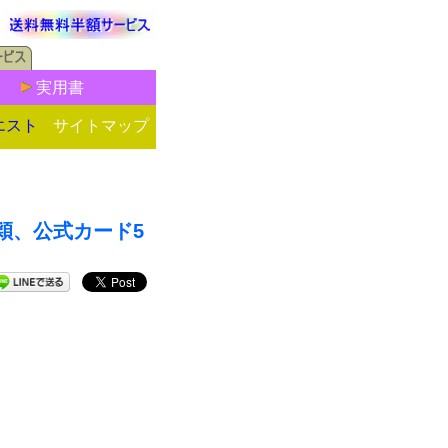
実用書
エスト
サイトマップ
y楊穎、公式カード5