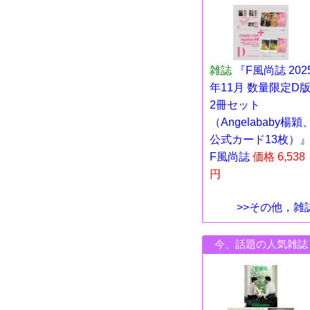
雑誌
『F風尚誌 202
年11月 数量限定D
2冊セット
（Angelababy楊穎
公式カード13枚）
F風尚誌
価格 6,538
円
>>その他，雑
今、話題の人気雑誌