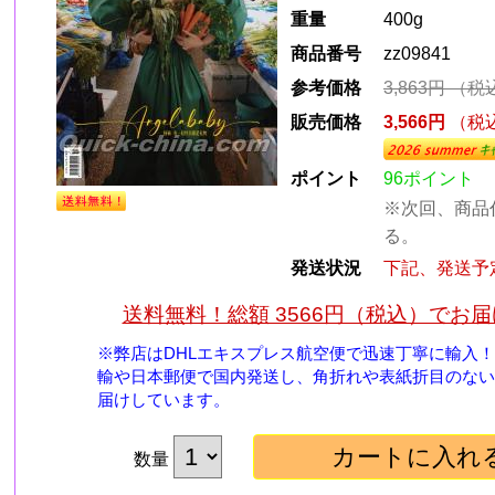
重量
400g
商品番号
zz09841
参考価格
3,863円
（税
販売価格
3,566円
（税
ポイント
96ポイント
※次回、商品
る。
、
発送状況
下記、発送予
送料無料！総額 3566円（税込）でお
※弊店はDHLエキスプレス航空便で迅速丁寧に輸入
輸や日本郵便で国内発送し、角折れや表紙折目のない
届けしています。
数量