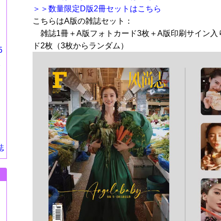
＞＞数量限定D版2冊セットはこちら
こちらはA版の雑誌セット：
雑誌1冊＋A版フォトカード3枚＋A版印刷サイン入
ド2枚（3枚からランダム）
5
版
、
』
誌