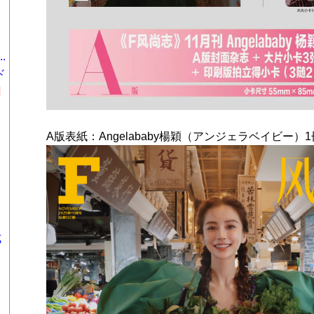
.
ド
円
A版表紙：Angelababy楊穎（アンジェラベイビー）1
式