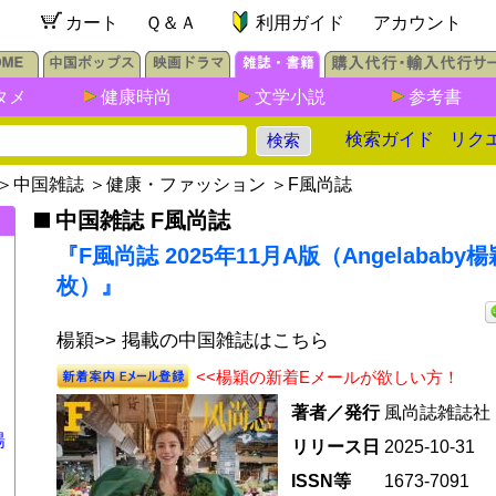
カート
Ｑ＆Ａ
利用ガイド
アカウント
タメ
健康時尚
文学小説
参考書
検索ガイド
リク
＞
中国雑誌
＞
健康・ファッション
＞
F風尚誌
中国雑誌 F風尚誌
『F風尚誌 2025年11月A版（Angelabab
枚）』
楊穎>> 掲載の中国雑誌はこちら
<<楊穎の新着Eメールが欲しい方！
セ
著者／発行
風尚誌雑誌社
楊
リリース日
2025-10-31
ISSN等
1673-7091