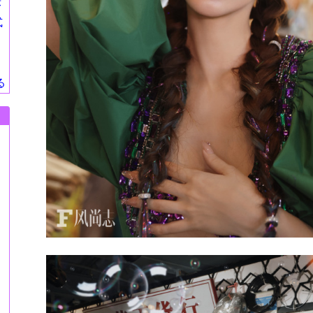
莎
式
る