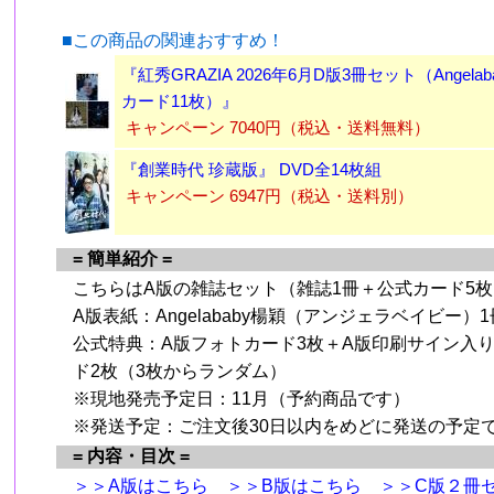
■この商品の関連おすすめ！
、
『紅秀GRAZIA 2026年6月D版3冊セット（Angela
カード11枚）』
キャンペーン 7040円（税込・送料無料）
『創業時代 珍蔵版』 DVD全14枚組
キャンペーン 6947円（税込・送料別）
= 簡単紹介 =
こちらはA版の雑誌セット（雑誌1冊＋公式カード5
A版表紙：Angelababy楊穎（アンジェラベイビー）1
公式特典：A版フォトカード3枚＋A版印刷サイン入
ド2枚（3枚からランダム）
、
※現地発売予定日：11月（予約商品です）
※発送予定：ご注文後30日以内をめどに発送の予定
= 内容・目次 =
＞＞A版はこちら
＞＞B版はこちら
＞＞C版２冊