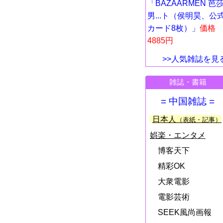
「BAZAARMEN 芭
男...ト（侯明昊、公
カード8枚）」
価格
4885円
>>人気雑誌を見
雑誌・書籍
= 中国雑誌 =
日本人
（表紙・記事）
娯楽・エンタメ
博客天下
精彩OK
大衆電影
電影芸術
SEEK風尚画報