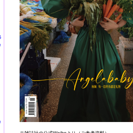
6
カ
カ