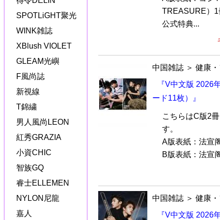
得令DELIN
TREASURE）
SPOTLiGHT聚光
公式特典...
WINK雑誌
XBlush VIOLET
GLEAM光嶼
中国雑誌
＞
健康・
F風尚誌
『V中文版 202
新視線
ード11枚）』
T錦繍
こちらはC版2
男人風尚LEON
す。
紅秀GRAZIA
A版表紙：法宣阁（
小資CHIC
B版表紙：法宣阁（
智族GQ
睿士ELLEMEN
NYLON尼龍
中国雑誌
＞
健康・
嘉人
『V中文版 202