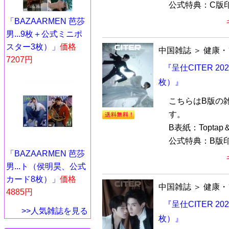
公式特典：C版印
「BAZAARMEN 芭莎
男...9枚＋公式ミニポ
スター3枚）」
価格
中国雑誌
＞
健康・
7207円
『呈仕CITER 20
枚）』
こちらはB版の
す。
B表紙：Toptap
公式特典：B版印
「BAZAARMEN 芭莎
男...ト（侯明昊、公式
カード8枚）」
価格
中国雑誌
＞
健康・
4885円
『呈仕CITER 20
>>人気雑誌を見る
枚）』