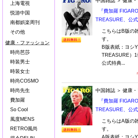
中国雑誌
＞
健康・
上海電視
『費加羅 FIGARO
悦游中国
TREASURE、公
南都娯楽周刊
こちらはB版の
その他
す。
健康・ファッション
B版表紙：ヨシY
時尚芭莎
TREASURE）
時装男士
公式特典...
時装女士
時尚COSMO
中国雑誌
＞
健康・
時尚先生
費加羅
『費加羅 FIGARO
TREASURE、公
So Cool
風度MENS
こちらはA版の
RETRO風尚
す。
A版表紙：ヨシY