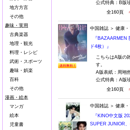
公式特典：B版珍
地方方言
全160頁
その他
趣味・実用
中国雑誌
＞
健康・
古典楽器
『BAZAARME
地理・観光
ド4枚）』
料理・レシピ
こちらはA版の
武術・スボーツ
す。
趣味・娯楽
A版表紙：周翊
百科
公式特典：A版珍
その他
全160頁
漫画・絵本
中国雑誌
＞
健康・
マンガ
絵本
『KINO中文版 2
SUPER JUNI
児童書