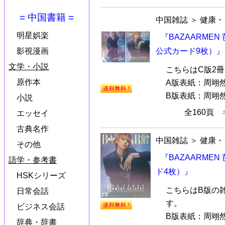
= 中国書籍 =
中国雑誌
＞
健康・
明星娯楽
『BAZAARMEN
影視漫画
公式カード9枚）』
文学・小説
こちらはC版2
原作本
A版表紙：周翊
B版表紙：周翊然
小説
全160頁
エッセイ
古典名作
中国雑誌
＞
健康・
その他
『BAZAARME
語学・参考書
ド4枚）』
HSKシリーズ
こちらはB版の
日常会話
す。
ビジネス会話
B版表紙：周翊
辞典・辞書