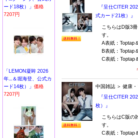
ード18枚）」
価格
『呈仕CITER 20
7207円
式カード21枚）』
こちらはD版3
す。
A表紙：Toptap＆
B表紙：Toptap＆
C表紙：Toptap＆
「LEMON凝眸 2026
年...＆堀海登、公式カ
ード14枚）」
価格
中国雑誌
＞
健康・
7207円
『呈仕CITER 20
枚）』
こちらはC版の
す。
C表紙：Toptap