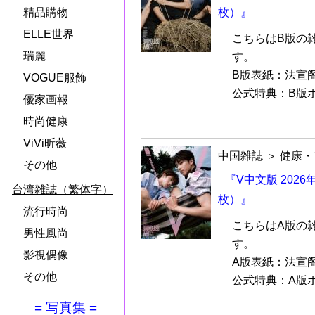
精品購物
枚）』
ELLE世界
こちらはB版の
瑞麗
す。
B版表紙：法宣阁（
VOGUE服飾
公式特典：B版ポ.
優家画報
時尚健康
ViVi昕薇
中国雑誌
＞
健康・
その他
『V中文版 202
台湾雑誌（繁体字）
枚）』
流行時尚
こちらはA版の
男性風尚
す。
影視偶像
A版表紙：法宣阁（
その他
公式特典：A版ポ.
= 写真集 =