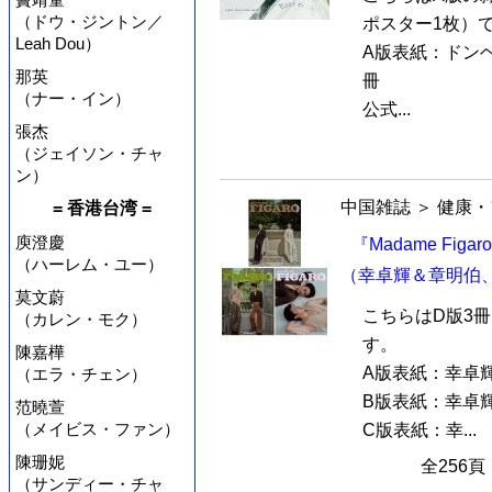
（ドウ・ジントン／
ポスター1枚）
Leah Dou）
A版表紙：ドンヘD
那英
冊
（ナー・イン）
公式...
張杰
（ジェイソン・チャ
ン）
中国雑誌
＞
健康・
= 香港台湾 =
庾澄慶
『Madame Fig
（ハーレム・ユー）
（幸卓輝＆章明伯、
莫文蔚
こちらはD版3
（カレン・モク）
す。
陳嘉樺
A版表紙：幸卓
（エラ・チェン）
B版表紙：幸卓
范曉萱
（メイビス・ファン）
C版表紙：幸...
陳珊妮
全256
（サンディー・チャ