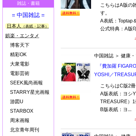
雑誌・書籍
こちらはA版の
す。
= 中国雑誌 =
A表紙：Toptap
日本人
（表紙・記事）
公式特典：A版印
娯楽・エンタメ
博客天下
精彩OK
中国雑誌
＞
健康・
大衆電影
『費加羅 FIGAR
電影芸術
YOSHI／TREA
SEEK風尚画報
こちらはC版2
STARRY星光画報
A版表紙：ヨシY
TREASURE）
游図U
B版表紙：ヨ...
STARBOX
周末画報
北京青年周刊