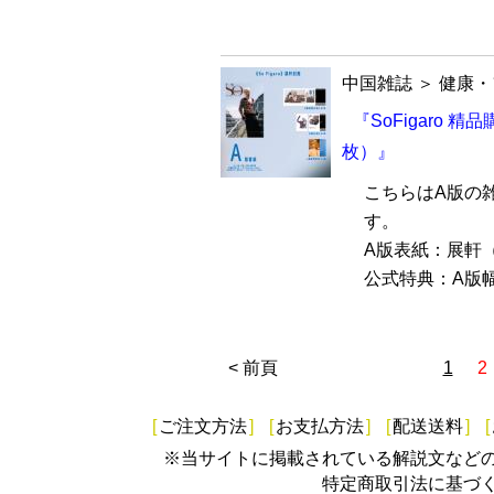
中国雑誌
＞
健康・
『SoFigaro 
枚）』
こちらはA版の
す。
A版表紙：展軒
公式特典：A版幅
< 前頁
1
2
[
ご注文方法
]
[
お支払方法
]
[
配送送料
]
[
※当サイトに掲載されている解説文など
特定商取引法に基づ