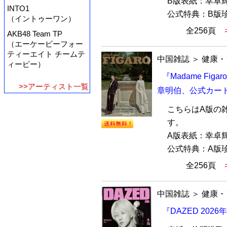
B版表紙：幸卓
INTO1
公式特典：B版珍
（イントゥーワン）
全256頁
AKB48 Team TP
（エーケービーフォー
ティーエイト チームテ
中国雑誌
＞
健康・
ィーピー）
『Madame Fig
>>アーティスト一覧
章明伯、公式カー
こちらはA版の
す。
A版表紙：幸卓
公式特典：A版珍
全256頁
中国雑誌
＞
健康・
『DAZED 202