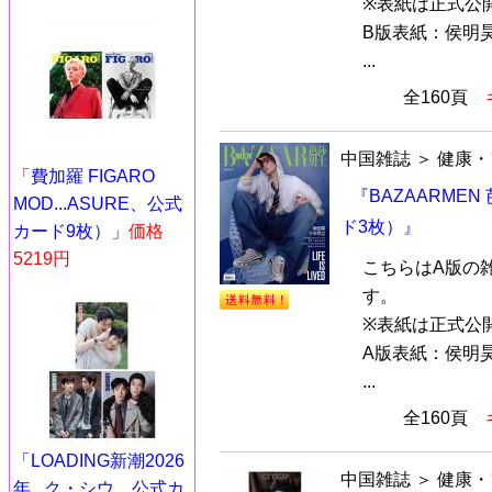
※表紙は正式公
B版表紙：侯明昊
...
全160頁
中国雑誌
＞
健康・
「費加羅 FIGARO
『BAZAARME
MOD...ASURE、公式
ド3枚）』
カード9枚）」
価格
5219円
こちらはA版の
す。
※表紙は正式公
A版表紙：侯明昊
...
全160頁
「LOADING新潮2026
中国雑誌
＞
健康・
年...ク・シウ、公式カ