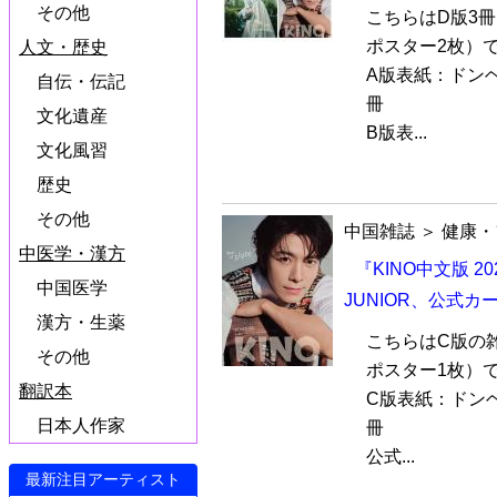
その他
こちらはD版3
ポスター2枚）
人文・歴史
A版表紙：ドンヘD
自伝・伝記
冊
文化遺産
B版表...
文化風習
歴史
その他
中国雑誌
＞
健康・
中医学・漢方
『KINO中文版 2
中国医学
JUNIOR、公式
漢方・生薬
こちらはC版の
その他
ポスター1枚）
翻訳本
C版表紙：ドンヘD
日本人作家
冊
公式...
最新注目アーティスト