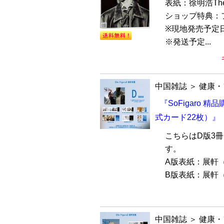
表紙：徐明浩Th
ショップ特典：
※現地発売予定日
※発送予定...
中国雑誌
＞
健康・
『SoFigaro 
式カード22枚）』
こちらはD版3
す。
A版表紙：展軒
B版表紙：展軒（
中国雑誌
＞
健康・