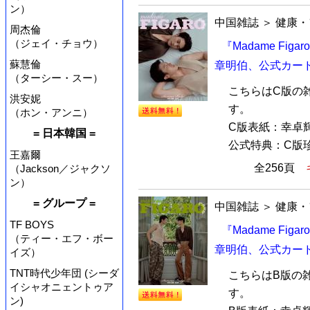
ン）
中国雑誌
＞
健康・
周杰倫
（ジェイ・チョウ）
『Madame Fig
蘇慧倫
章明伯、公式カー
（ターシー・スー）
こちらはC版の
洪安妮
す。
（ホン・アンニ）
C版表紙：幸卓
= 日本韓国 =
公式特典：C版珍
王嘉爾
全256頁
（Jackson／ジャクソ
ン）
= グループ =
中国雑誌
＞
健康・
TF BOYS
『Madame Fig
（ティー・エフ・ボー
章明伯、公式カー
イズ）
TNT時代少年団 (シーダ
こちらはB版の
イシャオニェントゥア
す。
ン)