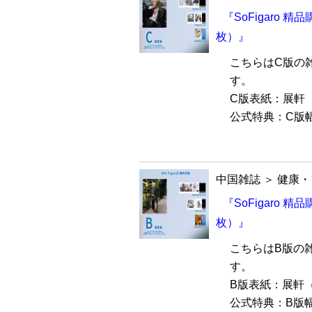
『SoFigaro 
枚）』
こちらはC版の
す。
C版表紙：展軒
公式特典：C版幅
中国雑誌
＞
健康・
『SoFigaro 
枚）』
こちらはB版の
す。
B版表紙：展軒
公式特典：B版幅