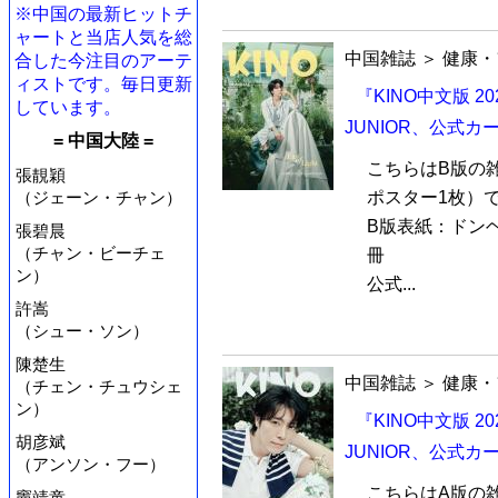
※中国の最新ヒットチ
ャートと当店人気を総
中国雑誌
＞
健康・
合した今注目のアーテ
ィストです。毎日更新
『KINO中文版 2
しています。
JUNIOR、公式
= 中国大陸 =
こちらはB版の
張靚穎
ポスター1枚）
（ジェーン・チャン）
B版表紙：ドンヘD
張碧晨
（チャン・ビーチェ
冊
ン）
公式...
許嵩
（シュー・ソン）
陳楚生
中国雑誌
＞
健康・
（チェン・チュウシェ
ン）
『KINO中文版 2
胡彦斌
JUNIOR、公式
（アンソン・フー）
こちらはA版の
竇靖童