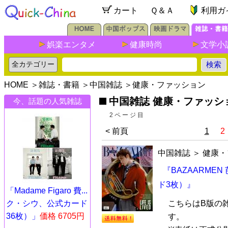
カート
Ｑ＆Ａ
利用ガ
娯楽エンタメ
健康時尚
文学小
HOME
＞
雑誌・書籍
＞
中国雑誌
＞
健康・ファッション
中国雑誌 健康・ファッシ
今、話題の人気雑誌
2ページ目
< 前頁
1
2
中国雑誌
＞
健康・
『BAZAARME
ド3枚）』
「Madame Figaro 費...
ク・シウ、公式カード
こちらはB版の
36枚）」
価格 6705円
す。