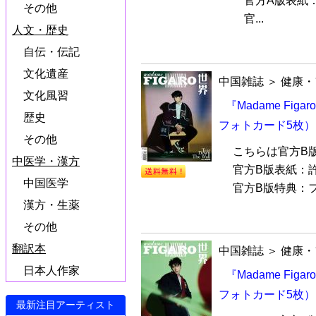
官方A版表紙：
その他
官...
人文・歴史
自伝・伝記
文化遺産
中国雑誌
＞
健康・
文化風習
『Madame Fig
歴史
フォトカード5枚）
その他
こちらは官方B
中医学・漢方
官方B版表紙：
中国医学
官方B版特典：フ
漢方・生薬
その他
翻訳本
中国雑誌
＞
健康・
日本人作家
『Madame Fig
フォトカード5枚）
最新注目アーティスト