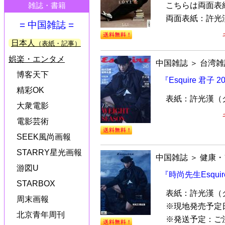
こちらは両面表
雑誌・書籍
両面表紙：許光
= 中国雑誌 =
日本人
（表紙・記事）
娯楽・エンタメ
中国雑誌
＞
台湾雑
博客天下
『Esquire 君
精彩OK
表紙：許光漢（
大衆電影
電影芸術
SEEK風尚画報
STARRY星光画報
中国雑誌
＞
健康・
游図U
『時尚先生Esqui
STARBOX
表紙：許光漢（
周末画報
※現地発売予定日
北京青年周刊
※発送予定：ご