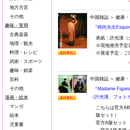
地方方言
その他
中国雑誌
＞
健康・
趣味・実用
『時尚先生Esquir
古典楽器
表紙：許光漢（
地理・観光
※現地発売予定
料理・レシピ
※発送予定：ご
武術・スボーツ
趣味・娯楽
中国雑誌
＞
健康・
百科
その他
『Madame Fig
（許光漢、フォトカ
漫画・絵本
マンガ
こちらは官方A
版セット）
絵本
官方A版セット
児童書