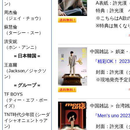
A表紙：許光漢
ン）
特典：許光漢 
周杰倫
（ジェイ・チョウ）
※こちらはA款
※特典は無くな
蘇慧倫
（ターシー・スー）
洪安妮
（ホン・アンニ）
中国雑誌
＞
娯楽・
= 日本韓国 =
『精彩OK！ 20
王嘉爾
（Jackson／ジャクソ
封面：許光漢（
ン）
※現地発売予定
= グループ =
TF BOYS
（ティー・エフ・ボー
中国雑誌
＞
台湾雑
イズ）
TNT時代少年団 (シーダ
『Men’s uno 
イシャオニェントゥア
ン)
封面：許光漢（