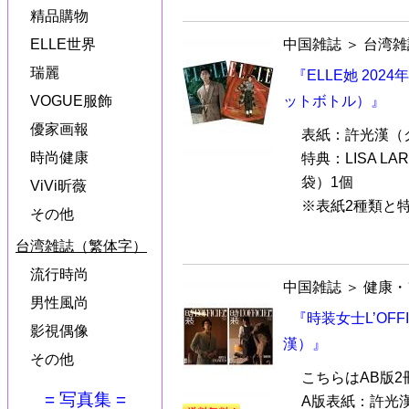
精品購物
ELLE世界
中国雑誌
＞
台湾雑
瑞麗
『ELLE她 2024
VOGUE服飾
ットボトル）』
優家画報
表紙：許光漢（
時尚健康
特典：LISA 
袋）1個
ViVi昕薇
※表紙2種類と特
その他
台湾雑誌（繁体字）
流行時尚
中国雑誌
＞
健康・
男性風尚
『時装女士L’OFFI
影視偶像
漢）』
その他
こちらはAB版
= 写真集 =
A版表紙：許光