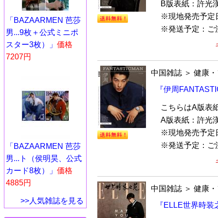
B版表紙：許光
※現地発売予定
「BAZAARMEN 芭莎
※発送予定：ご注文
男...9枚＋公式ミニポ
スター3枚）」
価格
7207円
中国雑誌
＞
健康・
『伊周FANTAST
こちらはA版表
A版表紙：許光
※現地発売予定
※発送予定：ご注文
「BAZAARMEN 芭莎
男...ト（侯明昊、公式
カード8枚）」
価格
4885円
中国雑誌
＞
健康・
>>人気雑誌を見る
『ELLE世界時装