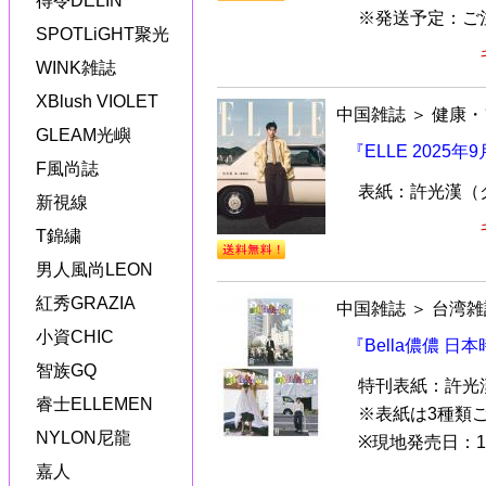
得令DELIN
※発送予定：ご注文
SPOTLiGHT聚光
WINK雑誌
XBlush VIOLET
中国雑誌
＞
健康・
GLEAM光嶼
『ELLE 2025
F風尚誌
表紙：許光漢（
新視線
T錦繍
男人風尚LEON
紅秀GRAZIA
中国雑誌
＞
台湾雑
小資CHIC
『Bella儂儂 
智族GQ
特刊表紙：許光
睿士ELLEMEN
※表紙は3種類
NYLON尼龍
※現地発売日：1
嘉人