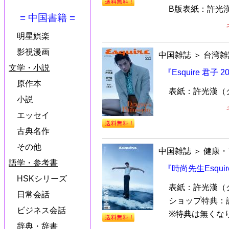
B版表紙：許光
= 中国書籍 =
明星娯楽
影視漫画
中国雑誌
＞
台湾雑
文学・小説
『Esquire 君
原作本
表紙：許光漢（
小説
エッセイ
古典名作
その他
中国雑誌
＞
健康・
語学・参考書
『時尚先生Esqui
HSKシリーズ
表紙：許光漢（
日常会話
ショップ特典：
ビジネス会話
※特典は無くな
辞典・辞書