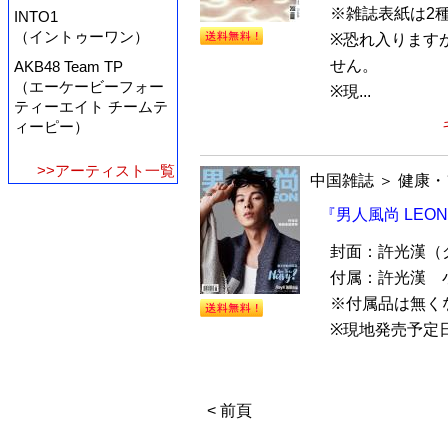
※雑誌表紙は2
INTO1
（イントゥーワン）
※恐れ入ります
せん。
AKB48 Team TP
（エーケービーフォー
※現...
ティーエイト チームテ
ィーピー）
>>アーティスト一覧
中国雑誌
＞
健康・
『男人風尚 LEON
封面：許光漢（
付属：許光漢 
※付属品は無く
※現地発売予定日
< 前頁