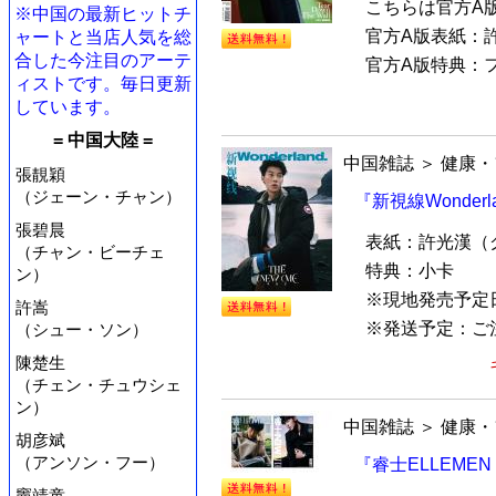
こちらは官方A
※中国の最新ヒットチ
官方A版表紙：
ャートと当店人気を総
合した今注目のアーテ
官方A版特典：フ
ィストです。毎日更新
しています。
= 中国大陸 =
中国雑誌
＞
健康・
張靚穎
（ジェーン・チャン）
『新視線Wonderl
張碧晨
表紙：許光漢（
（チャン・ビーチェ
特典：小卡
ン）
※現地発売予定
許嵩
※発送予定：ご注
（シュー・ソン）
陳楚生
（チェン・チュウシェ
ン）
中国雑誌
＞
健康・
胡彦斌
（アンソン・フー）
『睿士ELLEMEN
竇靖童