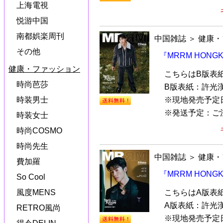
上海電視
悦游中国
南都娯楽周刊
中国雑誌
＞
健康・
その他
『MRRM HONG
健康・ファッション
こちらはB版表
時尚芭莎
B版表紙：許光
※現地発売予定日
時装男士
※発送予定：ご注文
時装女士
時尚COSMO
時尚先生
中国雑誌
＞
健康・
費加羅
『MRRM HONG
So Cool
風度MENS
こちらはA版表
A版表紙：許光
RETRO風尚
※現地発売予定日