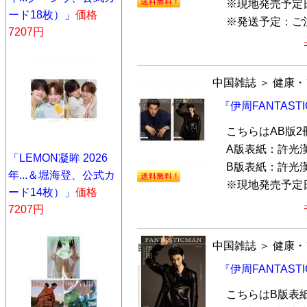
※現地発売予定
ード18枚）」
価格
※発送予定：ご注文
7207円
中国雑誌
＞
健康・
『伊周FANTAST
こちらはAB版
A版表紙：許光
「LEMON凝眸 2026
B版表紙：許光
年...＆堀海登、公式カ
※現地発売予定日.
ード14枚）」
価格
7207円
中国雑誌
＞
健康・
『伊周FANTAST
こちらはB版表