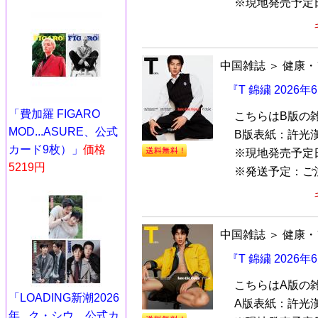
※現地発売予定日.
中国雑誌
＞
健康・
『T 錦繍 2026
「費加羅 FIGARO
こちらはB版の
MOD...ASURE、公式
B版表紙：許光
カード9枚）」
価格
※現地発売予定
5219円
※発送予定：ご注文
中国雑誌
＞
健康・
『T 錦繍 2026
こちらはA版の
「LOADING新潮2026
A版表紙：許光
年...ク・シウ、公式カ