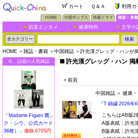
カート
Ｑ＆Ａ
利用ガ
娯楽エンタメ
健康時尚
文学小
HOME
＞
雑誌・書籍
＞
中国雑誌
＞許光漢グレッグ・ハンが
許光漢グレッグ・ハン 掲
今、話題の人気雑誌
< 前頁
中国雑誌
＞
健康・
『T 錦繍 202
こちらはAB版
「Madame Figaro 費...
ク・シウ、公式カード
A版表紙：許光
36枚）」
価格 6705円
B版表紙：許光