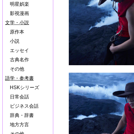
明星娯楽
影視漫画
文学・小説
原作本
小説
エッセイ
古典名作
その他
語学・参考書
HSKシリーズ
日常会話
ビジネス会話
辞典・辞書
地方方言
その他