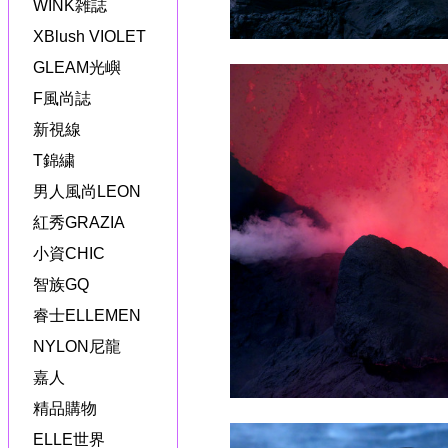
WINK雑誌
XBlush VIOLET
GLEAM光嶼
F風尚誌
新視線
T錦繍
男人風尚LEON
紅秀GRAZIA
小資CHIC
智族GQ
睿士ELLEMEN
NYLON尼龍
嘉人
精品購物
ELLE世界