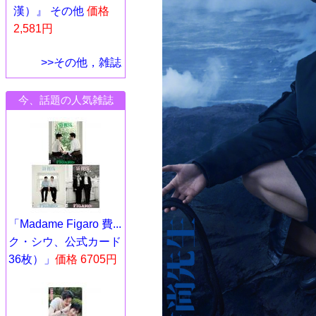
漢）』 その他
価格
2,581円
>>その他，雑誌
今、話題の人気雑誌
「Madame Figaro 費...
ク・シウ、公式カード
36枚）」
価格 6705円