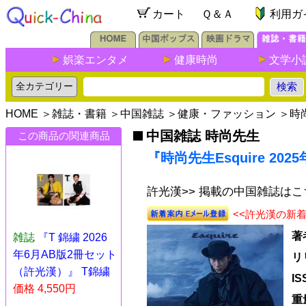
カート
Ｑ＆Ａ
利用ガ
娯楽エンタメ
健康時尚
文学小
HOME
＞
雑誌・書籍
＞
中国雑誌
＞
健康・ファッション
＞
時
中国雑誌 時尚先生
この商品の関連商品
『時尚先生Esquire 20
許光漢>> 掲載の中国雑誌はこ
<<許光漢の新
著
雑誌
『T 錦繍 2026
年6月AB版2冊セット
リ
（許光漢）』 T錦繍
I
価格 4,550円
重