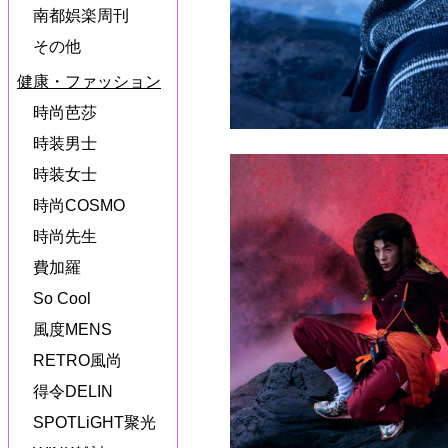
南都娯楽周刊
その他
健康・ファッション
時尚芭莎
時装男士
時装女士
時尚COSMO
時尚先生
費加羅
So Cool
風度MENS
RETRO風尚
得令DELIN
SPOTLiGHT聚光