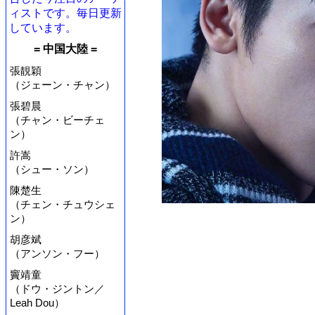
ィストです。毎日更新
しています。
= 中国大陸 =
張靚穎
（ジェーン・チャン）
張碧晨
（チャン・ビーチェ
ン）
許嵩
（シュー・ソン）
陳楚生
（チェン・チュウシェ
ン）
胡彦斌
（アンソン・フー）
竇靖童
（ドウ・ジントン／
Leah Dou）