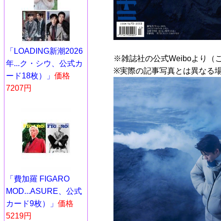
「LOADING新潮2026
※雑誌社の公式Weiboより（
年...ク・シウ、公式カ
※実際の記事写真とは異なる
ード18枚）」
価格
7207円
「費加羅 FIGARO
MOD...ASURE、公式
カード9枚）」
価格
5219円