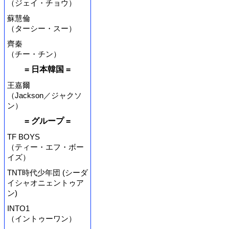
（ジェイ・チョウ）
蘇慧倫
（ターシー・スー）
齊秦
（チー・チン）
= 日本韓国 =
王嘉爾
（Jackson／ジャクソ
ン）
= グループ =
TF BOYS
（ティー・エフ・ボー
イズ）
TNT時代少年団 (シーダ
イシャオニェントゥア
ン)
INTO1
（イントゥーワン）