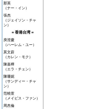
那英
（ナー・イン）
張杰
（ジェイソン・チャ
ン）
= 香港台湾 =
庾澄慶
（ハーレム・ユー）
莫文蔚
（カレン・モク）
陳嘉樺
（エラ・チェン）
陳珊妮
（サンディー・チャ
ン）
范曉萱
（メイビス・ファン）
周杰倫