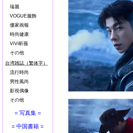
瑞麗
VOGUE服飾
優家画報
時尚健康
ViVi昕薇
その他
台湾雑誌（繁体字）
流行時尚
男性風尚
影視偶像
その他
= 写真集 =
= 中国書籍 =