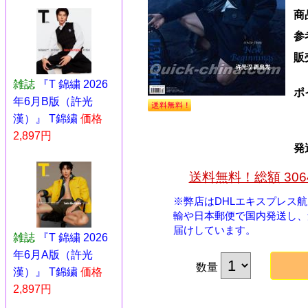
商
参
販
雑誌
『T 錦繍 2026
ポ
年6月B版（許光
漢）』 T錦繍
価格
2,897円
発
送料無料！総額 30
※弊店はDHLエキスプレス
輸や日本郵便で国内発送し、
届けしています。
雑誌
『T 錦繍 2026
年6月A版（許光
数量
漢）』 T錦繍
価格
2,897円