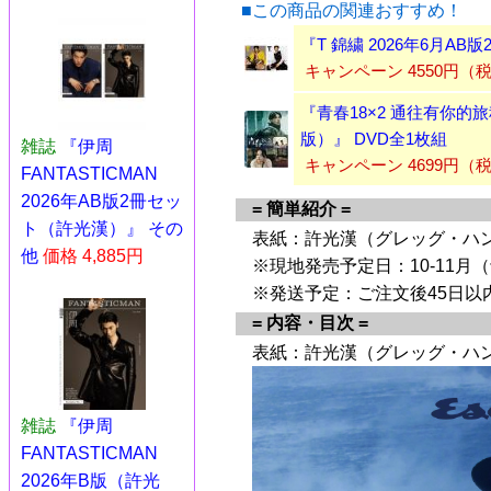
■この商品の関連おすすめ！
『T 錦繍 2026年6月A
キャンペーン 4550円
『青春18×2 通往有你的
版）』 DVD全1枚組
雑誌
『伊周
キャンペーン 4699円（
FANTASTICMAN
2026年AB版2冊セッ
= 簡単紹介 =
ト（許光漢）』 その
表紙：許光漢（グレッグ・ハ
他
価格 4,885円
※現地発売予定日：10-11月
※発送予定：ご注文後45日以
= 内容・目次 =
表紙：許光漢（グレッグ・ハ
雑誌
『伊周
FANTASTICMAN
2026年B版（許光