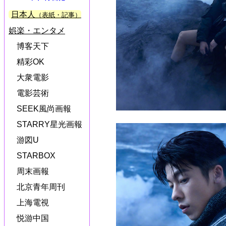
日本人
（表紙・記事）
娯楽・エンタメ
博客天下
精彩OK
大衆電影
電影芸術
SEEK風尚画報
STARRY星光画報
游図U
STARBOX
周末画報
北京青年周刊
上海電視
悦游中国