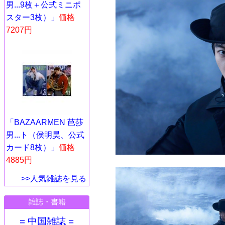
男...9枚＋公式ミニポ
スター3枚）」
価格
7207円
「BAZAARMEN 芭莎
男...ト（侯明昊、公式
カード8枚）」
価格
4885円
>>人気雑誌を見る
雑誌・書籍
= 中国雑誌 =