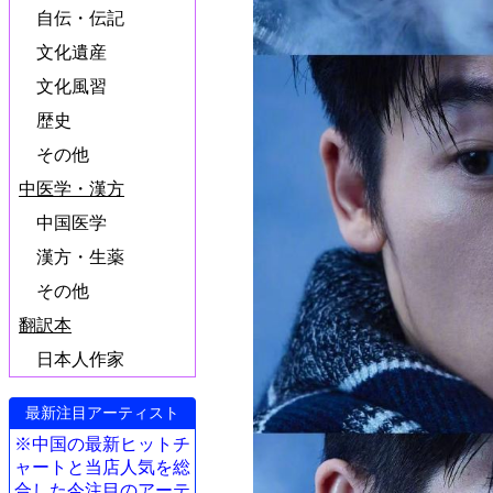
自伝・伝記
文化遺産
文化風習
歴史
その他
中医学・漢方
中国医学
漢方・生薬
その他
翻訳本
日本人作家
最新注目アーティスト
※中国の最新ヒットチ
ャートと当店人気を総
合した今注目のアーテ