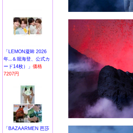
「LEMON凝眸 2026
年...＆堀海登、公式カ
ード14枚）」
価格
7207円
「BAZAARMEN 芭莎