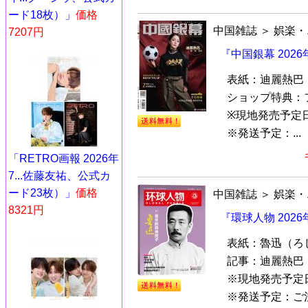
ード18枚）」
価格
中国雑誌
＞
娯楽・
7207円
『中国銀幕 202
表紙：迪麗熱巴
ショップ特典：
※現地発売予定
※発送予定：...
「RETRO画報 2026年
7...佐藤友祐、公式カ
ード23枚）」
価格
中国雑誌
＞
娯楽・
8321円
『環球人物 202
表紙：魯迅（ろ
記事：迪麗熱巴
※現地発売予定
※発送予定：ご注文