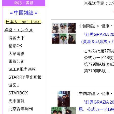
雑誌・書籍
※発送予定：ご注
= 中国雑誌 =
日本人
（表紙・記事）
中国雑誌
＞
健康・
娯楽・エンタメ
『紅秀GRAZIA 
博客天下
（黄星＆邱鼎杰＋
精彩OK
こちらは第779
大衆電影
公式カード48
電影芸術
第779期A版表
SEEK風尚画報
第779期B版...
STARRY星光画報
游図U
STARBOX
中国雑誌
＞
健康・
周末画報
『紅秀GRAZIA 
北京青年周刊
恩、公式カード19