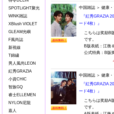
得令DELIN
中国雑誌
＞
健康・
SPOTLiGHT聚光
WINK雑誌
『紅秀GRAZIA
ード4枚）』
XBlush VIOLET
GLEAM光嶼
こちらは奖励B
です。
F風尚誌
B版表紙：江衡
新視線
公式特典：B版奖
T錦繍
男人風尚LEON
紅秀GRAZIA
中国雑誌
＞
健康・
小資CHIC
『紅秀GRAZIA
智族GQ
ード4枚）』
睿士ELLEMEN
こちらは奖励A
NYLON尼龍
です。
嘉人
A版表紙：江衡