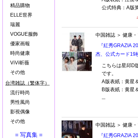
精品購物
公式特典：A版奖
ELLE世界
瑞麗
VOGUE服飾
中国雑誌
＞
健康・
優家画報
『紅秀GRAZIA 
時尚健康
杰、公式カード19
ViVi昕薇
こちらは星邱D
その他
です。
A版表紙：黄星
台湾雑誌（繁体字）
B版表紙：黄星
流行時尚
...
男性風尚
影視偶像
その他
中国雑誌
＞
健康・
= 写真集 =
『紅秀GRAZIA