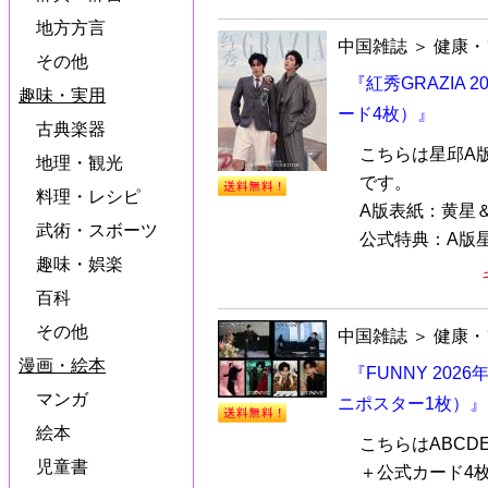
地方方言
中国雑誌
＞
健康・
その他
『紅秀GRAZIA
趣味・実用
ード4枚）』
古典楽器
こちらは星邱A
地理・観光
です。
料理・レシピ
A版表紙：黄星
武術・スボーツ
公式特典：A版星
趣味・娯楽
百科
その他
中国雑誌
＞
健康・
漫画・絵本
『FUNNY 202
マンガ
ニポスター1枚）』
絵本
こちらはABCD
児童書
＋公式カード4