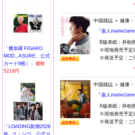
中国雑誌
＞
健康・
『嘉人mariecla
B版表紙：井柏
「費加羅 FIGARO
※現地発売予定
MOD...ASURE、公式
※発送予定：ご
カード9枚）」
価格
5219円
中国雑誌
＞
健康・
『嘉人mariecla
A版表紙：井柏
※現地発売予定
※発送予定：ご
「LOADING新潮2026
年...ク・シウ、公式カ