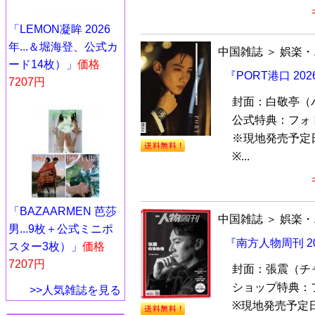
「LEMON凝眸 2026
年...＆堀海登、公式カ
中国雑誌
＞
娯楽・
ード14枚）」
価格
『PORT港口 2
7207円
封面：白敬亭（
公式特典：フォ
※現地発売予定
※...
「BAZAARMEN 芭莎
中国雑誌
＞
娯楽・
男...9枚＋公式ミニポ
『南方人物周刊 2
スター3枚）」
価格
7207円
封面：張震（チ
ショップ特典：
>>人気雑誌を見る
※現地発売予定