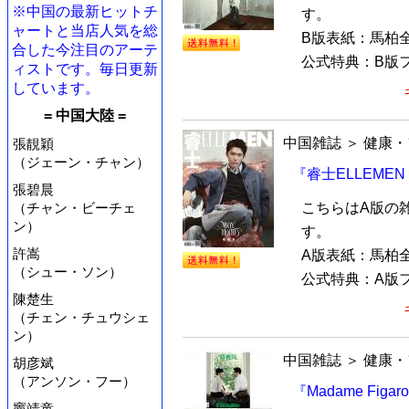
※中国の最新ヒットチ
す。
ャートと当店人気を総
B版表紙：馬柏
合した今注目のアーテ
公式特典：B版フ
ィストです。毎日更新
しています。
= 中国大陸 =
中国雑誌
＞
健康・
張靚穎
（ジェーン・チャン）
『睿士ELLEME
張碧晨
こちらはA版の
（チャン・ビーチェ
ン）
す。
許嵩
A版表紙：馬柏
（シュー・ソン）
公式特典：A版フ
陳楚生
（チェン・チュウシェ
ン）
中国雑誌
＞
健康・
胡彦斌
（アンソン・フー）
『Madame Fig
竇靖童