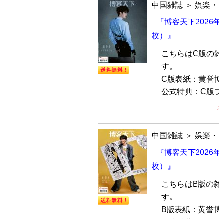
中国雑誌
＞
娯楽・
『博客天下2026
枚）』
こちらはC版の
す。
C版表紙：黄誉
公式特典：C版フ
中国雑誌
＞
娯楽・
『博客天下2026
枚）』
こちらはB版の
す。
B版表紙：黄誉