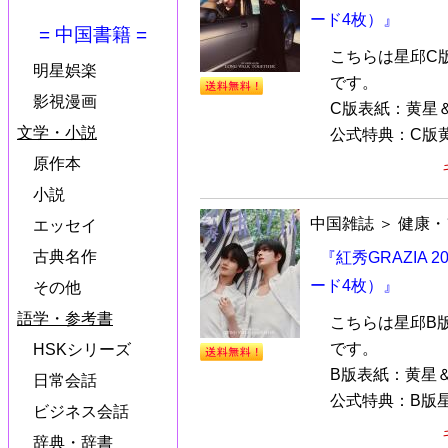
ード4枚）』
= 中国書籍 =
こちらは星邱C
明星娯楽
です。
影視漫画
C版表紙：黄星
文学・小説
公式特典：C版黄
原作本
小説
中国雑誌
＞
健康・
エッセイ
古典名作
『紅秀GRAZIA
ード4枚）』
その他
語学・参考書
こちらは星邱B
です。
HSKシリーズ
B版表紙：黄星
日常会話
公式特典：B版星
ビジネス会話
辞典・辞書