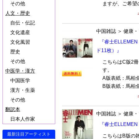
ますが、ご希望の
その他
人文・歴史
自伝・伝記
中国雑誌
＞
健康・
文化遺産
『睿士ELLEME
文化風習
ド11枚）』
歴史
その他
こちらはC版2
す。
中医学・漢方
A版表紙：馬柏
中国医学
B版表紙：馬柏全
漢方・生薬
その他
翻訳本
中国雑誌
＞
健康・
日本人作家
『睿士ELLEME
最新注目アーティスト
こちらはB版の