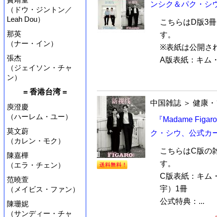
ンシク＆パク・シウ
（ドウ・ジントン／
Leah Dou）
こちらはD版3
那英
す。
（ナー・イン）
※表紙は公開さ
張杰
A版表紙：キム・
（ジェイソン・チャ
ン）
= 香港台湾 =
中国雑誌
＞
健康・
庾澄慶
（ハーレム・ユー）
『Madame Fi
莫文蔚
ク・シウ、公式カ
（カレン・モク）
こちらはC版の
陳嘉樺
す。
（エラ・チェン）
C版表紙：キム
范曉萱
宇）1冊
（メイビス・ファン）
公式特典：...
陳珊妮
（サンディー・チャ