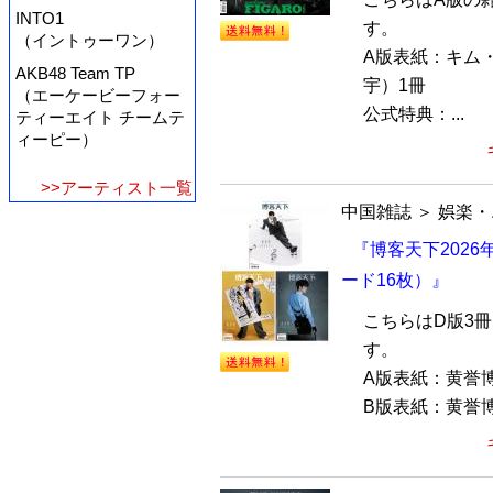
INTO1
す。
（イントゥーワン）
A版表紙：キム
AKB48 Team TP
宇）1冊
（エーケービーフォー
公式特典：...
ティーエイト チームテ
ィーピー）
>>アーティスト一覧
中国雑誌
＞
娯楽・
『博客天下2026
ード16枚）』
こちらはD版3
す。
A版表紙：黄誉
B版表紙：黄誉博