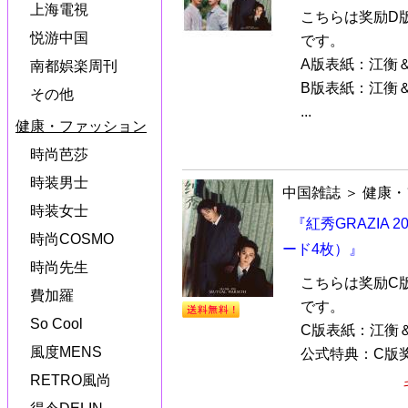
上海電視
こちらは奖励D
悦游中国
です。
A版表紙：江衡
南都娯楽周刊
B版表紙：江衡
その他
...
健康・ファッション
時尚芭莎
時装男士
中国雑誌
＞
健康・
時装女士
『紅秀GRAZIA
時尚COSMO
ード4枚）』
時尚先生
こちらは奖励C
費加羅
です。
So Cool
C版表紙：江衡
風度MENS
公式特典：C版奖
RETRO風尚