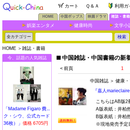
カート
Ｑ＆Ａ
利用ガ
娯楽エンタメ
健康時尚
文学小
HOME
＞
雑誌・書籍
中国雑誌・中国書籍の新
今、話題の人気雑誌
< 前頁
1
中国雑誌
＞
健康・
『嘉人mariecla
こちらはAB版
「Madame Figaro 費...
A版表紙：井柏
ク・シウ、公式カード
B版表紙：井柏
36枚）」
価格 6705円
※現地発売予定日：