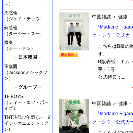
ン）
周杰倫
中国雑誌
＞
健康・
（ジェイ・チョウ）
『Madame Fi
蘇慧倫
（ターシー・スー）
ク・シウ、公式カ
齊秦
こちらはB版の
（チー・チン）
す。
= 日本韓国 =
B版表紙：キム
王嘉爾
宇）1冊
（Jackson／ジャクソ
公式特典：...
ン）
= グループ =
TF BOYS
（ティー・エフ・ボー
中国雑誌
＞
健康・
イズ）
『Madame Fi
TNT時代少年団 (シーダ
ク・シウ、公式カ
イシャオニェントゥア
ン)
こちらはA版の