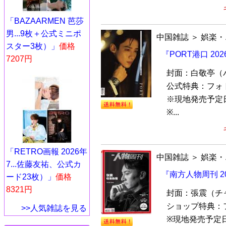
「BAZAARMEN 芭莎
男...9枚＋公式ミニポ
中国雑誌
＞
娯楽・
スター3枚）」
価格
『PORT港口 2
7207円
封面：白敬亭（
公式特典：フォ
※現地発売予定
※...
「RETRO画報 2026年
中国雑誌
＞
娯楽・
7...佐藤友祐、公式カ
『南方人物周刊 2
ード23枚）」
価格
8321円
封面：張震（チ
ショップ特典：
>>人気雑誌を見る
※現地発売予定