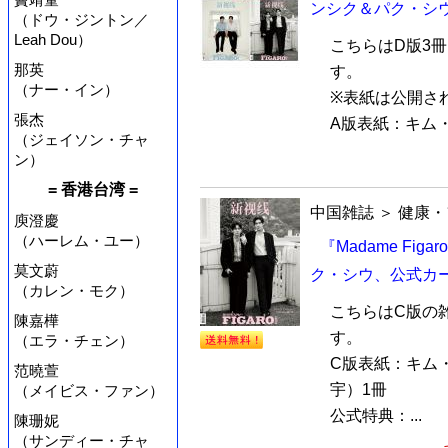
ンシク＆パク・シウ
（ドウ・ジントン／
Leah Dou）
こちらはD版3
那英
す。
（ナー・イン）
※表紙は公開さ
張杰
A版表紙：キム・
（ジェイソン・チャ
ン）
= 香港台湾 =
中国雑誌
＞
健康・
庾澄慶
（ハーレム・ユー）
『Madame Fi
莫文蔚
ク・シウ、公式カ
（カレン・モク）
こちらはC版の
陳嘉樺
す。
（エラ・チェン）
C版表紙：キム
范曉萱
宇）1冊
（メイビス・ファン）
公式特典：...
陳珊妮
（サンディー・チャ