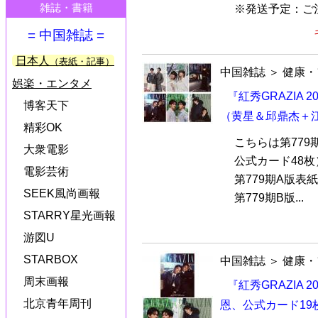
雑誌・書籍
※発送予定：ご注
= 中国雑誌 =
日本人
（表紙・記事）
中国雑誌
＞
健康・
娯楽・エンタメ
『紅秀GRAZIA 
博客天下
（黄星＆邱鼎杰＋
精彩OK
こちらは第779
大衆電影
公式カード48
電影芸術
第779期A版表
SEEK風尚画報
第779期B版...
STARRY星光画報
游図U
STARBOX
中国雑誌
＞
健康・
周末画報
『紅秀GRAZIA 
北京青年周刊
恩、公式カード19