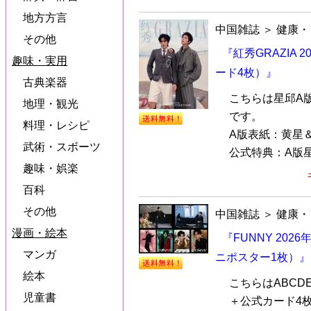
地方方言
中国雑誌
＞
健康・
その他
『紅秀GRAZIA
趣味・実用
ード4枚）』
古典楽器
こちらは星邱A
地理・観光
です。
料理・レシピ
A版表紙：黄星
武術・スボーツ
公式特典：A版星
趣味・娯楽
百科
その他
中国雑誌
＞
健康・
漫画・絵本
『FUNNY 202
マンガ
ニポスター1枚）』
絵本
こちらはABCD
児童書
＋公式カード4