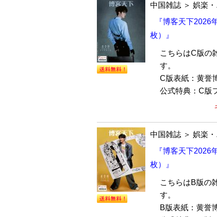
中国雑誌
＞
娯楽・
『博客天下2026
枚）』
こちらはC版の
す。
C版表紙：黄誉
公式特典：C版フ
中国雑誌
＞
娯楽・
『博客天下2026
枚）』
こちらはB版の
す。
B版表紙：黄誉