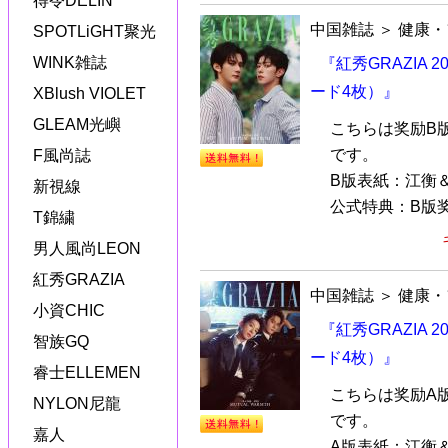
得令DELIN
中国雑誌
＞
健康・
SPOTLiGHT聚光
WINK雑誌
『紅秀GRAZIA
ード4枚）』
XBlush VIOLET
GLEAM光嶼
こちらは奖励B
です。
F風尚誌
B版表紙：江衡
新視線
公式特典：B版奖
T錦繍
男人風尚LEON
紅秀GRAZIA
中国雑誌
＞
健康・
小資CHIC
『紅秀GRAZIA
智族GQ
ード4枚）』
睿士ELLEMEN
こちらは奖励A
NYLON尼龍
です。
嘉人
A版表紙：江衡