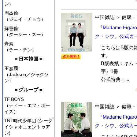
ン）
周杰倫
中国雑誌
＞
健康・
（ジェイ・チョウ）
『Madame Fi
蘇慧倫
（ターシー・スー）
ク・シウ、公式カ
齊秦
こちらはB版の
（チー・チン）
す。
= 日本韓国 =
B版表紙：キム
王嘉爾
宇）1冊
（Jackson／ジャクソ
公式特典：...
ン）
= グループ =
TF BOYS
（ティー・エフ・ボー
中国雑誌
＞
健康・
イズ）
『Madame Fi
TNT時代少年団 (シーダ
ク・シウ、公式カ
イシャオニェントゥア
ン)
こちらはA版の