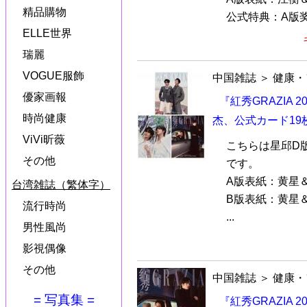
精品購物
公式特典：A版奖
ELLE世界
瑞麗
VOGUE服飾
中国雑誌
＞
健康・
優家画報
『紅秀GRAZIA 
時尚健康
杰、公式カード19
ViVi昕薇
こちらは星邱D
その他
です。
A版表紙：黄星
台湾雑誌（繁体字）
B版表紙：黄星
流行時尚
...
男性風尚
影視偶像
その他
中国雑誌
＞
健康・
= 写真集 =
『紅秀GRAZIA