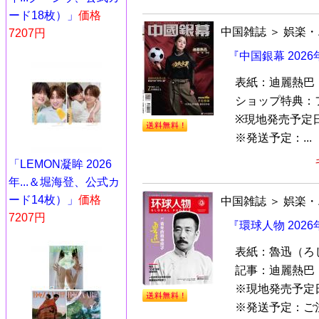
ード18枚）」
価格
中国雑誌
＞
娯楽・
7207円
『中国銀幕 202
表紙：迪麗熱巴
ショップ特典：
※現地発売予定
※発送予定：...
「LEMON凝眸 2026
年...＆堀海登、公式カ
ード14枚）」
価格
中国雑誌
＞
娯楽・
7207円
『環球人物 202
表紙：魯迅（ろ
記事：迪麗熱巴
※現地発売予定
※発送予定：ご注文