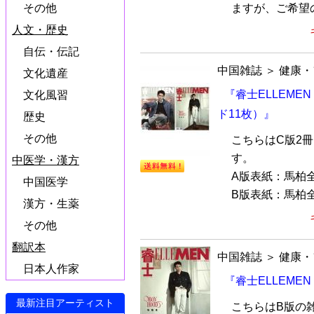
ますが、ご希望の
その他
人文・歴史
自伝・伝記
中国雑誌
＞
健康・
文化遺産
『睿士ELLEME
文化風習
ド11枚）』
歴史
その他
こちらはC版2
す。
中医学・漢方
A版表紙：馬柏
中国医学
B版表紙：馬柏全
漢方・生薬
その他
翻訳本
中国雑誌
＞
健康・
日本人作家
『睿士ELLEME
最新注目アーティスト
こちらはB版の