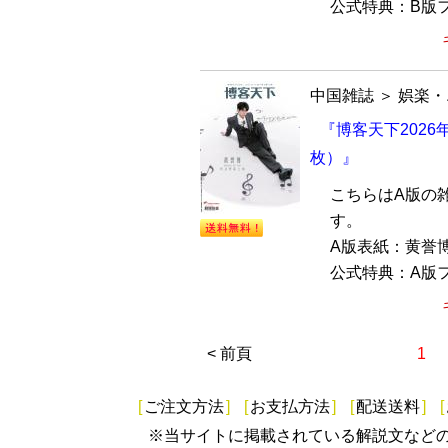
公式特典：B版フ
中国雑誌
＞
娯楽・
『博客天下2026
枚）』
こちらはA版の
す。
A版表紙：黄誉
公式特典：A版フ
< 前頁
1
[
ご注文方法
]
[
お支払方法
]
[
配送送料
]
[
※当サイトに掲載されている解説文など