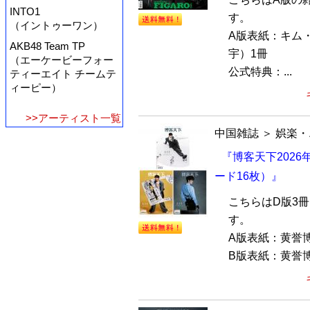
INTO1
す。
（イントゥーワン）
A版表紙：キム
AKB48 Team TP
宇）1冊
（エーケービーフォー
公式特典：...
ティーエイト チームテ
ィーピー）
>>アーティスト一覧
中国雑誌
＞
娯楽・
『博客天下2026
ード16枚）』
こちらはD版3
す。
A版表紙：黄誉
B版表紙：黄誉博