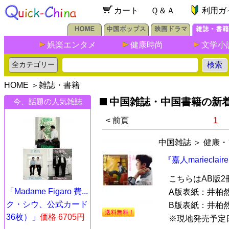
カート
Ｑ＆Ａ
利用ガ
娯楽エンタメ
健康時尚
文学小
HOME
＞
雑誌・書籍
中国雑誌・中国書籍の新
今、話題の人気雑誌
< 前頁
1
中国雑誌
＞
健康・
『嘉人mariecla
こちらはAB版
「Madame Figaro 費...
A版表紙：井柏
ク・シウ、公式カード
B版表紙：井柏
36枚）」
価格 6705円
※現地発売予定日：