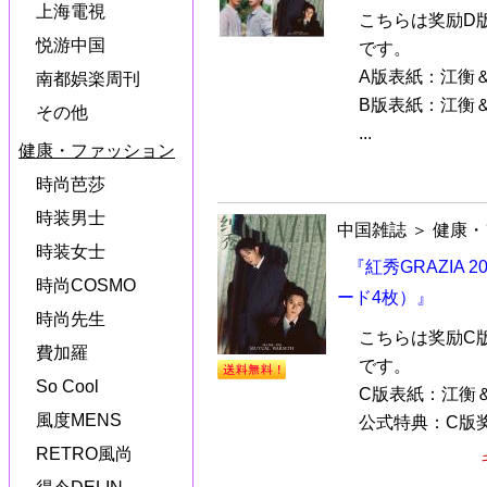
上海電視
こちらは奖励D
悦游中国
です。
A版表紙：江衡
南都娯楽周刊
B版表紙：江衡
その他
...
健康・ファッション
時尚芭莎
時装男士
中国雑誌
＞
健康・
時装女士
『紅秀GRAZIA
時尚COSMO
ード4枚）』
時尚先生
こちらは奖励C
費加羅
です。
So Cool
C版表紙：江衡
風度MENS
公式特典：C版奖
RETRO風尚