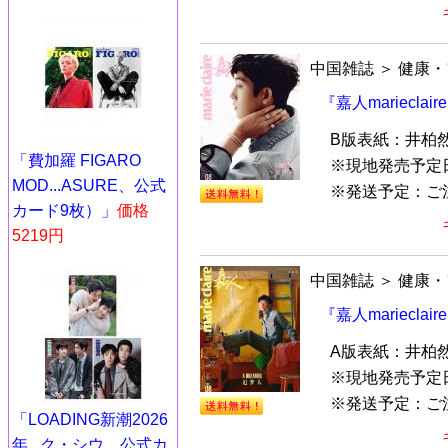
中国雑誌
＞
健康・
『嘉人mariecla
B版表紙：井柏
「費加羅 FIGARO
※現地発売予定
MOD...ASURE、公式
※発送予定：ご
カード9枚）」
価格
5219円
中国雑誌
＞
健康・
『嘉人mariecla
A版表紙：井柏
※現地発売予定
※発送予定：ご
「LOADING新潮2026
年...ク・シウ、公式カ