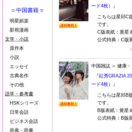
ード4枚）』
= 中国書籍 =
こちらは星邱C
明星娯楽
です。
影視漫画
C版表紙：黄星
文学・小説
公式特典：C版黄
原作本
小説
中国雑誌
＞
健康・
エッセイ
古典名作
『紅秀GRAZIA
ード4枚）』
その他
語学・参考書
こちらは星邱B
です。
HSKシリーズ
B版表紙：黄星
日常会話
公式特典：B版星
ビジネス会話
辞典・辞書