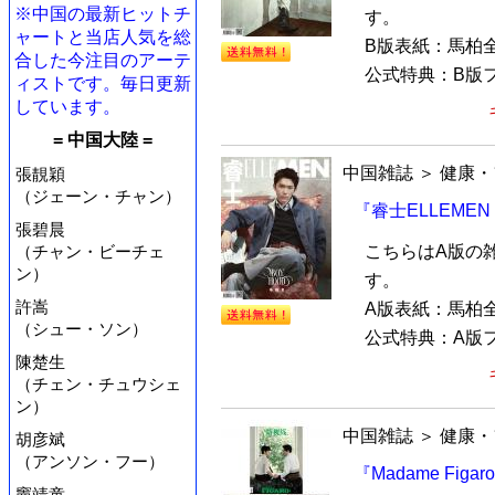
※中国の最新ヒットチ
す。
ャートと当店人気を総
B版表紙：馬柏
合した今注目のアーテ
公式特典：B版フ
ィストです。毎日更新
しています。
= 中国大陸 =
中国雑誌
＞
健康・
張靚穎
（ジェーン・チャン）
『睿士ELLEME
張碧晨
こちらはA版の
（チャン・ビーチェ
ン）
す。
許嵩
A版表紙：馬柏
（シュー・ソン）
公式特典：A版フ
陳楚生
（チェン・チュウシェ
ン）
中国雑誌
＞
健康・
胡彦斌
（アンソン・フー）
『Madame Fig
竇靖童