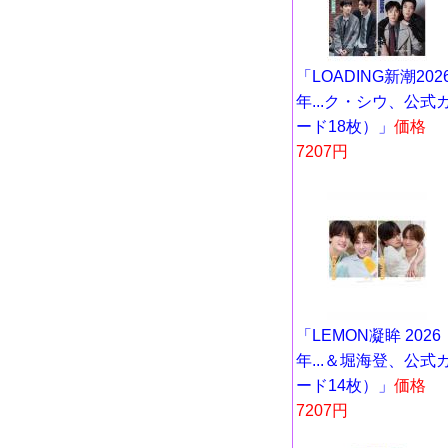
「LOADING新潮202
年...ク・シウ、公式
ード18枚）」
価格
7207円
「LEMON凝眸 2026
年...＆堀海登、公式
ード14枚）」
価格
7207円