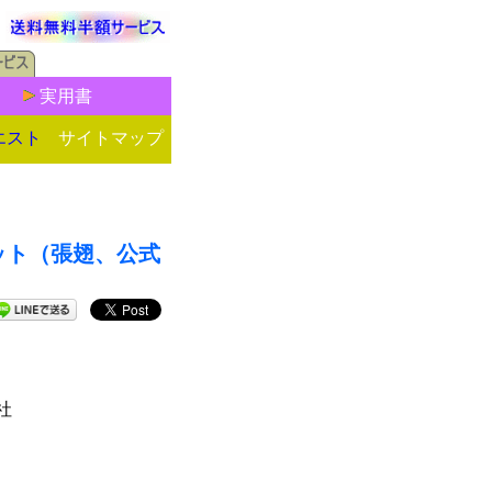
実用書
エスト
サイトマップ
冊セット（張翅、公式
社