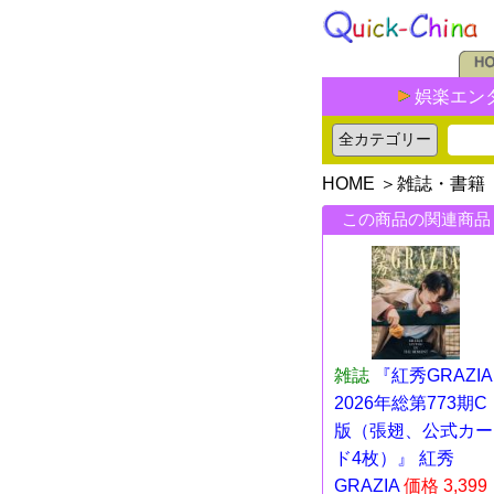
娯楽エン
HOME
＞
雑誌・書籍
この商品の関連商品
雑誌
『紅秀GRAZIA
2026年総第773期C
版（張翅、公式カー
ド4枚）』 紅秀
GRAZIA
価格 3,399