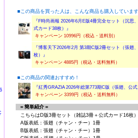
■この商品を買った人は、こんな商品も購入していま
『F時尚画報 2026年6月E版4冊完全セット（沉思
式カード38枚）』
キャンペーン 10996円（税込・送料別）
『博客天下2026年2月 第3期C版2冊セット（張翅
枚）』
キャンペーン 4885円（税込・送料無料）
■この商品の関連おすすめ！
『紅秀GRAZIA 2026年総第773期C版（張翅、公
6
キャンペーン 3399円（税込・送料無料）
= 簡単紹介 =
客
こちらはD版3冊セット（雑誌3冊＋公式カード16枚
A版表紙：張翅（チャン・チー）1冊
B版表紙：張翅（チャン・チー）1冊