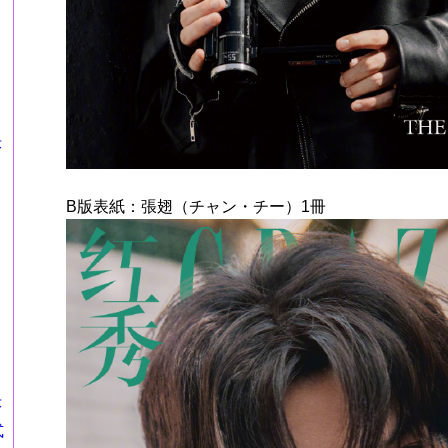
莎
B版表紙：張翅（チャン・チー）1冊
莎
式