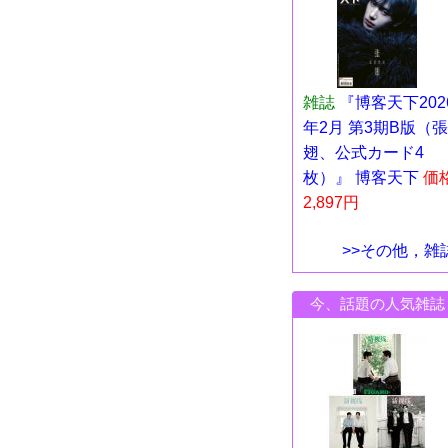
雑誌
『博客天下202
年2月 第3期B版（張
翅、公式カード4
枚）』 博客天下
価
2,897円
>>その他，雑
今、話題の人気雑誌