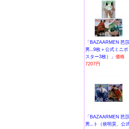
「BAZAARMEN 芭
男...9枚＋公式ミニポ
スター3枚）」
価格
7207円
「BAZAARMEN 芭
男...ト（侯明昊、公