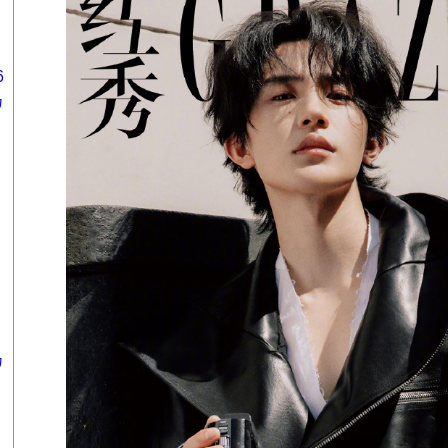
6
カ
カ