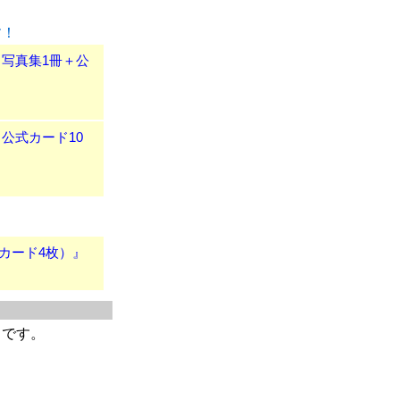
す！
、写真集1冊＋公
、公式カード10
式カード4枚）』
）です。