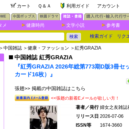
カート
Ｑ＆Ａ
利用ガイド
アカウント
タメ
健康時尚
文学小説
参考書
検索ガイド
リク
＞
中国雑誌
＞
健康・ファッション
＞
紅秀GRAZIA
中国雑誌 紅秀GRAZIA
『紅秀GRAZIA 2026年総第773期D版3
カード16枚）』
張翅>> 掲載の中国雑誌はこちら
<<張翅の新着Eメールが欲しい方！
著者／発行
婦女之友雑誌
リリース日
2026-07-06
ISSN等
1674-3660