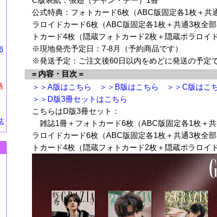
C版表紙：張翅（チャン・チー）1冊
公式特典：フォトカード6枚（ABC版固定各1枚＋共
ラロイドカード6枚（ABC版固定各1枚＋共通3枚全
トカード4枚（隠蔵フォトカード2枚＋隠蔵ポラロイ
※現地発売予定日：7-8月（予約商品です）
6
※発送予定：ご注文後60日以内をめどに発送の予定
= 内容・目次 =
格
＞＞A版はこちら
＞＞B版はこちら
＞＞C版はこ
＞＞D版3冊セットはこちら
こちらはD版3冊セット：
誌
雑誌1冊＋フォトカード6枚（ABC版固定各1枚＋共
ラロイドカード6枚（ABC版固定各1枚＋共通3枚全
トカード4枚（隠蔵フォトカード2枚＋隠蔵ポラロイ