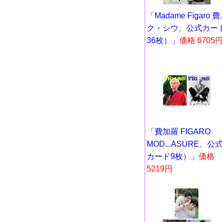
「Madame Figaro 費..
ク・シウ、公式カー
36枚）」
価格 6705
「費加羅 FIGARO
MOD...ASURE、公
カード9枚）」
価格
5219円