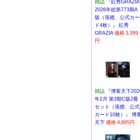
雑誌
『紅秀GRAZIA
2026年総第773期A
版（張翅、公式カー
ド4枚）』 紅秀
GRAZIA
価格 3,399
円
雑誌
『博客天下202
年2月 第3期C版2冊
セット（張翅、公式
カード10枚）』 博
天下
価格 4,885円