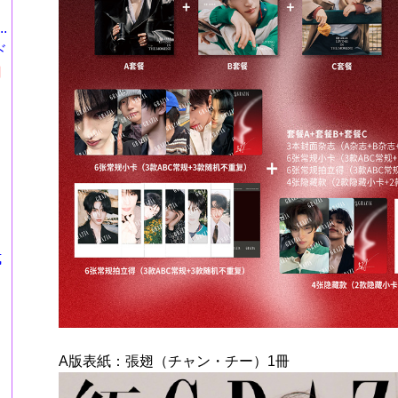
.
ド
円
式
A版表紙：張翅（チャン・チー）1冊