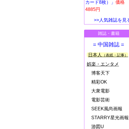
カード8枚）」
価格
4885円
>>人気雑誌を見
雑誌・書籍
= 中国雑誌 =
日本人
（表紙・記事）
娯楽・エンタメ
博客天下
精彩OK
大衆電影
電影芸術
SEEK風尚画報
STARRY星光画報
游図U