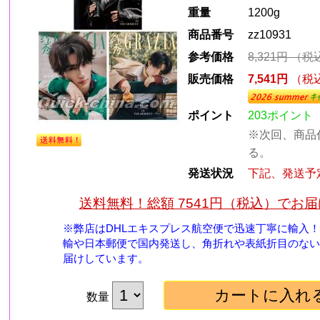
重量
1200g
商品番号
zz10931
参考価格
8,321円
（税
販売価格
7,541円
（税
ポイント
203ポイント
※次回、商品
る。
発送状況
下記、発送予
送料無料！総額 7541円（税込）でお
※弊店はDHLエキスプレス航空便で迅速丁寧に輸入
輸や日本郵便で国内発送し、角折れや表紙折目のない
届けしています。
数量