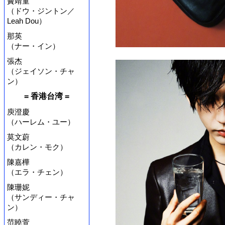
竇靖童
（ドウ・ジントン／
Leah Dou）
那英
（ナー・イン）
張杰
（ジェイソン・チャ
ン）
= 香港台湾 =
庾澄慶
（ハーレム・ユー）
莫文蔚
（カレン・モク）
陳嘉樺
（エラ・チェン）
陳珊妮
（サンディー・チャ
ン）
范曉萱