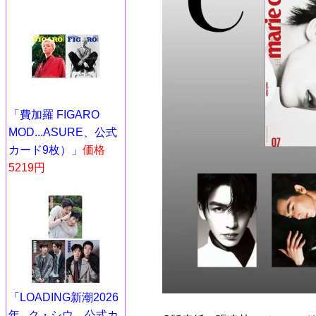
「費加羅 FIGARO
MOD...ASURE、公式
カード9枚）」
価格
5219円
「LOADING新潮2026
年...ク・シウ、公式カ