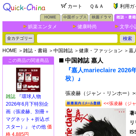
カート
Ｑ＆Ａ
利用ガ
娯楽エンタメ
健康時尚
文学小
HOME
＞
雑誌・書籍
＞
中国雑誌
＞
健康・ファッション
＞
嘉
中国雑誌 嘉人
この商品の関連商品
『嘉人marieclaire 
枚）』
張凌赫（ジャン・リンホー）>
雑誌
『環球人物
<<張凌赫（ジ
2026年6月下特別企
画（張凌赫、別冊＋
著
マグネット＋折込ポ
リ
スター）』 その他
価
I
格 4,885円