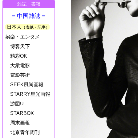
雑誌・書籍
= 中国雑誌 =
日本人
（表紙・記事）
娯楽・エンタメ
博客天下
精彩OK
大衆電影
電影芸術
SEEK風尚画報
STARRY星光画報
游図U
STARBOX
周末画報
北京青年周刊