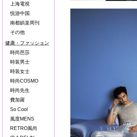
上海電視
悦游中国
南都娯楽周刊
その他
健康・ファッション
時尚芭莎
時装男士
時装女士
時尚COSMO
時尚先生
費加羅
So Cool
風度MENS
RETRO風尚