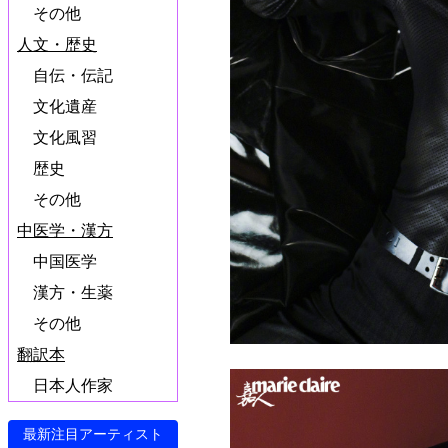
その他
人文・歴史
自伝・伝記
文化遺産
文化風習
歴史
その他
中医学・漢方
中国医学
漢方・生薬
その他
翻訳本
日本人作家
最新注目アーティスト