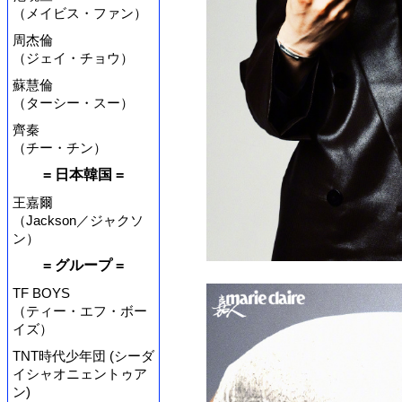
（メイビス・ファン）
周杰倫
（ジェイ・チョウ）
蘇慧倫
（ターシー・スー）
齊秦
（チー・チン）
= 日本韓国 =
王嘉爾
（Jackson／ジャクソ
ン）
= グループ =
TF BOYS
（ティー・エフ・ボー
イズ）
TNT時代少年団 (シーダ
イシャオニェントゥア
ン)