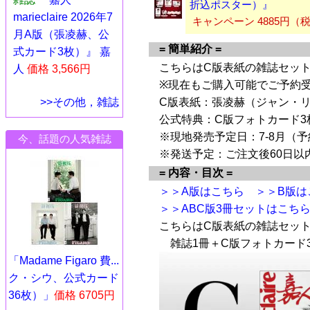
折込ポスター）』
marieclaire 2026年7
キャンペーン 4885円（
月A版（張凌赫、公
= 簡単紹介 =
式カード3枚）』 嘉
こちらはC版表紙の雑誌セット
人
価格 3,566円
※現在もご購入可能でご予約
C版表紙：張凌赫（ジャン・リ
>>その他，雑誌
公式特典：C版フォトカード3
※現地発売予定日：7-8月（
今、話題の人気雑誌
※発送予定：ご注文後60日以
= 内容・目次 =
＞＞A版はこちら
＞＞B版は
＞＞ABC版3冊セットはこち
こちらはC版表紙の雑誌セッ
雑誌1冊＋C版フォトカード
「Madame Figaro 費...
ク・シウ、公式カード
36枚）」
価格 6705円