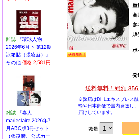
重
商
参
販
雑誌
『環球人物
2026年6月下 第12期
ポ
冰箱貼（張凌赫）』
その他
価格 2,581円
発
送料無料！総額 35
※弊店はDHLエキスプレス
輸や日本郵便で国内発送し、
届けしています。
雑誌
『嘉人
marieclaire 2026年7
月ABC版3冊セット
数量
（張凌赫、公式カー