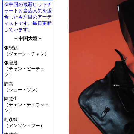
※中国の最新ヒットチ
ャートと当店人気を総
合した今注目のアーテ
ィストです。毎日更新
しています。
= 中国大陸 =
張靚穎
（ジェーン・チャン）
張碧晨
（チャン・ビーチェ
ン）
許嵩
（シュー・ソン）
陳楚生
（チェン・チュウシェ
ン）
胡彦斌
（アンソン・フー）