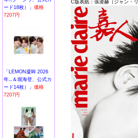
C版表紙：張凌赫（ジャン・リ
ード18枚）」
価格
7207円
「LEMON凝眸 2026
年...＆堀海登、公式カ
ード14枚）」
価格
7207円