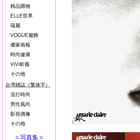
精品購物
ELLE世界
瑞麗
VOGUE服飾
優家画報
時尚健康
ViVi昕薇
その他
台湾雑誌（繁体字）
流行時尚
男性風尚
影視偶像
その他
= 写真集 =