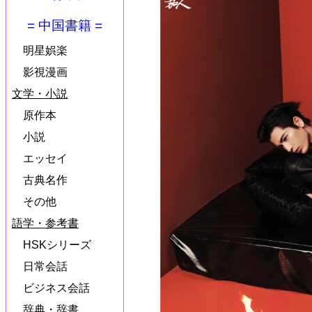
= 中国書籍 =
明星娯楽
影視漫画
文学・小説
原作本
小説
エッセイ
古典名作
その他
語学・参考書
HSKシリーズ
日常会話
ビジネス会話
辞典・辞書