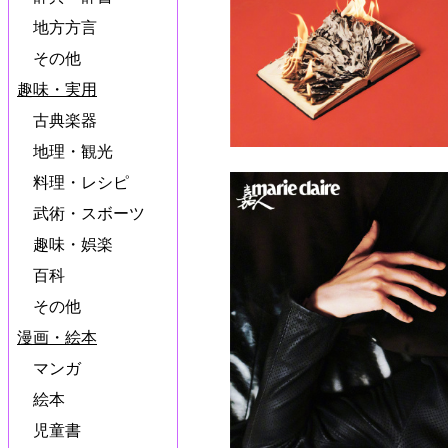
地方方言
その他
趣味・実用
古典楽器
地理・観光
料理・レシピ
武術・スボーツ
趣味・娯楽
百科
その他
漫画・絵本
マンガ
絵本
児童書