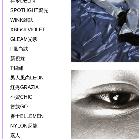
得令DELIN
SPOTLiGHT聚光
WINK雑誌
XBlush VIOLET
GLEAM光嶼
F風尚誌
新視線
T錦繍
男人風尚LEON
紅秀GRAZIA
小資CHIC
智族GQ
睿士ELLEMEN
NYLON尼龍
嘉人