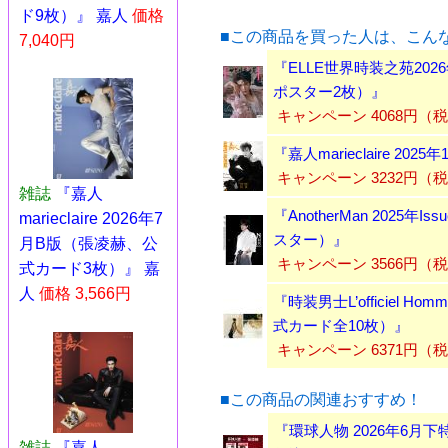
ド9枚）』 嘉人
価格
■この商品を買った人は、こん
7,040円
『ELLE世界時装之苑20
ポスター2枚）』
キャンペーン 4068円（
『嘉人marieclaire 20
キャンペーン 3232円（
雑誌
『嘉人
『AnotherMan 2025
marieclaire 2026年7
スター）』
月B版（張凌赫、公
キャンペーン 3566円（
式カード3枚）』 嘉
人
価格 3,566円
『時装男士L’officiel 
式カード全10枚）』
キャンペーン 6371円（
■この商品の関連おすすめ！
『環球人物 2026年6
雑誌
『嘉人