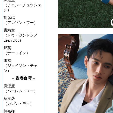
（チェン・チュウシェ
ン）
胡彦斌
（アンソン・フー）
竇靖童
（ドウ・ジントン／
Leah Dou）
那英
（ナー・イン）
張杰
（ジェイソン・チャ
ン）
= 香港台湾 =
庾澄慶
（ハーレム・ユー）
莫文蔚
（カレン・モク）
陳嘉樺