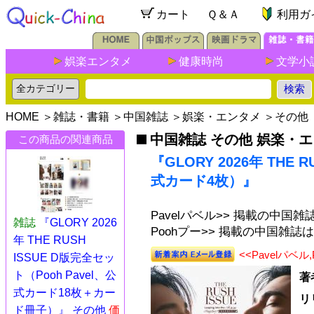
カート
Ｑ＆Ａ
利用ガ
娯楽エンタメ
健康時尚
文学小
HOME
＞
雑誌・書籍
＞
中国雑誌
＞
娯楽・エンタメ
＞
その他
中国雑誌 その他 娯楽・
この商品の関連商品
『GLORY 2026年 THE R
式カード4枚）』
Pavelパベル>> 掲載の中国
雑誌
『GLORY 2026
Poohプー>> 掲載の中国雑誌
年 THE RUSH
<<Pavelパ
ISSUE D版完全セッ
ト（Pooh Pavel、公
著
式カード18枚＋カー
リ
ド冊子）』 その他
価