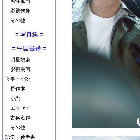
男性風尚
影視偶像
その他
= 写真集 =
= 中国書籍 =
明星娯楽
影視漫画
文学・小説
原作本
小説
エッセイ
古典名作
その他
語学・参考書