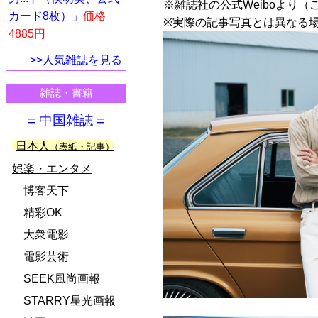
※雑誌社の公式Weiboより（
カード8枚）」
価格
※実際の記事写真とは異なる
4885円
>>人気雑誌を見る
雑誌・書籍
= 中国雑誌 =
日本人
（表紙・記事）
娯楽・エンタメ
博客天下
精彩OK
大衆電影
電影芸術
SEEK風尚画報
STARRY星光画報