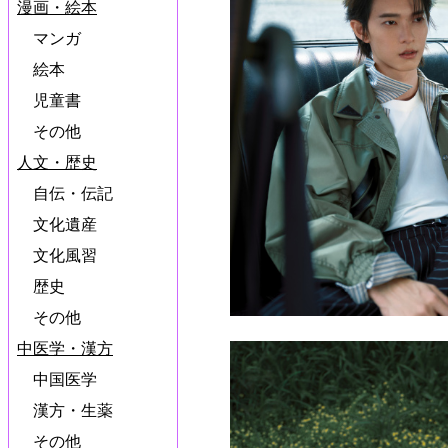
漫画・絵本
マンガ
絵本
児童書
その他
人文・歴史
自伝・伝記
文化遺産
文化風習
歴史
その他
中医学・漢方
中国医学
漢方・生薬
その他