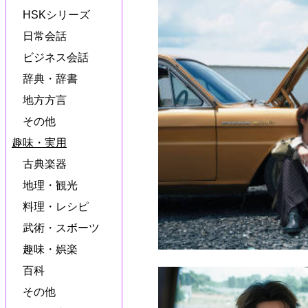
HSKシリーズ
日常会話
ビジネス会話
辞典・辞書
地方方言
その他
趣味・実用
古典楽器
地理・観光
料理・レシピ
武術・スボーツ
趣味・娯楽
百科
その他