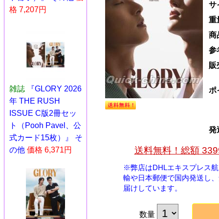
サ
格 7,207円
重
商
参
販
雑誌
『GLORY 2026
ポ
年 THE RUSH
ISSUE C版2冊セッ
ト（Pooh Pavel、公
発
式カード15枚）』 そ
送料無料！総額 33
の他
価格 6,371円
※弊店はDHLエキスプレス
輸や日本郵便で国内発送し、
届けしています。
数量