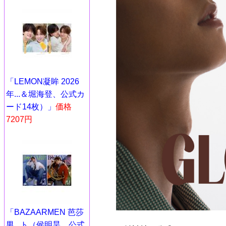
「LEMON凝眸 2026
年...＆堀海登、公式カ
ード14枚）」
価格
7207円
「BAZAARMEN 芭莎
男...ト（侯明昊、公式