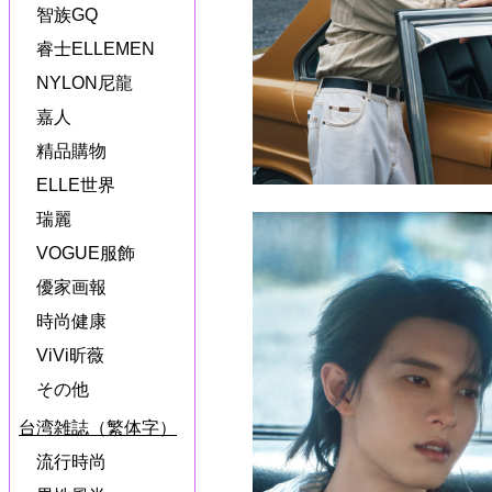
智族GQ
睿士ELLEMEN
NYLON尼龍
嘉人
精品購物
ELLE世界
瑞麗
VOGUE服飾
優家画報
時尚健康
ViVi昕薇
その他
台湾雑誌（繁体字）
流行時尚