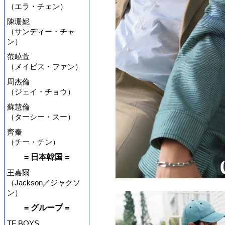
（エラ・チェン）
陳珊妮
（サンディー・チャ
ン）
范曉萱
（メイビス・ファン）
周杰倫
（ジェイ・チョウ）
蘇慧倫
（ターシー・スー）
齊秦
（チー・チン）
= 日本韓国 =
王嘉爾
（Jackson／ジャクソ
ン）
= グループ =
TF BOYS