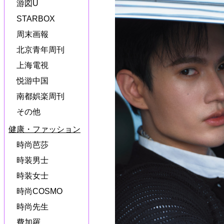
游図U
STARBOX
周末画報
北京青年周刊
上海電視
悦游中国
南都娯楽周刊
その他
健康・ファッション
時尚芭莎
時装男士
時装女士
時尚COSMO
時尚先生
費加羅