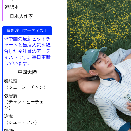
翻訳本
日本人作家
最新注目アーティスト
※中国の最新ヒットチ
ャートと当店人気を総
合した今注目のアーテ
ィストです。毎日更新
しています。
= 中国大陸 =
張靚穎
（ジェーン・チャン）
張碧晨
（チャン・ビーチェ
ン）
許嵩
（シュー・ソン）
陳楚生