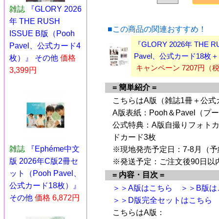
雑誌
『GLORY 2026
年 THE RUSH
■この商品の関連おすすめ！
ISSUE B版（Pooh
『GLORY 2026年 THE 
Pavel、公式カード4
Pavel、公式カード18
枚）』 その他
価格
キャンペーン 7207円（
3,399円
= 簡単紹介 =
こちらはA版（雑誌1冊＋公式
A版表紙：Pooh＆Pavel（
公式特典：A版自撮りフォトカ
ドカード3枚
雑誌
『Ephéme中文
※現地発売予定日：7-8月（
版 2026年C版2冊セ
※発送予定：ご注文後90日以
ット（Pooh Pavel、
= 内容・目次 =
公式カード18枚）』
＞＞A版はこちら
＞＞B版は
その他
価格 6,872円
＞＞D版完全セットはこちら
こちらはA版：