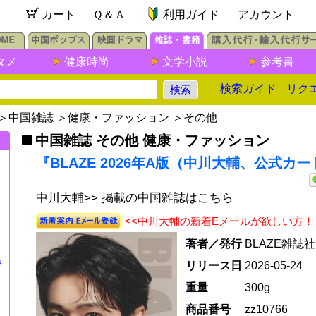
カート
Ｑ＆Ａ
利用ガイド
アカウント
タメ
健康時尚
文学小説
参考書
検索ガイド
リク
＞
中国雑誌
＞
健康・ファッション
＞
その他
中国雑誌 その他 健康・ファッション
『BLAZE 2026年A版（中川大輔、公式カ
中川大輔>> 掲載の中国雑誌はこちら
<<中川大輔の新着Eメールが欲しい方！
著者／発行
BLAZE雑誌社
中
リリース日
2026-05-24
重量
300g
商品番号
zz10766