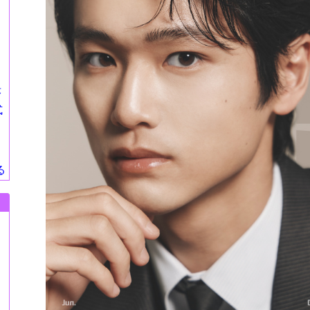
莎
式
る