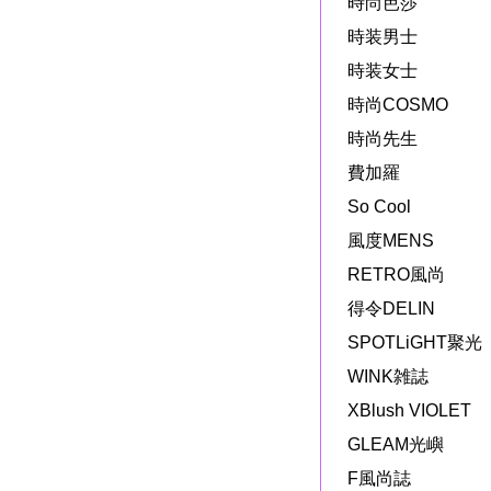
時尚芭莎
時装男士
時装女士
時尚COSMO
時尚先生
費加羅
So Cool
風度MENS
RETRO風尚
得令DELIN
SPOTLiGHT聚光
WINK雑誌
XBlush VIOLET
GLEAM光嶼
F風尚誌