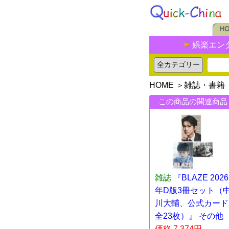
娯楽エン
HOME
＞
雑誌・書籍
この商品の関連商品
雑誌
『BLAZE 2026
年D版3冊セット（
川大輔、公式カード
全23枚）』 その他
価格 7,374円