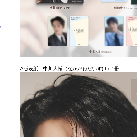
カ
A版表紙：中川大輔（なかがわだいすけ）1冊
莎