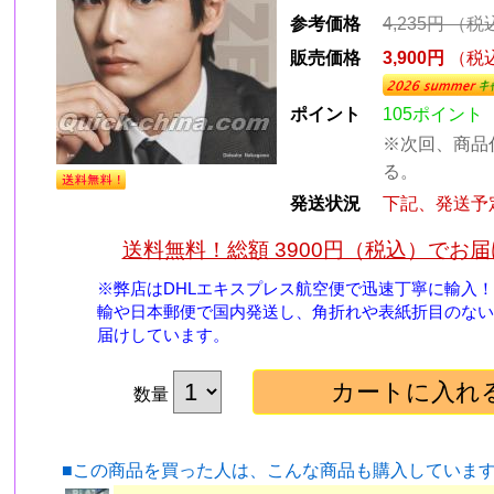
参考価格
4,235円
（税
販売価格
3,900円
（税
ポイント
105ポイント
※次回、商品
る。
発送状況
下記、発送予
送料無料！総額 3900円（税込）でお
※弊店はDHLエキスプレス航空便で迅速丁寧に輸入
輸や日本郵便で国内発送し、角折れや表紙折目のない
届けしています。
数量
■この商品を買った人は、こんな商品も購入していま