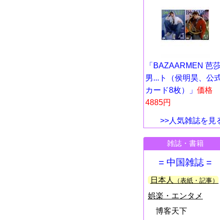
「BAZAARMEN 芭
男...ト（侯明昊、公
カード8枚）」
価格
4885円
>>人気雑誌を見
雑誌・書籍
= 中国雑誌 =
日本人
（表紙・記事）
娯楽・エンタメ
博客天下