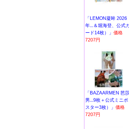
「LEMON凝眸 2026
年...＆堀海登、公式
ード14枚）」
価格
7207円
「BAZAARMEN 芭
男...9枚＋公式ミニポ
スター3枚）」
価格
7207円