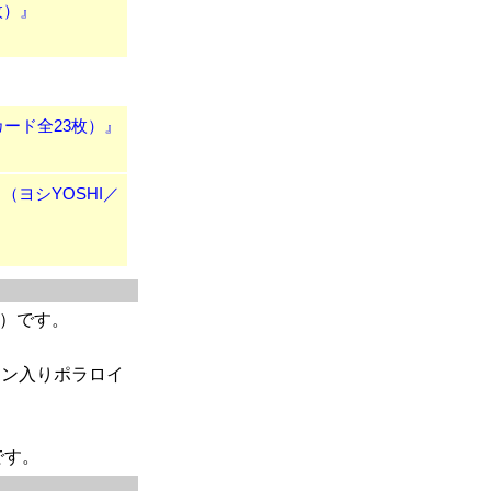
枚）』
カード全23枚）』
ト（ヨシYOSHI／
枚）です。
イン入りポラロイ
です。