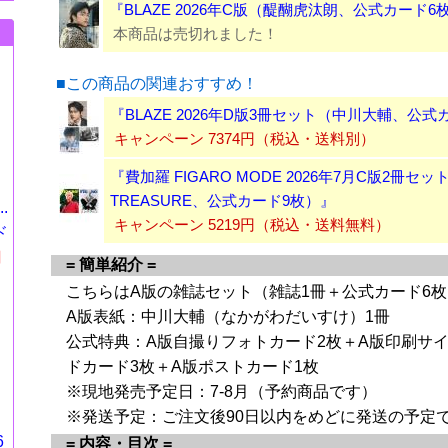
『BLAZE 2026年C版（醍醐虎汰朗、公式カード6
本商品は売切れました！
■この商品の関連おすすめ！
『BLAZE 2026年D版3冊セット（中川大輔、公式
キャンペーン 7374円（税込・送料別）
『費加羅 FIGARO MODE 2026年7月C版2冊セッ
TREASURE、公式カード9枚）』
.
キャンペーン 5219円（税込・送料無料）
ド
円
= 簡単紹介 =
こちらはA版の雑誌セット（雑誌1冊＋公式カード6
A版表紙：中川大輔（なかがわだいすけ）1冊
公式特典：A版自撮りフォトカード2枚＋A版印刷サ
ドカード3枚＋A版ポストカード1枚
※現地発売予定日：7-8月（予約商品です）
※発送予定：ご注文後90日以内をめどに発送の予定
6
= 内容・目次 =