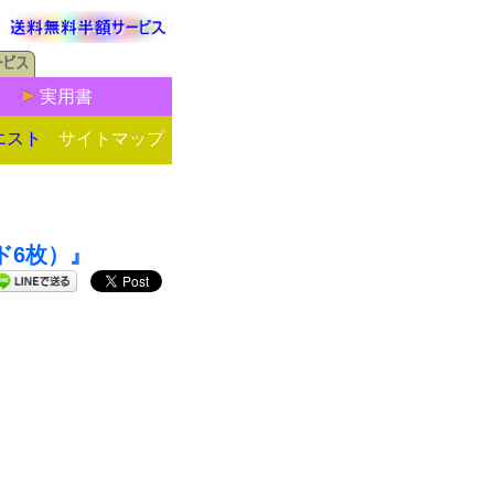
実用書
エスト
サイトマップ
ード6枚）』