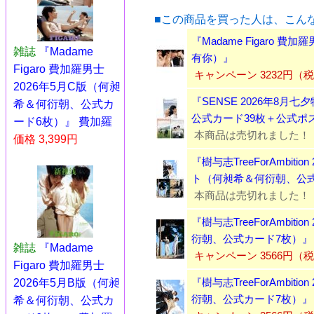
■この商品を買った人は、こん
『Madame Figaro 
雑誌
『Madame
有你）』
Figaro 費加羅男士
キャンペーン 3232円（
2026年5月C版（何昶
『SENSE 2026年8
希＆何衍朝、公式カ
公式カード39枚＋公式ポ
ード6枚）』 費加羅
本商品は売切れました！
価格 3,399円
『樹与志TreeForAmbit
ト（何昶希＆何衍朝、公式
本商品は売切れました！
『樹与志TreeForAmbit
衍朝、公式カード7枚）』
雑誌
『Madame
キャンペーン 3566円（
Figaro 費加羅男士
『樹与志TreeForAmbit
2026年5月B版（何昶
衍朝、公式カード7枚）』
希＆何衍朝、公式カ