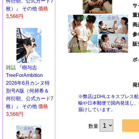
何衍朝、公式カード7
サ
枚）』 その他
価格
重
3,566円
商
参
販
ポ
雑誌
『樹与志
TreeForAmbition
2026年6月カンヌ特
発
別号A版（何昶希＆
※弊店はDHLエキスプレス
何衍朝、公式カード7
輸や日本郵便で国内発送し、
枚）』 その他
価格
届けしています。
3,566円
数量