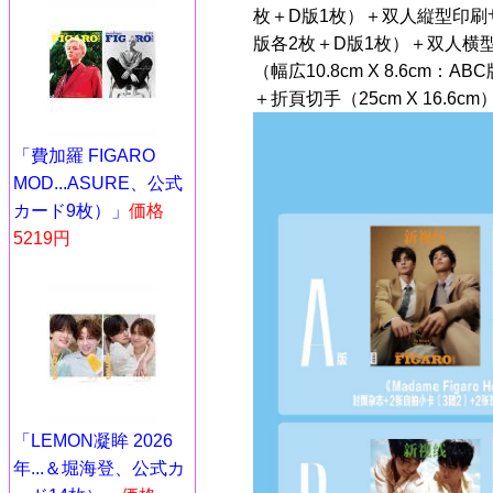
枚＋D版1枚）＋双人縦型印刷
版各2枚＋D版1枚）＋双人横
（幅広10.8cm X 8.6cm
＋折頁切手（25cm X 16.6cm
「費加羅 FIGARO
MOD...ASURE、公式
カード9枚）」
価格
5219円
「LEMON凝眸 2026
年...＆堀海登、公式カ