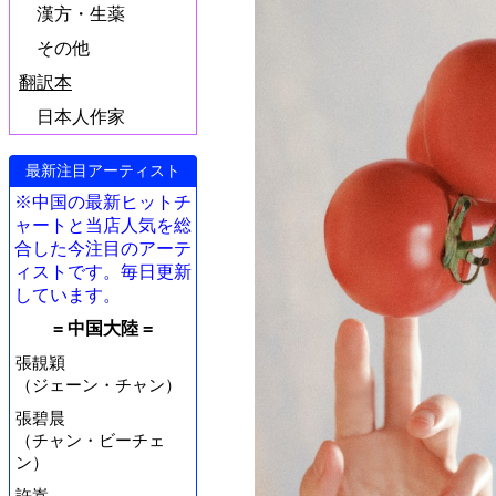
漢方・生薬
その他
翻訳本
日本人作家
最新注目アーティスト
※中国の最新ヒットチ
ャートと当店人気を総
合した今注目のアーテ
ィストです。毎日更新
しています。
= 中国大陸 =
張靚穎
（ジェーン・チャン）
張碧晨
（チャン・ビーチェ
ン）
許嵩