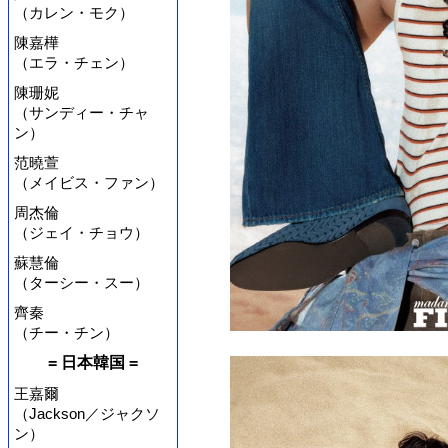
（カレン・モク）
陳嘉樺
（エラ・チェン）
陳珊妮
（サンディー・チャ
ン）
范曉萱
（メイビス・ファン）
周杰倫
（ジェイ・チョウ）
蘇慧倫
（ターシー・スー）
齊秦
（チー・チン）
= 日本韓国 =
王嘉爾
（Jackson／ジャクソ
ン）