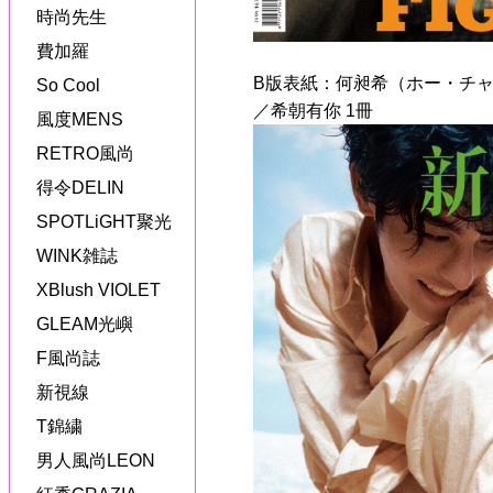
時尚先生
費加羅
B版表紙：何昶希（ホー・チ
So Cool
／希朝有你 1冊
風度MENS
RETRO風尚
得令DELIN
SPOTLiGHT聚光
WINK雑誌
XBlush VIOLET
GLEAM光嶼
F風尚誌
新視線
T錦繍
男人風尚LEON