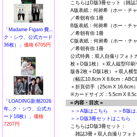
こちらはD版3冊セット（雑誌
A版表紙：何昶希（ホー・チ
／希朝有你 1冊
B版表紙：何昶希（ホー・チ
「Madame Figaro 費...
／希朝有你 1冊
ク・シウ、公式カード
C版表紙：何昶希（ホー・チ
36枚）」
価格 6705円
／希朝有你 1冊
公式特典：双人自撮りフォトカード7
枚＋D版1枚）＋双人縦型印刷
版各2枚＋D版1枚）＋双人横
（幅広10.8cm X 8.6cm
＋折頁切手（25cm X 16.6cm
※カードサイズ：5.5cm X 8.5
「LOADING新潮2026
= 内容・目次 =
年...ク・シウ、公式カ
＞＞A版はこちら
＞＞B版は
ード18枚）」
価格
＞＞D版3冊セットはこちら
7207円
こちらはD版3冊セット：
雑誌3冊＋双人自撮りフォトカード