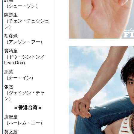
（シュー・ソン）
陳楚生
（チェン・チュウシェ
ン）
胡彦斌
（アンソン・フー）
竇靖童
（ドウ・ジントン／
Leah Dou）
那英
（ナー・イン）
張杰
（ジェイソン・チャ
ン）
= 香港台湾 =
庾澄慶
（ハーレム・ユー）
莫文蔚