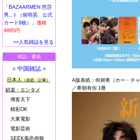
「BAZAARMEN 芭莎
男...ト（侯明昊、公式
カード8枚）」
価格
4885円
>>人気雑誌を見る
雑誌・書籍
= 中国雑誌 =
日本人
A版表紙：何昶希（ホー・チ
（表紙・記事）
／希朝有你 1冊
娯楽・エンタメ
博客天下
精彩OK
大衆電影
電影芸術
SEEK風尚画報