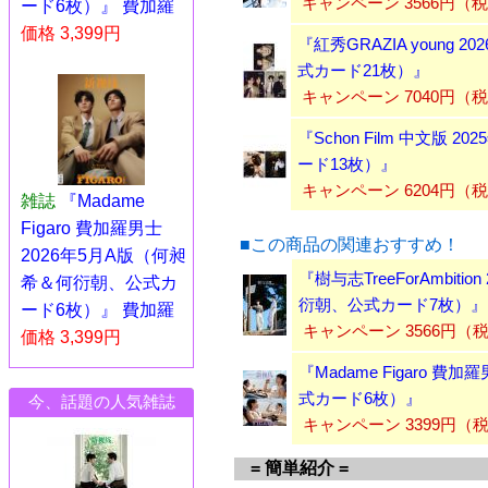
キャンペーン 3566円（
ード6枚）』 費加羅
価格 3,399円
『紅秀GRAZIA young
式カード21枚）』
キャンペーン 7040円（
『Schon Film 中文版
ード13枚）』
キャンペーン 6204円（
雑誌
『Madame
Figaro 費加羅男士
■この商品の関連おすすめ！
2026年5月A版（何昶
『樹与志TreeForAmbi
希＆何衍朝、公式カ
衍朝、公式カード7枚）』
ード6枚）』 費加羅
キャンペーン 3566円
価格 3,399円
『Madame Figaro 
式カード6枚）』
今、話題の人気雑誌
キャンペーン 3399円
= 簡単紹介 =