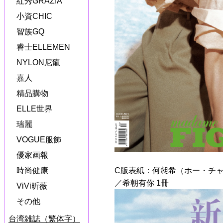
紅秀GRAZIA
小資CHIC
智族GQ
睿士ELLEMEN
NYLON尼龍
嘉人
精品購物
ELLE世界
瑞麗
VOGUE服飾
優家画報
C版表紙：何昶希（ホー・チ
時尚健康
／希朝有你 1冊
ViVi昕薇
その他
台湾雑誌（繁体字）