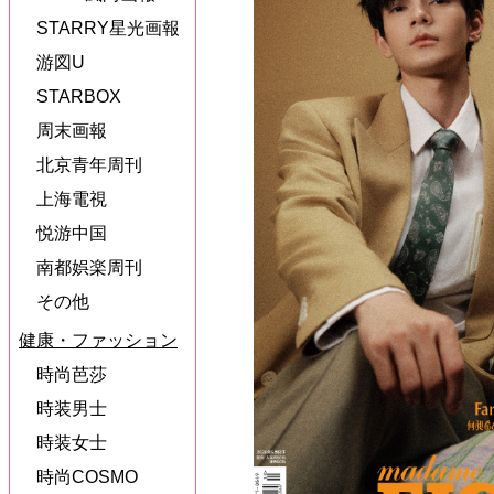
STARRY星光画報
游図U
STARBOX
周末画報
北京青年周刊
上海電視
悦游中国
南都娯楽周刊
その他
健康・ファッション
時尚芭莎
時装男士
時装女士
時尚COSMO