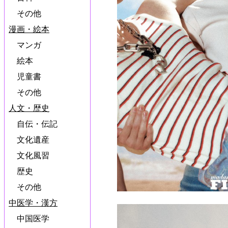
その他
漫画・絵本
マンガ
絵本
児童書
その他
人文・歴史
自伝・伝記
文化遺産
文化風習
歴史
その他
中医学・漢方
中国医学