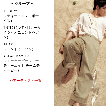
= グループ =
TF BOYS
（ティー・エフ・ボー
イズ）
TNT時代少年団 (シーダ
イシャオニェントゥア
ン)
INTO1
（イントゥーワン）
AKB48 Team TP
（エーケービーフォー
ティーエイト チームテ
ィーピー）
>>アーティスト一覧