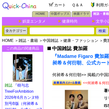
カート
Ｑ＆Ａ
利用ガ
娯楽エンタメ
健康時尚
文学小
HOME
＞
雑誌・書籍
＞
中国雑誌
＞
健康・ファッション
＞
費
中国雑誌 費加羅
この商品の関連商品
『Madame Figaro 
昶希＆何衍朝、公式カード
何昶希＆何衍朝>> 掲載の中
<<何昶希＆何
雑誌
『樹与志
著
TreeForAmbition
2026年6月カンヌ特
リ
別号B版（何昶希＆
I