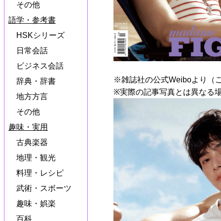
その他
語学・参考書
HSKシリーズ
日常会話
ビジネス会話
※雑誌社の公式Weiboより（
辞典・辞書
※実際の記事写真とは異なる
地方方言
その他
趣味・実用
古典楽器
地理・観光
料理・レシピ
武術・スボーツ
趣味・娯楽
百科