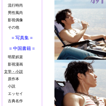
流行時尚
男性風尚
影視偶像
その他
= 写真集 =
= 中国書籍 =
明星娯楽
影視漫画
文学・小説
原作本
小説
エッセイ
古典名作