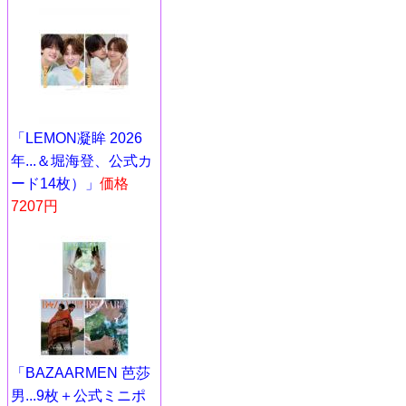
「LEMON凝眸 2026
年...＆堀海登、公式カ
ード14枚）」
価格
7207円
「BAZAARMEN 芭莎
男...9枚＋公式ミニポ