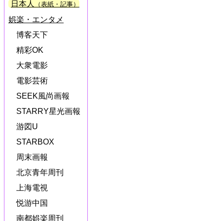
日本人
（表紙・記事）
娯楽・エンタメ
博客天下
精彩OK
大衆電影
電影芸術
SEEK風尚画報
STARRY星光画報
游図U
STARBOX
周末画報
北京青年周刊
上海電視
悦游中国
南都娯楽周刊