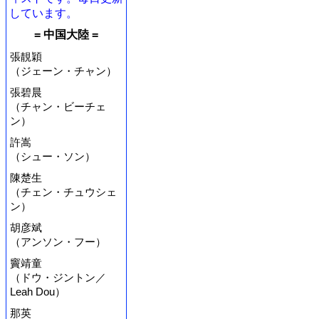
しています。
= 中国大陸 =
張靚穎
（ジェーン・チャン）
張碧晨
（チャン・ビーチェ
ン）
許嵩
（シュー・ソン）
陳楚生
（チェン・チュウシェ
ン）
胡彦斌
（アンソン・フー）
竇靖童
（ドウ・ジントン／
Leah Dou）
那英