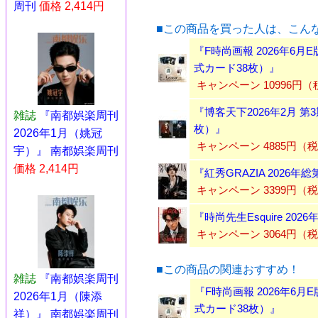
周刊
価格 2,414円
■この商品を買った人は、こん
『F時尚画報 2026年6
式カード38枚）』
キャンペーン 10996円
『博客天下2026年2月 
雑誌
『南都娯楽周刊
枚）』
2026年1月（姚冠
キャンペーン 4885円（
宇）』 南都娯楽周刊
価格 2,414円
『紅秀GRAZIA 2026
キャンペーン 3399円（
『時尚先生Esquire 20
キャンペーン 3064円（
■この商品の関連おすすめ！
雑誌
『南都娯楽周刊
『F時尚画報 2026年6
2026年1月（陳添
式カード38枚）』
祥）』 南都娯楽周刊