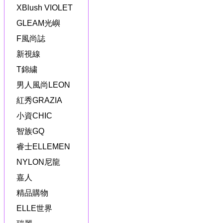
XBlush VIOLET
GLEAM光嶼
F風尚誌
新視線
T錦繍
男人風尚LEON
紅秀GRAZIA
小資CHIC
智族GQ
睿士ELLEMEN
NYLON尼龍
嘉人
精品購物
ELLE世界