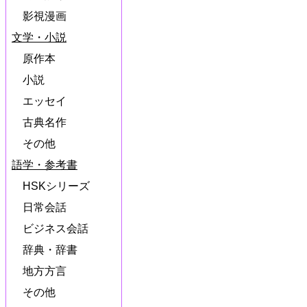
影視漫画
文学・小説
原作本
小説
エッセイ
古典名作
その他
語学・参考書
HSKシリーズ
日常会話
ビジネス会話
辞典・辞書
地方方言
その他