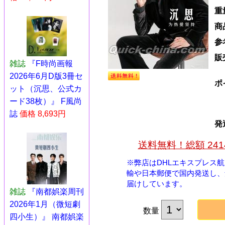
重
商
参
販
雑誌
『F時尚画報
2026年6月D版3冊セ
ポ
ット（沉思、公式カ
ード38枚）』 F風尚
誌
価格 8,693円
発
送料無料！総額 24
※弊店はDHLエキスプレス
輸や日本郵便で国内発送し、
届けしています。
雑誌
『南都娯楽周刊
2026年1月（微短劇
数量
四小生）』 南都娯楽