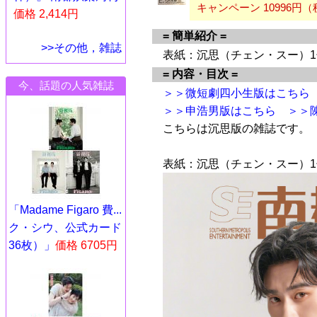
キャンペーン 10996円
価格 2,414円
= 簡単紹介 =
>>その他，雑誌
表紙：沉思（チェン・スー）1
= 内容・目次 =
今、話題の人気雑誌
＞＞微短劇四小生版はこちら
＞＞申浩男版はこちら
＞＞
こちらは沉思版の雑誌です。
表紙：沉思（チェン・スー）1
「Madame Figaro 費...
ク・シウ、公式カード
36枚）」
価格 6705円