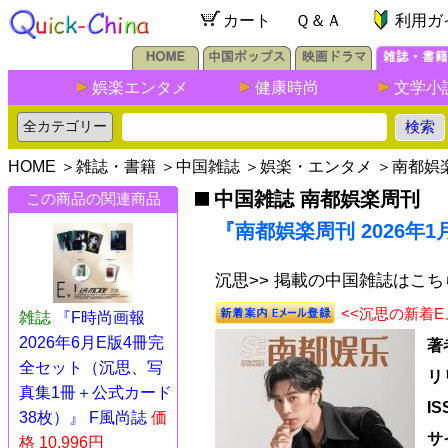
カート
Ｑ＆Ａ
利用ガ
娯楽エンタメ
健康時尚
文学小
HOME
＞
雑誌・書籍
＞
中国雑誌
＞
娯楽・エンタメ
＞
南都娯
中国雑誌 南都娯楽周刊
この商品の関連商品
『南都娯楽周刊 2026年
沉思>> 掲載の中国雑誌はこち
<<沉思の新着
雑誌
『F時尚画報
2026年6月E版4冊完
著
全セット（沉思、写
リ
真集1冊＋公式カード
I
38枚）』 F風尚誌
価
サ
格 10,996円