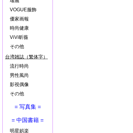
瑞麗
VOGUE服飾
優家画報
時尚健康
ViVi昕薇
その他
台湾雑誌（繁体字）
流行時尚
男性風尚
影視偶像
その他
= 写真集 =
= 中国書籍 =
明星娯楽