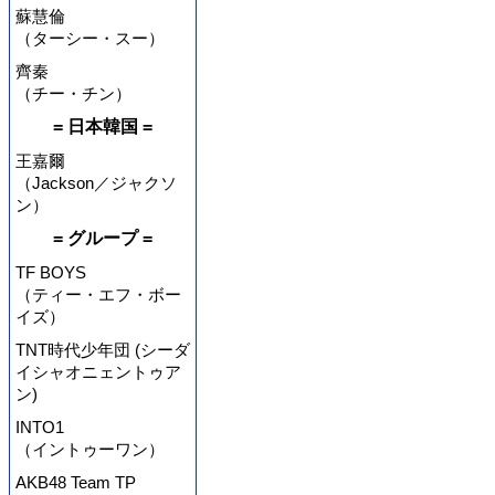
蘇慧倫
（ターシー・スー）
齊秦
（チー・チン）
= 日本韓国 =
王嘉爾
（Jackson／ジャクソ
ン）
= グループ =
TF BOYS
（ティー・エフ・ボー
イズ）
TNT時代少年団 (シーダ
イシャオニェントゥア
ン)
INTO1
（イントゥーワン）
AKB48 Team TP