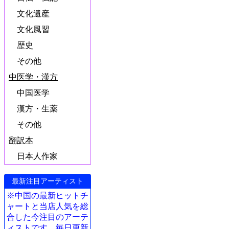
文化遺産
文化風習
歴史
その他
中医学・漢方
中国医学
漢方・生薬
その他
翻訳本
日本人作家
最新注目アーティスト
※中国の最新ヒットチ
ャートと当店人気を総
合した今注目のアーテ
ィストです。毎日更新