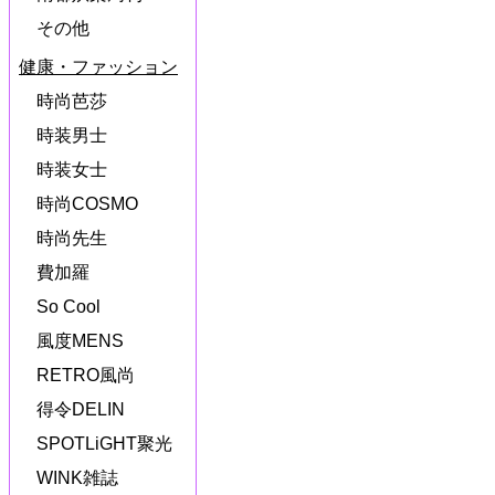
その他
健康・ファッション
時尚芭莎
時装男士
時装女士
時尚COSMO
時尚先生
費加羅
So Cool
風度MENS
RETRO風尚
得令DELIN
SPOTLiGHT聚光
WINK雑誌