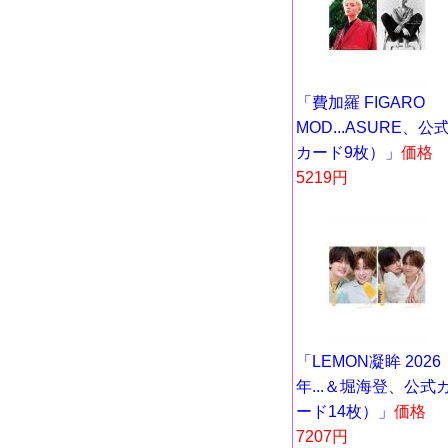
「費加羅 FIGARO
MOD...ASURE、公
カード9枚）」
価格
5219円
「LEMON凝眸 2026
年...＆堀海登、公式
ード14枚）」
価格
7207円