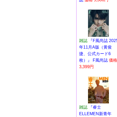
雑誌
『F風尚誌 202
年11月A版（黄俊
捷、公式カード6
枚）』 F風尚誌
価
3,399円
雑誌
『睿士
ELLEMEN新青年