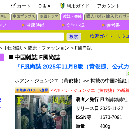
カート
Ｑ＆Ａ
利用ガイド
アカウント
タメ
健康時尚
文学小説
参考書
検索ガイド
リク
＞
中国雑誌
＞
健康・ファッション
＞
F風尚誌
中国雑誌 F風尚誌
『F風尚誌 2025年11月B版（黄俊捷、公式
ホアン・ジュンジエ（黄俊捷）>> 掲載の中国雑誌
<<ホアン・ジュンジエ（黄俊捷）の新
著者／発行
風尚誌雑誌社
5
ト
リリース日
2025-11-22
ISSN等
1673-7091
重量
400g