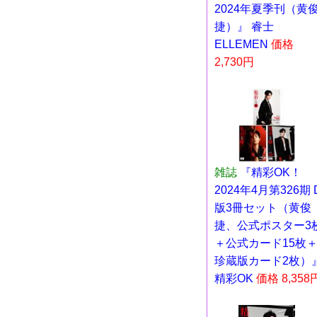
2024年夏季刊（黄
捷）』 睿士
ELLEMEN
価格
2,730円
雑誌
『精彩OK！
2024年4月第326期 
版3冊セット（黄俊
捷、公式ポスター3
＋公式カード15枚
珍蔵版カード2枚）
精彩OK
価格 8,358