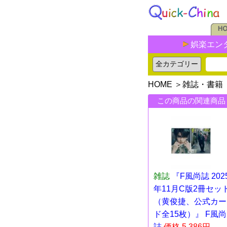
娯楽エン
HOME
＞
雑誌・書籍
この商品の関連商品
雑誌
『F風尚誌 202
年11月C版2冊セッ
（黄俊捷、公式カー
ド全15枚）』 F風尚
誌
価格 5,386円