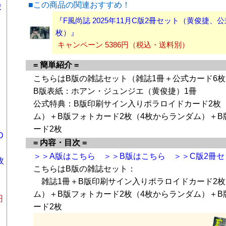
■この商品の関連おすすめ！
俊
『F風尚誌 2025年11月C版2冊セット（黄俊捷、
枚）』
キャンペーン 5386円（税込・送料別）
= 簡単紹介 =
こちらはB版の雑誌セット（雑誌1冊＋公式カード6
B版表紙：ホアン・ジュンジエ（黄俊捷）1冊
公式特典：B版印刷サイン入りポラロイドカード2枚
ム）＋B版フォトカード2枚（4枚からランダム）＋B
ード2枚
D
= 内容・目次 =
＞＞A版はこちら
＞＞B版はこちら
＞＞C版2冊
枚
こちらはB版の雑誌セット：
＋
雑誌1冊＋B版印刷サイン入りポラロイドカード2枚
』
ム）＋B版フォトカード2枚（4枚からランダム）＋B
円
ード2枚