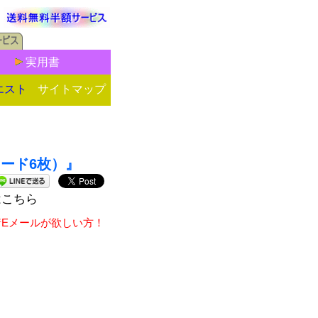
実用書
エスト
サイトマップ
カード6枚）』
はこちら
着Eメールが欲しい方！