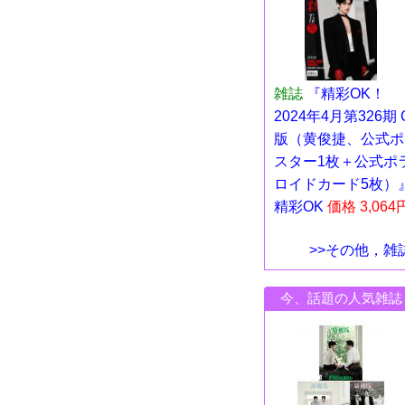
雑誌
『精彩OK！
2024年4月第326期 
版（黄俊捷、公式ポ
スター1枚＋公式ポ
ロイドカード5枚）
精彩OK
価格 3,064
>>その他，雑
今、話題の人気雑誌