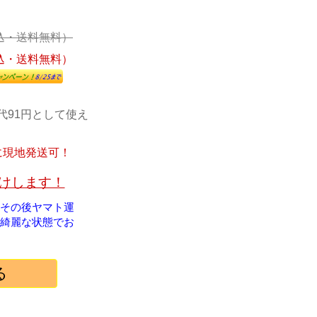
込・送料無料）
込・送料無料）
代91円として使え
に現地発送可！
届けします！
！その後ヤマト運
綺麗な状態でお