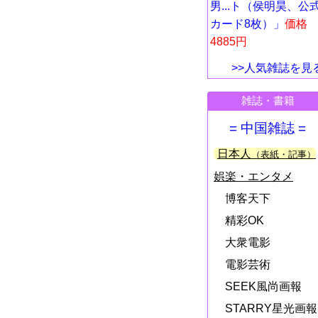
男...ト（侯明昊、公
カード8枚）」
価格
4885円
>>人気雑誌を見
雑誌・書籍
= 中国雑誌 =
日本人
（表紙・記事）
娯楽・エンタメ
博客天下
精彩OK
大衆電影
電影芸術
SEEK風尚画報
STARRY星光画報