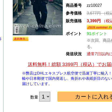
商品番号
zz10027
参考価格
3,677円
（税
販売価格
3,399円
（税
ポイント
91ポイント
5
※次回、商品
る。
発送状況
通常7日以内
格
送料無料！総額 3399円（税込）でお
※弊店はDHLエキスプレス航空便で迅速丁寧に輸入
輸や日本郵便で国内発送し、角折れや表紙折目のない
届けしています。
数量