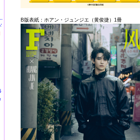
.
B版表紙：ホアン・ジュンジエ（黄俊捷）1冊
ド
円
6
カ