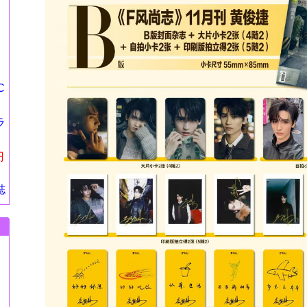
C
ラ
』
円
誌