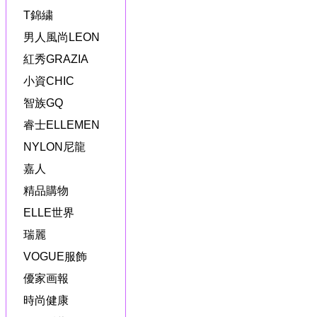
T錦繍
男人風尚LEON
紅秀GRAZIA
小資CHIC
智族GQ
睿士ELLEMEN
NYLON尼龍
嘉人
精品購物
ELLE世界
瑞麗
VOGUE服飾
優家画報
時尚健康