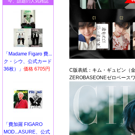
今、話題の人気雑誌
「Madame Figaro 費...
ク・シウ、公式カード
36枚）」
価格 6705円
C版表紙：キム・ギュビン（金
ZEROBASEONEゼロベース
「費加羅 FIGARO
MOD...ASURE、公式