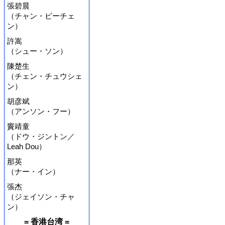
張碧晨
（チャン・ビーチェ
ン）
許嵩
（シュー・ソン）
陳楚生
（チェン・チュウシェ
ン）
胡彦斌
（アンソン・フー）
竇靖童
（ドウ・ジントン／
Leah Dou）
那英
（ナー・イン）
張杰
（ジェイソン・チャ
ン）
= 香港台湾 =