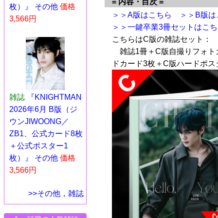
= 内容・目次 =
枚）』 その他
価格
＞＞A版はこちら
＞＞B版は
3,566円
＞＞一鍵卒業3冊セットはこち
こちらはC版の雑誌セット：
雑誌1冊＋C版自撮りフォト
ドカード3枚＋C版ハードポス
雑誌
『KNIGHTMAN
2026年6月 B版（ジ
ウンJIWOONG／
ZB1、公式カード8枚
＋公式ポスター1
枚）』 その他
価格
3,566円
>>その他，雑誌