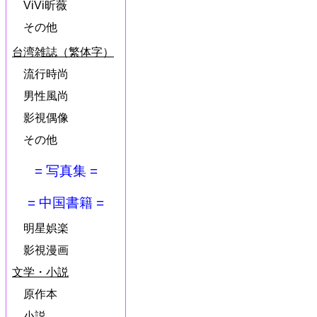
ViVi昕薇
その他
台湾雑誌（繁体字）
流行時尚
男性風尚
影視偶像
その他
= 写真集 =
= 中国書籍 =
明星娯楽
影視漫画
文学・小説
原作本
小説