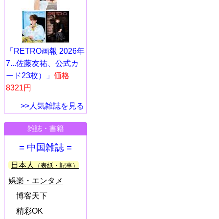
「RETRO画報 2026年
7...佐藤友祐、公式カ
ード23枚）」
価格
8321円
>>人気雑誌を見る
雑誌・書籍
= 中国雑誌 =
日本人
（表紙・記事）
娯楽・エンタメ
博客天下
精彩OK