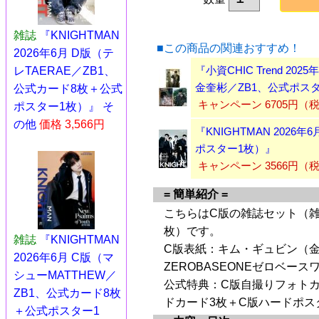
雑誌
『KNIGHTMAN
■この商品の関連おすすめ！
2026年6月 D版（テ
『小資CHIC Trend 
レTAERAE／ZB1、
金奎彬／ZB1、公式ポス
公式カード8枚＋公式
キャンペーン 6705円（
ポスター1枚）』 そ
の他
価格 3,566円
『KNIGHTMAN 2026
ポスター1枚）』
キャンペーン 3566円
= 簡単紹介 =
こちらはC版の雑誌セット（雑
枚）です。
雑誌
『KNIGHTMAN
C版表紙：キム・ギュビン（金
2026年6月 C版（マ
ZEROBASEONEゼロベース
シューMATTHEW／
公式特典：C版自撮りフォトカ
ZB1、公式カード8枚
ドカード3枚＋C版ハードポス
＋公式ポスター1