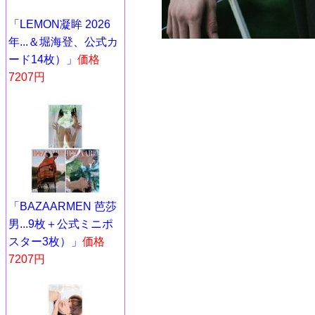
「LEMON凝眸 2026
年...＆堀海登、公式カ
ード14枚）」
価格
7207円
「BAZAARMEN 芭莎
男...9枚＋公式ミニポ
スター3枚）」
価格
7207円