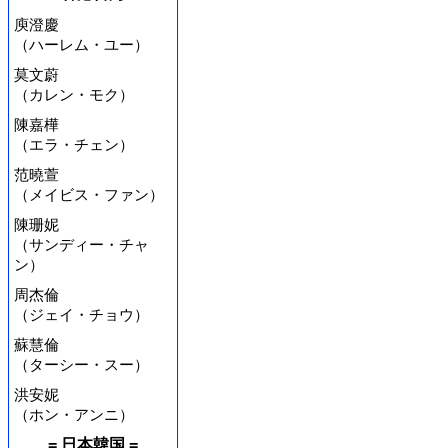
庾澄慶
（ハーレム・ユー）
莫文蔚
（カレン・モク）
陳嘉樺
（エラ・チェン）
范曉萱
（メイビス・ファン）
陳珊妮
（サンディー・チャ
ン）
周杰倫
（ジェイ・チョウ）
蘇慧倫
（ターシー・スー）
洪安妮
（ホン・アンニ）
= 日本韓国 =