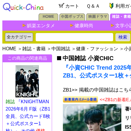
カート
Ｑ＆Ａ
利用ガ
娯楽エンタメ
健康時尚
文学小
HOME
＞
雑誌・書籍
＞
中国雑誌
＞
健康・ファッション
＞
小資
中国雑誌 小資CHIC
この商品の関連商品
『小資CHIC Trend 2
ZB1、公式ポスター1枚
ZB1>> 掲載の中国雑誌はこち
<<ZB1の新着
雑誌
『KNIGHTMAN
2026年6月 F版（ZB1
著
全員、公式カード8枚
リ
＋公式ポスター1
I
枚）』 その他
価格