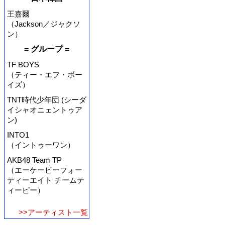
王嘉爾
（Jackson／ジャクソ
ン）
= グループ =
TF BOYS
（ティー・エフ・ボー
イズ）
TNT時代少年団 (シーダ
イシャオニェントゥア
ン)
INTO1
（イントゥーワン）
AKB48 Team TP
（エーケービーフォー
ティーエイト チームテ
ィーピー）
>>アーティスト一覧