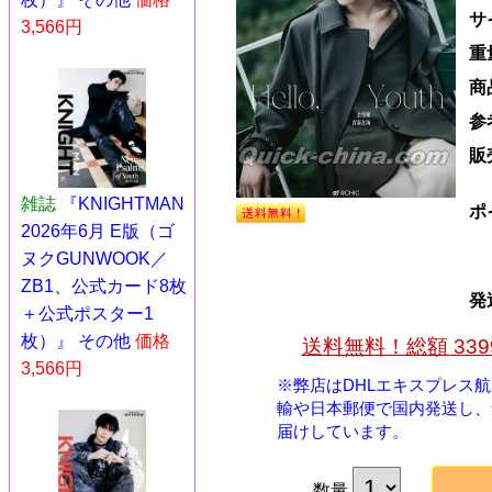
サ
3,566円
重
商
参
販
雑誌
『KNIGHTMAN
ポ
2026年6月 E版（ゴ
ヌクGUNWOOK／
ZB1、公式カード8枚
発
＋公式ポスター1
枚）』 その他
価格
送料無料！総額 33
3,566円
※弊店はDHLエキスプレス
輸や日本郵便で国内発送し、
届けしています。
数量