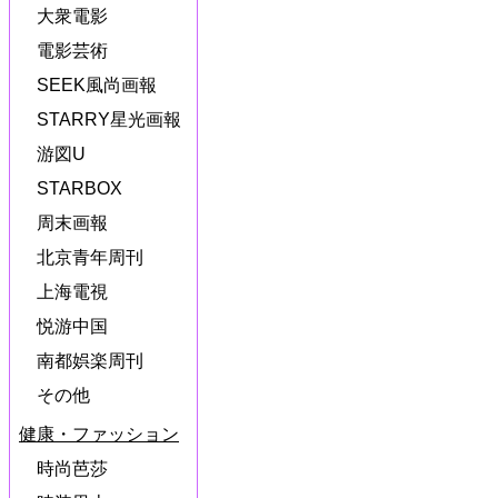
大衆電影
電影芸術
SEEK風尚画報
STARRY星光画報
游図U
STARBOX
周末画報
北京青年周刊
上海電視
悦游中国
南都娯楽周刊
その他
健康・ファッション
時尚芭莎