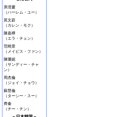
庾澄慶
（ハーレム・ユー）
莫文蔚
（カレン・モク）
陳嘉樺
（エラ・チェン）
范曉萱
（メイビス・ファン）
陳珊妮
（サンディー・チャ
ン）
周杰倫
（ジェイ・チョウ）
蘇慧倫
（ターシー・スー）
齊秦
（チー・チン）
= 日本韓国 =