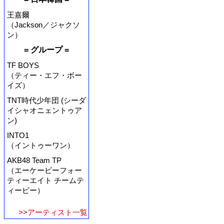
王嘉爾
（Jackson／ジャクソ
ン）
= グループ =
TF BOYS
（ティー・エフ・ボー
イズ）
TNT時代少年団 (シーダ
イシャオニェントゥア
ン)
INTO1
（イントゥーワン）
AKB48 Team TP
（エーケービーフォー
ティーエイト チームテ
ィーピー）
>>アーティスト一覧