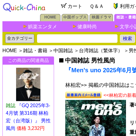
カート
Ｑ＆Ａ
利用ガ
娯楽エンタメ
健康時尚
文学小
HOME
＞
雑誌・書籍
＞
中国雑誌
＞
台湾雑誌（繁体字）
＞
男
中国雑誌 男性風尚
この商品の関連商品
『Men’s uno 2025
林柏宏>> 掲載の中国雑誌はこ
<<林柏宏の新
著
雑誌
『GQ 2025年3-
4月號 第316期 林柏
宏（台湾版）』 男性
リ
風尚
価格 3,232円
重