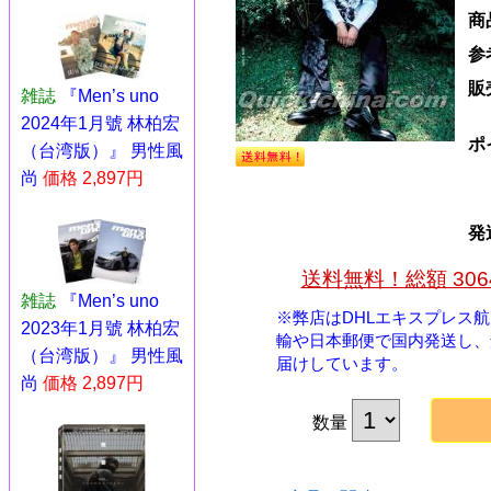
商
参
販
雑誌
『Men’s uno
2024年1月號 林柏宏
ポ
（台湾版）』 男性風
尚
価格 2,897円
発
送料無料！総額 30
雑誌
『Men’s uno
※弊店はDHLエキスプレス
2023年1月號 林柏宏
輸や日本郵便で国内発送し、
（台湾版）』 男性風
届けしています。
尚
価格 2,897円
数量