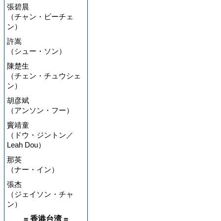
張碧晨
（チャン・ビーチェ
ン）
許嵩
（シュー・ソン）
陳楚生
（チェン・チュウシェ
ン）
胡彦斌
（アンソン・フー）
竇靖童
（ドウ・ジントン／
Leah Dou）
那英
（ナー・イン）
張杰
（ジェイソン・チャ
ン）
= 香港台湾 =