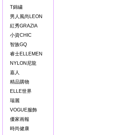
T錦繍
男人風尚LEON
紅秀GRAZIA
小資CHIC
智族GQ
睿士ELLEMEN
NYLON尼龍
嘉人
精品購物
ELLE世界
瑞麗
VOGUE服飾
優家画報
時尚健康