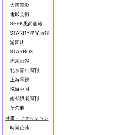
大衆電影
電影芸術
SEEK風尚画報
STARRY星光画報
游図U
STARBOX
周末画報
北京青年周刊
上海電視
悦游中国
南都娯楽周刊
その他
健康・ファッション
時尚芭莎