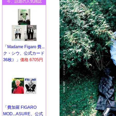
今、話題の人気雑誌
「Madame Figaro 費...
ク・シウ、公式カード
36枚）」
価格 6705円
「費加羅 FIGARO
MOD...ASURE、公式