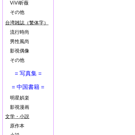
ViVi昕薇
その他
台湾雑誌（繁体字）
流行時尚
男性風尚
影視偶像
その他
= 写真集 =
= 中国書籍 =
明星娯楽
影視漫画
文学・小説
原作本