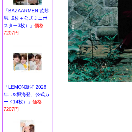
「BAZAARMEN 芭莎
男...9枚＋公式ミニポ
スター3枚）」
価格
7207円
「LEMON凝眸 2026
年...＆堀海登、公式カ
ード14枚）」
価格
7207円