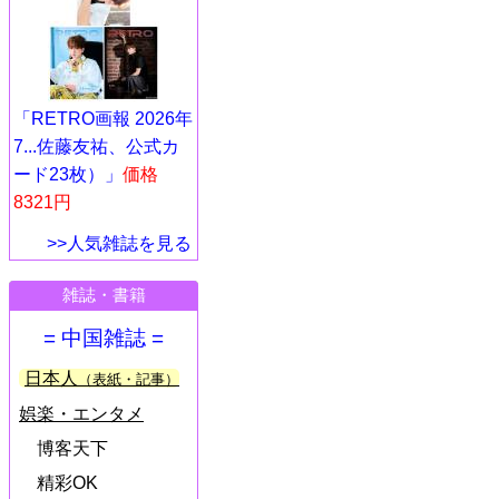
「RETRO画報 2026年
7...佐藤友祐、公式カ
ード23枚）」
価格
8321円
>>人気雑誌を見る
雑誌・書籍
= 中国雑誌 =
日本人
（表紙・記事）
娯楽・エンタメ
博客天下
精彩OK