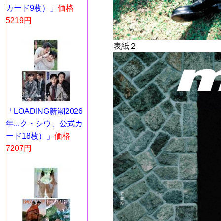
カード9枚）」
価格
5219円
表紙２
「LOADING新潮2026
年...ク・シウ、公式カ
ード18枚）」
価格
7207円