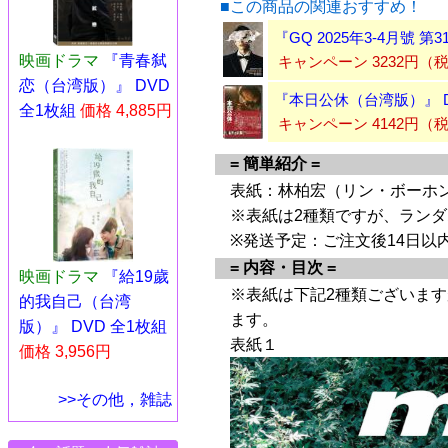
■この商品の関連おすすめ！
『GQ 2025年3-4月號 
映画ドラマ
『青春弑
キャンペーン 3232円
恋（台湾版）』 DVD
『本日公休（台湾版）』 D
全1枚組
価格 4,885円
キャンペーン 4142円（
= 簡単紹介 =
表紙：林柏宏（リン・ボーホ
※表紙は2種類ですが、ラン
※発送予定：ご注文後14日以
= 内容・目次 =
映画ドラマ
『給19歲
※表紙は下記2種類ございます
的我自己（台湾
ます。
版）』 DVD 全1枚組
表紙１
価格 3,956円
>>その他，雑誌