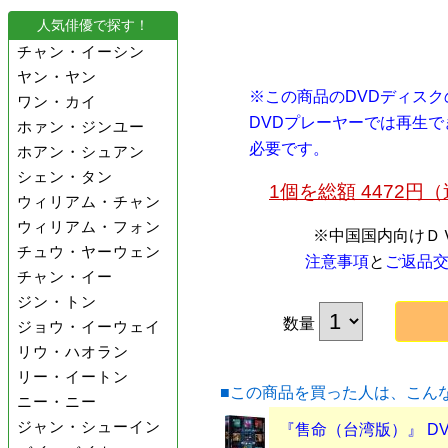
人気俳優で探す！
チャン・イーシン
ヤン・ヤン
※この商品のDVDディス
ワン・カイ
DVDプレーヤーでは再生
ホァン・ジンユー
必要です。
ホアン・シュアン
シェン・タン
1個を総額 4472
ウィリアム・チャン
ウィリアム・フォン
※中国国内向けＤ
チュウ・ヤーウェン
注意事項
と
ご返品
チャン・イー
ジン・トン
数量
ジョウ・イーウェイ
リウ・ハオラン
リー・イートン
■この商品を買った人は、こん
ニー・ニー
ジャン・シューイン
『售命（台湾版）』 D