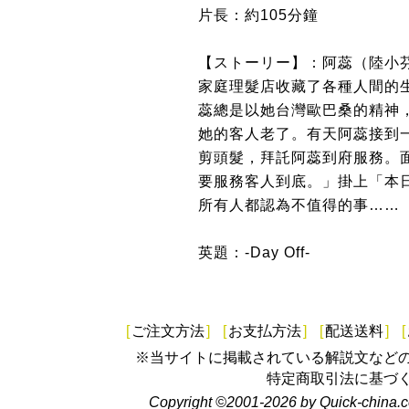
片長：約105分鐘
【ストーリー】：阿蕊（陸小
家庭理髮店收藏了各種人間的
蕊總是以她台灣歐巴桑的精神
她的客人老了。有天阿蕊接到
剪頭髮，拜託阿蕊到府服務。
要服務客人到底。」掛上「本
所有人都認為不值得的事……
英題：-Day Off-
[
ご注文方法
]
[
お支払方法
]
[
配送送料
]
[
※当サイトに掲載されている解説文など
特定商取引法に基づ
Copyright ©2001-2026 by Quick-china.c