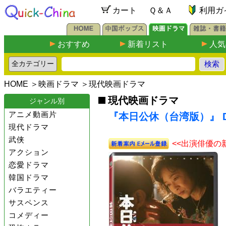
カート
Ｑ＆Ａ
利用ガ
おすすめ
新着リスト
人気
HOME
＞
映画ドラマ
＞
現代映画ドラマ
現代映画ドラマ
ジャンル別
アニメ動画片
『本日公休（台湾版）』 D
現代ドラマ
武侠
<<出演俳優の
アクション
恋愛ドラマ
韓国ドラマ
バラエティー
サスペンス
コメディー