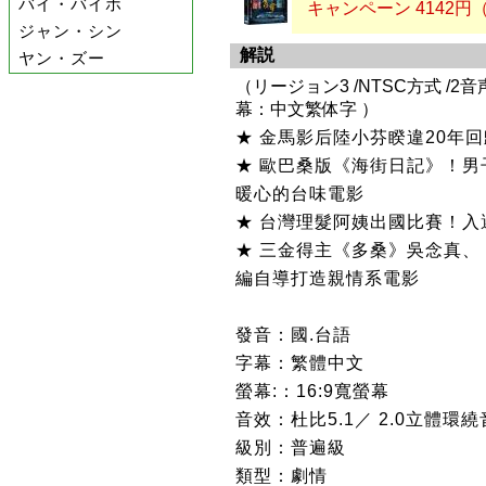
バイ・バイホ
キャンペーン 4142円
ジャン・シン
解説
ヤン・ズー
（リージョン3 /NTSC方式 /2音声：
幕：中文繁体字 ）
★ 金馬影后陸小芬睽違20年
★ 歐巴桑版《海街日記》！
暖心的台味電影
★ 台灣理髮阿姨出國比賽！入
★ 三金得主《多桑》吳念真
編自導打造親情系電影
發音：國.台語
字幕：繁體中文
螢幕:：16:9寬螢幕
音效：杜比5.1／ 2.0立體環
級別：普遍級
類型：劇情