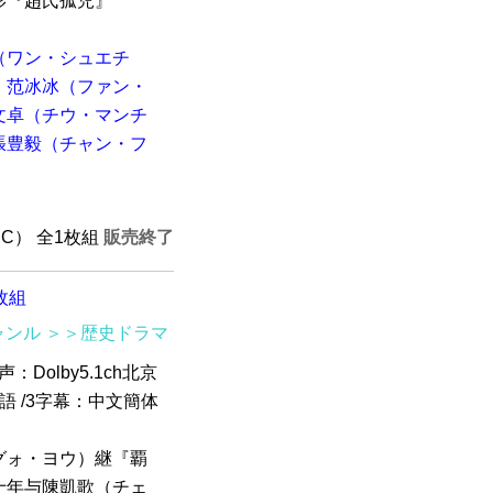
影『趙氏孤児』
（ワン・シュエチ
范冰冰（ファン・
文卓（チウ・マンチ
張豊毅（チャン・フ
ABC） 全1枚組
販売終了
枚組
ャンル
＞＞歴史ドラマ
声：Dolby5.1ch北京
北京語 /3字幕：中文簡体
グォ・ヨウ）継『覇
十年与陳凱歌（チェ