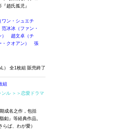
影『趙氏孤児』
.
（ワン・シュエチ
范冰冰（ファン・
ン）
趙文卓（チ
ー・クオアン）
張
PAL） 全1枚組
販売終了
枚組
ャンル
＞＞恋愛ドラマ
早期成名之作，包括
『臙脂釦』等経典作品。
（さらば、わが愛）