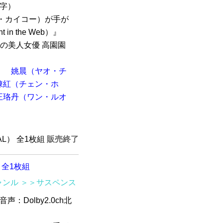
体字）
・カイコー）が手が
n the Web）』
陸の美人女優 高園園
）
姚晨（ヤオ・チ
陳紅（チェン・ホ
王珞丹（ワン・ルオ
PAL） 全1枚組
販売終了
D 全1枚組
ャンル
＞＞サスペンス
 音声：Dolby2.0ch北