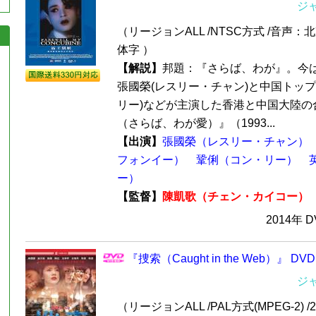
ジ
（リージョンALL /NTSC方式 /音声：
体字 ）
【解説】
邦題：『さらば、わが』。今
張國榮(レスリー・チャン)と中国トップ
リー)などが主演した香港と中国大陸の
（さらば、わが愛）』（1993...
【出演】
張國榮（レスリー・チャン）
フォンイー）
鞏俐（コン・リー）
ー）
【監督】
陳凱歌（チェン・カイコー）
2014年 
『捜索（Caught in the Web）』 DV
ジ
（リージョンALL /PAL方式(MPEG-2) /2