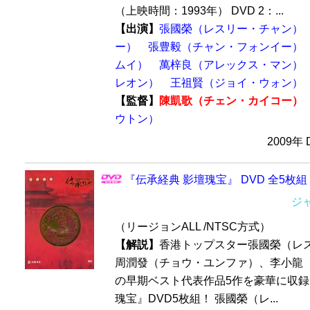
（上映時間：1993年） DVD 2：...
【出演】
張國榮（レスリー・チャン）
ー）
張豊毅（チャン・フォンイー）
ムイ）
萬梓良（アレックス・マン）
レオン）
王祖賢（ジョイ・ウォン）
【監督】
陳凱歌（チェン・カイコー）
ウトン）
2009年
『伝承経典 影壇瑰宝』 DVD 全5枚組
ジ
（リージョンALL /NTSC方式）
【解説】
香港トップスター張國榮（レ
周潤發（チョウ・ユンファ）、李小龍
の早期ベスト代表作品5作を豪華に収
瑰宝』DVD5枚組！ 張國榮（レ...