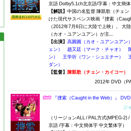
京語 Dolby5.1ch北京語/字幕：中文簡
【解説】
中国の名監督 陳凱歌（チェン
けた現代サスペンス映画『捜索（Caught i
（2012年7月6日に大陸で上映）。 大
（カオ・ユアンユアン）が主...
【出演】
高圓圓（カオ・ユアンユアン
ェン）
趙又廷（マーク・チャオ）
ン）
王学圻（ワン・シュエチー）
ダン）
【監督】
陳凱歌（チェン・カイコー）
2012年 DVD（
『捜索（Caught in the Web）』 DV
ジ
（リージョンALL / PAL方式(MPEG-2) /
京語 /字幕：中文簡体字 中文繁体字）