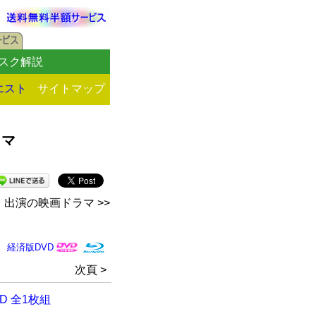
スク解説
エスト
サイトマップ
ラマ
出演の映画ドラマ >>
経済版DVD
次頁 >
D 全1枚組