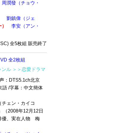
周潤發（チョウ・
）
）
劉鎮偉（ジェ
ー）
李安（アン・
TSC) 全5枚組
販売終了
DVD 全2枚組
ャンル
＞＞恋愛ドラマ
音声：DTS5.1ch北京
h北京語 /字幕：中文簡体
（チェン・カイコ
2008年12月12日
俳優、実在人物 梅