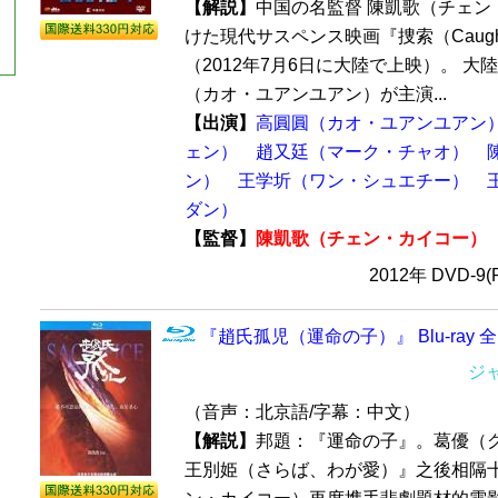
【解説】
中国の名監督 陳凱歌（チェン
けた現代サスペンス映画『捜索（Caught i
（2012年7月6日に大陸で上映）。 大
（カオ・ユアンユアン）が主演...
【出演】
高圓圓（カオ・ユアンユアン
ェン）
趙又廷（マーク・チャオ）
ン）
王学圻（ワン・シュエチー）
ダン）
【監督】
陳凱歌（チェン・カイコー）
2012年 DVD-9
『趙氏孤児（運命の子）』 Blu-ray 
ジ
（音声：北京語/字幕：中文）
【解説】
邦題：『運命の子』。葛優（
王別姫（さらば、わが愛）』之後相隔