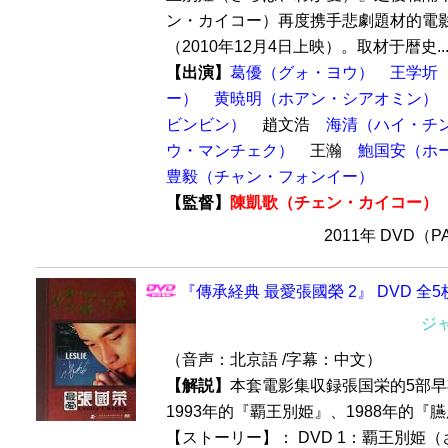
ン・カイコー）再度携手悲劇題材的電
（2010年12月4日上映）。取材于暦史..
【出演】
葛優（グォ・ヨウ）
王学圻
ー）
黄暁明（ホアン・シアオミン）
ビンビン）
趙文浩
海清（ハイ・チ
ウ・マンチェク）
王瀚
鮑国安（ホ
豊毅（チャン・フォンイー）
【監督】
陳凱歌（チェン・カイコー）
2011年 DVD（
『傳承経典 最愛張國榮 2』 DVD 全5
ジ
（音声：北京語 /字幕：中文）
【解説】
本套電影集収録張国栄的5部
1993年的『覇王別姫』、1988年的
【ストーリー】： DVD 1：覇王別姫