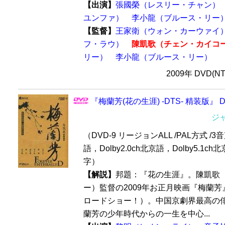
【出演】
張國榮（レスリー・チャン）
ユンファ）
李小龍（ブルース・リー
【監督】
王家衛（ウォン・カーウァイ
フ・ラウ）
陳凱歌（チェン・カイコ
リー）
李小龍（ブルース・リー）
2009年 DVD(N
『梅蘭芳(花の生涯) -DTS- 精装版』 
ジ
（DVD-9 リージョンALL /PAL方式 /3
語，Dolby2.0ch北京語，Dolby5.1c
字）
【解説】
邦題：『花の生涯』。陳凱歌
ー）監督の2009年お正月映画『梅蘭芳』（
ロードショー！）。中国京劇界最高の
蘭芳の少年時代からの一生を中心...