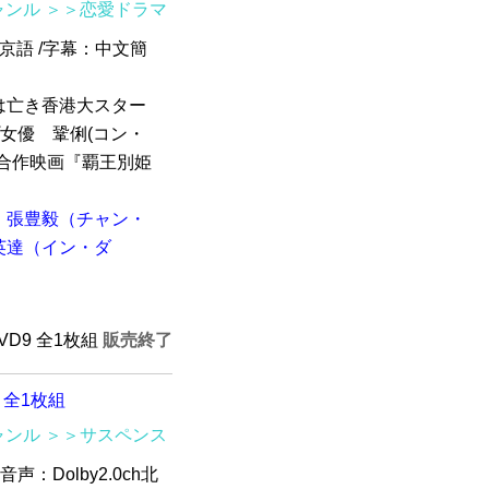
ャンル
＞＞恋愛ドラマ
北京語 /字幕：中文簡
は亡き香港大スター
女優 鞏俐(コン・
合作映画『覇王別姫
張豊毅（チャン・
英達（イン・ダ
DVD9 全1枚組
販売終了
D 全1枚組
ャンル
＞＞サスペンス
音声：Dolby2.0ch北