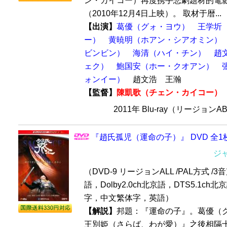
ン・カイコー）再度携手悲劇題材的電
（2010年12月4日上映）。 取材于暦...
【出演】
葛優（グォ・ヨウ）
王学圻
ー）
黄暁明（ホアン・シアオミン）
ビンビン）
海清（ハイ・チン）
趙
ェク）
鮑国安（ホー・クオアン）
ォンイー）
趙文浩 王瀚
【監督】
陳凱歌（チェン・カイコー）
2011年 Blu-ray（リージョン
『趙氏孤児（運命の子）』 DVD 全1
ジ
（DVD-9 リージョンALL /PAL方式 /3音
語，Dolby2.0ch北京語，DTS5.1ch
字，中文繁体字，英語）
【解説】
邦題：『運命の子』。葛優（
王別姫（さらば、わが愛）』之後相隔