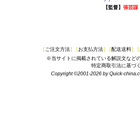
【監督】
張芸謀
[
ご注文方法
]
[
お支払方法
]
[
配送送料
]
[
※当サイトに掲載されている解説文など
特定商取引法に基づ
Copyright ©2001-2026 by Quick-china.c