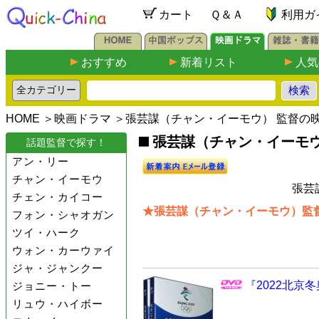
カート
Ｑ＆Ａ
利用ガ
おすすめ
新着リスト
人気
HOME
＞
映画ドラマ
＞張芸謀（チャン・イーモウ） 監督の
張芸謀（チャン・イーモウ
話題監督で探す！
アン・リー
チャン・イーモウ
張芸
チェン・カイコー
★張芸謀（チャン・イーモウ）監督
フォン・シャオガン
ツイ・ハーク
ウォン・カーウァイ
ジャ・ジャンクー
『2022北京冬
ジョニー・トー
リュウ・ハイボー