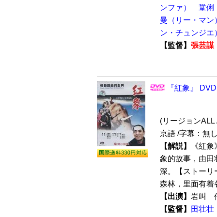
ンファ）
鞏俐
曼（リー・マン
ン・チュンジエ
【監督】
張芸謀
『紅象』 DVD
(リージョンALL /
京語 /字幕：無し
【解説】
《紅象
象的故事，由田
深。【ストーリ
森林，里面有着各
【出演】
岩叫
【監督】
田壮壮