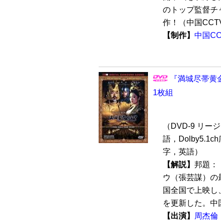
のトップ監督チ
作！（中国CCTV
【制作】
中国C
『満城尽帯黄金甲
1枚組
（DVD-9 リージ
語，Dolby5.1
字，英語）
【解説】
邦題：
ウ（張芸謀）の
国全国で上映し
を更新した。中国
【出演】
周杰倫