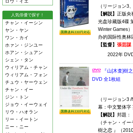
ロウ・イエ
（リージョン3、6
【解説】
正版央视
人気俳優で探す！
光盘珍藏版4碟 第
チャン・イーシン
Winter Ga
ヤン・ヤン
办的国际性奥林匹
ワン・カイ
【監督】
張芸謀
ホァン・ジンユー
ホアン・シュアン
2022年 D
シェン・タン
ウィリアム・チャン
『山[木査]樹
ウィリアム・フォン
DVD 全1枚組
チュウ・ヤーウェン
チャン・イー
ジン・トン
（リージョン3 /N
ジョウ・イーウェイ
幕：中文繁体字 
リウ・ハオラン
【解説】
邦題：
リー・イートン
（チャン・イー
ニー・ニー
樹之恋 』（20