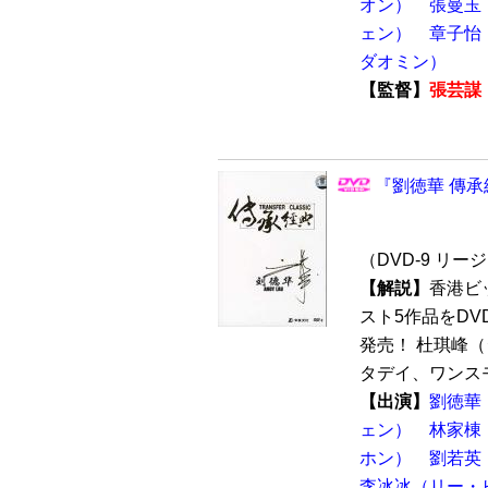
オン）
張曼玉
ェン）
章子怡
ダオミン）
【監督】
張芸謀
『劉徳華 傳承
（DVD-9 リー
【解説】
香港ビ
スト5作品をDV
発売！ 杜琪峰
タデイ、ワンスモ
【出演】
劉徳華
ェン）
林家棟
ホン）
劉若英
李冰冰（リー・