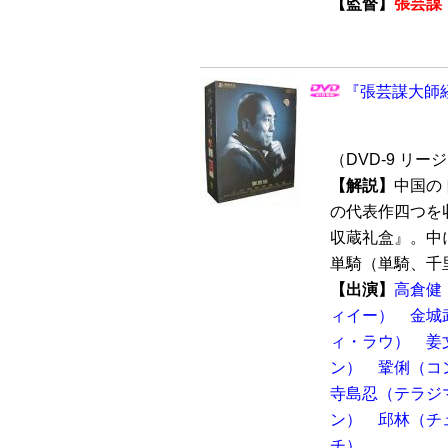
【監督】
張芸謀
『張芸謀大師経典
（DVD-9 リー
【解説】
中国の
の代表作四つを
収蔵礼盒』。中
単騎（単騎、千里
【出演】
高倉健
ィイー）
金城
ィ・ラウ）
姜
ン）
鞏俐（コ
寺島忍（テラジ
ン）
邱林（チ
チ）