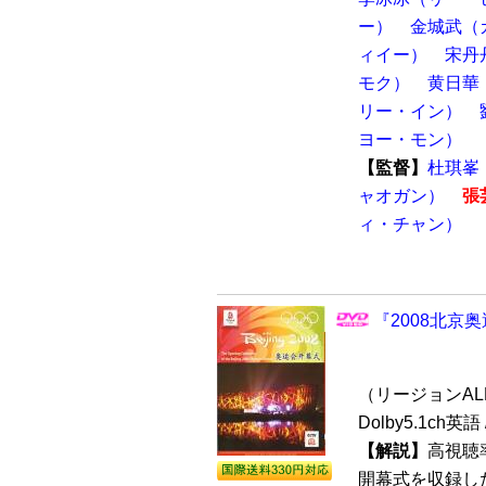
ー）
金城武（
ィイー）
宋丹
モク）
黄日華
リー・イン）
ヨー・モン）
【監督】
杜琪峯
ャオガン）
張
ィ・チャン）
『2008北京奥
（リージョンALL 
Dolby5.1ch
【解説】
高視聴
開幕式を収録した