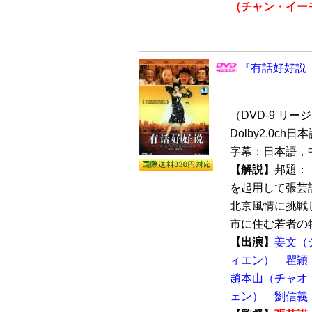
（チャン・イー
『有話好好説（キ
（DVD-9 リージョ
Dolby2.0ch日
字幕：日本語，
【解説】
邦題：
を起用して張芸
北京風情に挑戦し
市に住む若者の物
【出演】
姜文（
ィエン）
瞿穎
趙本山（チャオ
ェン）
劉信義