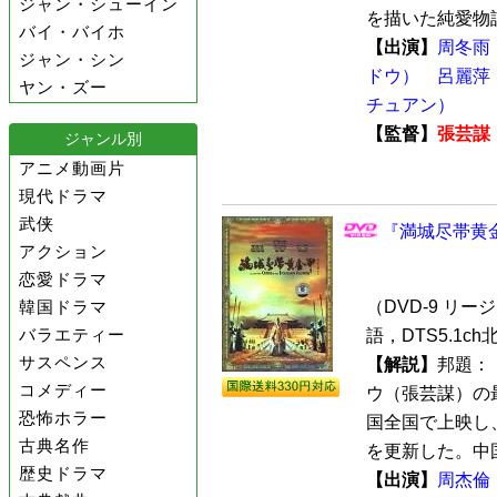
ジャン・シューイン
を描いた純愛物語
バイ・バイホ
【出演】
周冬雨
ジャン・シン
ドウ）
呂麗萍
ヤン・ズー
チュアン）
【監督】
張芸謀
ジャンル別
アニメ動画片
現代ドラマ
武侠
『満城尽帯黄金甲
アクション
恋愛ドラマ
韓国ドラマ
（DVD-9 リージョ
バラエティー
語，DTS5.1c
サスペンス
【解説】
邦題：
コメディー
ウ（張芸謀）の
恐怖ホラー
国全国で上映し
古典名作
を更新した。中国
歴史ドラマ
【出演】
周杰倫