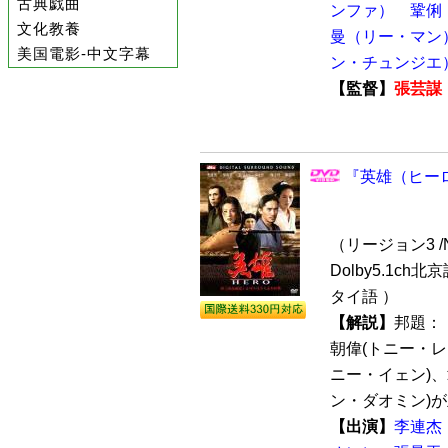
古典戯曲
ンファ）
鞏俐
文化教養
曼（リー・マン
美国電影-中文字幕
ン・チュンジエ
【監督】
張芸謀
『英雄（ヒーロ
（リージョン3 /N
Dolby5.1ch
タイ語 ）
【解説】
邦題：
朝偉(トニー・レ
ニー・イェン)、
ン・ダオミン)が主
【出演】
李連杰