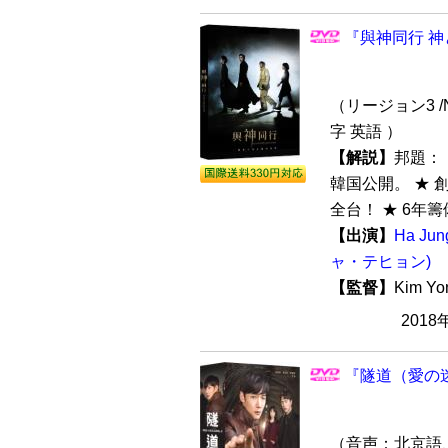
『與神同行 神
（リージョン3 /
字 英語 ）
【解説】
邦題：
韓国公開。 ★
全台！ ★ 6年籌
【出演】
Ha Ju
ャ・テヒョン)
【監督】
Kim Y
2018
『隧道（愛の迷
（音声：北京語