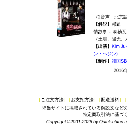
（2音声：北京語
【解説】
邦題：
情故事… 泰勒瓦
（土壤、陽光、水
【出演】
Kim 
ン・ヘジン)
【制作】
韓国S
2016
[
ご注文方法
]
[
お支払方法
]
[
配送送料
]
[
※当サイトに掲載されている解説文など
特定商取引法に基づ
Copyright ©2001-2026 by Quick-china.c