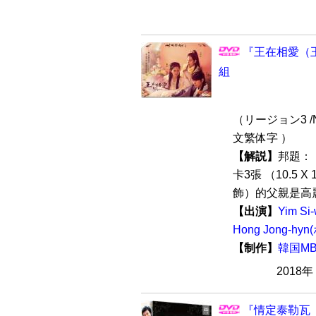
『王在相愛（王
組
（リージョン3 /
文繁体字 ）
【解説】
邦題：
卡3張 （10.5
飾）的父親是高麗
【出演】
Yim S
Hong Jong-
【制作】
韓国M
2018
『情定泰勒瓦（