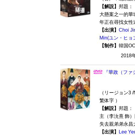
【解説】
邦題：
大懸案之一的華城
年正在尋找女性連
【出演】
Choi 
Min(ユン・ヒョ
【制作】
韓国O
2018
『華政（ファジ
（リージョン3 /
繁体字 ）
【解説】
邦題：
主（李沇熹 飾
失去親弟弟永昌大
【出演】
Lee Y