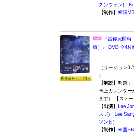
スンウォン)
K
【制作】
韓国M
『當你沉睡時
版）』 DVD 全4枚
（リージョン3 /
）
【解説】
邦題：
卓上カレンダー
ます） 【ストーリ
【出演】
Lee J
スジ)
Lee Sa
ソンヒ)
【制作】
韓国S