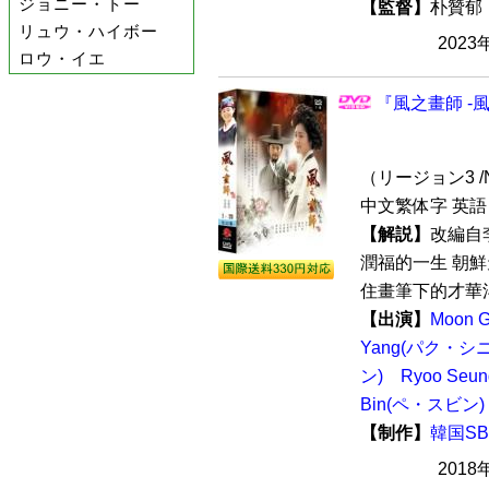
ジョニー・トー
【監督】
朴贊
リュウ・ハイボー
2023
ロウ・イエ
『風之畫師 -
（リージョン3 /
中文繁体字 英語
【解説】
改編自
潤福的一生 朝
住畫筆下的才華洋
【出演】
Moon 
Yang(パク・シ
ン)
Ryoo Se
Bin(ペ・スビン)
【制作】
韓国S
2018