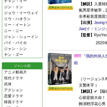
チャン・イー
【解説】
入選韓
ジン・トン
氣男星李敏宰，
ジョウ・イーウェイ
全孝彬首度擔當主
リウ・ハオラン
【出演】
Jeong
リー・イートン
Jae(イ・ミンジ
ニー・ニー
【監督】
RyuYe
ジャン・シューイン
バイ・バイホ
2025
ジャン・シン
ヤン・ズー
『我的外掛人生
組
ジャンル別
アニメ動画片
現代ドラマ
（リージョン3 /N
武侠
文繁体字 ）
アクション
【解説】
✔︎ 
恋愛ドラマ
心卻是個大叔！ 
韓国ドラマ
飾演輕浮花心男！ 