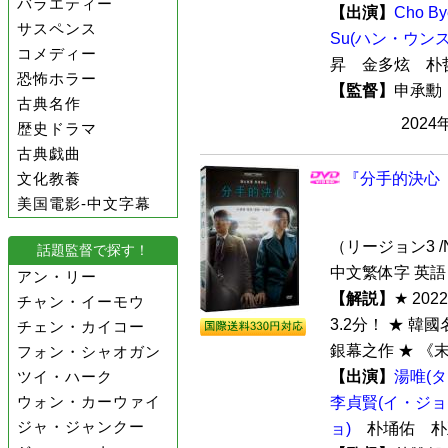
バラエティー
【出演】
Cho 
サスペンス
Su(ハン・ウンス
コメディー
昇 金多炫 
恐怖ホラー
【監督】
申承
古典名作
2024
歴史ドラマ
古典戯曲
文化教養
『分手的決心（
美国電影-中文字幕
（リージョン3 /N
話題監督で探す！
中文繁体字 英語
アン・リー
【解説】
★ 2
チャン・イーモウ
3.2分！ ★ 
チェン・カイコー
銀幕之作 ★ 《
フォン・シャオガン
ツイ・ハーク
【出演】
湯唯(
ウォン・カーウァイ
李貞賢(イ・ジョ
ジャ・ジャンクー
ョ)
朴埇佑 