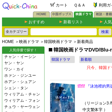
カート
Ｑ＆Ａ
利用ガ
おすすめ
新着リスト
人気
HOME
＞
映画ドラマ
＞
韓国映画ドラマ
＞新着商品
韓国映画ドラマDVD/Blu-
人気俳優で探す！
チャン・イーシン
ヤン・ヤン
只今、韓国ド
ワン・カイ
ホァン・ジンユー
ホアン・シュアン
『泳池裡的男孩
シェン・タン
ウィリアム・チャン
ウィリアム・フォン
（リージョン3 /N
チュウ・ヤーウェン
中文繁体字 ）