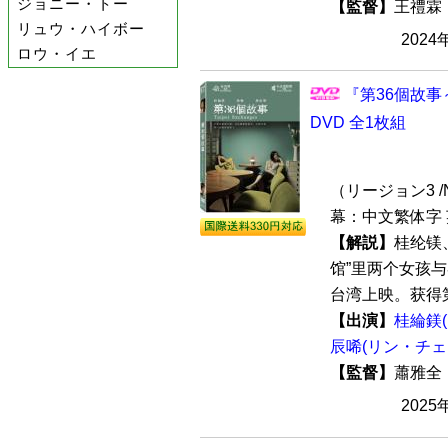
ジョニー・トー
【監督】
王禮
リュウ・ハイボー
2024
ロウ・イエ
『第36個故
DVD 全1枚組
（リージョン3 /N
幕：中文繁体字 
【解説】
桂纶镁
馆”里两个女孩与
台湾上映。获得第
【出演】
桂綸鎂
辰唏(リン・チェ
【監督】
蕭雅
2025