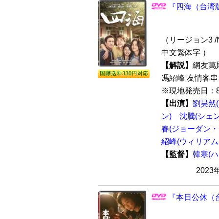
『四海（台湾版
（リージョン3 /N
中文繁体字 ）
【解説】
網友萬
馮紹峰 友情客
※現地発売日：8月
【出演】
劉昊然
ン)
沈騰(シェ
春(ジョーダン・
紹峰(ウィリアム
【監督】
韓寒(
2023
『本日公休（台