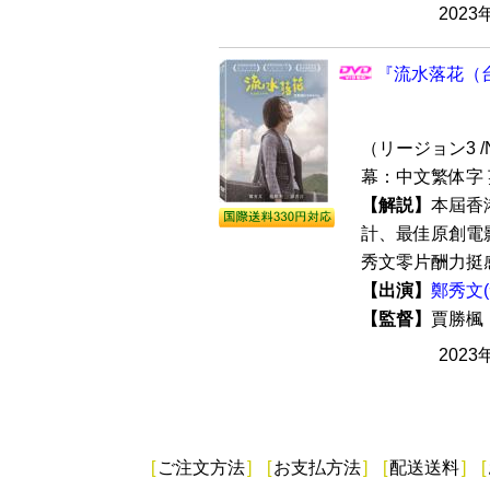
2023
『流水落花（台
（リージョン3 /N
幕：中文繁体字 
【解説】
本屆香
計、最佳原創電
秀文零片酬力挺感
【出演】
鄭秀文
【監督】
賈勝
2023
[
ご注文方法
]
[
お支払方法
]
[
配送送料
]
[