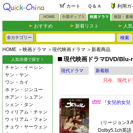
カート
Ｑ＆Ａ
利用ガ
おすすめ
新着リスト
人気
HOME
＞
映画ドラマ
＞
現代映画ドラマ
＞新着商品
現代映画ドラマDVD/Blu-
人気俳優で探す！
チャン・イーシン
ヤン・ヤン
只今、現代ド
ワン・カイ
ホァン・ジンユー
ホアン・シュアン
『女兒的女兒（
シェン・タン
ウィリアム・チャン
ウィリアム・フォン
（リージョン3 /N
チュウ・ヤーウェン
Dolby5.1ch英