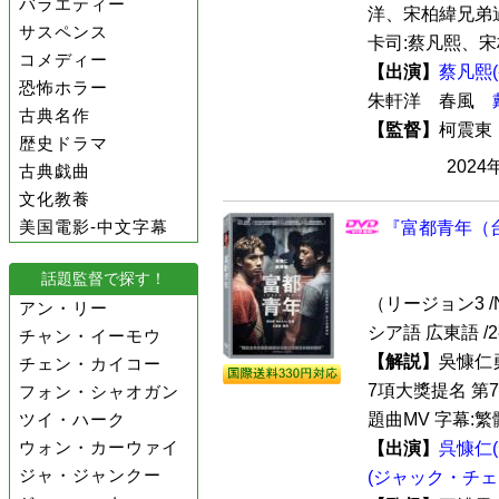
バラエティー
洋、宋柏緯兄弟
サスペンス
卡司:蔡凡熙、宋
コメディー
【出演】
蔡凡熙
恐怖ホラー
朱軒洋 春風
古典名作
【監督】
柯震
歴史ドラマ
2024
古典戯曲
文化教養
美国電影-中文字幕
『富都青年（台
話題監督で探す！
（リージョン3 /N
アン・リー
シア語 広東語 /
チャン・イーモウ
【解説】
吳慷仁
チェン・カイコー
7項大獎提名 第
フォン・シャオガン
ツイ・ハーク
題曲MV 字幕:繁
ウォン・カーウァイ
【出演】
呉慷仁
ジャ・ジャンクー
(ジャック・チェ