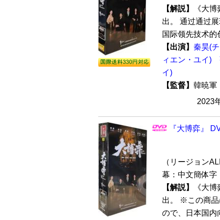
【解説】
《大博
出。 通过通过
国际领先技术的创
【出演】
秦昊(
ィエン・ユイ)
イ)
【監督】
韓暁
2023
『大博弈』 DV
（リージョンALL 
幕：中文簡体字 
【解説】
《大博
出。 ※この商品
ので、日本国内