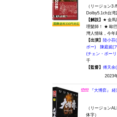
（リージョン3 /N
Dolby5.1ch
【解説】
★ 金
理髮師！ ★ 
灣人情味，今年最
【出演】
陸小芬
ボー)
陳庭妮(
(チェン・ボーリ
千
【監督】
傅天余
2023
『大博弈』 経
（リージョンALL
体字）