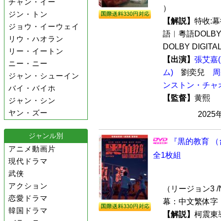
チャン・イー
）
ジン・トン
【解説】
特收:
ジョウ・イーウェイ
語︱粵語DOLBY 
リウ・ハオラン
DOLBY DIGITAL
リー・イートン
【出演】
張艾嘉
ニー・ニー
ム)
劉奕兒
周
ジャン・シューイン
ンストン・チャ
バイ・バイホ
【監督】
黄熙
ジャン・シン
ヤン・ズー
2025
ジャンル別
『黒的教育 （
アニメ動画片
全1枚組
現代ドラマ
武侠
アクション
（リージョン3 /N
恋愛ドラマ
幕：中文繁体字 
韓国ドラマ
【解説】
柯震東