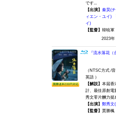
です...
【出演】
秦昊(
ィエン・ユイ)
イ)
【監督】
韓暁
2023
『流水落花（台湾
（NTSC方式 /音
英語 ）
【解説】
本屆香
計、最佳原創電
秀文零片酬力挺感動
【出演】
鄭秀文
【監督】
賈勝