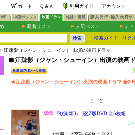
カート
Ｑ＆Ａ
利用ガイド
アカウント
め
新着リスト
人気ベスト
ディ
検索ガイド
リク
＞江疎影（ジャン・シューイン） 出演の映画ドラマ
江疎影（ジャン・シューイン）出演の映画ドラマ
★江疎影（ジャン・シューイン）出演の映画ドラマ 全20
1
2
『歓楽頌3』 経済版DVD 全6枚組
ジ
（音声：北京語 /字幕：中文）