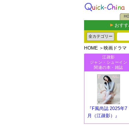
おすす
HOME
＞
映画ドラマ
江疎影
ジャン・シューイン
関連の本・雑誌
『F風尚誌 2025年7
月（江疎影）』