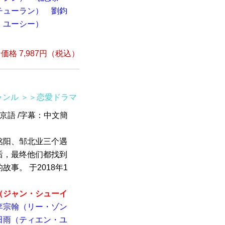
チューラン）
劉鈞
・ユーシー）
格 7,987円（税込）
ャンル
＞＞恋愛ドラマ
北京語 /字幕：中文簡
铭阳、邹北业三个遇
后，最终他们都找到
事。 于2018年1
（ジャン・シューイ
李宗翰（リー・ゾン
田雨（ティエン・ユ