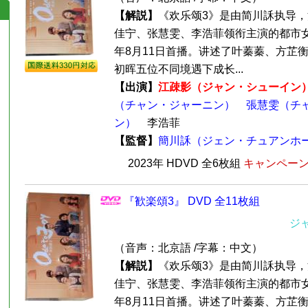
【解説】
《欢乐颂3》是由简川訸执导
佳宁、张慧雯、李浩菲领衔主演的都市女性
年8月11日首播。讲述了叶蓁蓁、方芷
初晖五位不同境遇下成长...
【出演】
江疎影（ジャン・シューイン
（チャン・ジャーニン）
張慧雯（チ
ン）
李浩菲
【監督】
簡川訸（ジェン・チュアンホ
2023年 HDVD 全6枚組
キャンペーン価
『歓楽頌3』 DVD 全11枚組
ジ
（音声：北京語 /字幕：中文）
【解説】
《欢乐颂3》是由简川訸执导
佳宁、张慧雯、李浩菲领衔主演的都市女性
年8月11日首播。讲述了叶蓁蓁、方芷