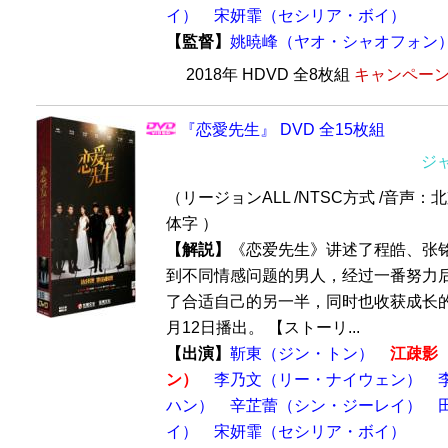
イ）
宋妍霏（セシリア・ボイ）
【監督】
姚暁峰（ヤオ・シャオフォン
2018年 HDVD 全8枚組
キャンペーン価
『恋愛先生』 DVD 全15枚組
ジ
（リージョンALL /NTSC方式 /音声：
体字 ）
【解説】
《恋爱先生》讲述了程皓、张
到不同情感问题的男人，经过一番努力
了合适自己的另一半，同时也收获成长的故
月12日播出。 【ストーリ...
【出演】
靳東（ジン・トン）
江疎影
ン）
李乃文（リー・ナイウェン）
ハン）
辛芷蕾（シン・ジーレイ）
イ）
宋妍霏（セシリア・ボイ）