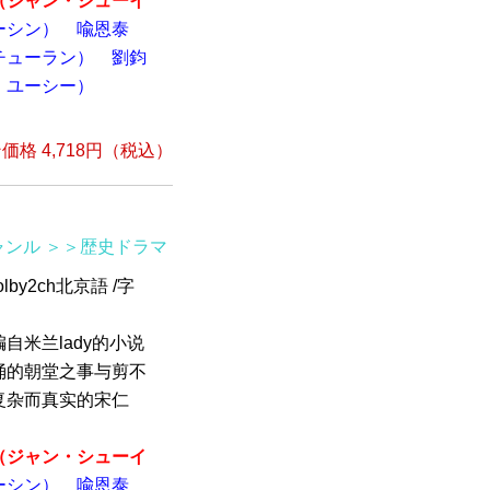
（ジャン・シューイ
ーシン）
喩恩泰
チューラン）
劉鈞
・ユーシー）
格 4,718円（税込）
ャンル
＞＞歴史ドラマ
by2ch北京語 /字
自米兰lady的小说
涌的朝堂之事与剪不
复杂而真实的宋仁
（ジャン・シューイ
ーシン）
喩恩泰