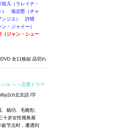
宋祖儿（ラレイナ・
ン）
張志堅（チャ
アンジエ）
許晴
ャン・ジャイー）
影（ジャン・シュー
 DVD 全11枚組
品切れ
ャンル
＞＞恋愛ドラマ
by2ch北京語 /字
瑶、杨玏、毛晓彤、
三十岁女性视角展
年龄节点时，遭遇到