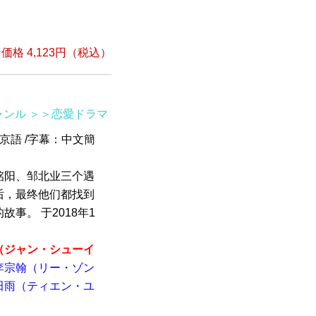
）
格 4,123円（税込）
ャンル
＞＞恋愛ドラマ
北京語 /字幕：中文簡
铭阳、邹北业三个遇
后，最终他们都找到
事。 于2018年1
（ジャン・シューイ
李宗翰（リー・ゾン
田雨（ティエン・ユ