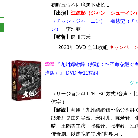
初晖五位不同境遇下成长...
【出演】
江疎影（ジャン・シューイン
（チャン・ジャーニン）
張慧雯（チ
ン）
李浩菲
【監督】
簡川言禾
2023年 DVD 全11枚組
キャンペーン価
『九州縹緲録（邦題：〜宿命を継ぐ者
湾版）』 DVD 全11枚組
ジ
（リージョンALL /NTSC方式 /音声：
体字 ）
【解説】
邦題『九州縹緲録〜宿命を継
缈录》是由刘昊然、宋祖儿、陈若轩、
晴、王鸥等主演，张嘉译、张丰毅、江
传奇剧。以虚拟的“九州”世界为...