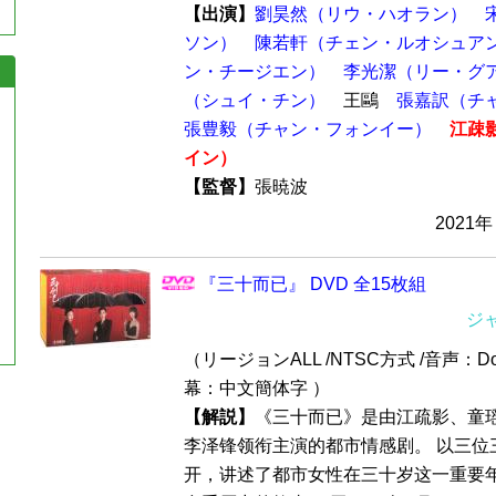
【出演】
劉昊然（リウ・ハオラン）
ソン）
陳若軒（チェン・ルオシュア
ン・チージエン）
李光潔（リー・グ
（シュイ・チン）
王鷗
張嘉訳（チ
張豊毅（チャン・フォンイー）
江疎
イン）
【監督】
張暁波
2021年
『三十而已』 DVD 全15枚組
ジ
（リージョンALL /NTSC方式 /音声：Dol
幕：中文簡体字 ）
【解説】
《三十而已》是由江疏影、童
李泽锋领衔主演的都市情感剧。 以三位
开，讲述了都市女性在三十岁这一重要