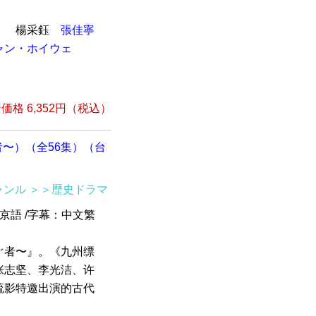
）
楊采鈺
張佳寧
ャン・ホイウェ
格 6,352円（税込）
〜）（全56集）（台
ャンル
＞＞歴史ドラマ
北京語 /字幕：中文繁
ぐ者〜』。《九州缥
张志坚、李光洁、许
疏影特邀出演的古代