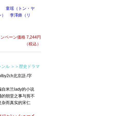
）
童瑶（トン・ヤ
ン）
李澤鋒（リ
ンペーン価格 7,244円
（税込）
ャンル
＞＞歴史ドラマ
by2ch北京語 /字
自米兰lady的小说
涌的朝堂之事与剪不
复杂而真实的宋仁