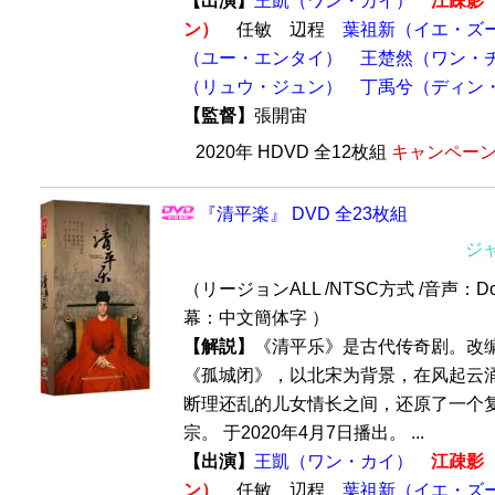
【出演】
王凱（ワン・カイ）
江疎影
ン）
任敏 辺程
葉祖新（イエ・ズ
（ユー・エンタイ）
王楚然（ワン・
（リュウ・ジュン）
丁禹兮（ディン
【監督】
張開宙
2020年 HDVD 全12枚組
キャンペーン価
『清平楽』 DVD 全23枚組
ジ
（リージョンALL /NTSC方式 /音声：Dol
幕：中文簡体字 ）
【解説】
《清平乐》是古代传奇剧。改编
《孤城闭》，以北宋为背景，在风起云
断理还乱的儿女情长之间，还原了一个
宗。 于2020年4月7日播出。 ...
【出演】
王凱（ワン・カイ）
江疎影
ン）
任敏 辺程
葉祖新（イエ・ズ