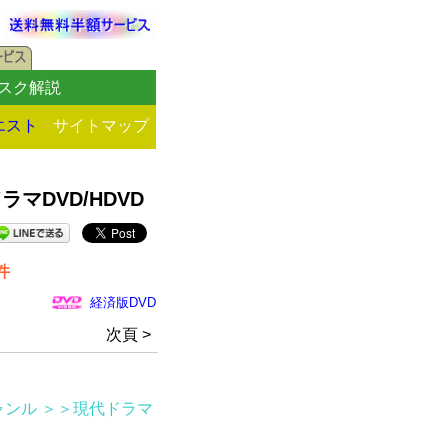
スク解説
エスト
サイトマップ
DVD/HDVD
件
経済版DVD
次頁 >
ャンル
＞＞現代ドラマ