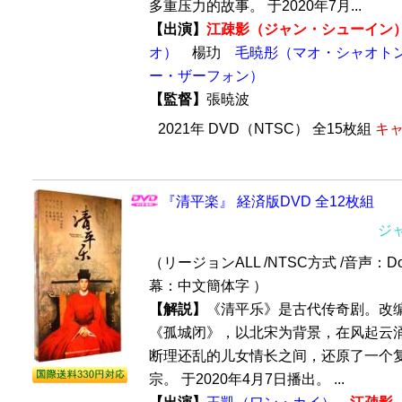
多重压力的故事。 于2020年7月...
【出演】
江疎影（ジャン・シューイン
オ）
楊玏
毛暁彤（マオ・シャオト
ー・ザーフォン）
【監督】
張暁波
2021年 DVD（NTSC） 全15枚組
キャ
『清平楽』 経済版DVD 全12枚組
ジ
（リージョンALL /NTSC方式 /音声：Dol
幕：中文簡体字 ）
【解説】
《清平乐》是古代传奇剧。改编
《孤城闭》，以北宋为背景，在风起云
断理还乱的儿女情长之间，还原了一个
宗。 于2020年4月7日播出。 ...