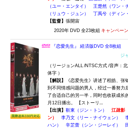
（ユー・エンタイ）
王楚然（ワン・
（リュウ・ジュン）
丁禹兮（ディン
【監督】
張開宙
2020年 DVD 全23枚組
キャンペーン価
『恋愛先生』 経済版DVD 全8枚組
ジ
（リージョンALL /NTSC方式 /音声：
体字 ）
【解説】
《恋爱先生》讲述了程皓、张
到不同情感问题的男人，经过一番努力
了合适自己的另一半，同时也收获成长的故
月12日播出。 【ストーリ...
【出演】
靳東（ジン・トン）
江疎影
ン）
李乃文（リー・ナイウェン）
ハン）
辛芷蕾（シン・ジーレイ）