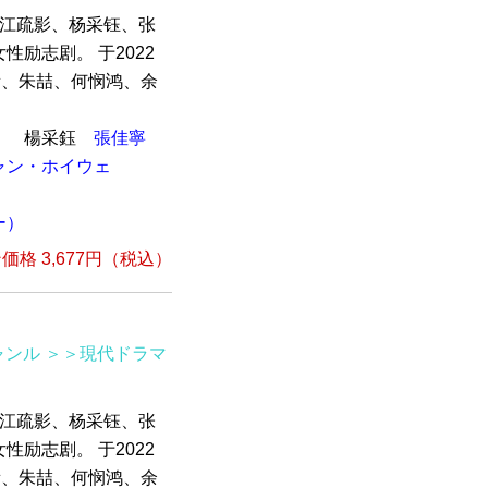
，江疏影、杨采钰、张
励志剧。 于2022
衡、朱喆、何悯鸿、余
）
楊采鈺
張佳寧
ャン・ホイウェ
ー）
格 3,677円（税込）
ャンル
＞＞現代ドラマ
，江疏影、杨采钰、张
励志剧。 于2022
衡、朱喆、何悯鸿、余