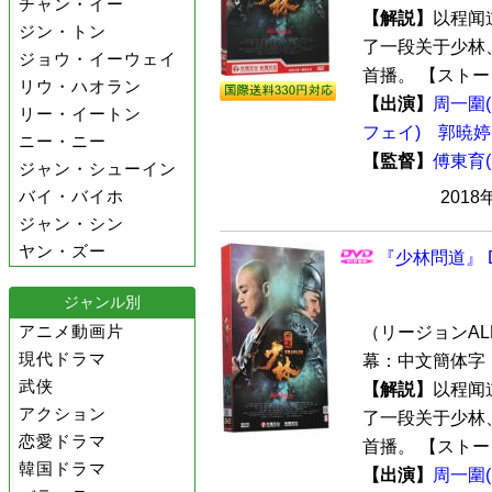
チャン・イー
【解説】
以程闻
ジン・トン
了一段关于少林、
ジョウ・イーウェイ
首播。 【ストー
リウ・ハオラン
【出演】
周一圍
リー・イートン
フェイ)
郭暁婷
ニー・ニー
【監督】
傅東育
ジャン・シューイン
バイ・バイホ
2018
ジャン・シン
ヤン・ズー
『少林問道』 D
ジャンル別
アニメ動画片
（リージョンALL 
現代ドラマ
幕：中文簡体字 
武侠
【解説】
以程闻
アクション
了一段关于少林、
恋愛ドラマ
首播。 【ストー
韓国ドラマ
【出演】
周一圍