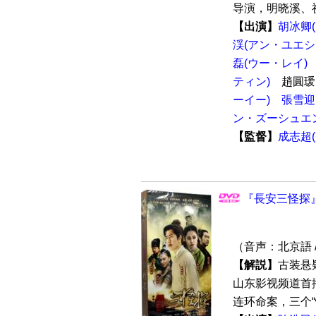
导演，明晓溪、祝
【出演】
胡冰卿
渓(アン・ユエシ
磊(ウー・レイ)
ティン)
趙圓瑗
ーイー)
張雪迎
ン・ズーシュエ
【監督】
成志超
『長安三怪探』 
（音声：北京語 
【解説】
古装悬
山东影视频道首
连环命案，三个“