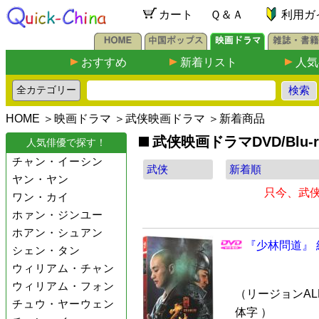
カート
Ｑ＆Ａ
利用ガ
おすすめ
新着リスト
人気
HOME
＞
映画ドラマ
＞
武侠映画ドラマ
＞新着商品
武侠映画ドラマDVD/Blu-
人気俳優で探す！
チャン・イーシン
ヤン・ヤン
只今、武
ワン・カイ
ホァン・ジンユー
ホアン・シュアン
『少林問道』 
シェン・タン
ウィリアム・チャン
ウィリアム・フォン
（リージョンALL
チュウ・ヤーウェン
体字 ）