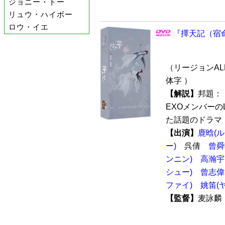
ジョニー・トー
リュウ・ハイボー
ロウ・イエ
『擇天記（宿命
（リージョンALL
体字 ）
【解説】
邦題：
EXOメンバーの
た話題のドラマ「
【出演】
鹿晗(
ー)
呉倩
曾舜晞
ンニン)
高瀚宇
シュー)
曾志偉
ファイ)
姚笛(
【監督】
麦詠