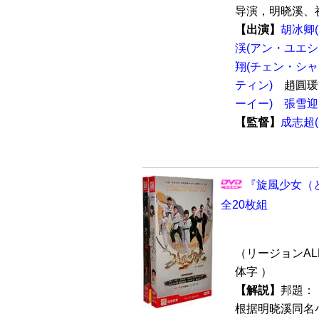
导演，明晓溪、祝
【出演】
胡冰卿
渓(アン・ユエシ
翔(チェン・シャ
ティン)
趙圓瑗
ーイー)
張雪迎
【監督】
成志超
『旋風少女（と
全20枚組
（リージョンALL
体字 ）
【解説】
邦題：
根据明晓溪同名