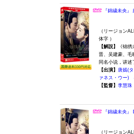
『錦繍未央』 
（リージョンALL
体字 ）
【解説】
《锦绣
晋、吴建豪、毛
同名小说，讲述了
【出演】
唐嫣(
ァネス・ウー)
【監督】
李慧珠
『錦繍未央』 D
（リージョンALL