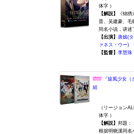
体字 ）
【解説】
《锦绣
晋、吴建豪、毛
同名小说，讲述了
【出演】
唐嫣(
ァネス・ウー)
【監督】
李慧珠
『旋風少女（と
組
（リージョンALL
体字 ）
【解説】
邦題：
根据明晓溪同名