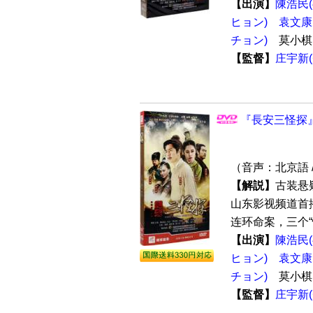
【出演】
陳浩民
ヒョン)
袁文康
チョン)
莫小
【監督】
庄宇新
『長安三怪探』
（音声：北京語 
【解説】
古装悬
山东影视频道首
连环命案，三个“
【出演】
陳浩民
ヒョン)
袁文康
チョン)
莫小
【監督】
庄宇新