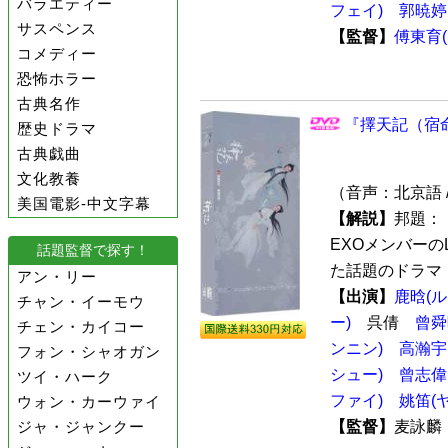
バラエティー
フェイ)
郭暁婷
サスペンス
【監督】
傅東育
コメディー
恐怖ホラー
古典名作
『擇天記（宿命
歴史ドラマ
古典戯曲
文化教養
（音声：北京語 
美国電影-中文字幕
【解説】
邦題：
EXOメンバーの
話題監督で探す！
た話題のドラマ「
アン・リー
【出演】
鹿晗(
チャン・イーモウ
ー)
呉倩
曾舜晞
チェン・カイコー
ンニン)
高瀚宇
フォン・シャオガン
シュー)
曾志偉
ツイ・ハーク
ファイ)
姚笛(
ウォン・カーウァイ
ジャ・ジャンクー
【監督】
麦詠