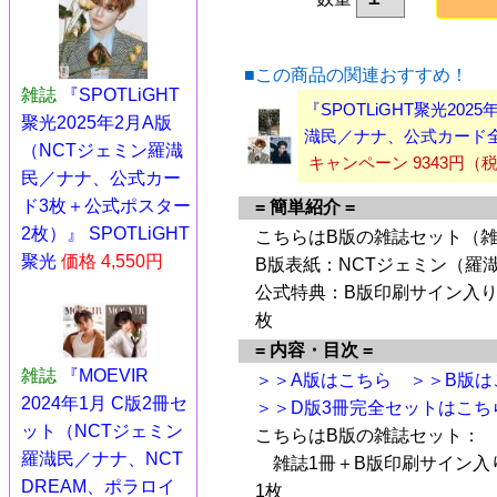
■この商品の関連おすすめ！
雑誌
『SPOTLiGHT
『SPOTLiGHT聚光20
聚光2025年2月A版
渽民／ナナ、公式カード全
（NCTジェミン羅渽
キャンペーン 9343円（
民／ナナ、公式カー
ド3枚＋公式ポスター
= 簡単紹介 =
2枚）』 SPOTLiGHT
こちらはB版の雑誌セット（雑
聚光
価格 4,550円
B版表紙：NCTジェミン（羅
公式特典：B版印刷サイン入り
枚
= 内容・目次 =
雑誌
『MOEVIR
＞＞A版はこちら
＞＞B版は
2024年1月 C版2冊セ
＞＞D版3冊完全セットはこち
ット（NCTジェミン
こちらはB版の雑誌セット：
羅渽民／ナナ、NCT
雑誌1冊＋B版印刷サイン入
DREAM、ポラロイ
1枚