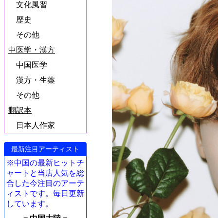
文化風習
歴史
その他
中医学・漢方
中国医学
漢方・生薬
その他
翻訳本
日本人作家
最新注目アーティスト
※中国の最新ヒットチ
ャートと当店人気を総
合した今注目のアーテ
ィストです。毎日更新
しています。