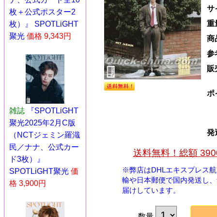
サ
枚＋公式ポスター2
重
枚）』 SPOTLiGHT
聚光
価格 9,343円
商
参
販
ポ
雑誌
『SPOTLiGHT
聚光2025年2月C版
発
（NCTジェミン羅渽
民／ナナ、公式カー
送料無料！総額 39
ド3枚）』
※弊店はDHLエキスプレス
SPOTLiGHT聚光
価
輸や日本郵便で国内発送し、
格 3,900円
届けしています。
数量