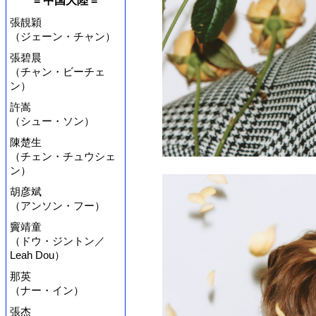
= 中国大陸 =
張靚穎
（ジェーン・チャン）
張碧晨
（チャン・ビーチェ
ン）
許嵩
（シュー・ソン）
陳楚生
（チェン・チュウシェ
ン）
胡彦斌
（アンソン・フー）
竇靖童
（ドウ・ジントン／
Leah Dou）
那英
（ナー・イン）
張杰