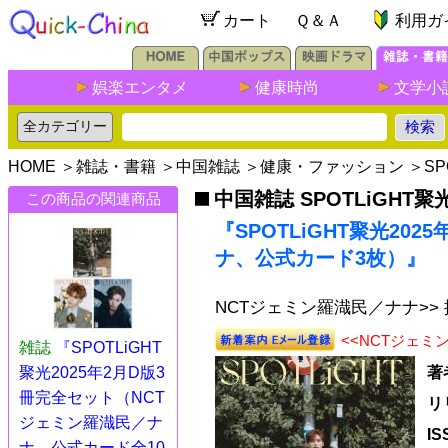
カート
Ｑ＆Ａ
利用ガ
娯楽エンタメ
健康時尚
文学小
HOME
＞
雑誌・書籍
＞
中国雑誌
＞
健康・ファッション
＞
SP
中国雑誌 SPOTLiGHT聚
この商品の関連商品
『SPOTLiGHT聚光20
ナ、公式カード3枚）』
NCTジェミン羅渽民／ナナ>>
<<NCTジェ
雑誌
『SPOTLiGHT
聚光2025年2月D版3
著
冊完全セット（NCT
リ
ジェミン羅渽民／ナ
I
ナ、公式カード全10