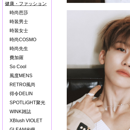
健康・ファッション
時尚芭莎
時装男士
時装女士
時尚COSMO
時尚先生
費加羅
So Cool
風度MENS
RETRO風尚
得令DELIN
SPOTLiGHT聚光
WINK雑誌
XBlush VIOLET
GLEAM光嶼