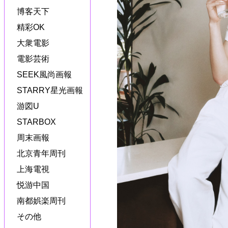
博客天下
精彩OK
大衆電影
電影芸術
SEEK風尚画報
STARRY星光画報
游図U
STARBOX
周末画報
北京青年周刊
上海電視
悦游中国
南都娯楽周刊
その他