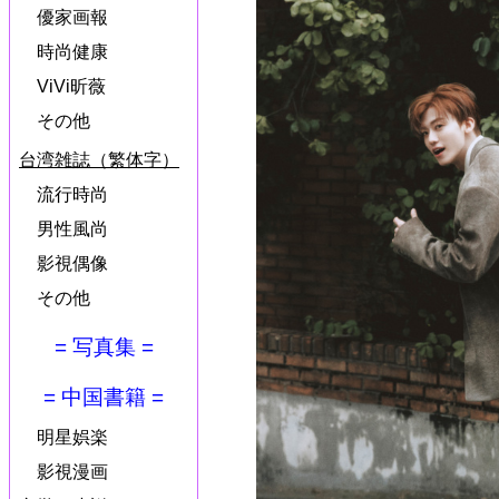
優家画報
時尚健康
ViVi昕薇
その他
台湾雑誌（繁体字）
流行時尚
男性風尚
影視偶像
その他
= 写真集 =
= 中国書籍 =
明星娯楽
影視漫画