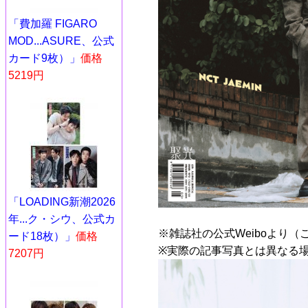
「費加羅 FIGARO
MOD...ASURE、公式
カード9枚）」
価格
5219円
「LOADING新潮2026
年...ク・シウ、公式カ
※雑誌社の公式Weiboより（
ード18枚）」
価格
※実際の記事写真とは異なる
7207円