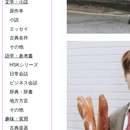
文学・小説
原作本
小説
エッセイ
古典名作
その他
語学・参考書
HSKシリーズ
日常会話
ビジネス会話
辞典・辞書
地方方言
その他
趣味・実用
古典楽器