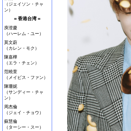
（ジェイソン・チャ
ン）
= 香港台湾 =
庾澄慶
（ハーレム・ユー）
莫文蔚
（カレン・モク）
陳嘉樺
（エラ・チェン）
范曉萱
（メイビス・ファン）
陳珊妮
（サンディー・チャ
ン）
周杰倫
（ジェイ・チョウ）
蘇慧倫
（ターシー・スー）