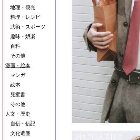
地理・観光
料理・レシピ
武術・スボーツ
趣味・娯楽
百科
その他
漫画・絵本
マンガ
絵本
児童書
その他
人文・歴史
自伝・伝記
文化遺産