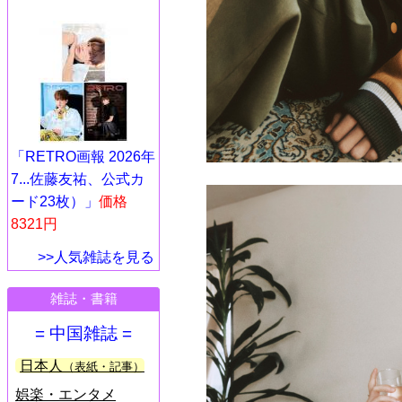
「RETRO画報 2026年
7...佐藤友祐、公式カ
ード23枚）」
価格
8321円
>>人気雑誌を見る
雑誌・書籍
= 中国雑誌 =
日本人
（表紙・記事）
娯楽・エンタメ