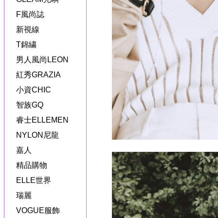
F風尚誌
新視線
T錦繍
男人風尚LEON
紅秀GRAZIA
小資CHIC
智族GQ
睿士ELLEMEN
NYLON尼龍
嘉人
精品購物
ELLE世界
瑞麗
VOGUE服飾