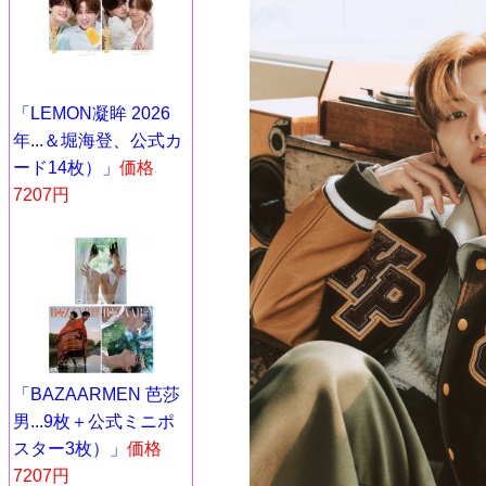
「LEMON凝眸 2026
年...＆堀海登、公式カ
ード14枚）」
価格
7207円
「BAZAARMEN 芭莎
男...9枚＋公式ミニポ
スター3枚）」
価格
7207円