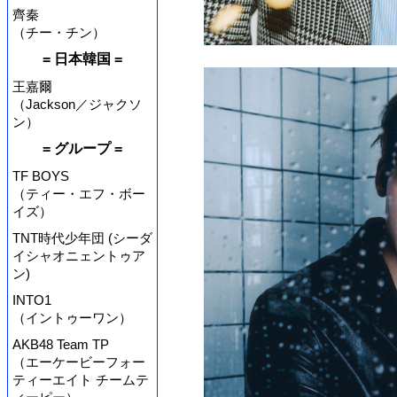
齊秦
（チー・チン）
= 日本韓国 =
王嘉爾
（Jackson／ジャクソ
ン）
= グループ =
TF BOYS
（ティー・エフ・ボー
イズ）
TNT時代少年団 (シーダ
イシャオニェントゥア
ン)
INTO1
（イントゥーワン）
AKB48 Team TP
（エーケービーフォー
ティーエイト チームテ