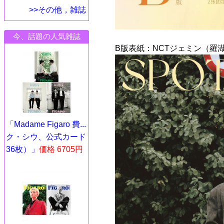
>>その他，雑誌
今、話題の人気雑誌
B版表紙：NCTジェミン（羅
「Madame Figaro 費...
ク・シウ、公式カード
36枚）」
価格 6705円