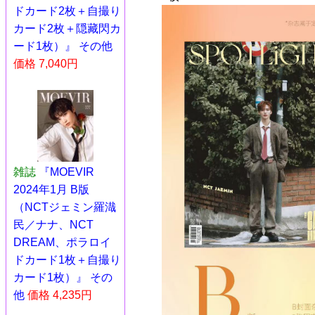
ドカード2枚＋自撮り
カード2枚＋隠藏閃カ
ード1枚）』 その他
価格 7,040円
雑誌
『MOEVIR
2024年1月 B版
（NCTジェミン羅渽
民／ナナ、NCT
DREAM、ポラロイ
ドカード1枚＋自撮り
カード1枚）』 その
他
価格 4,235円