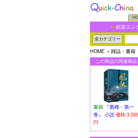
娯楽エン
HOME
＞
雑誌・書籍
この商品の関連商品
書籍
『凰権・第一
巻』 小説
価格 3,56
円