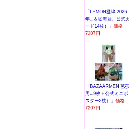
「LEMON凝眸 2026
年...＆堀海登、公式
ード14枚）」
価格
7207円
「BAZAARMEN 芭
男...9枚＋公式ミニポ
スター3枚）」
価格
7207円