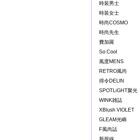
時装男士
時装女士
時尚COSMO
時尚先生
費加羅
So Cool
風度MENS
RETRO風尚
得令DELIN
SPOTLiGHT聚光
WINK雑誌
XBlush VIOLET
GLEAM光嶼
F風尚誌
新視線