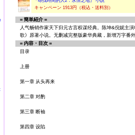
『尋找時間的人2：永恒之地』 小説
キャンペーン 1913円（税込・送料別）
= 簡単紹介 =
カ
人气畅销作家天下归元古言权谋经典。陈坤&倪妮主演
歌》原著小说。无删减完整版豪华典藏，新增万字番
= 内容・目次 =
目录
上册
第一章 从头再来
莎
第二章 对酌
第三章 断袖
第四章 设陷