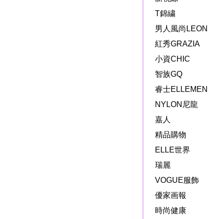
T錦繍
男人風尚LEON
紅秀GRAZIA
小資CHIC
智族GQ
睿士ELLEMEN
NYLON尼龍
嘉人
精品購物
ELLE世界
瑞麗
VOGUE服飾
優家画報
時尚健康