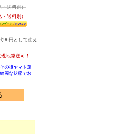
込・送料別）
込・送料別）
代96円として使え
に現地発送可！
！その後ヤマト運
綺麗な状態でお
す！