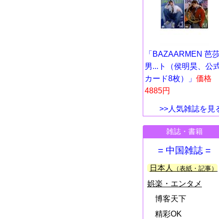
「BAZAARMEN 芭
男...ト（侯明昊、公
カード8枚）」
価格
4885円
>>人気雑誌を見
雑誌・書籍
= 中国雑誌 =
日本人
（表紙・記事）
娯楽・エンタメ
博客天下
精彩OK