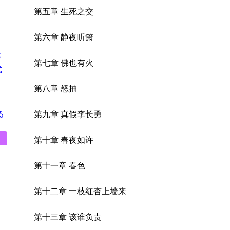
第五章 生死之交
第六章 静夜听箫
莎
第七章 佛也有火
式
第八章 怒抽
る
第九章 真假李长勇
第十章 春夜如许
第十一章 春色
第十二章 一枝红杏上墙来
第十三章 该谁负责