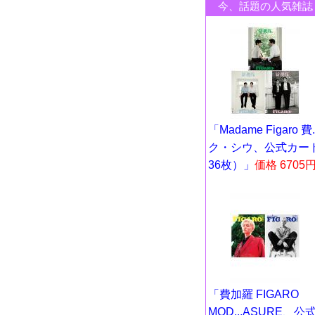
今、話題の人気雑誌
「Madame Figaro 費..
ク・シウ、公式カー
36枚）」
価格 6705
「費加羅 FIGARO
MOD...ASURE、公