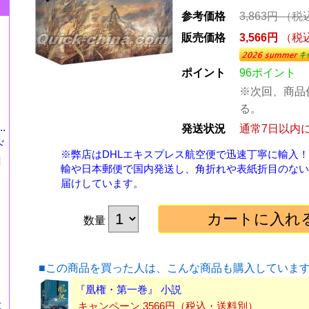
参考価格
3,863円
（税
販売価格
3,566円
（税
ポイント
96ポイント
※次回、商品
る。
.
発送状況
通常7日以内
ド
※弊店はDHLエキスプレス航空便で迅速丁寧に輸入
円
輸や日本郵便で国内発送し、角折れや表紙折目のない
届けしています。
数量
■この商品を買った人は、こんな商品も購入していま
『凰権・第一巻』 小説
式
キャンペーン 3566円（税込・送料別）