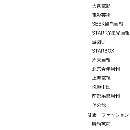
大衆電影
電影芸術
SEEK風尚画報
STARRY星光画報
游図U
STARBOX
周末画報
北京青年周刊
上海電視
悦游中国
南都娯楽周刊
その他
健康・ファッション
時尚芭莎