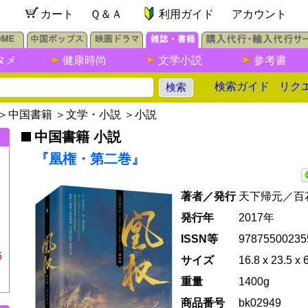
カート
Ｑ＆Ａ
利用ガイド
アカウント
タメ
健康時尚
文学小説
参考書
検索ガイド
リク
＞
中国書籍
＞
文学・小説
＞
小説
中国書籍 小説
『凰権・第二巻』
著者／発行
天下帰元／百
発行年
2017年
ISSN等
97875500235
6
サイズ
16.8 x 23.5 x 
重量
1400g
商品番号
bk02949